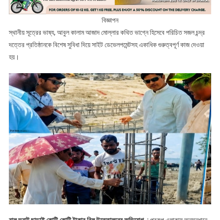
বিজ্ঞাপন
স্থানীয় সূত্রের ভাষ্য, আবুল কালাম আজাদ মোল্লার কথিত ভাগ্নে হিসেবে পরিচিত সজল চন্দ্র
দত্তের প্রতিষ্ঠানকে বিশেষ সুবিধা দিয়ে সাইট ডেভেলপমেন্টসহ একাধিক গুরুত্বপূর্ণ কাজ দেওয়া
হয়।