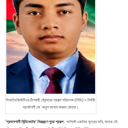
বিআইডব্লিউটিএর চীলমারী নৌবন্দরের প্রকল্প পরিচালক (পিডি) ও নির্বাহী
প্রকৌশলী মো. আবুল কালাম আজাদ মোল্লা।
‘প্রভাবশালী সিন্ডিকেটের’ নিয়ন্ত্রণে পুরো প্রকল্প :
সংশ্লিষ্ট একাধিক সূত্রের দাবি, সাবেক নৌ-