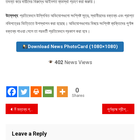
তদন্ত করে দায়ীদের বিরুদ্ধে আইনগত ব্যবস্থা গ্রহণ করা জরুরি।
উল্লেখ্য
: প্রতিবেদনে উল্লিখিত অভিযোগগুলো সংশ্লিষ্ট সূত্র, স্থানীয়দের বক্তব্য এবং প্রাপ্ত
নথিপত্রের ভিত্তিতে উপস্থাপন করা হয়েছে। অভিযোগগুলোর বিষয়ে সংশ্লিষ্ট ব্যক্তিদের পূর্ণাঙ্গ
বক্তব্য পাওয়া গেলে তা পরবর্তী প্রতিবেদনে প্রকাশ করা হবে।
Download News PhotoCard (1080×1080)
402
News Views
0
Shares
Post
!! মন্তব্য প্রতিবেদন !! মির্জা আব্বাস মাইনাস ‘ বিএনপির হবে সর্বনাশ : মির্জা আব্বাসেরমত একজন ভদ্র ও পরিচ্ছন্ন রাজনীতিবিদকে আমরা হারাতে চলেছি ?
পূর্ণব্রহ্ম শ্রীশ্রী হরিচাঁদ মন্দিরে নেতৃত্ব ও ব্যবস্থাপনা নিয়ে বিতর্ক : ধর্মীয় পবিত্রতা ও সম্প্রীতি রক্ষার দাবি
navigation
Leave a Reply