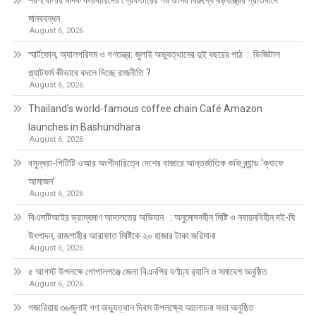
মানববন্ধন
August 6, 2026
স্মার্টফোন, অ্যালগরিদম ও গণতন্ত্র: জুলাই অভ্যুত্থানের দুই বছরের পাঠ : ডিজিটাল
প্ল্যাটফর্ম কীভাবে বদলে দিচ্ছে রাজনীতি ?
August 6, 2026
Thailand’s world-famous coffee chain Café Amazon
launches in Bashundhara
August 6, 2026
বসুন্ধরা-পিটিটি ওআর অংশীদারিত্বে দেশের বাজারে আন্তর্জাতিক কফি ব্র্যান্ড ‘ক্যাফে
আমাজন’
August 6, 2026
বিএসটিআইর ভ্রাম্যমাণ আদালতের অভিযান : অনুমোদনহীন মিষ্টি ও নবায়নবিহীন দই-ঘি
উৎপাদন, রাজশাহীর আরাফাত মিষ্টিকে ২০ হাজার টাকা জরিমানা
August 6, 2026
৫ আগস্ট উপলক্ষে গোপালগঞ্জে জেলা বিএনপির বর্ণাঢ্য র‍্যালি ও সমাবেশ অনুষ্ঠিত
August 6, 2026
গজারিয়ায় ৩৬জুলাই গণ অভ্যুত্থান দিবস উপলক্ষ্যে আলোচনা সভা অনুষ্ঠিত