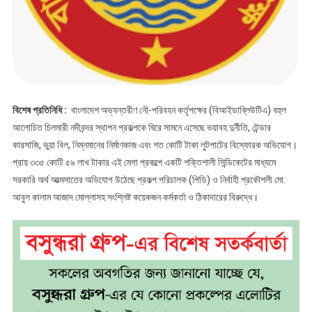
বিস্ফোরক
তথ্য
ফাঁস
!
বিশেষ প্রতিনিধি :
বাংলাদেশ অভ্যন্তরীণ নৌ-পরিবহন কর্তৃপক্ষের (বিআইডাব্লিউটিএ) বহুল
আলোচিত চিলমারী নদীবন্দর স্থাপন প্রকল্পকে ঘিরে সামনে এসেছে ভয়াবহ দুর্নীতি, টেন্ডার
কারসাজি, ভুয়া বিল, নিম্নমানের নির্মাণকাজ এবং শত কোটি টাকা লুটপাটের বিস্ফোরক অভিযোগ।
প্রায় ৩৩৫ কোটি ৫৯ লাখ টাকার এই মেগা প্রকল্পে একটি শক্তিশালী সিন্ডিকেটের মাধ্যমে
সরকারি অর্থ আত্মসাতের অভিযোগ উঠেছে প্রকল্প পরিচালক (পিডি) ও নির্বাহী প্রকৌশলী মো.
আবুল কালাম আজাদ মোল্লাসহ সংশ্লিষ্ট কয়েকজন কর্মকর্তা ও ঠিকাদারের বিরুদ্ধে।