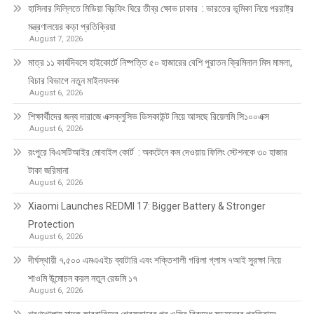
হাসিনার দিল্লিতে মিডিয়া ব্রিফিং ঘিরে তীব্র ক্ষোভ ঢাকার : ভারতের ভূমিকা নিয়ে পররাষ্ট্র
মন্ত্রণালয়ের কড়া প্রতিক্রিয়া
August 7, 2026
মাত্র ১১ কার্যদিবসে হাইকোর্টে নিষ্পত্তি ৫০ হাজারের বেশি পুরাতন ক্রিমিনাল মিস মামলা,
বিচার বিভাগে নতুন মাইলফলক
August 6, 2026
শিক্ষার্থীদের জন্য দারাজে এক্সক্লুসিভ ডিসকাউন্ট নিয়ে আসছে রিয়েলমি সি১০০এক্স
August 6, 2026
রংপুরে বিএসটিআইর মোবাইল কোর্ট : অকটেনে কম দেওয়ায় ফিলিং স্টেশনকে ৩০ হাজার
টাকা জরিমানা
August 6, 2026
Xiaomi Launches REDMI 17: Bigger Battery & Stronger
Protection
August 6, 2026
দীর্ঘস্থায়ী ৭,৫০০ এমএএইচ ব্যাটারি এবং শক্তিশালী গরিলা গ্লাস ৭আই সুরক্ষা নিয়ে
শাওমি উন্মোচন করল নতুন রেডমি ১৭
August 6, 2026
শরণখোলায় মাদক কারবারিদের গ্রেফতারের পর ওসির বিরুদ্ধে ষড়যন্ত্রের প্রতিবাদে