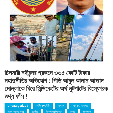
চিলমারী নদীবন্দর প্রকল্পে ৩৩৫ কোটি টাকার
মহাদুর্নীতির অভিযোগ : পিডি আবুল কালাম আজাদ
মোল্লাকে ঘিরে সিন্ডিকেটের অর্থ লুটপাটের বিস্ফোরক
তথ্য ফাঁস !
Uncategorized
অনিয়ম-দুর্নীতি
অপরাধ
আইন ও আদালত
গ্রাম বাংলার খবর
জাতীয়
বিশেষ প্রতিবেদন
রংপুর
সারাদেশ