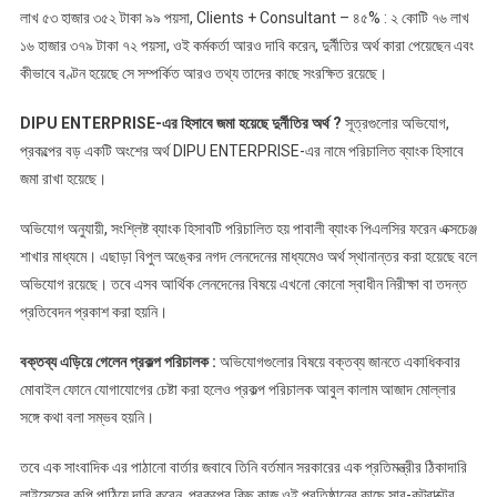
লাখ ৫৩ হাজার ৩৫২ টাকা ৯৯ পয়সা, Clients + Consultant – ৪৫% : ২ কোটি ৭৬ লাখ
১৬ হাজার ৩৭৯ টাকা ৭২ পয়সা, ওই কর্মকর্তা আরও দাবি করেন, দুর্নীতির অর্থ কারা পেয়েছেন এবং
কীভাবে বণ্টন হয়েছে সে সম্পর্কিত আরও তথ্য তাদের কাছে সংরক্ষিত রয়েছে।
DIPU ENTERPRISE-এর হিসাবে জমা হয়েছে দুর্নীতির অর্থ ?
সূত্রগুলোর অভিযোগ,
প্রকল্পের বড় একটি অংশের অর্থ DIPU ENTERPRISE-এর নামে পরিচালিত ব্যাংক হিসাবে
জমা রাখা হয়েছে।
অভিযোগ অনুযায়ী, সংশ্লিষ্ট ব্যাংক হিসাবটি পরিচালিত হয় পাবালী ব্যাংক পিএলসির ফরেন এক্সচেঞ্জ
শাখার মাধ্যমে। এছাড়া বিপুল অঙ্কের নগদ লেনদেনের মাধ্যমেও অর্থ স্থানান্তর করা হয়েছে বলে
অভিযোগ রয়েছে। তবে এসব আর্থিক লেনদেনের বিষয়ে এখনো কোনো স্বাধীন নিরীক্ষা বা তদন্ত
প্রতিবেদন প্রকাশ করা হয়নি।
বক্তব্য এড়িয়ে গেলেন প্রকল্প পরিচালক :
অভিযোগগুলোর বিষয়ে বক্তব্য জানতে একাধিকবার
মোবাইল ফোনে যোগাযোগের চেষ্টা করা হলেও প্রকল্প পরিচালক আবুল কালাম আজাদ মোল্লার
সঙ্গে কথা বলা সম্ভব হয়নি।
তবে এক সাংবাদিক এর পাঠানো বার্তার জবাবে তিনি বর্তমান সরকারের এক প্রতিমন্ত্রীর ঠিকাদারি
লাইসেন্সের কপি পাঠিয়ে দাবি করেন, প্রকল্পের কিছু কাজ ওই প্রতিষ্ঠানের কাছে সাব-কন্ট্রাক্টের