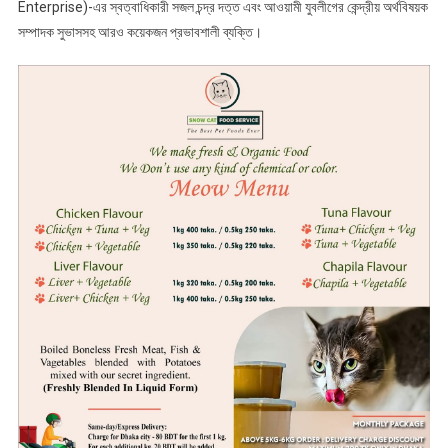
Enterprise)-এর স্বত্বাধিকারী সজল চন্দ্র দত্ত এবং আওয়ামী যুবলীগের কেন্দ্রীয় অর্থবিষয়ক
সম্পাদক সুভাসসহ আরও কয়েকজন প্রভাবশালী ব্যক্তি।