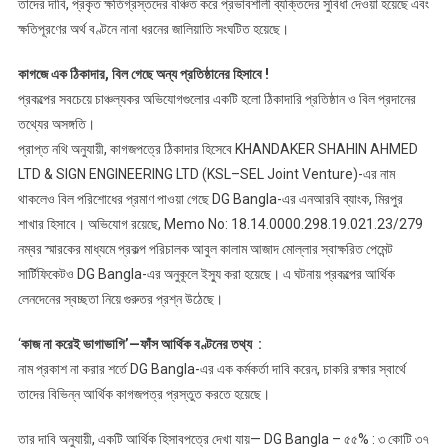
তাদের দাবি, প্রকৃত ক্ষতিগ্রস্তদের বঞ্চিত করে প্রভাবশালী ব্যক্তিদের সুবিধা দেওয়া হয়েছে এবং
ক্ষতিপূরণের অর্থ বণ্টনে নানা ধরনের জালিয়াতি সংঘটিত হয়েছে।
কাগজে এক ঠিকাদার, বিল গেছে অন্য প্রতিষ্ঠানের হিসাবে !
প্রকল্পের সবচেয়ে চাঞ্চল্যকর অভিযোগগুলোর একটি হলো ঠিকাদারি প্রতিষ্ঠান ও বিল প্রদানের
তথ্যের অসঙ্গতি।
প্রাপ্ত নথি অনুযায়ী, কাগজপত্রে ঠিকাদার হিসেবে KHANDAKER SHAHIN AHMED
LTD & SIGN ENGINEERING LTD (KSL–SEL Joint Venture)-এর নাম
থাকলেও বিল পরিশোধের প্রমাণ পাওয়া গেছে DG Bangla-এর এনআরবি ব্যাংক, মিরপুর
শাখার হিসাবে। অভিযোগ রয়েছে, Memo No: 18.14.0000.298.19.021.23/279
নম্বর স্মারকের মাধ্যমে প্রকল্প পরিচালক আবুল কালাম আজাদ মোল্লার স্বাক্ষরিত পেমেন্ট
সার্টিফিকেটও DG Bangla-এর অনুকূলে ইস্যু করা হয়েছে। এ ঘটনায় প্রকল্পের আর্থিক
লেনদেনের স্বচ্ছতা নিয়ে গুরুতর প্রশ্ন উঠেছে।
‘
কাজ না করেই ভাগাভাগি’—ফাঁস আর্থিক বণ্টনের তথ্য :
নাম প্রকাশ না করার শর্তে DG Bangla-এর এক কর্মকর্তা দাবি করেন, চাকরি রক্ষার স্বার্থে
তাদের বিভিন্ন আর্থিক কাগজপত্র প্রস্তুত করতে হয়েছে।
তার দাবি অনুযায়ী, একটি আর্থিক হিসাবপত্রে দেখা যায়— DG Bangla – ৫৫% : ৩ কোটি ৩৭