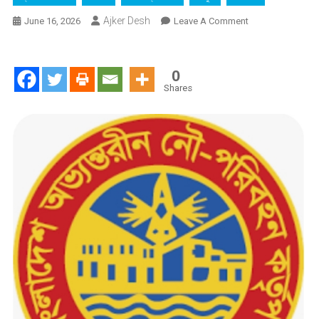
Ajker Desh
On
June 16, 2026
Leave A Comment
চিলমারী
নদীবন্দর
প্রকল্পে
0
৩৩৫
Shares
কোটি
টাকার
মহাদুর্নীতির
অভিযোগ
:
পিডি
আবুল
কালাম
আজাদ
মোল্লাকে
ঘিরে
সিন্ডিকেটের
অর্থ
লুটপাটের