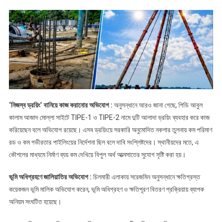
‘নিজস্ব ড্রয়িং’ বানিয়ে কাজ করানোর অভিযোগ :
অনুসন্ধানে আরও জানা গেছে, পিডি আবুল
কালাম আজাদ মোল্লা সাইটে TIPE-1 ও TIPE-2 নামে দুটি আলাদা ড্রয়িং ব্যবহার করে কাজ
করিয়েছেন বলে অভিযোগ রয়েছে। এসব ড্রয়িংয়ে সরকারি অনুমোদিত নকশার তুলনায় কম পরিমাণ
রড ও কম গভীরতার পাইলিংয়ের নির্দেশনা ছিল বলে দাবি সংশ্লিষ্টদের। স্থানীয়দের মতে, এ
কৌশলের মাধ্যমে নির্মাণ ব্যয় কম দেখিয়ে বিপুল অর্থ আত্মসাতের সুযোগ সৃষ্টি করা হয়।
ভূমি অধিগ্রহণে জালিয়াতির অভিযোগ :
চিলমারী এলাকায় সরেজমিন অনুসন্ধানে ক্ষতিগ্রস্ত
কয়েকজন ভূমি মালিক অভিযোগ করেন, ভূমি অধিগ্রহণ ও ক্ষতিপূরণ বিতরণ প্রক্রিয়ায় ব্যাপক
অনিয়ম সংঘটিত হয়েছে।