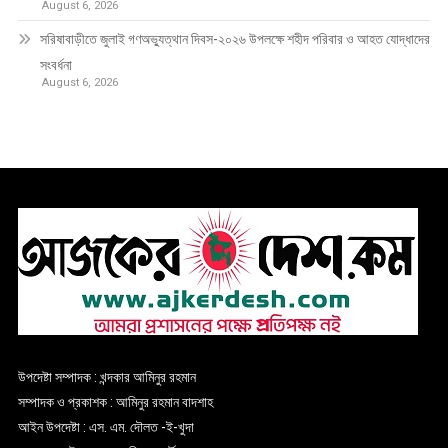
August 6, 2026
সরিষাবাড়ীতে জুলাই গণঅভ্যুত্থান দিবস-২০২৬ উপলক্ষে শহীদ পরিবার ও আহত যোদ্ধাদের
সংবর্ধনা
August 6, 2026
উপদেষ্টা সম্পাদক : খন্দকার আমিনুর রহমান
সম্পাদক ও প্রকাশক : আমিনুর রহমান বাদশাহ
আইন উপদেষ্টা : এস. এম. দৌলত -ই-খুদা