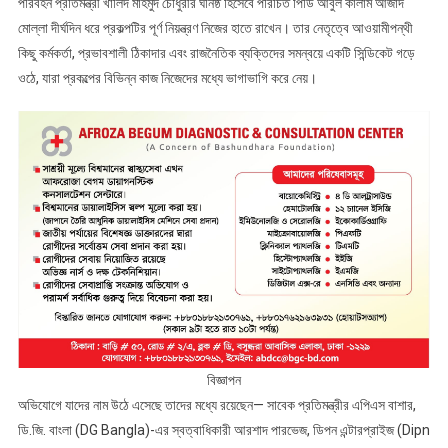
পরিবহন প্রতিমন্ত্রী খালিদ মাহমুদ চৌধুরীর ঘনিষ্ঠ হিসেবে পরিচিত পিডি আবুল কালাম আজাদ
মোল্লা দীর্ঘদিন ধরে প্রকল্পটির পূর্ণ নিয়ন্ত্রণ নিজের হাতে রাখেন। তার নেতৃত্বে আওয়ামীপন্থী
কিছু কর্মকর্তা, প্রভাবশালী ঠিকাদার এবং রাজনৈতিক ব্যক্তিদের সমন্বয়ে একটি সিন্ডিকেট গড়ে
ওঠে, যারা প্রকল্পের বিভিন্ন কাজ নিজেদের মধ্যে ভাগাভাগি করে নেয়।
বিজ্ঞাপন
অভিযোগে যাদের নাম উঠে এসেছে তাদের মধ্যে রয়েছেন— সাবেক প্রতিমন্ত্রীর এপিএস বাশার,
ডি.জি. বাংলা (DG Bangla)-এর স্বত্বাধিকারী আরশাদ পারভেজ, ডিপন এন্টারপ্রাইজ (Dipn