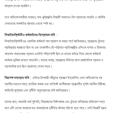
মাধ্যমে দেওয়া হয়েছিল।
তবে অভিযোগকারীরা বলছেন, সাব-কন্ট্রাক্টের বিষয়টি থাকলেও বিল প্রদানের পদ্ধতি ও আর্থিক
লেনদেনের অসঙ্গতির ব্যাখ্যা এখনো স্পষ্ট নয়।
বিআইডাব্লিউটিএ কর্মকর্তাদের বিস্ফোরক দাবি :
বিআইডাব্লিউটিএর একাধিক কর্মকর্তা নাম প্রকাশ না করার শর্তে জানিয়েছেন, প্রকল্পের টেন্ডার
প্রক্রিয়ায় স্বচ্ছতা ছিল না এবং তৎকালীন নৌ-পরিবহন প্রতিমন্ত্রীর এপিএস বাশার ও ঠিকাদার
আরশাদ পারভেজের প্রভাব এতটাই শক্তিশালী ছিল যে তাদের বাইরে গিয়ে কোনো কর্মকর্তা
কার্যকর ভূমিকা রাখতে পারেননি। তাদের ভাষ্য, প্রকল্পের বিভিন্ন ধাপে রাজনৈতিক প্রভাব ও
প্রশাসনিক চাপ ছিল প্রকাশ্য গোপন সত্য।
নিরপেক্ষ তদন্তের দাবি :
এদিকে চিলমারী নদীবন্দর প্রকল্পে উত্থাপিত এসব অভিযোগের পর
স্থানীয় সচেতন মহল, নাগরিক সমাজ এবং সংশ্লিষ্ট অংশীজনরা প্রকল্পটির পূর্ণাঙ্গ আর্থিক নিরীক্ষা,
কারিগরি মূল্যায়ন এবং দুর্নীতি অনুসন্ধানের দাবি জানিয়েছেন।
তাদের মতে, সরকারি অর্থ লুটপাট, নিম্নমানের নির্মাণকাজ এবং টেন্ডার অনিয়মের অভিযোগ সত্য
হলে এটি দেশের অন্যতম বড় অবকাঠামো দুর্নীতির ঘটনায় পরিণত হতে পারে। তাই বিষয়টি দ্রুত