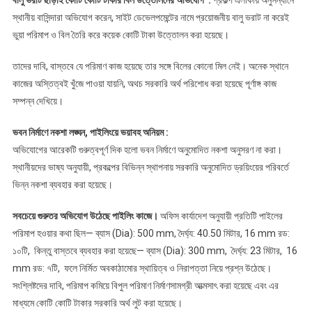
বালু ভরাট ছাড়াই কোটি কোটি টাকার বিল উত্তোলনের অভিযোগ :
প্রকল্প এলাকায় অনুসন্ধানে
স্থানীয় বাসিন্দারা অভিযোগ করেন, সাইট ডেভেলপমেন্টের নামে প্রয়োজনীয় বালু ভরাট না করেই
ভুয়া পরিমাপ ও বিল তৈরি করে কয়েক কোটি টাকা উত্তোলন করা হয়েছে।
তাদের দাবি, বাস্তবে যে পরিমাণ কাজ হয়েছে তার সঙ্গে বিলের কোনো মিল নেই। অনেক স্থানে
কাজের অস্তিত্বই খুঁজে পাওয়া যায়নি, অথচ সরকারি অর্থ পরিশোধ করা হয়েছে পূর্ণাঙ্গ কাজ
সম্পন্ন দেখিয়ে।
ভবন নির্মাণে নকশা লঙ্ঘন, পাইলিংয়ে ভয়াবহ অনিয়ম :
অভিযোগের আরেকটি গুরুত্বপূর্ণ দিক হলো ভবন নির্মাণে অনুমোদিত নকশা অনুসরণ না করা।
স্থানীয়দের ভাষ্য অনুযায়ী, প্রকল্পের বিভিন্ন স্থাপনায় সরকারি অনুমোদিত ড্রয়িংয়ের পরিবর্তে
ভিন্ন নকশা ব্যবহার করা হয়েছে।
সবচেয়ে গুরুতর অভিযোগ উঠেছে পাইলিং কাজে।
অফিস কার্যাদেশ অনুযায়ী প্রতিটি পাইলের
পরিমাপ হওয়ার কথা ছিল— ব্যাস (Dia): 500 mm, দৈর্ঘ্য: 40.50 মিটার, 16 mm রড:
১০টি, কিন্তু বাস্তবে ব্যবহার করা হয়েছে— ব্যাস (Dia): 300 mm, দৈর্ঘ্য: 23 মিটার, 16
mm রড: ৭টি, ফলে নির্মিত অবকাঠামোর স্থায়িত্ব ও নিরাপত্তা নিয়ে প্রশ্ন উঠেছে।
সংশ্লিষ্টদের দাবি, পরিমাপ কমিয়ে বিপুল পরিমাণ নির্মাণসামগ্রী আত্মসাৎ করা হয়েছে এবং এর
মাধ্যমে কোটি কোটি টাকার সরকারি অর্থ লুট করা হয়েছে।