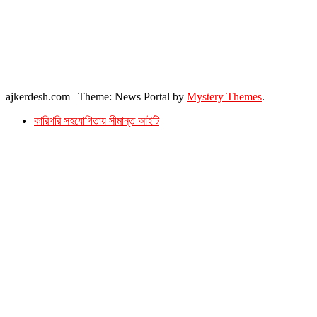
২৬ বঙ্গবন্ধু অ্যাভিনিউ
ব্যাভিলন সেন্টার (৩য় তলা),ঢাকা ১০০০।
ফোনঃ ০১৭১৫৮৮০২৭৭
সম্পাদক ইমেইল : arbadshah12@gmail.com
arbadshah1975@gmail.com
ইমেইল : ajkerdeshnews@gmail.com
© সর্বস্বত্ব সংরক্ষিত। এই ওয়েবসাইটের কোন লেখা, ছবি, ভিডিও অনুমতি ছাড়া ব্যবহার বেআইনি ।
ajkerdesh.com
|
Theme: News Portal by
Mystery Themes
.
কারিগরি সহযোগিতায় সীমান্ত আইটি