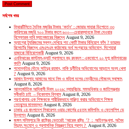
সর্বশেষ খবর
বিআরটিসিতে দৈনিক মজুরির টাকায় ‘কর্তন’ : জোয়ার সাহারা ডিপোতে ৩৩
কারিগরের মজুরি ৭০০ টাকার বদলে ৬০০—চেয়ারম্যানকে টাকা দেওয়ার
বিস্ফোরক দাবি ম্যানেজারের বিরুদ্ধে
August 9, 2026
অ্যাগ্রো ট্যুরিজমের স্বপ্ন দেখিয়ে শত কোটি টাকার বিনিয়োগ ফাঁদ ? ডায়মন্ড
রিসোর্টের বিরুদ্ধে এমএলএম কাঠামোয় অর্থ সংগ্রহের অভিযোগ, দিশেহারা
হাজারো বিনিয়োগকারী
August 9, 2026
এনবিআরের কাস্টমস-ভ্যাট প্রশাসনে বড় রদবদল : একযোগে ২০ যুগ্ম কমিশনারের
বদলি
August 9, 2026
পদোন্নতির দৌড়ে সাইদুর রহমান, নাকি দুর্নীতির অভিযোগের আড়ালে অন্য খেলা
?
August 9, 2026
আমান উল্লাহ আমানের সাথে নিশু ও মহিলা দলের নেত্রীদের সৌজন্য স্বাক্ষাৎ
August 8, 2026
আন্তর্জাতিক আদিবাসী দিবস ২০২৬: ন্যায়বিচার, সমঅধিকার ও জাতিসত্ত্বার
স্বীকৃতি চাই – নিকোলাস বিশ্বাস
August 8, 2026
শরণখোলায় এক শিক্ষককে শারীরিকভাবে লাঞ্ছিত করার অভিযোগে শিক্ষক
নেতৃবৃন্দের মানববন্ধন
August 8, 2026
ঢাকায় ২য় বাংলাদেশ লিবারেশন ওয়ার কোর্সের ৫৪তম কমিশনিং ও ফেলোশিপ ডে
উদ্‌যাপন
August 8, 2026
জঙ্গল সলিমপুরে কি রাষ্ট্রের ভেতরেই ‘আরেক রাষ্ট্র ’? : আইনশৃঙ্খলা, অবৈধ
বিদ্যুৎ সংযোগ ও প্রশাসনিক নিয়ন্ত্রণ নিয়ে প্রশ্ন ?
August 8, 2026