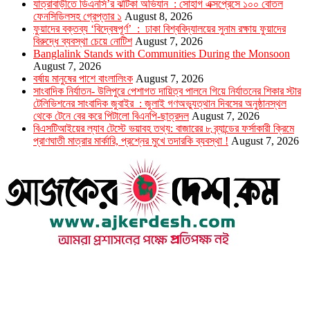
যাত্রাবাড়ীতে ডিএনসি’র ঝটিকা অভিযান : সোহাগ এক্সপ্রেসে ১০০ বোতল
ফেনসিডিলসহ গ্রেপ্তার ১
August 8, 2026
ফুয়াদের বক্তব্য ‘বিদ্বেষপূর্ণ’ : ঢাকা বিশ্ববিদ্যালয়ের সুনাম রক্ষায় ফুয়াদের
বিরুদ্ধে ব্যবস্থা চেয়ে নোটিশ
August 7, 2026
Banglalink Stands with Communities During the Monsoon
August 7, 2026
বর্ষায় মানুষের পাশে বাংলালিংক
August 7, 2026
সাংবাদিক নির্যাতন- উলিপুরে পেশাগত দায়িত্ব পালনে গিয়ে নির্যাতনের শিকার স্টার
টেলিভিশনের সাংবাদিক জুবাইর : জুলাই গণঅভ্যুত্থান দিবসের অনুষ্ঠানস্থল
থেকে টেনে বের করে পিটালো বিএনপি-ছাত্রদল
August 7, 2026
বিএসটিআইয়ের ল্যাব টেস্টে ভয়াবহ তথ্য: বাজারের ৮ ব্র্যান্ডের ফর্সাকারী ক্রিমে
প্রাণঘাতী মাত্রার মার্কারি, প্রশ্নের মুখে তদারকি ব্যবস্থা !
August 7, 2026
উপদেষ্টা সম্পাদক : খন্দকার আমিনুর রহমান
সম্পাদক ও প্রকাশক : আমিনুর রহমান বাদশাহ
আইন উপদেষ্টা : এস. এম. দৌলত -ই-খুদা
এ্যাডভোকেট বাংলাদেশ সুপ্রিম কোর্ট।
সম্পাদকীয় ও বাণিজ্যিক কার্যালয়