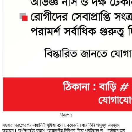
বিজ্ঞাপন
সহায়তা গ্রহণের পর কাঙালিনী সুফিয়া বলেন, কয়েকদিন ধরে তিনি অসুস্থ অবস্থায়
রয়েছেন। অর্থসংকটের কারণে প্রয়োজনীয় চিকিৎসা নিতে পারছিলেন না। বর্তমানে তার