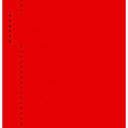
ময়মনসিংহ
রাজশাহী
অপরাধ
বিনোদন
স্বাস্থ্য
বিজ্ঞান ও প্রযুক্তি
শিক্ষাঙ্গন
অন্যান্য
আইন ও আদালত
অর্থনীতি
বানিজ্য
জীবন-যাপন
সাহিত্য
অনিয়ম-দুর্নীতি
ইতিহাস ঐতিহ্য
উপ-সম্পাদকীয়/মতামত
কর্পোরেট সংবাদ
গ্রাম বাংলার খবর
দুর্ঘটনার সংবাদ
প্রশাসনিক সংবাদ
বিশেষ প্রতিবেদন
মানবিক খবর
সংগঠন সংবাদ
সাহিত্য-সংস্কৃতি