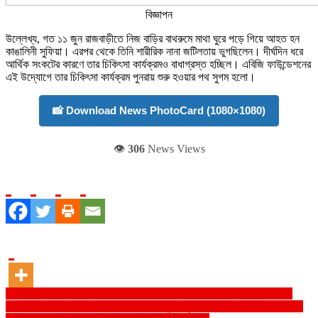
বিজ্ঞাপন
উল্লেখ্য, গত ১১ জুন রাজবাড়ীতে নিজ বাড়ির বাথরুমে মাথা ঘুরে পড়ে গিয়ে আহত হন
কাঙালিনী সুফিয়া। এরপর থেকে তিনি শারীরিক নানা জটিলতায় ভুগছিলেন। দীর্ঘদিন ধরে
আর্থিক সংকটের কারণে তার চিকিৎসা কার্যক্রমও বাধাগ্রস্ত হচ্ছিল। এবিজি ফাউন্ডেশনের
এই উদ্যোগে তার চিকিৎসা কার্যক্রম পুনরায় শুরু হওয়ার পথ সুগম হলো।
📸 Download News PhotoCard (1080×1080)
👁️
306
News Views
Post
ABG Foundation steps in to support Kangalini Sufia’s treatment
জামায়াতের রাজনৈতিক তৎপরতা নিয়ে বিতর্ক, মুক্তিযুদ্ধের অবস্থান স্পষ্ট করার দাবি :
navigation