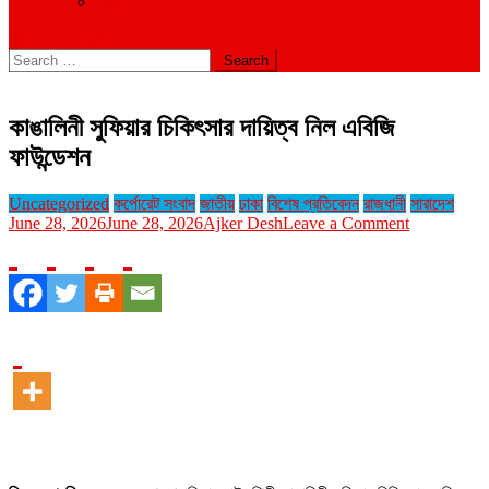
বিবিধ
site mode button
Search
for:
কাঙালিনী সুফিয়ার চিকিৎসার দায়িত্ব নিল এবিজি
ফাউন্ডেশন
Uncategorized
কর্পোরেট সংবাদ
জাতীয়
ঢাকা
বিশেষ প্রতিবেদন
রাজধানী
সারাদেশ
on
June 28, 2026
June 28, 2026
Ajker Desh
Leave a Comment
কাঙালিনী
সুফিয়ার
চিকিৎসার
দায়িত্ব
নিল
এবিজি
ফাউন্ডেশন