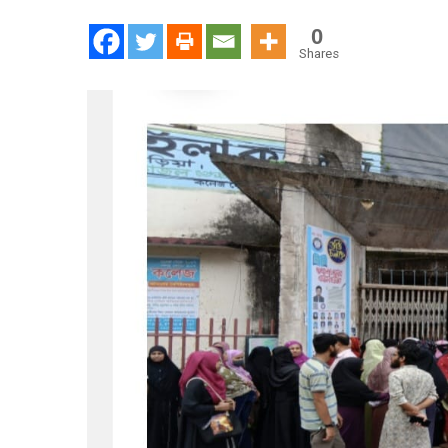
এসএসসি
প্রথম
0
পরীক্ষা
Shares
১২
জন
অনুপস্থিত