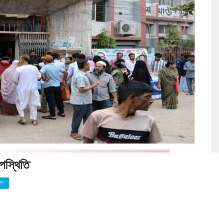
পস্থিতি
েশ