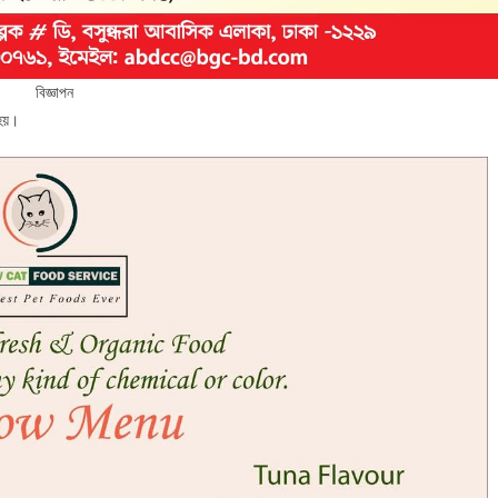
বিজ্ঞাপন
 হয়।