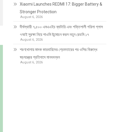
Xiaomi Launches REDMI 17: Bigger Battery &
Stronger Protection
August 6, 2026
দীর্ঘস্থায়ী ৭,৫০০ এমএএইচ ব্যাটারি এবং শক্তিশালী গরিলা গ্লাস
৭আই সুরক্ষা নিয়ে শাওমি উন্মোচন করল নতুন রেডমি ১৭
August 6, 2026
শরণখোলায় মাদক কারবারিদের গ্রেফতারের পর ওসির বিরুদ্ধে
ষড়যন্ত্রের প্রতিবাদে মানববন্ধন
August 6, 2026