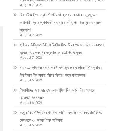
দিবসের অনুষ্ঠানস্থল থেকে টেনে বের করে পিটালো বিএনপি-ছাত্রদল
August 7, 2026
বিএসটিআইয়ের ল্যাব টেস্টে ভয়াবহ তথ্য: বাজারের ৮ ব্র্যান্ডের
ফর্সাকারী ক্রিমে প্রাণঘাতী মাত্রার মার্কারি, প্রশ্নের মুখে তদারকি
ব্যবস্থা !
August 7, 2026
হাসিনার দিল্লিতে মিডিয়া ব্রিফিং ঘিরে তীব্র ক্ষোভ ঢাকার : ভারতের
ভূমিকা নিয়ে পররাষ্ট্র মন্ত্রণালয়ের কড়া প্রতিক্রিয়া
August 7, 2026
মাত্র ১১ কার্যদিবসে হাইকোর্টে নিষ্পত্তি ৫০ হাজারের বেশি পুরাতন
ক্রিমিনাল মিস মামলা, বিচার বিভাগে নতুন মাইলফলক
August 6, 2026
শিক্ষার্থীদের জন্য দারাজে এক্সক্লুসিভ ডিসকাউন্ট নিয়ে আসছে
রিয়েলমি সি১০০এক্স
August 6, 2026
রংপুরে বিএসটিআইর মোবাইল কোর্ট : অকটেনে কম দেওয়ায় ফিলিং
স্টেশনকে ৩০ হাজার টাকা জরিমানা
August 6, 2026