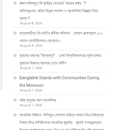
জঙ্গল সলিমপুরে কি রাষ্ট্রের ভেতরেই ‘আরেক রাষ্ট্র ’? :
আইনশৃঙ্খলা, অবৈধ বিদ্যুৎ সংযোগ ও প্রশাসনিক নিয়ন্ত্রণ নিয়ে
প্রশ্ন ?
August 8, 2026
যাত্রাবাড়ীতে ডিএনসি’র ঝটিকা অভিযান : সোহাগ এক্সপ্রেসে ১০০
বোতল ফেনসিডিলসহ গ্রেপ্তার ১
August 8, 2026
ফুয়াদের বক্তব্য ‘বিদ্বেষপূর্ণ’ : ঢাকা বিশ্ববিদ্যালয়ের সুনাম রক্ষায়
ফুয়াদের বিরুদ্ধে ব্যবস্থা চেয়ে নোটিশ
August 7, 2026
Banglalink Stands with Communities During
the Monsoon
August 7, 2026
বর্ষায় মানুষের পাশে বাংলালিংক
August 7, 2026
সাংবাদিক নির্যাতন- উলিপুরে পেশাগত দায়িত্ব পালনে গিয়ে নির্যাতনের
শিকার স্টার টেলিভিশনের সাংবাদিক জুবাইর : জুলাই গণঅভ্যুত্থান