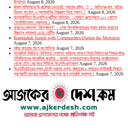
উদ্‌যাপন
August 8, 2026
জঙ্গল সলিমপুরে কি রাষ্ট্রের ভেতরেই ‘আরেক রাষ্ট্র ’? : আইনশৃঙ্খলা, অবৈধ
বিদ্যুৎ সংযোগ ও প্রশাসনিক নিয়ন্ত্রণ নিয়ে প্রশ্ন ?
August 8, 2026
যাত্রাবাড়ীতে ডিএনসি’র ঝটিকা অভিযান : সোহাগ এক্সপ্রেসে ১০০ বোতল
ফেনসিডিলসহ গ্রেপ্তার ১
August 8, 2026
ফুয়াদের বক্তব্য ‘বিদ্বেষপূর্ণ’ : ঢাকা বিশ্ববিদ্যালয়ের সুনাম রক্ষায় ফুয়াদের
বিরুদ্ধে ব্যবস্থা চেয়ে নোটিশ
August 7, 2026
Banglalink Stands with Communities During the Monsoon
August 7, 2026
বর্ষায় মানুষের পাশে বাংলালিংক
August 7, 2026
সাংবাদিক নির্যাতন- উলিপুরে পেশাগত দায়িত্ব পালনে গিয়ে নির্যাতনের শিকার স্টার
টেলিভিশনের সাংবাদিক জুবাইর : জুলাই গণঅভ্যুত্থান দিবসের অনুষ্ঠানস্থল
থেকে টেনে বের করে পিটালো বিএনপি-ছাত্রদল
August 7, 2026
বিএসটিআইয়ের ল্যাব টেস্টে ভয়াবহ তথ্য: বাজারের ৮ ব্র্যান্ডের ফর্সাকারী ক্রিমে
প্রাণঘাতী মাত্রার মার্কারি, প্রশ্নের মুখে তদারকি ব্যবস্থা !
August 7, 2026
উপদেষ্টা সম্পাদক : খন্দকার আমিনুর রহমান
সম্পাদক ও প্রকাশক : আমিনুর রহমান বাদশাহ