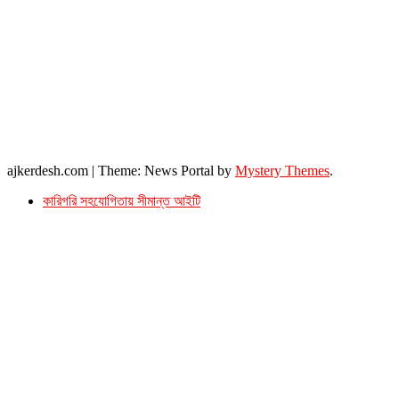
আইন উপদেষ্টা : এস. এম. দৌলত -ই-খুদা
এ্যাডভোকেট বাংলাদেশ সুপ্রিম কোর্ট।
সম্পাদকীয় ও বাণিজ্যিক কার্যালয়
২৬ বঙ্গবন্ধু অ্যাভিনিউ
ব্যাভিলন সেন্টার (৩য় তলা),ঢাকা ১০০০।
ফোনঃ ০১৭১৫৮৮০২৭৭
সম্পাদক ইমেইল : arbadshah12@gmail.com
arbadshah1975@gmail.com
ইমেইল : ajkerdeshnews@gmail.com
© সর্বস্বত্ব সংরক্ষিত। এই ওয়েবসাইটের কোন লেখা, ছবি, ভিডিও অনুমতি ছাড়া ব্যবহার বেআইনি ।
ajkerdesh.com
|
Theme: News Portal by
Mystery Themes
.
কারিগরি সহযোগিতায় সীমান্ত আইটি