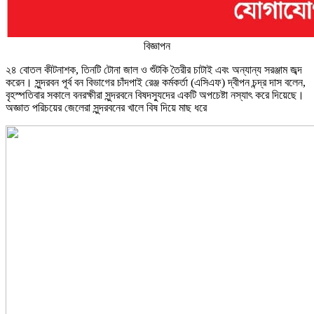
বিজ্ঞাপন
২৪ বোতল কীটনাশক, তিনটি টোনা জাল ও শুঁটকি তৈরীর চাটাই এবং অন্যান্য সরঞ্জাম জব্দ
করেন। সুন্দরবন পূর্ব বন বিভাগের চাঁদপাই রেঞ্জ কর্মকর্তা (এসিএফ) দ্বীপন চন্দ্র দাস বলেন,
বৃহস্পতিবার সকালে বনরক্ষীরা সুন্দরবনে বিষদস্যুদের একটি অপচেষ্টা নস্যাৎ করে দিয়েছে।
অজ্ঞাত পরিচয়ের জেলেরা সুন্দরবনের খালে বিষ দিয়ে মাছ ধরে