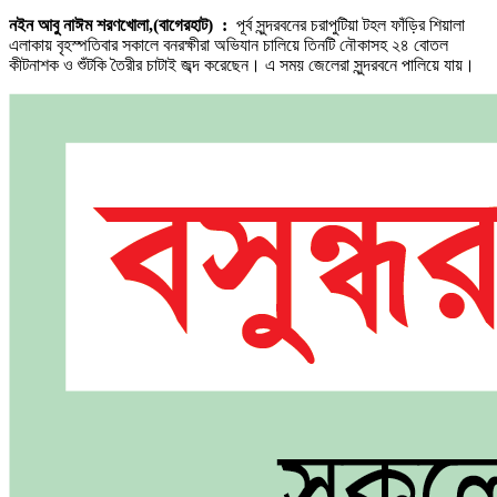
নইন আবু নাঈম শরণখোলা,(বাগেরহাট) :
পূর্ব সুন্দরবনের চরাপুটিয়া টহল ফাঁড়ির শিয়ালা
এলাকায় বৃহস্পতিবার সকালে বনরক্ষীরা অভিযান চালিয়ে তিনটি নৌকাসহ ২৪ বোতল
কীটনাশক ও শুঁটকি তৈরীর চাটাই জব্দ করেছেন। এ সময় জেলেরা সুন্দরবনে পালিয়ে যায়।