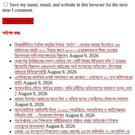
Save my name, email, and website in this browser for the next
time I comment.
সর্বশেষ খবর
বিআরটিসিতে দৈনিক মজুরির টাকায় ‘কর্তন’ : জোয়ার সাহারা ডিপোতে ৩৩
কারিগরের মজুরি ৭০০ টাকার বদলে ৬০০—চেয়ারম্যানকে টাকা দেওয়ার
বিস্ফোরক দাবি ম্যানেজারের বিরুদ্ধে
August 9, 2026
অ্যাগ্রো ট্যুরিজমের স্বপ্ন দেখিয়ে শত কোটি টাকার বিনিয়োগ ফাঁদ ? ডায়মন্ড
রিসোর্টের বিরুদ্ধে এমএলএম কাঠামোয় অর্থ সংগ্রহের অভিযোগ, দিশেহারা
হাজারো বিনিয়োগকারী
August 9, 2026
এনবিআরের কাস্টমস-ভ্যাট প্রশাসনে বড় রদবদল : একযোগে ২০ যুগ্ম কমিশনারের
বদলি
August 9, 2026
পদোন্নতির দৌড়ে সাইদুর রহমান, নাকি দুর্নীতির অভিযোগের আড়ালে অন্য খেলা
?
August 9, 2026
আমান উল্লাহ আমানের সাথে নিশু ও মহিলা দলের নেত্রীদের সৌজন্য স্বাক্ষাৎ
August 8, 2026
আন্তর্জাতিক আদিবাসী দিবস ২০২৬: ন্যায়বিচার, সমঅধিকার ও জাতিসত্ত্বার
স্বীকৃতি চাই – নিকোলাস বিশ্বাস
August 8, 2026
শরণখোলায় এক শিক্ষককে শারীরিকভাবে লাঞ্ছিত করার অভিযোগে শিক্ষক
নেতৃবৃন্দের মানববন্ধন
August 8, 2026
ঢাকায় ২য় বাংলাদেশ লিবারেশন ওয়ার কোর্সের ৫৪তম কমিশনিং ও ফেলোশিপ ডে