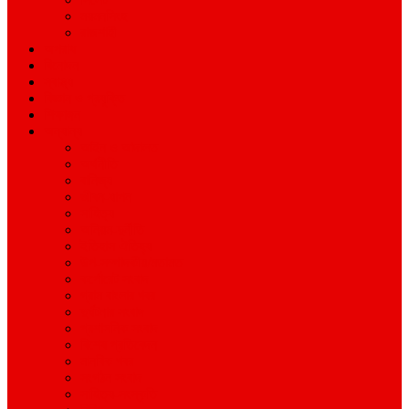
ময়মনসিংহ
রাজশাহী
অপরাধ
বিনোদন
স্বাস্থ্য
বিজ্ঞান ও প্রযুক্তি
শিক্ষাঙ্গন
অন্যান্য
আইন ও আদালত
অর্থনীতি
বানিজ্য
জীবন-যাপন
সাহিত্য
অনিয়ম-দুর্নীতি
ইতিহাস ঐতিহ্য
উপ-সম্পাদকীয়/মতামত
কর্পোরেট সংবাদ
গ্রাম বাংলার খবর
দুর্ঘটনার সংবাদ
প্রশাসনিক সংবাদ
বিশেষ প্রতিবেদন
মানবিক খবর
সংগঠন সংবাদ
সাহিত্য-সংস্কৃতি