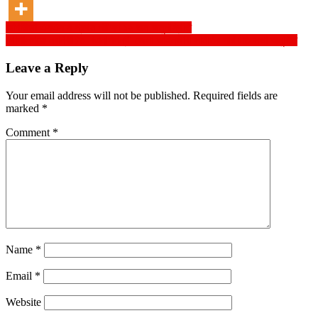
Post
আখাউড়া এসএসসি প্রথম পরীক্ষা ১২ জন অনুপস্থিতি
গোপালগঞ্জে নবনির্বাচিত বিএনপিপন্থী জেলা আইনজীবী সমিতির পরিচিতি সভা অনুষ্ঠিত
navigation
Leave a Reply
Your email address will not be published.
Required fields are
marked
*
Comment
*
Name
*
Email
*
Website