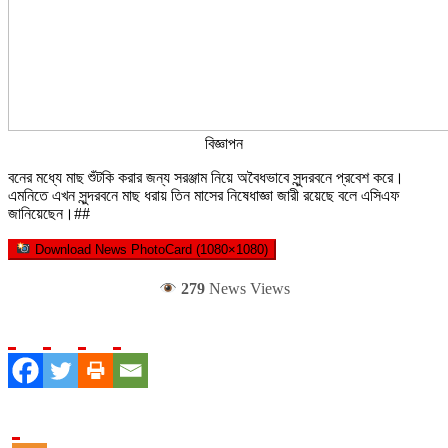
বিজ্ঞাপন
বনের মধ্যে মাছ শুঁটকি করার জন্য সরঞ্জাম নিয়ে অবৈধভাবে সুন্দরবনে প্রবেশ করে।
এমনিতে এখন সুন্দরবনে মাছ ধরায় তিন মাসের নিষেধাজ্ঞা জারী রয়েছে বলে এসিএফ
জানিয়েছেন।##
Download News PhotoCard (1080×1080)
279
News Views