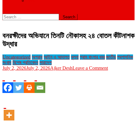
বিবিধ
site mode button
Search
for:
বনরক্ষীদের অভিযানে তিনটি নৌকাসহ ২৪ বোতল কীটনাশক
উদ্ধার
Uncategorized
অপরাধ
আইন ও আদালত
খুলনা
গ্রাম বাংলার খবর
জাতীয়
প্রশাসনিক
সংবাদ
বিশেষ প্রতিবেদন
সারাদেশ
on
July 2, 2026
July 2, 2026
Ajker Desh
Leave a Comment
বনরক্ষীদের
অভিযানে
তিনটি
নৌকাসহ
২৪
বোতল
কীটনাশক
উদ্ধার