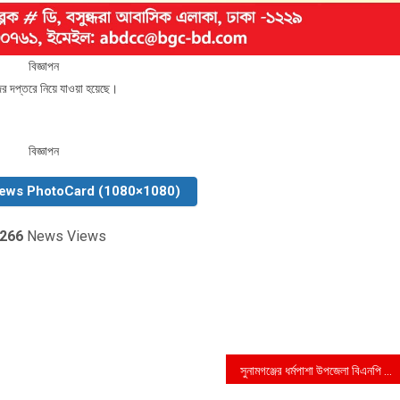
বিজ্ঞাপন
 সদর দপ্তরে নিয়ে যাওয়া হয়েছে।
বিজ্ঞাপন
News PhotoCard (1080×1080)
266
News Views
সুনামগঞ্জের ধর্মপাশা উপজেলা বিএনপি ও অঙ্গ সংগঠনের মতবিনিময় সভা