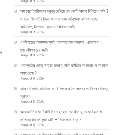
August 9, 2026
অ্যাগ্রো ট্যুরিজমের স্বপ্ন দেখিয়ে শত কোটি টাকার বিনিয়োগ ফাঁদ ?
ডায়মন্ড রিসোর্টের বিরুদ্ধে এমএলএম কাঠামোয় অর্থ সংগ্রহের
অভিযোগ, দিশেহারা হাজারো বিনিয়োগকারী
August 9, 2026
এনবিআরের কাস্টমস-ভ্যাট প্রশাসনে বড় রদবদল : একযোগে ২০
যুগ্ম কমিশনারের বদলি
াণ
August 9, 2026
পদোন্নতির দৌড়ে সাইদুর রহমান, নাকি দুর্নীতির অভিযোগের আড়ালে
অন্য খেলা ?
August 9, 2026
আমান উল্লাহ আমানের সাথে নিশু ও মহিলা দলের নেত্রীদের সৌজন্য
স্বাক্ষাৎ
August 8, 2026
আন্তর্জাতিক আদিবাসী দিবস ২০২৬: ন্যায়বিচার, সমঅধিকার ও
জাতিসত্ত্বার স্বীকৃতি চাই – নিকোলাস বিশ্বাস
August 8, 2026