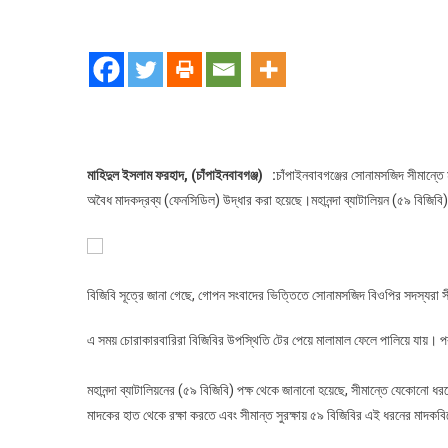
সোনামসজ
সীমান্তে
৫৯
বিজিবির
অভিযান
বিপুল
পরিমাণ
মাহিদুল ইসলাম ফরহাদ, (চাঁপাইনবাবগঞ্জ) :
চাঁপাইনবাবগঞ্জের সোনামসজিদ সীমান্তে
মাদকদ্রব্য
অবৈধ মাদকদ্রব্য (ফেনসিডিল) উদ্ধার করা হয়েছে।​মহানন্দা ব্যাটালিয়ন (৫৯ 
উদ্ধার
​বিজিবি সূত্রে জানা গেছে, গোপন সংবাদের ভিত্তিতে সোনামসজিদ বিওপির সদস্যরা
এ সময় চোরাকারবারিরা বিজিবির উপস্থিতি টের পেয়ে মালামাল ফেলে পালিয়ে যায়। পর
​মহানন্দা ব্যাটালিয়নের (৫৯ বিজিবি) পক্ষ থেকে জানানো হয়েছে, সীমান্তে যেকোন
মাদকের হাত থেকে রক্ষা করতে এবং সীমান্ত সুরক্ষায় ৫৯ বিজিবির এই ধরনের মাদক