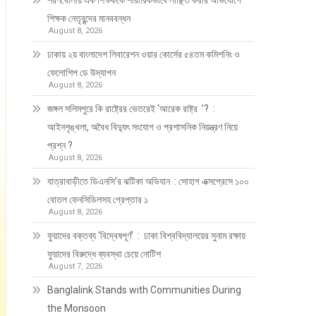
শরণখোলায় এক শিক্ষককে শারীরিকভাবে লাঞ্ছিত করার অভিযোগে
শিক্ষক নেতৃবৃন্দের মানববন্ধন
August 8, 2026
ঢাকায় ২য় বাংলাদেশ লিবারেশন ওয়ার কোর্সের ৫৪তম কমিশনিং ও
ফেলোশিপ ডে উদ্‌যাপন
August 8, 2026
জঙ্গল সলিমপুরে কি রাষ্ট্রের ভেতরেই ‘আরেক রাষ্ট্র ’? :
আইনশৃঙ্খলা, অবৈধ বিদ্যুৎ সংযোগ ও প্রশাসনিক নিয়ন্ত্রণ নিয়ে
প্রশ্ন ?
August 8, 2026
যাত্রাবাড়ীতে ডিএনসি’র ঝটিকা অভিযান : সোহাগ এক্সপ্রেসে ১০০
বোতল ফেনসিডিলসহ গ্রেপ্তার ১
August 8, 2026
ফুয়াদের বক্তব্য ‘বিদ্বেষপূর্ণ’ : ঢাকা বিশ্ববিদ্যালয়ের সুনাম রক্ষায়
ফুয়াদের বিরুদ্ধে ব্যবস্থা চেয়ে নোটিশ
August 7, 2026
Banglalink Stands with Communities During
the Monsoon