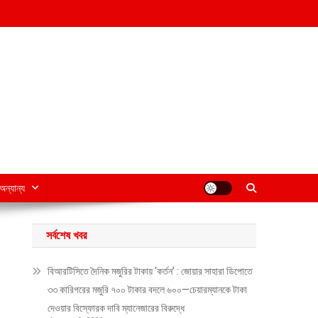
অন্যান্য
সর্বশেষ খবর
বিআরটিসিতে দৈনিক মজুরির টাকায় ‘কর্তন’ : জোয়ার সাহারা ডিপোতে
৩৩ কারিগরের মজুরি ৭০০ টাকার বদলে ৬০০—চেয়ারম্যানকে টাকা
দেওয়ার বিস্ফোরক দাবি ম্যানেজারের বিরুদ্ধে