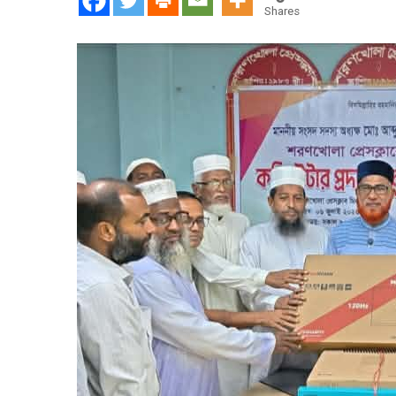
প্রদান
Shares
করেন
সংসদ
সদস্য
আব্দুল
আলিম