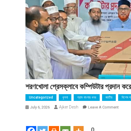
শরণখোলা প্রেসক্লাবে কম্পিউটার প্রদান কর
Uncategorized
খুলনা
গ্রাম বাংলার খবর
জাতীয়
বিশেষ প
Ajker Desh
On
July 6, 2026
Leave A Comment
শরণখোলা
প্রেসক্লা
কম্পিউটার
0