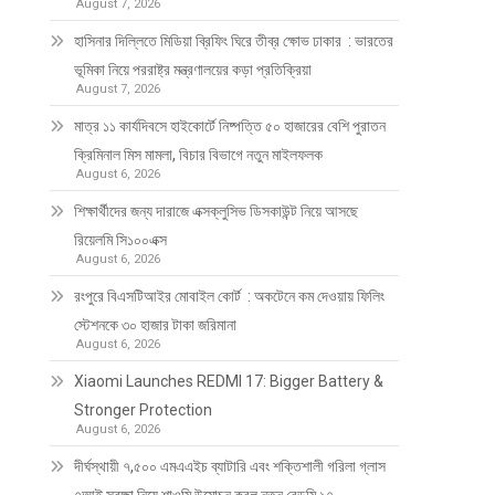
August 7, 2026
হাসিনার দিল্লিতে মিডিয়া ব্রিফিং ঘিরে তীব্র ক্ষোভ ঢাকার : ভারতের
ভূমিকা নিয়ে পররাষ্ট্র মন্ত্রণালয়ের কড়া প্রতিক্রিয়া
August 7, 2026
মাত্র ১১ কার্যদিবসে হাইকোর্টে নিষ্পত্তি ৫০ হাজারের বেশি পুরাতন
ক্রিমিনাল মিস মামলা, বিচার বিভাগে নতুন মাইলফলক
August 6, 2026
শিক্ষার্থীদের জন্য দারাজে এক্সক্লুসিভ ডিসকাউন্ট নিয়ে আসছে
রিয়েলমি সি১০০এক্স
August 6, 2026
রংপুরে বিএসটিআইর মোবাইল কোর্ট : অকটেনে কম দেওয়ায় ফিলিং
স্টেশনকে ৩০ হাজার টাকা জরিমানা
August 6, 2026
Xiaomi Launches REDMI 17: Bigger Battery &
Stronger Protection
August 6, 2026
দীর্ঘস্থায়ী ৭,৫০০ এমএএইচ ব্যাটারি এবং শক্তিশালী গরিলা গ্লাস