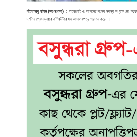
নইন আবু নাঈম (শরণখোলা) :
বাগেরহাট-৪ আসনের সংসদ সদস্য অধ্যক্ষ মো. আব্
দশটায় প্রেসক্লাবে কম্পিউটার সহ আসবাবপত্র প্রদান করেন।