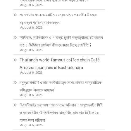
৭আই সুরক্ষা নিয়ে শাওমি উন্মোচন করল নতুন রেডমি ১৭
August 6, 2026
শরণখোলায় মাদক কারবারিদের গ্রেফতারের পর ওসির বিরুদ্ধে
ষড়যন্ত্রের প্রতিবাদে মানববন্ধন
August 6, 2026
স্মার্টফোন, অ্যালগরিদম ও গণতন্ত্র: জুলাই অভ্যুত্থানের দুই বছরের
পাঠ : ডিজিটাল প্ল্যাটফর্ম কীভাবে বদলে দিচ্ছে রাজনীতি ?
August 6, 2026
Thailand’s world-famous coffee chain Café
Amazon launches in Bashundhara
August 6, 2026
বসুন্ধরা-পিটিটি ওআর অংশীদারিত্বে দেশের বাজারে আন্তর্জাতিক
কফি ব্র্যান্ড ‘ক্যাফে আমাজন’
August 6, 2026
বিএসটিআইর ভ্রাম্যমাণ আদালতের অভিযান : অনুমোদনহীন মিষ্টি
ও নবায়নবিহীন দই-ঘি উৎপাদন, রাজশাহীর আরাফাত মিষ্টিকে ২০
হাজার টাকা জরিমানা
August 6, 2026