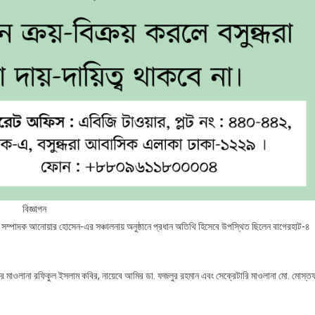
বিজ্ঞাপন
্পাদক আনোয়ার হোসেন-এর সঞ্চালনায় অনুষ্ঠানে প্রধান অতিথি হিসেবে উপস্থিত ছিলেন বাগেরহাট-৪
মাওলানা রফিকুল ইসলাম কবির, নায়েবে আমির ডা. ফজলুর রহমান এবং সেক্রেটারি মাওলানা মো. মোস্ত