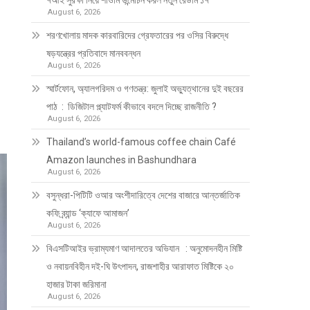
৭আই সুরক্ষা নিয়ে শাওমি উন্মোচন করল নতুন রেডমি ১৭
August 6, 2026
শরণখোলায় মাদক কারবারিদের গ্রেফতারের পর ওসির বিরুদ্ধে
ষড়যন্ত্রের প্রতিবাদে মানববন্ধন
August 6, 2026
স্মার্টফোন, অ্যালগরিদম ও গণতন্ত্র: জুলাই অভ্যুত্থানের দুই বছরের
পাঠ : ডিজিটাল প্ল্যাটফর্ম কীভাবে বদলে দিচ্ছে রাজনীতি ?
August 6, 2026
Thailand’s world-famous coffee chain Café
Amazon launches in Bashundhara
August 6, 2026
বসুন্ধরা-পিটিটি ওআর অংশীদারিত্বে দেশের বাজারে আন্তর্জাতিক
কফি ব্র্যান্ড ‘ক্যাফে আমাজন’
August 6, 2026
বিএসটিআইর ভ্রাম্যমাণ আদালতের অভিযান : অনুমোদনহীন মিষ্টি
ও নবায়নবিহীন দই-ঘি উৎপাদন, রাজশাহীর আরাফাত মিষ্টিকে ২০
হাজার টাকা জরিমানা
August 6, 2026