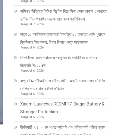
August 7, 2026
হাসিনার দিল্লিতে মিডিয়া ব্রিফিং ঘিরে তীব্র ক্ষোভ ঢাকার : ভারতের
ভূমিকা নিয়ে পররাষ্ট্র মন্ত্রণালয়ের কড়া প্রতিক্রিয়া
August 7, 2026
মাত্র ১১ কার্যদিবসে হাইকোর্টে নিষ্পত্তি ৫০ হাজারের বেশি পুরাতন
ক্রিমিনাল মিস মামলা, বিচার বিভাগে নতুন মাইলফলক
August 6, 2026
শিক্ষার্থীদের জন্য দারাজে এক্সক্লুসিভ ডিসকাউন্ট নিয়ে আসছে
রিয়েলমি সি১০০এক্স
August 6, 2026
রংপুরে বিএসটিআইর মোবাইল কোর্ট : অকটেনে কম দেওয়ায় ফিলিং
স্টেশনকে ৩০ হাজার টাকা জরিমানা
August 6, 2026
Xiaomi Launches REDMI 17: Bigger Battery &
Stronger Protection
August 6, 2026
দীর্ঘস্থায়ী ৭,৫০০ এমএএইচ ব্যাটারি এবং শক্তিশালী গরিলা গ্লাস