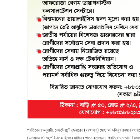
প্রতিবেদন অনুযায়ী, লেফটেন্যান্ট জেনারেল (বরখাস্ত) মোহাম্মদ মজিবুর রহমান বাং
(এসএসএফ) মহাপরিচালক হিসেবে দায়িত্ব পালন করেছেন। প্রতিবেদনে তার বিরুদ্