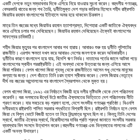
একটি দেশকে নতুন সম্ভাবনার দিকে এগিয়ে নিয়ে যাওয়ার সুচনা করেন। বহুদলীয় গণতন্ত্র,
বেসরকারি খাতের জন্য পথ তৈরি, দুর্নীতিমুক্ত দেশ গড়ার কারিগর হিসেবে শহীদ রাষ্ট্রপতি
জিয়াউর রহমান বাংলাদেশের ইতিহাসে অমর হয়ে থাকবেন চিরকাল।
মাত্র তিন বছরের মধ্যে জিয়াউর রহমান হতাশাগ্রস্ত, দিশেহারা একটি জাতিকে ঐক্যবদ্ধ
করে এগিয়ে চলার পথ দেখিয়েছেন। জিয়াউর রহমান দেখিয়েছেন ঐক্যেই বাংলাদেশের
সাফল্যের চাবিকাঠি।
শহীদ জিয়ার মৃত্যুর পর বাংলাদেশ আবার পথ হারায়। আবারও শুরু হয় দুর্নীতি লুটপাটের
রাজনীতি। এরশাদ ক্ষমতা দখল করে আবারও দেশের জনগণকে করেন অধিকারহীন।
দুর্নীতির কারণে বাংলাদেশ হয়ে যায়, বিদেশি ঋণ নির্ভর। দাতাদের শর্তের জালে আটকা পড়ে
বাংলাদেশের স্বাধীন পররাষ্ট্রনীতি। এই অবস্থা থেকে উত্তরণের জন্য এগিয়ে আসে
জিয়া পরিবার। বেগম খালেদা জিয়া গৃহবধূ থেকে রাজনীতিতে আসেন শুধু দেশের মানুষের
কল্যাণের জন্য। দেশ বাঁচাতে তিনি চরম ত্যাগ স্বীকার করেন। বেগম জিয়ার নেতৃত্বে
দীর্ঘ নয় বছরের আন্দোলনের পর বাংলাদেশ স্বৈরশাসন থেকে মুক্ত হয়।
বেগম খালেদা জিয়া, ১৯৯১ এর নির্বাচনে বিজয়ী হয়ে দলীয় দৃষ্টিভঙ্গি থেকে দেশ পরিচালনা
করেননি। বরং দলমতের ঊর্ধ্বে উঠে জাতীয় ঐক্যমতের ভিত্তিতে দেশ পরিচালনার নীতি
গ্রহণ করেন। যার সবচেয়ে বড় প্রমাণ হলো, দেশে সংসদীয় গণতন্ত্র প্রতিষ্ঠা। বিএনপি
দলীয়ভাবে রাষ্ট্রপতি শাসিত সরকার পদ্ধতিতে বিশ্বাসী ছিল। রাষ্ট্রপতি নির্বাচন হলে বেগম
জিয়া যে বিপুল ভোটে বিজয়ী হতেন তা নিয়ে বিন্দুমাত্র সন্দেহ ছিল না। কিন্তু তিনি দেশের
স্বার্থে, জাতীয় ঐক্যের স্বার্থে, বিরোধীদলের দাবির প্রতি শ্রদ্ধা জানাতে সংসদীয় সরকার
ব্যবস্থার বিল সংসদে উত্থাপন করেন।বহুদলীয় গণতন্ত্র এবং ভিন্নমতের লালনের এটি
একটি অনন্য উদাহরণ।