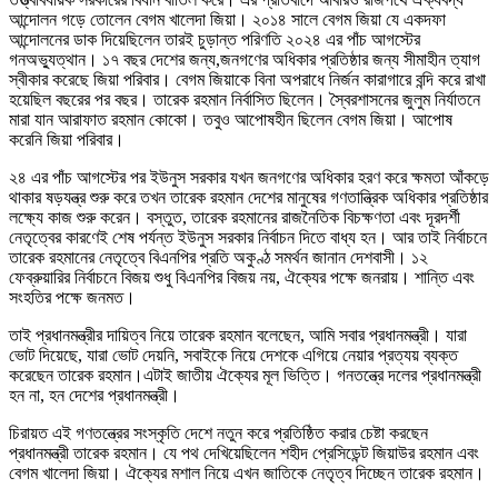
আন্দোলন গড়ে তোলেন বেগম খালেদা জিয়া। ২০১৪ সালে বেগম জিয়া যে একদফা
আন্দোলনের ডাক দিয়েছিলেন তারই চুড়ান্ত পরিণতি ২০২৪ এর পাঁচ আগস্টের
গনঅভ্যুত্থান। ১৭ বছর দেশের জন্য,জনগণের অধিকার প্রতিষ্ঠার জন্য সীমাহীন ত্যাগ
স্বীকার করেছে জিয়া পরিবার। বেগম জিয়াকে বিনা অপরাধে নির্জন কারাগারে বন্দি করে রাখা
হয়েছিল বছরের পর বছর। তারেক রহমান নির্বাসিত ছিলেন। স্বৈরশাসনের জুলুম নির্যাতনে
মারা যান আরাফাত রহমান কোকো। তবুও আপোষহীন ছিলেন বেগম জিয়া। আপোষ
করেনি জিয়া পরিবার।
২৪ এর পাঁচ আগস্টের পর ইউনুস সরকার যখন জনগণের অধিকার হরণ করে ক্ষমতা আঁকড়ে
থাকার ষড়যন্ত্র শুরু করে তখন তারেক রহমান দেশের মানুষের গণতান্ত্রিক অধিকার প্রতিষ্ঠার
লক্ষ্যে কাজ শুরু করেন। বস্তুত, তারেক রহমানের রাজনৈতিক বিচক্ষণতা এবং দূরদর্শী
নেতৃত্বের কারণেই শেষ পর্যন্ত ইউনুস সরকার নির্বাচন দিতে বাধ্য হন। আর তাই নির্বাচনে
তারেক রহমানের নেতৃত্বে বিএনপির প্রতি অকুণ্ঠ সমর্থন জানান দেশবাসী। ১২
ফেব্রুয়ারির নির্বাচনে বিজয় শুধু বিএনপির বিজয় নয়, ঐক্যের পক্ষে জনরায়। শান্তি এবং
সংহতির পক্ষে জনমত।
তাই প্রধানমন্ত্রীর দায়িত্ব নিয়ে তারেক রহমান বলেছেন, আমি সবার প্রধানমন্ত্রী। যারা
ভোট দিয়েছে, যারা ভোট দেয়নি, সবাইকে নিয়ে দেশকে এগিয়ে নেয়ার প্রত্যয় ব্যক্ত
করেছেন তারেক রহমান।এটাই জাতীয় ঐক্যের মূল ভিত্তি। গনতন্ত্রে দলের প্রধানমন্ত্রী
হন না, হন দেশের প্রধানমন্ত্রী।
চিরায়ত এই গণতন্ত্রের সংস্কৃতি দেশে নতুন করে প্রতিষ্ঠিত করার চেষ্টা করছেন
প্রধানমন্ত্রী তারেক রহমান। যে পথ দেখিয়েছিলেন শহীদ প্রেসিডেন্ট জিয়াউর রহমান এবং
বেগম খালেদা জিয়া। ঐক্যের মশাল নিয়ে এখন জাতিকে নেতৃত্ব দিচ্ছেন তারেক রহমান।