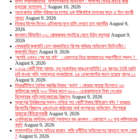
গুপ্ত ফ্যাসিবাদীদের’ অপতৎপরতার অভিযোগ : পুলিশের ভেতর-বাইরে কারা
ছড়াচ্ছে অপতথ্য ?
August 10, 2026
শরণখোলায় হামিম পরিবহনের চাপায় এক ইজিবাইক চালকের মৃত্যু ও তিন যাত্রী
আহত
August 9, 2026
নিজের বিশেষ দিনেও এতিমদের মুখে হাসি দেখতে চান আনভীর
August 9,
2026
জুলকান বিটডাউন ০২: রোমাঞ্চকর লড়াইয়ে মেতে উঠল বসুন্ধরা
August 9,
2026
বেসরকারি জ্বালানি তেল আমদানিতে বিশেষ সুবিধার অভিযোগ ভিত্তিহীন :
জ্বালানি বিভাগ
August 9, 2026
‘জুলাই এখনও শেষ হয় নাই’ : একাত্তর নিয়ে জামায়াতের প্রদর্শনীতে প্রশ্ন ?
August 9, 2026
১,৫১৬ কোটি টাকা আদায়, তবু অকার্যকর আরএফআইডি! ১৪ বছরেও তৈরি হয়নি
চুরি যাওয়া গাড়ি শনাক্তের অবকাঠামো, ৯৪ চেকপোস্টের বদলে হয়েছে মাত্র ১২
August 9, 2026
বিআরটিসিতে দৈনিক মজুরির টাকায় ‘কর্তন’ : জোয়ার সাহারা ডিপোতে ৩৩
কারিগরের মজুরি ৭০০ টাকার বদলে ৬০০—চেয়ারম্যানকে টাকা দেওয়ার
বিস্ফোরক দাবি ম্যানেজারের বিরুদ্ধে
August 9, 2026
অ্যাগ্রো ট্যুরিজমের স্বপ্ন দেখিয়ে শত কোটি টাকার বিনিয়োগ ফাঁদ ? ডায়মন্ড
রিসোর্টের বিরুদ্ধে এমএলএম কাঠামোয় অর্থ সংগ্রহের অভিযোগ, দিশেহারা
হাজারো বিনিয়োগকারী
August 9, 2026
এনবিআরের কাস্টমস-ভ্যাট প্রশাসনে বড় রদবদল : একযোগে ২০ যুগ্ম কমিশনারের
বদলি
August 9, 2026
পদোন্নতির দৌড়ে সাইদুর রহমান, নাকি দুর্নীতির অভিযোগের আড়ালে অন্য খেলা
?
August 9, 2026