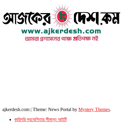
উপদেষ্টা সম্পাদক : খন্দকার আমিনুর রহমান
সম্পাদক ও প্রকাশক : আমিনুর রহমান বাদশাহ
আইন উপদেষ্টা : এস. এম. দৌলত -ই-খুদা
এ্যাডভোকেট বাংলাদেশ সুপ্রিম কোর্ট।
সম্পাদকীয় ও বাণিজ্যিক কার্যালয়
২৬ বঙ্গবন্ধু অ্যাভিনিউ
ব্যাভিলন সেন্টার (৩য় তলা),ঢাকা ১০০০।
ফোনঃ ০১৭১৫৮৮০২৭৭
সম্পাদক ইমেইল : arbadshah12@gmail.com
arbadshah1975@gmail.com
ইমেইল : ajkerdeshnews@gmail.com
© সর্বস্বত্ব সংরক্ষিত। এই ওয়েবসাইটের কোন লেখা, ছবি, ভিডিও অনুমতি ছাড়া ব্যবহার বেআইনি ।
ajkerdesh.com
|
Theme: News Portal by
Mystery Themes
.
কারিগরি সহযোগিতায় সীমান্ত আইটি