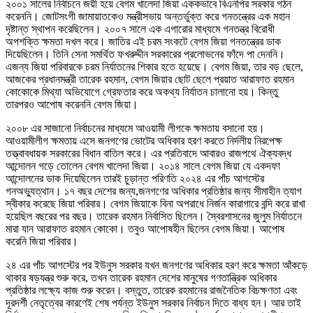
২০০১ সালের নির্বাচনে জয়ী হয়ে বেগম খালেদা জিয়া এককভাবে বিএনপির সরকার গঠন
করেননি। জোটসংগী জামায়াতকেও মন্ত্রীসভায় অন্তর্ভুক্ত করে গনতন্ত্রের এক মহান
দৃষ্টান্ত স্থাপন করেছিলেন। ২০০৭ সালে এক এগারোর মাধ্যমে গনতন্ত্র বিরোধী
অপশক্তি ক্ষমতা দখল করে। জাতির এই চরম সংকটে বেগম জিয়া গনতন্ত্রের ডাক
দিয়েছিলেন। তিনি সেনা সমর্থিত ফখরুদ্দীন সরকারের প্রলোভনের ফাঁদে পা দেননি।
এজন্য জিয়া পরিবারকে চরম নির্যাতনের শিকার হতে হয়েছে। বেগম জিয়া, তার বড় ছেলে,
আজকের প্রধানমন্ত্রী তারেক রহমান, বেগম জিয়ার ছোট ছেলে প্রয়াত আরাফাত রহমান
কোকোকে মিথ্যা অভিযোগে গ্রেফতার করে অকথ্য নির্যাতন চালানো হয়। কিন্তু
তারপরও আপোষ করেননি বেগম জিয়া।
২০০৮ এর সাজানো নির্বাচনের মাধ্যমে আওয়ামী লীগকে ক্ষমতায় বসানো হয়।
আওয়ামীলীগ ক্ষমতায় এসে জনগণের ভোটের অধিকার হরণ করতে নির্দলীয় নিরপেক্ষ
তত্ত্বাবধায়ক সরকারের বিধান বাতিল করে। এর প্রতিবাদে আবারও রাজপথে ঐক্যবদ্ধ
আন্দোলন গড়ে তোলেন বেগম খালেদা জিয়া। ২০১৪ সালে বেগম জিয়া যে একদফা
আন্দোলনের ডাক দিয়েছিলেন তারই চুড়ান্ত পরিণতি ২০২৪ এর পাঁচ আগস্টের
গনঅভ্যুত্থান। ১৭ বছর দেশের জন্য,জনগণের অধিকার প্রতিষ্ঠার জন্য সীমাহীন ত্যাগ
স্বীকার করেছে জিয়া পরিবার। বেগম জিয়াকে বিনা অপরাধে নির্জন কারাগারে বন্দি করে রাখা
হয়েছিল বছরের পর বছর। তারেক রহমান নির্বাসিত ছিলেন। স্বৈরশাসনের জুলুম নির্যাতনে
মারা যান আরাফাত রহমান কোকো। তবুও আপোষহীন ছিলেন বেগম জিয়া। আপোষ
করেনি জিয়া পরিবার।
২৪ এর পাঁচ আগস্টের পর ইউনুস সরকার যখন জনগণের অধিকার হরণ করে ক্ষমতা আঁকড়ে
থাকার ষড়যন্ত্র শুরু করে, তখন তারেক রহমান দেশের মানুষের গণতান্ত্রিক অধিকার
প্রতিষ্ঠার লক্ষ্যে কাজ শুরু করেন। বস্তুত, তারেক রহমানের রাজনৈতিক বিচক্ষণতা এবং
দূরদর্শী নেতৃত্বের কারণেই শেষ পর্যন্ত ইউনুস সরকার নির্বাচন দিতে বাধ্য হন। আর তাই