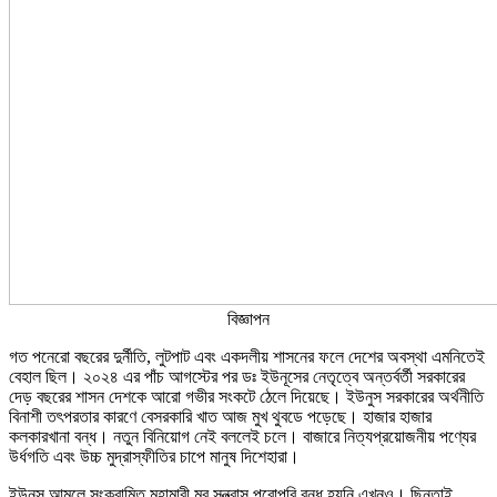
বিজ্ঞাপন
গত পনেরো বছরের দুর্নীতি, লুটপাট এবং একদলীয় শাসনের ফলে দেশের অবস্থা এমনিতেই
বেহাল ছিল। ২০২৪ এর পাঁচ আগস্টের পর ডঃ ইউনূসের নেতৃত্বে অন্তর্বর্তী সরকারের
দেড় বছরের শাসন দেশকে আরো গভীর সংকটে ঠেলে দিয়েছে। ইউনুস সরকারের অর্থনীতি
বিনাশী তৎপরতার কারণে বেসরকারি খাত আজ মুখ থুবডে পড়েছে। হাজার হাজার
কলকারখানা বন্ধ। নতুন বিনিয়োগ নেই বললেই চলে। বাজারে নিত্যপ্রয়োজনীয় পণ্যের
উর্ধগতি এবং উচ্চ মুদ্রাস্ফীতির চাপে মানুষ দিশেহারা।
ইউনুস আমলে সংক্রামিত মহামারী মব সন্ত্রাস পুরোপুরি বন্ধ হয়নি এখনও। ছিনতাই,