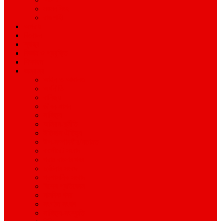
ময়মনসিংহ
রাজশাহী
অপরাধ
বিনোদন
স্বাস্থ্য
বিজ্ঞান ও প্রযুক্তি
শিক্ষাঙ্গন
অন্যান্য
আইন ও আদালত
অর্থনীতি
বানিজ্য
জীবন-যাপন
সাহিত্য
অনিয়ম-দুর্নীতি
ইতিহাস ঐতিহ্য
উপ-সম্পাদকীয়/মতামত
কর্পোরেট সংবাদ
গ্রাম বাংলার খবর
দুর্ঘটনার সংবাদ
প্রশাসনিক সংবাদ
বিশেষ প্রতিবেদন
মানবিক খবর
সংগঠন সংবাদ
সাহিত্য-সংস্কৃতি