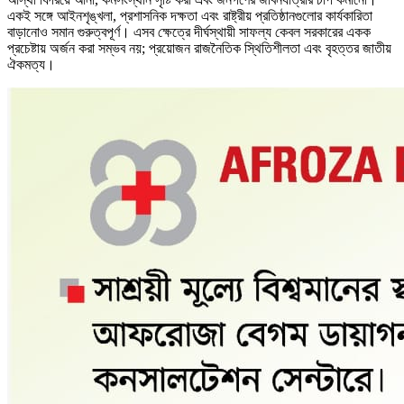
একই সঙ্গে আইনশৃঙ্খলা, প্রশাসনিক দক্ষতা এবং রাষ্ট্রীয় প্রতিষ্ঠানগুলোর কার্যকারিতা
বাড়ানোও সমান গুরুত্বপূর্ণ। এসব ক্ষেত্রে দীর্ঘস্থায়ী সাফল্য কেবল সরকারের একক
প্রচেষ্টায় অর্জন করা সম্ভব নয়; প্রয়োজন রাজনৈতিক স্থিতিশীলতা এবং বৃহত্তর জাতীয়
ঐকমত্য।