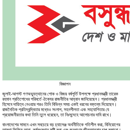
বিজ্ঞাপন
জুলাই-আগস্ট গণঅভ্যুত্থানের শোক ও বিজয় বর্ষপূর্তি উপলক্ষে প্রধানমন্ত্রী তারেক
রহমান প্রতিশোধের পরিবর্তে ঐক্যের রাজনীতির আহ্বান জানিয়েছেন। প্রধানমন্ত্রী
হিসেবে দায়িত্ব নেওয়ার পরও তিনি বিভিন্ন সময় একই ধরনের বক্তব্য দিয়েছেন।
রাজনৈতিক প্রতিদ্বন্দ্বিতার মধ্যেও সংলাপ, সহনশীলতা এবং সহযোগিতার যে
প্রয়োজনীয়তার কথা তিনি তুলে ধরেছেন, তা নিঃসন্দেহে আলোচনার দাবি রাখে।
বাংলাদেশের সামনে এখন সবচেয়ে বড় চ্যালেঞ্জ অর্থনীতিকে গতিশীল করা, বিনিয়োগের
আস্থা ফিরিয়ে আনা, কর্মসংস্থান সৃষ্টি করা এবং জনগণের জীবনযাত্রার চাপ কমানো।