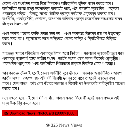
দেশের এই সংকটময় সময়ে বিরোধীদলকেও দায়িত্বশীল ভূমিকা পালন করতে হবে।
রাজনৈতিক দলের মধ্যে মতপার্থক্য থাকতেই পারে, এটা থাকাটাই স্বাভাবিক। বহুমতই
গনতন্ত্রের শক্তি। কিন্তু দেশের মৌলিক প্রশ্নে সবাইকে ঐক্যবদ্ধ থাকতে হবে।
অর্থনীতি, পররাষ্ট্রনীতি, দেশরক্ষা, জনগণের অধিকার প্রশ্নে রাজনৈতিক দলগুলোর মধ্যে
ঐক্যের বিকল্প নেই।
এখন সরকার পতনের হুমকি দেয়ার সময় নয়। এখন সরকারের বিরুদ্ধে রাজপথ উত্তপ্ত
করার সময় নয়। আন্দোলনের নামে অস্থিরতা দেশের শান্তি ও স্থিতিশীলতা বিঘ্নিত
করবে।
গনতন্ত্রে ক্ষমতা পরিবর্তনের একমাত্র উপায় হলো নির্বাচন। সরকারের ভুলত্রুটি তুলে ধরার
একমাত্র প্লাটফর্ম হচ্ছে জাতীয় সংসদ।জাতীয় সংসদ হোক সকল বিতর্কের কেন্দ্রবিন্দু।
পারস্পরিক শ্রদ্ধাবোধ এবং রাজনৈতিক শিষ্টাচারের মাধ্যমে বিকশিত হোক গণতন্ত্র।
আর গনতন্ত্র টেকসই হলেই কেবল অর্থনীতি ঘুরে দাঁড়াবে। সরকারর জবাবদিহিতার জায়গা
জাতীয় সংসদ, রাজপথ নয়- এটা যদি বিরোধী দল বুঝতে পারে তাহলেই গনতন্ত্র রক্ষা
পাবে। দেশ বাচবে।তাই দেশ বাঁচাতে সরকার ও বিরোধী দল উভয়কেই দায়িত্বশীল আচরণ
করতে হবে।
মনে রাখতে হবে, এই দেশ যদি না বাঁচে তাহলে ক্ষমতা দিয়ে কী হবে? সকল পক্ষকে এই
সত্য উপলব্ধি করতে হবে।
📸 Download News PhotoCard (1080×1080)
👁️
325
News Views