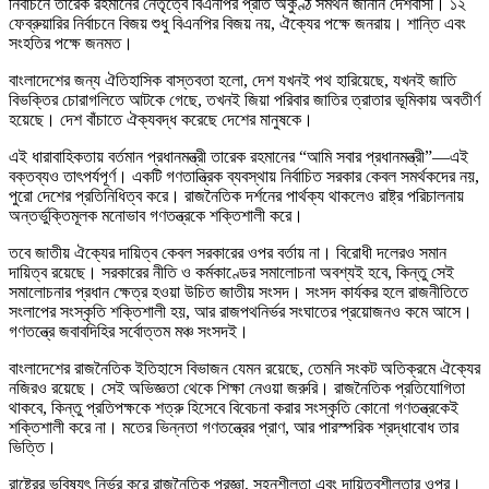
নির্বাচনে তারেক রহমানের নেতৃত্বে বিএনপির প্রতি অকুণ্ঠ সমর্থন জানান দেশবাসী। ১২
ফেব্রুয়ারির নির্বাচনে বিজয় শুধু বিএনপির বিজয় নয়, ঐক্যের পক্ষে জনরায়। শান্তি এবং
সংহতির পক্ষে জনমত।
বাংলাদেশের জন্য ঐতিহাসিক বাস্তবতা হলো, দেশ যখনই পথ হারিয়েছে, যখনই জাতি
বিভক্তির চোরাগলিতে আটকে গেছে, তখনই জিয়া পরিবার জাতির ত্রাতার ভূমিকায় অবতীর্ণ
হয়েছে। দেশ বাঁচাতে ঐক্যবদ্ধ করেছে দেশের মানুষকে।
এই ধারাবাহিকতায় বর্তমান প্রধানমন্ত্রী তারেক রহমানের “আমি সবার প্রধানমন্ত্রী”—এই
বক্তব্যও তাৎপর্যপূর্ণ। একটি গণতান্ত্রিক ব্যবস্থায় নির্বাচিত সরকার কেবল সমর্থকদের নয়,
পুরো দেশের প্রতিনিধিত্ব করে। রাজনৈতিক দর্শনের পার্থক্য থাকলেও রাষ্ট্র পরিচালনায়
অন্তর্ভুক্তিমূলক মনোভাব গণতন্ত্রকে শক্তিশালী করে।
তবে জাতীয় ঐক্যের দায়িত্ব কেবল সরকারের ওপর বর্তায় না। বিরোধী দলেরও সমান
দায়িত্ব রয়েছে। সরকারের নীতি ও কর্মকাণ্ডের সমালোচনা অবশ্যই হবে, কিন্তু সেই
সমালোচনার প্রধান ক্ষেত্র হওয়া উচিত জাতীয় সংসদ। সংসদ কার্যকর হলে রাজনীতিতে
সংলাপের সংস্কৃতি শক্তিশালী হয়, আর রাজপথনির্ভর সংঘাতের প্রয়োজনও কমে আসে।
গণতন্ত্রে জবাবদিহির সর্বোত্তম মঞ্চ সংসদই।
বাংলাদেশের রাজনৈতিক ইতিহাসে বিভাজন যেমন রয়েছে, তেমনি সংকট অতিক্রমে ঐক্যের
নজিরও রয়েছে। সেই অভিজ্ঞতা থেকে শিক্ষা নেওয়া জরুরি। রাজনৈতিক প্রতিযোগিতা
থাকবে, কিন্তু প্রতিপক্ষকে শত্রু হিসেবে বিবেচনা করার সংস্কৃতি কোনো গণতন্ত্রকেই
শক্তিশালী করে না। মতের ভিন্নতা গণতন্ত্রের প্রাণ, আর পারস্পরিক শ্রদ্ধাবোধ তার
ভিত্তি।
রাষ্ট্রের ভবিষ্যৎ নির্ভর করে রাজনৈতিক প্রজ্ঞা, সহনশীলতা এবং দায়িত্বশীলতার ওপর।