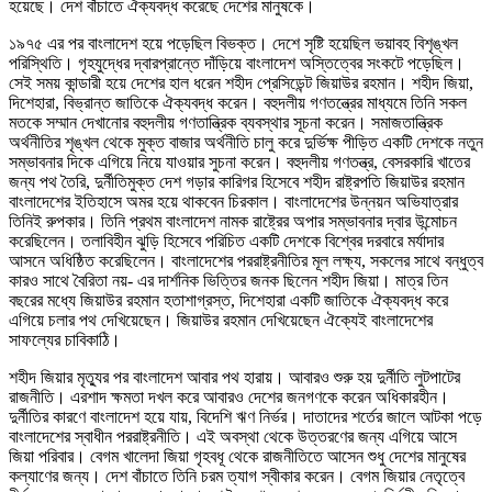
হয়েছে। দেশ বাঁচাতে ঐক্যবদ্ধ করেছে দেশের মানুষকে।
১৯৭৫ এর পর বাংলাদেশ হয়ে পড়েছিল বিভক্ত। দেশে সৃষ্টি হয়েছিল ভয়াবহ বিশৃঙ্খল
পরিস্থিতি। গৃহযুদ্ধের দ্বারপ্রান্তে দাঁড়িয়ে বাংলাদেশ অস্তিত্বের সংকটে পড়েছিল।
সেই সময় কান্ডারী হয়ে দেশের হাল ধরেন শহীদ প্রেসিডেন্ট জিয়াউর রহমান। শহীদ জিয়া,
দিশেহারা, বিভ্রান্ত জাতিকে ঐক্যবদ্ধ করেন। বহুদলীয় গণতন্ত্রের মাধ্যমে তিনি সকল
মতকে সম্মান দেখানোর বহুদলীয় গণতান্ত্রিক ব্যবস্থার সূচনা করেন। সমাজতান্ত্রিক
অর্থনীতির শৃঙ্খল থেকে মুক্ত বাজার অর্থনীতি চালু করে দুর্ভিক্ষ পীড়িত একটি দেশকে নতুন
সম্ভাবনার দিকে এগিয়ে নিয়ে যাওয়ার সুচনা করেন। বহুদলীয় গণতন্ত্র, বেসরকারি খাতের
জন্য পথ তৈরি, দুর্নীতিমুক্ত দেশ গড়ার কারিগর হিসেবে শহীদ রাষ্ট্রপতি জিয়াউর রহমান
বাংলাদেশের ইতিহাসে অমর হয়ে থাকবেন চিরকাল। বাংলাদেশের উন্নয়ন অভিযাত্রার
তিনিই রুপকার। তিনি প্রথম বাংলাদেশ নামক রাষ্ট্রের অপার সম্ভাবনার দ্বার উন্মোচন
করেছিলেন। তলাবিহীন ঝুড়ি হিসেবে পরিচিত একটি দেশকে বিশ্বের দরবারে মর্যাদার
আসনে অধিষ্ঠিত করেছিলেন। বাংলাদেশের পররাষ্ট্রনীতির মূল লক্ষ্য, সকলের সাথে বন্ধুত্ব
কারও সাথে বৈরিতা নয়- এর দার্শনিক ভিত্তির জনক ছিলেন শহীদ জিয়া। মাত্র তিন
বছরের মধ্যে জিয়াউর রহমান হতাশাগ্রস্ত, দিশেহারা একটি জাতিকে ঐক্যবদ্ধ করে
এগিয়ে চলার পথ দেখিয়েছেন। জিয়াউর রহমান দেখিয়েছেন ঐক্যেই বাংলাদেশের
সাফল্যের চাবিকাঠি।
শহীদ জিয়ার মৃত্যুর পর বাংলাদেশ আবার পথ হারায়। আবারও শুরু হয় দুর্নীতি লুটপাটের
রাজনীতি। এরশাদ ক্ষমতা দখল করে আবারও দেশের জনগণকে করেন অধিকারহীন।
দুর্নীতির কারণে বাংলাদেশ হয়ে যায়, বিদেশি ঋণ নির্ভর। দাতাদের শর্তের জালে আটকা পড়ে
বাংলাদেশের স্বাধীন পররাষ্ট্রনীতি। এই অবস্থা থেকে উত্তরণের জন্য এগিয়ে আসে
জিয়া পরিবার। বেগম খালেদা জিয়া গৃহবধূ থেকে রাজনীতিতে আসেন শুধু দেশের মানুষের
কল্যাণের জন্য। দেশ বাঁচাতে তিনি চরম ত্যাগ স্বীকার করেন। বেগম জিয়ার নেতৃত্বে