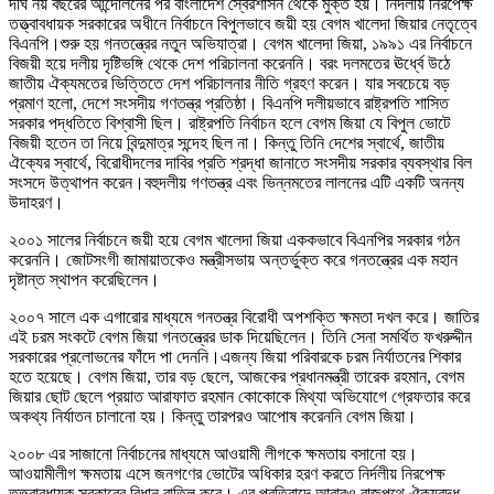
দীর্ঘ নয় বছরের আন্দোলনের পর বাংলাদেশ স্বৈরশাসন থেকে মুক্ত হয়। নির্দলীয় নিরপেক্ষ
তত্ত্বাবধায়ক সরকারের অধীনে নির্বাচনে বিপুলভাবে জয়ী হয় বেগম খালেদা জিয়ার নেতৃত্বে
বিএনপি।শুরু হয় গনতন্ত্রের নতুন অভিযাত্রা। বেগম খালেদা জিয়া, ১৯৯১ এর নির্বাচনে
বিজয়ী হয়ে দলীয় দৃষ্টিভঙ্গি থেকে দেশ পরিচালনা করেননি। বরং দলমতের ঊর্ধ্বে উঠে
জাতীয় ঐক্যমতের ভিত্তিতে দেশ পরিচালনার নীতি গ্রহণ করেন। যার সবচেয়ে বড়
প্রমাণ হলো, দেশে সংসদীয় গণতন্ত্র প্রতিষ্ঠা। বিএনপি দলীয়ভাবে রাষ্ট্রপতি শাসিত
সরকার পদ্ধতিতে বিশ্বাসী ছিল। রাষ্ট্রপতি নির্বাচন হলে বেগম জিয়া যে বিপুল ভোটে
বিজয়ী হতেন তা নিয়ে বিন্দুমাত্র সন্দেহ ছিল না। কিন্তু তিনি দেশের স্বার্থে, জাতীয়
ঐক্যের স্বার্থে, বিরোধীদলের দাবির প্রতি শ্রদ্ধা জানাতে সংসদীয় সরকার ব্যবস্থার বিল
সংসদে উত্থাপন করেন।বহুদলীয় গণতন্ত্র এবং ভিন্নমতের লালনের এটি একটি অনন্য
উদাহরণ।
২০০১ সালের নির্বাচনে জয়ী হয়ে বেগম খালেদা জিয়া এককভাবে বিএনপির সরকার গঠন
করেননি। জোটসংগী জামায়াতকেও মন্ত্রীসভায় অন্তর্ভুক্ত করে গনতন্ত্রের এক মহান
দৃষ্টান্ত স্থাপন করেছিলেন।
২০০৭ সালে এক এগারোর মাধ্যমে গনতন্ত্র বিরোধী অপশক্তি ক্ষমতা দখল করে। জাতির
এই চরম সংকটে বেগম জিয়া গনতন্ত্রের ডাক দিয়েছিলেন। তিনি সেনা সমর্থিত ফখরুদ্দীন
সরকারের প্রলোভনের ফাঁদে পা দেননি।এজন্য জিয়া পরিবারকে চরম নির্যাতনের শিকার
হতে হয়েছে। বেগম জিয়া, তার বড় ছেলে, আজকের প্রধানমন্ত্রী তারেক রহমান, বেগম
জিয়ার ছোট ছেলে প্রয়াত আরাফাত রহমান কোকোকে মিথ্যা অভিযোগে গ্রেফতার করে
অকথ্য নির্যাতন চালানো হয়। কিন্তু তারপরও আপোষ করেননি বেগম জিয়া।
২০০৮ এর সাজানো নির্বাচনের মাধ্যমে আওয়ামী লীগকে ক্ষমতায় বসানো হয়।
আওয়ামীলীগ ক্ষমতায় এসে জনগণের ভোটের অধিকার হরণ করতে নির্দলীয় নিরপেক্ষ
তত্ত্বাবধায়ক সরকারের বিধান বাতিল করে। এর প্রতিবাদে আবারও রাজপথে ঐক্যবদ্ধ