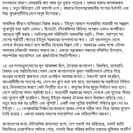
তৎপরতার কারণে বেসরকারি খাত আজ মুখ থুবডে পড়েছে। হাজার হাজার কলকারখানা
বন্ধ। নতুন বিনিয়োগ নেই বললেই চলে। বাজারে নিত্যপ্রয়োজনীয় পণ্যের উর্ধগতি এবং
উচ্চ মুদ্রাস্ফীতির চাপে মানুষ দিশেহারা।
সামাজিক জীবনে অস্থিরতা বিরাজ করছে। ইউনুস আমলে সংক্রামিত মহামারী মব সন্ত্রাস
পুরোপুরি বন্ধ হয়নি এখনও। ছিনতাই, চাঁদাবাজিসহ বিভিন্ন অপরাধ এখনও জনজীবনে
আতঙ্ক সৃষ্টি করছে। আইনশৃঙ্খলা পরিস্থিতি স্বাভাবিক হয়নি। শিক্ষা, স্বাস্হ্য সহ
দেশের প্রতিটি ক্ষেত্রে ইউনুস সরকারের অপশাসনের ক্ষত। এই ধ্বংসস্তূপ থেকে
দেশকে উদ্ধার করতে হলে জাতীয় ঐক্যের বিকল্প নেই। সরকারের একার পক্ষে এইসব
সমস্যার চটজলদি সমাধান সম্ভব নয়। এজন্য প্রয়োজন সকলের সম্মিলিত উদ্যোগ,
পারস্পরিক সহযোগিতা এবং রাজনৈতিক স্থিতিশীলতা।
২৪ এর গনঅভ্যুত্থানের মূল আকাঙ্ক্ষা ছিল, ঐক্যের বাংলাদেশ। বিভক্তি, হানাহানি,
বৈষম্য এবং প্রতিহিংসার শেকল ভেঙ্গে বাংলাদেশকে মুক্ত স্বাধীনভাবে এগিয়ে নিয়ে
যাওয়ার লক্ষ্যেই রাজপথে নেমে এসেছিল আপামর জনতা। সকলেই আশা করেছিল,
আওয়ামীলীগের পতনের পর, দেশে মন খুলে কথা বলা যাবে, মতপ্রকাশের স্বাধীনতা নিশ্চিত
হবে, ভিন্নমতের কারণে কেউ নিগৃহীত হবে না। মানুষের উপর জুলুম নির্যাতন বন্ধ হবে।
দেশে আইনের শাসন প্রতিষ্ঠা হবে। অন্তর্বর্তী সরকারের সামনে দেশকে এক সুতোয় গাঁথার
মহা সুযোগ সৃষ্টি হয়েছিল। কিন্তু ইউনুস সরকার ঐক্যের বদলে বিভাজন বাড়িয়ে দেয়।
নতুন করে শুরু হয় দুর্নীতি এবং লুটপাট। একটি নব্য লুটেরা ফ্যাসিস্ট শক্তির জন্ম দেন ডঃ
ইউনূস। ১২ ফেব্রুয়ারির নির্বাচনের মাধ্যমে আবার দেশকে সঠিক পথে নিয়ে আসার সুযোগ
তৈরি হয়েছে। এজন্য দরকার সকলের সহযোগিতা এবং দায়িত্বশীল আচরণ।
বাংলাদেশের জন্য ঐতিহাসিক বাস্তবতা হলো, দেশ যখনই পথ হারিয়েছে, যখনই জাতি
বিভক্তির চোরাগলিতে আটকে গেছে, তখনই জিয়া পরিবার জাতির ত্রাতার ভূমিকায় অবতীর্ণ