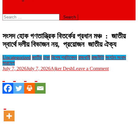
বিবিধ
site mode button
Search
for:
সংসদ হোক গণতান্ত্রিক বিতর্কের প্রধান মঞ্চ : জাতীয়
স্বার্থে দলীয় বিভাজন নয়, প্রয়োজন জাতীয় ঐক্য
Uncategorized
জাতীয়
ঢাকা
বিশেষ প্রতিবেদন
রাজধানী
রাজনীতি
সংগঠন সংবাদ
সারাদেশ
on
July 7, 2026
July 7, 2026
Ajker Desh
Leave a Comment
সংসদ
হোক
গণতান্ত্রিক
বিতর্কের
প্রধান
মঞ্চ
:
জাতীয়
স্বার্থে
দলীয়
বিভাজন
নয়,