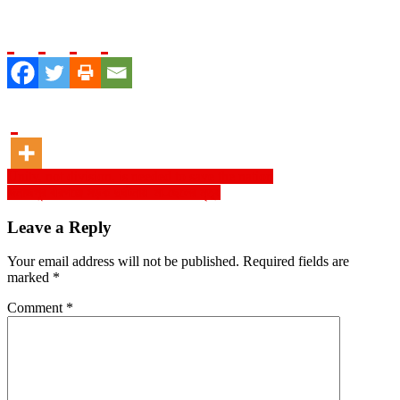
Post
Unity, not division, is needed to save the nation
দিনাজপুর বীরগঞ্জে সড়ক দুর্ঘটনায় মা-ছেলের মৃত্যু
navigation
Leave a Reply
Your email address will not be published.
Required fields are
marked
*
Comment
*