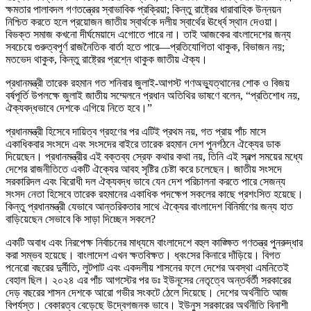
ক্ষমতার পালাবদল গণতন্ত্রের স্বাভাবিক প্রক্রিয়া; কিন্তু রাষ্ট্রের ধারাবাহিক উন্নয়ন
নিশ্চিত করতে হলে প্রয়োজন জাতীয় স্বার্থকে দলীয় স্বার্থের ঊর্ধ্বে স্থান দেওয়া।
বিভক্ত সমাজ কখনো দীর্ঘমেয়াদে এগোতে পারে না। তাই আজকের বাংলাদেশের জন্য
সবচেয়ে গুরুত্বপূর্ণ রাজনৈতিক বার্তা হতে পারে—প্রতিযোগিতা থাকুক, বিভাজন নয়;
মতভেদ থাকুক, কিন্তু রাষ্ট্রের প্রশ্নে থাকুক জাতীয় ঐক্য।
প্রধানমন্ত্রী তারেক রহমান গত শনিবার জুলাই-আগস্ট গণঅভ্যুত্থানের শোক ও বিজয়
বর্ষপূর্তি উপলক্ষে জুলাই জাতীয় সম্মেলনে প্রধান অতিথির ভাষণে বলেন, “প্রতিশোধ নয়,
ঐক্যবদ্ধভাবে দেশকে এগিয়ে নিতে হবে।”
প্রধানমন্ত্রী হিসেবে দায়িত্ব গ্রহণের পর এটিই প্রথম নয়, গত প্রায় পাঁচ মাসে
একাধিকবার সংসদে এবং সংসদের বাইরে তারেক রহমান দেশ পুনর্গঠনে ঐক্যের ডাক
দিয়েছেন। প্রধানমন্ত্রীর এই বক্তব্য স্রেফ কথার কথা নয়, তিনি এই স্বল্প সময়ের মধ্যে
দেশের রাজনীতিতে একটি ঐক্যের আবহ সৃষ্টির চেষ্টা করে চলেছেন। জাতীয় সংসদে
সরকারিদল এবং বিরোধী দল ঐক্যবদ্ধ ভাবে যেন দেশ পরিচালনা করতে পারে সেজন্য
সংসদ নেতা হিসেবে তারেক রহমানের একাধিক পদক্ষেপ সকলের কাছে প্রশংসিত হয়েছে।
কিন্তু প্রধানমন্ত্রী যেভাবে আন্তরিকতার সাথে ঐক্যের বাংলাদেশ বিনির্মাণের জন্য হাত
বাড়িয়েছেন সেভাবে কি সাড়া দিচ্ছেন সকলে?
একটি অবাধ এবং নিরপেক্ষ নির্বাচনের মাধ্যমে বাংলাদেশে বহুল কাঙ্ক্ষিত গণতন্ত্র পুনরুদ্ধার
করা সম্ভব হয়েছে। বাংলাদেশ এখন ক্ষতবিক্ষত। ধ্বংসের কিনারে দাঁড়িয়ে। বিগত
পনেরো বছরের দুর্নীতি, লুটপাট এবং একদলীয় শাসনের ফলে দেশের অবস্থা এমনিতেই
বেহাল ছিল। ২০২৪ এর পাঁচ আগস্টের পর ডঃ ইউনূসের নেতৃত্বে অন্তর্বর্তী সরকারের
দেড় বছরের শাসন দেশকে আরো গভীর সংকটে ঠেলে দিয়েছে। দেশের অর্থনীতি আজ
বিপর্যস্ত। বেকারত্ব বেড়েছে উদ্বেগজনক ভাবে। ইউনুস সরকারের অর্থনীতি বিনাশী