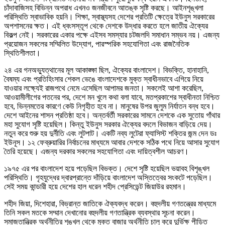
চাঁদাবাজিসহ বিভিন্ন অপরাধ এখনও জনজীবনে আতঙ্ক সৃষ্টি করছে। আইনশৃঙ্খলা
পরিস্থিতি স্বাভাবিক হয়নি। শিক্ষা, স্বাস্থ্যসহ দেশের প্রতিটি ক্ষেত্রে ইউনুস সরকারের
অপশাসনের ক্ষত। এই ধ্বংসস্তূপ থেকে দেশকে উদ্ধার করতে হলে জাতীয় ঐক্যের
বিকল্প নেই। সরকারের একার পক্ষে এইসব সমস্যার চটজলদি সমাধান সম্ভব নয়। এজন্য
প্রয়োজন সকলের সম্মিলিত উদ্যোগ, পারস্পরিক সহযোগিতা এবং রাজনৈতিক
স্থিতিশীলতা।
২৪ এর গনঅভ্যুত্থানের মূল আকাঙ্ক্ষা ছিল, ঐক্যের বাংলাদেশ। বিভক্তি, হানাহানি,
বৈষম্য এবং প্রতিহিংসার শেকল ভেঙে বাংলাদেশকে মুক্ত স্বাধীনভাবে এগিয়ে নিয়ে
যাওয়ার লক্ষ্যেই রাজপথে নেমে এসেছিল আপামর জনতা। সকলেই আশা করেছিল,
আওয়ামীলীগের পতনের পর, দেশে মন খুলে কথা বলা যাবে, মতপ্রকাশের স্বাধীনতা নিশ্চিত
হবে, ভিন্নমতের কারণে কেউ নিগৃহীত হবে না। মানুষের উপর জুলুম নির্যাতন বন্ধ হবে।
দেশে আইনের শাসন প্রতিষ্ঠা হবে। অন্তর্বর্তী সরকারের সামনে দেশকে এক সুতোয় গাঁথার
মহা সুযোগ সৃষ্টি হয়েছিল। কিন্তু ইউনুস সরকার ঐক্যের বদলে বিভাজন বাড়িয়ে দেয়।
নতুন করে শুরু হয় দুর্নীতি এবং লুটপাট। একটি নব্য লুটেরা ফ্যাসিস্ট শক্তির জন্ম দেন ডঃ
ইউনূস। ১২ ফেব্রুয়ারির নির্বাচনের মাধ্যমে আবার দেশকে সঠিক পথে নিয়ে আসার সুযোগ
তৈরি হয়েছে। এজন্য দরকার সকলের সহযোগিতা এবং দায়িত্বশীল আচরণ।
১৯৭৫ এর পর বাংলাদেশ হয়ে পড়েছিল বিভক্ত। দেশে সৃষ্টি হয়েছিল ভয়াবহ বিশৃঙ্খল
পরিস্থিতি। গৃহযুদ্ধের দ্বারপ্রান্তে দাঁড়িয়ে বাংলাদেশ অস্তিত্বের সংকটে পড়েছিল।
সেই সময় কান্ডারী হয়ে দেশের হাল ধরেন শহীদ প্রেসিডেন্ট জিয়াউর রহমান।
শহীদ জিয়া, দিশেহারা, বিভ্রান্ত জাতিকে ঐক্যবদ্ধ করেন। বহুদলীয় গণতন্ত্রের মাধ্যমে
তিনি সকল মতকে সম্মান দেখানোর বহুদলীয় গণতান্ত্রিক ব্যবস্থার সূচনা করেন।
সমাজতান্ত্রিক অর্থনীতির শৃঙ্খল থেকে মুক্ত বাজার অর্থনীতি চালু করে দুর্ভিক্ষ পীড়িত