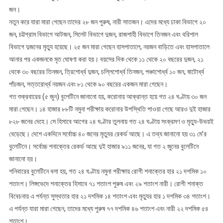
জন।
নতুন করে যারা মারা গেছেন তাদের ২৮ জন পুরুষ, নারী সাতজন। এদের মধ্যে ঢাকা বিভাগে ২০
জন, চট্টগ্রাম বিভাগে আটজন, সিলেট বিভাগে দুজন, রাজশাহী বিভাগে তিনজন এবং বরিশাল
বিভাগে দুজনের মৃত্যু হয়েছে। ২৫ জন মারা গেছেন হাসপাতালে, নয়জন বাড়িতে এবং হাসপাতালে
আনার পর একজনকে মৃত ঘোষণা করা হয়। বয়সের দিক থেকে ১১ থেকে ২০ বছরের দুজন, ২১
থেকে ৩০ বছরের তিনজন, ত্রিশোর্ধ্ব দুজন, চল্লিশোর্ধ্ব তিনজন, পঞ্চাশোর্ধ্ব ১০ জন, ষাটোর্ধ্ব
পাঁচজন, সত্তরোর্ধ্ব নয়জন এবং ৮১ থেকে ৯০ বছরের একজন মারা গেছেন।
গত শুক্রবারের (৫ জুন) বুলেটিনে জানানো হয়, করোনায় আক্রান্ত হয়ে গত ২৪ ঘণ্টায় ৩০ জন
মারা গেছেন। ১৪ হাজার ৮৮টি নমুনা পরীক্ষায় করোনার উপস্থিতি পাওয়া গেছে আরও দুই হাজার
৮২৮ জনের দেহে। সে হিসাবে আগের ২৪ ঘণ্টার তুলনায় গত ২৪ ঘণ্টায় সংক্রমণ ও মৃত্যু-উভয়ই
বেড়েছে। দেশে একদিনে সর্বোচ্চ ৪০ জনের মৃত্যুর রেকর্ড আছে। এ তথ্য জানানো হয় ৩১ মে’র
বুলেটিনে। সর্বোচ্চ শনাক্তের রেকর্ড আছে দুই হাজার ৯১১ জনের, যা গত ২ জুনের বুলেটিনে
জানানো হয়।
শনিবারের বুলেটিনে বলা হয়, গত ২৪ ঘণ্টায় নমুনা পরীক্ষায় রোগী শনাক্তের হার ২১ দশমিক ১০
শতাংশ। লিঙ্গভেদে শনাক্তের হিসাবে ৭১ শতাংশ পুরুষ এবং ২৯ শতাংশ নারী। রোগী শনাক্ত
বিবেচনায় এ পর্যন্ত সুস্থতার হার ২১ দশমিক ১৪ শতাংশ এবং মৃত্যুর হার ১ দশমিক ৩৪ শতাংশ।
এ পর্যন্ত যারা মারা গেছেন, তাদের মধ্যে পুরুষ ৭৭ দশমিক ৪৬ শতাংশ এবং নারী ২২ দশমিক ৫৪
শতাংশ।