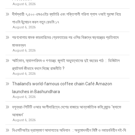
August 6, 2026
দীর্ঘস্থায়ী ৭,৫০০ এমএএইচ ব্যাটারি এবং শক্তিশালী গরিলা গ্লাস ৭আই সুরক্ষা নিয়ে
শাওমি উন্মোচন করল নতুন রেডমি ১৭
August 6, 2026
শরণখোলায় মাদক কারবারিদের গ্রেফতারের পর ওসির বিরুদ্ধে ষড়যন্ত্রের প্রতিবাদে
মানববন্ধন
August 6, 2026
স্মার্টফোন, অ্যালগরিদম ও গণতন্ত্র: জুলাই অভ্যুত্থানের দুই বছরের পাঠ : ডিজিটাল
প্ল্যাটফর্ম কীভাবে বদলে দিচ্ছে রাজনীতি ?
August 6, 2026
Thailand’s world-famous coffee chain Café Amazon
launches in Bashundhara
August 6, 2026
বসুন্ধরা-পিটিটি ওআর অংশীদারিত্বে দেশের বাজারে আন্তর্জাতিক কফি ব্র্যান্ড ‘ক্যাফে
আমাজন’
August 6, 2026
বিএসটিআইর ভ্রাম্যমাণ আদালতের অভিযান : অনুমোদনহীন মিষ্টি ও নবায়নবিহীন দই-ঘি