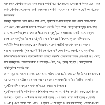
তবে জোন ঘোষণার ক্ষেত্রে আক্রান্তের সংখ্যা নিয়ে বিশেষজ্ঞদের মধ্যে মত পার্থক্য রয়েছে। রেড
জোন ঘোষণার ক্ষেত্রে এক লাখে আক্রান্তের সংখ্যা ২০, ৩০ ও ৪০- তিন ধরনেরই মত দিয়েছেন
বিশেষজ্ঞরা।
স্বাস্থ্য মন্ত্রণালয় থেকে আরও জানা গেছে, অ্যাপের মাধ্যমে চিহ্নিত করা থাকবে কোন এলাকা
রেড জোন, কোন এলাকা ইয়েলো জোন এবং কোনটি গ্রিন জোন। আক্রান্তরা সুস্থ হয়ে গেলে,
রোড জোন পর্যায়ক্রমে ইয়েলো ও গ্রিন হবে। প্রযুক্তিগত সহায়তার কাজটি করছে তথ্য ও
যোগাযোগ প্রযুক্তি বিভাগ ও এটুআই। আর বিশেষজ্ঞ চিকিৎসক, স্বাস্থ্য অধিদফতর ও
আইইডিসিআর (রোগতত্ত্ব, রোগ নিয়ন্ত্রণ ও গবেষণা প্রতিষ্ঠান) তথ্য সরবরাহ করবে।
করোনা সংক্রমণের ঝুঁকির মধ্যেই টানা ৬৬ দিনের ছুটি শেষে গত ৩১ মে থেকে ১৫ জুন পর্যন্ত
বিভিন্ন নির্দেশনা মানার সাপেক্ষে সীমিত পরিসরে সরকারি-বেসরকারি অফিস খুলে দেয়া হয়। একই
সঙ্গে স্বাস্থ্যবিধি মেনে বন্ধ থাকা গণপরিবহনও (বাস, লঞ্চ, ট্রেন) চালু হয়। কিন্তু করোনা
পরিস্থিতির উন্নতি নেই।
দেশে নতুন করে আরও ২ হাজার ৬৩৫ জনের শরীরে করোনাভাইরাসের উপস্থিতি শনাক্ত হয়েছে।
এছাড়া গত ২৪ ঘণ্টায় দেশে মারা গেছেন ৩৫ জন। করোনাভাইরাস নিয়ে নিয়মিত অনলাইন
বুলেটিনে শনিবার দুপুরে এ তথ্য জানিয়েছে স্বাস্থ্য অধিদপ্তর।
বুলেটিনে সংস্থাটির অতিরিক্ত মহাপরিচালক অধ্যাপক ডা. নাসিমা সুলতানা বলেন, দেশে গত ২৪
ঘণ্টায় ১২ হাজার ৯০৯টি নমুনা সংগ্রহ করা হয়েছে। এর মধ্যে পরীক্ষা করা হয়েছে ১২ হাজার
৪৮৬টি। এখন পর্যন্ত মোট ৩ লাখ ৮৪ হাজার ৮৫১টি নমুনা সংগ্রহ করা হয়েছে। এর মধ্যে গেল