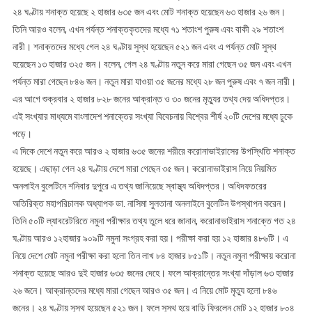
২৪ ঘণ্টায় শনাক্ত হয়েছে ২ হাজার ৬৩৫ জন এবং মোট শনাক্ত হয়েছেন ৬৩ হাজার ২৬ জন।
তিনি আরও বলেন, এখন পর্যন্ত শনাক্তকৃতদের মধ্যে ৭১ শতাংশ পুরুষ এবং বাকী ২৯ শতাংশ
নারী। শনাক্তদের মধ্যে গেল ২৪ ঘণ্টায় সুস্থ হয়েছেন ৫২১ জন এবং এ পর্যন্ত মোট সুস্থ
হয়েছেন ১৩ হাজার ৩২৫ জন। বলেন, গেল ২৪ ঘণ্টায় নতুন করে মারা গেছেন ৩৫ জন এবং এখন
পর্যন্ত মারা গেছেন ৮৪৬ জন। নতুন মারা যাওয়া ৩৫ জনের মধ্যে ২৮ জন পুরুষ এবং ৭ জন নারী।
এর আগে শুক্রবার ২ হাজার ৮২৮ জনের আক্রান্ত ও ৩০ জনের মৃত্যুর তথ্য দেয় অধিদপ্তর।
এই সংখ্যার মাধ্যমে বাংলাদেশ শনাক্তের সংখ্যা বিবেচনায় বিশ্বের শীর্ষ ২০টি দেশের মধ্যে ঢুকে
পড়ে।
এ দিকে দেশে নতুন করে আরও ২ হাজার ৬৩৫ জনের শরীরে করোনাভাইরাসের উপস্থিতি শনাক্ত
হয়েছে। এছাড়া গেল ২৪ ঘণ্টায় দেশে মারা গেছেন ৩৫ জন। করোনাভাইরাস নিয়ে নিয়মিত
অনলাইন বুলেটিনে শনিবার দুপুরে এ তথ্য জানিয়েছে স্বাস্থ্য অধিদপ্তর। অধিদফতরের
অতিরিক্ত মহাপরিচালক অধ্যাপক ডা. নাসিমা সুলতানা অনলাইনে বুলেটিন উপস্থাপন করেন।
তিনি ৫০টি ল্যাবরেটরিতে নমুনা পরীক্ষার তথ্য তুলে ধরে জানান, করোনাভাইরাস শনাক্তে গত ২৪
ঘণ্টায় আরও ১২হাজার ৯০৯টি নমুনা সংগ্রহ করা হয়। পরীক্ষা করা হয় ১২ হাজার ৪৮৬টি। এ
নিয়ে দেশে মোট নমুনা পরীক্ষা করা হলো তিন লাখ ৮৪ হাজার ৮৫১টি। নতুন নমুনা পরীক্ষায় করোনা
শনাক্ত হয়েছে আরও দুই হাজার ৬৩৫ জনের দেহে। ফলে আক্রান্তের সংখ্যা দাঁড়াল ৬৩ হাজার
২৬ জনে। আক্রান্তদের মধ্যে মারা গেছেন আরও ৩৫ জন। এ নিয়ে মোট মৃত্যু হলো ৮৪৬
জনের। ২৪ ঘণ্টায় সুস্থ হয়েছেন ৫২১ জন। ফলে সুস্থ হয়ে বাড়ি ফিরলেন মোট ১২ হাজার ৮০৪