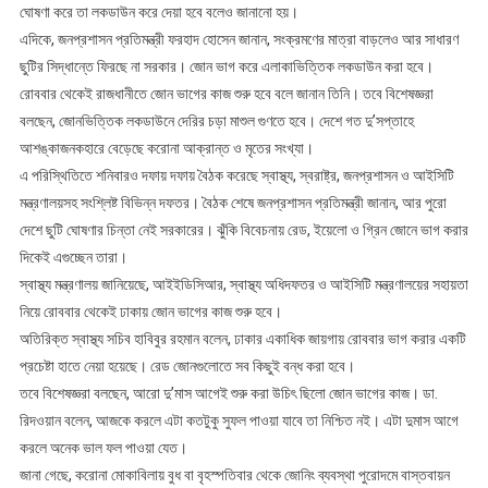
ঘোষণা করে তা লকডাউন করে দেয়া হবে বলেও জানানো হয়।
এদিকে, জনপ্রশাসন প্রতিমন্ত্রী ফরহাদ হোসেন জানান, সংক্রমণের মাত্রা বাড়লেও আর সাধারণ
ছুটির সিদ্ধান্তে ফিরছে না সরকার। জোন ভাগ করে এলাকাভিত্তিক লকডাউন করা হবে।
রোববার থেকেই রাজধানীতে জোন ভাগের কাজ শুরু হবে বলে জানান তিনি। তবে বিশেষজ্ঞরা
বলছেন, জোনভিত্তিক লকডাউনে দেরির চড়া মাশুল গুণতে হবে। দেশে গত দু’সপ্তাহে
আশঙ্কাজনকহারে বেড়েছে করোনা আক্রান্ত ও মৃতের সংখ্যা।
এ পরিস্থিতিতে শনিবারও দফায় দফায় বৈঠক করেছে স্বাস্থ্য, স্বরাষ্ট্র, জনপ্রশাসন ও আইসিটি
মন্ত্রণালয়সহ সংশ্লিষ্ট বিভিন্ন দফতর। বৈঠক শেষে জনপ্রশাসন প্রতিমন্ত্রী জানান, আর পুরো
দেশে ছুটি ঘোষণার চিন্তা নেই সরকারের। ঝুঁকি বিবেচনায় রেড, ইয়েলো ও গ্রিন জোনে ভাগ করার
দিকেই এগুচ্ছেন তারা।
স্বাস্থ্য মন্ত্রণালয় জানিয়েছে, আইইডিসিআর, স্বাস্থ্য অধিদফতর ও আইসিটি মন্ত্রণালয়ের সহায়তা
নিয়ে রোববার থেকেই ঢাকায় জোন ভাগের কাজ শুরু হবে।
অতিরিক্ত স্বাস্থ্য সচিব হাবিবুর রহমান বলেন, ঢাকার একাধিক জায়গায় রোববার ভাগ করার একটি
প্রচেষ্টা হাতে নেয়া হয়েছে। রেড জোনগুলোতে সব কিছুই বন্ধ করা হবে।
তবে বিশেষজ্ঞরা বলছেন, আরো দু’মাস আগেই শুরু করা উচিৎ ছিলো জোন ভাগের কাজ। ডা.
রিদওয়ান বলেন, আজকে করলে এটা কতটুকু সুফল পাওয়া যাবে তা নিশ্চিত নই। এটা দুমাস আগে
করলে অনেক ভাল ফল পাওয়া যেত।
জানা গেছে, করোনা মোকাবিলায় বুধ বা বৃহস্পতিবার থেকে জোনিং ব্যবস্থা পুরোদমে বাস্তবায়ন