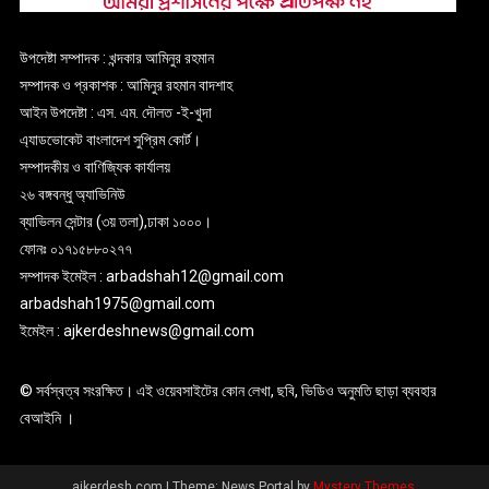
উপদেষ্টা সম্পাদক : খন্দকার আমিনুর রহমান
সম্পাদক ও প্রকাশক : আমিনুর রহমান বাদশাহ
আইন উপদেষ্টা : এস. এম. দৌলত -ই-খুদা
এ্যাডভোকেট বাংলাদেশ সুপ্রিম কোর্ট।
সম্পাদকীয় ও বাণিজ্যিক কার্যালয়
২৬ বঙ্গবন্ধু অ্যাভিনিউ
ব্যাভিলন সেন্টার (৩য় তলা),ঢাকা ১০০০।
ফোনঃ ০১৭১৫৮৮০২৭৭
সম্পাদক ইমেইল : arbadshah12@gmail.com
arbadshah1975@gmail.com
ইমেইল : ajkerdeshnews@gmail.com
© সর্বস্বত্ব সংরক্ষিত। এই ওয়েবসাইটের কোন লেখা, ছবি, ভিডিও অনুমতি ছাড়া ব্যবহার
বেআইনি ।
ajkerdesh.com
|
Theme: News Portal by
Mystery Themes
.