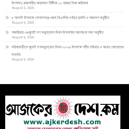
উৎপাদন, রাজশাহীর আরাফাত মিষ্টিকে ২০ হাজার টাকা জরিমানা
August 6, 2026
৫ আগস্ট উপলক্ষে গোপালগঞ্জে জেলা বিএনপির বর্ণাঢ্য র‍্যালি ও সমাবেশ অনুষ্ঠিত
August 6, 2026
গজারিয়ায় ৩৬জুলাই গণ অভ্যুত্থান দিবস উপলক্ষ্যে আলোচনা সভা অনুষ্ঠিত
August 6, 2026
সরিষাবাড়ীতে জুলাই গণঅভ্যুত্থান দিবস-২০২৬ উপলক্ষে শহীদ পরিবার ও আহত যোদ্ধাদের
সংবর্ধনা
August 6, 2026