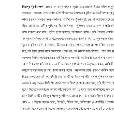
নিজস্ব প্রতিবেদক :
বরগুনা শহরে প্রকাশ্য রাস্তায় শাহনেওয়াজ রিফাত শরীফকে কুপিয়ে
হয়েছেন। মঙ্গলবার ভোর সোয়া ৪টার দিকে সদর উপজেলার বুড়ির চর ইউনিয়নের পূর্ব বু
ভাষ্য। তিনি বলছেন, সদর সার্কেলের অতিরিক্ত পুলিশ সুপার মো. শাহজাহান হোসেনে
তীরে নয়নের সহযোগীরা পুলিশের দিকে গুলি করে। পুলিশ ও তখন আত্মরক্ষার্থে পাল্টা
পড়ে থাকতে দেখা যায়। পুলিশ সুপার বলছেন, ঘটনাস্থল থেকে একটি পিস্তল, একটি গু
সদস্য এই অভিযানে আহত হয়েছেন বলে জানিয়েছেন তিনি। গত ২৫ জুন সকাল সাড়ে ১
যুবক। বরিশাল শের-ই-বাংলা মেডিকেল কলেজ হাসপাতালে নেওয়ার পথে রিফাতের মৃত্
যায়, দুই যুবক রামদা হাতে রিফাতকে একের পর এক আঘাত করে চলেছে। আর তার স্ত্রী 
কলেজের ডিগ্রি প্রথম বর্ষের ছাত্রী মিন্নি হামলাকারী সবাইকে চিনতে না পারার কথ
বৃহস্পতিবার সাংবাদিকদের বলেন, বিয়ের আগে থেকেই তাকে উত্ত্যক্ত করত, হুমকি 
জনকে আসামি করে বরগুনা থানায় মামলা করেন। অভিযানে নেমে পুলিশ এ পর্যন্ত নয়জন
নিহত হলেও তার দুই সহযোগী রিফাত ফরাজী ও রিশান ফরাজীর নাগাল পুলিশ এখনও পা
এলাকার আবু বক্কর সিদ্দিকীর ছেলে নয়নের বিরুদ্ধে মাদক কেনাবেচা, চুরি, ছিনতাই, 
হলেও নিজেকে জেমস বন্ড ভাবতে ভালোবাসেন বলে ২৫ বছর বয়সী নয়ন নিজের নাম নেন 
রেখে তিনি একটি ফেইসবুক গ্রুপ খুলেছিলেন, যার মাধ্যমে তার সহযোগীদের মধ্যে 
গ্যাং ০০৭ শহরের কলেজ রোড, ডিকেপি, দীঘির পাড়, কেজিস্কুল ও ধানসিঁড়ি এলাকায়
সহযোগী হলেন জেলা পরিষদের চেয়ারম্যান দেলোয়ার হোসেনের ভায়রার দুই ছেলে রি