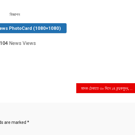
বিজ্ঞাপন
News PhotoCard (1080×1080)
104
News Views
মাদক ঠেকাতে ৩০ দিনে ১৪ বন্দুকযুদ্ধ, ২৩ লাশ
lds are marked
*