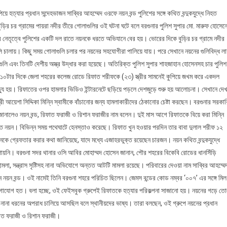
 হত্যার প্রধান সন্দেহভাজন সাব্বির আহম্মেদ ওরফে নয়ন বন্ড পুলিশের সঙ্গে কথিত বন্দুকযুদ্ধে নিহত
ড়ির চর গ্রামের পায়রা নদীর তীরে গোলাগুলির ওই ঘটনা ঘটে বলে বরগুনার পুলিশ সুপার মো. মারুফ হোসেন
র নেতৃত্বে পুলিশের একটি দল রাতে নয়নকে ধরতে অভিযানে বের হয়। ভোরের দিকে বুড়ির চর গ্রামে নদীর
 গুলি চালায়। কিছু সময় গোলাগুলি চলার পর নয়নের সহযোগীরা পালিয়ে যায়। পরে সেখানে নয়নের গুলিবিদ্ধ ল
লি এবং তিনটি দেশীয় অস্ত্র উদ্ধার করা হয়েছে। অতিরিক্ত পুলিশ সুপার শাহজাহান হোসেনসহ চার পুলিশ
০টার দিকে জেলা শহরের কলেজ রোডে রিফাত শরীফকে (২৩) স্ত্রীর সামনেই কুপিয়ে জখম করে একদল
যু হয়। রিফাতের ওপর হামলার ভিডিও ইন্টারনেটে ছড়িয়ে পড়লে দেশজুড়ে শুরু হয় আলোচনা। সেখানে দেখ
আয়েশা সিদ্দিকা মিন্নি স্বামীকে বাঁচানোর জন্য হামলাকারীদের ঠেকানোর চেষ্টা করছেন। বরগুনার সরকার
া জানালেও নয়ন বন্ড, রিফাত ফরাজী ও রিশান ফরাজীর নাম বলেন। দুই মাস আগে রিফাতকে বিয়ে করা মিন্নি
দিত নয়ন। বিভিন্ন সময় পথেঘাটে হেনস্তাও করেছে। রিফাত খুন হওয়ার পরদিন তার বাবা দুলাল শরীফ ১২
কে গ্রেফতার করার কথা জানিয়েছে, যাদে মধ্যে এজাহরভুক্ত রয়েছেন চারজন। নয়ন কথিত বন্দুকযুদ্ধে
য়নি। বরগুনা সদর থানার ওসি আবির মোহাম্মদ হোসেন জানান, পৌর শহরের বিকেবি রোডের ধানসিঁড়ি
হামলা, সন্ত্রাস সৃষ্টিসহ নানা অভিযোগে অন্তত আটটি মামলা রয়েছে। পরিবারের দেওয়া নাম সাব্বির আহম্মে
নয়ন বন্ড। ওই নামেই তিনি বরগুনা শহরে পরিচিত ছিলেন। জেমস বন্ডের কোড নম্বর ‘০০৭’ এর সঙ্গে মিল
যোগাযোগ হত। বলা হচ্ছে, ওই ফেইসবুক গ্রুপেই রিফাতকে হত্যার পরিকল্পনা সাজানো হয়। নয়নের গড়ে তো
 নানা ধরনের অপরাধ চালিয়ে আসছিল বলে স্থানীয়দের ভাষ্য। তারা বলছেন, ওই গ্রুপে নয়নের প্রধান
ফাত ফরাজী ও রিশান ফরাজী।