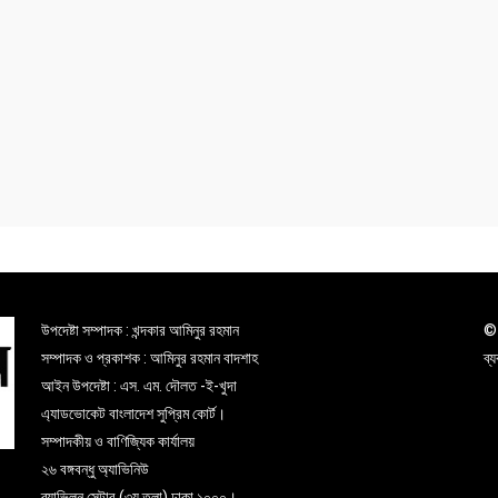
উপদেষ্টা সম্পাদক : খন্দকার আমিনুর রহমান
© 
সম্পাদক ও প্রকাশক : আমিনুর রহমান বাদশাহ
ব্
আইন উপদেষ্টা : এস. এম. দৌলত -ই-খুদা
এ্যাডভোকেট বাংলাদেশ সুপ্রিম কোর্ট।
সম্পাদকীয় ও বাণিজ্যিক কার্যালয়
২৬ বঙ্গবন্ধু অ্যাভিনিউ
ব্যাভিলন সেন্টার (৩য় তলা),ঢাকা ১০০০।