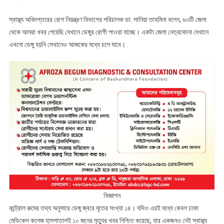
স্বাস্থ্য অধিদপ্তরের রোগ নিয়ন্ত্রণ বিভাগের পরিচালক ডা. সানিয়া তাহমিনা বলেন, ৬৩টি জেলা
থেকে আমরা খবর পেয়েছি যেখানে ডেঙ্গুর রোগী পাওয়া যাচ্ছে। একটা জেলা নেত্রকোনা যেখানে
এখনো ডেঙ্গু হয়নি সেখানেও আজকের মধ্যে চলে যাবে।
বিজ্ঞাপন
কন্ট্রোল রুমের তথ্য অনুসারে ডেঙ্গু জ্বরে মৃতের সংখ্যা ১৪। যদিও এরই মধ্যে কেবল ঢাকা
মেডিকেল কলেজ হাসপাতালই ১০ জনের মৃত্যুর খবর নিশ্চিত করেছে, যার একজনও নেই স্বাস্থ্য