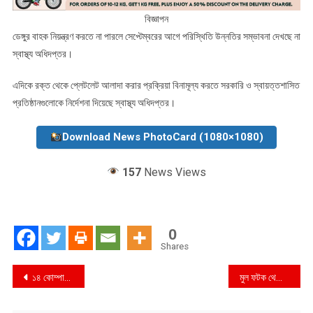
বিজ্ঞাপন
ডেঙ্গুর বাহক নিয়ন্ত্রণ করতে না পারলে সেপ্টেম্বরের আগে পরিস্থিতি উন্নতির সম্ভাবনা দেখছে না
স্বাস্থ্য অধিদপ্তর।
এদিকে রক্ত থেকে প্লেটলেট আলাদা করার প্রক্রিয়া বিনামূল্য করতে সরকারি ও স্বায়ত্তশাসিত
প্রতিষ্ঠানগুলোকে নির্দেশনা দিয়েছে স্বাস্থ্য অধিদপ্তর।
Download News PhotoCard (1080×1080)
157
News Views
0
Shares
Post
১৪ কোম্পানির দুধ বিক্রিতে বাধা নেই
মুল ফটক থেকে শুরু হয় বাণিজ্য
navigation