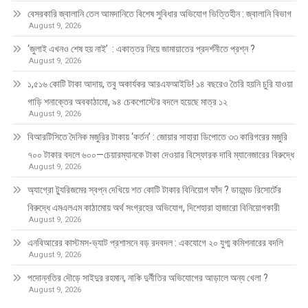
বেসরকারি জ্বালানি তেল আমদানিতে বিশেষ সুবিধার অভিযোগ ভিত্তিহীন : জ্বালানি বিভাগ
August 9, 2026
‘জুলাই এখনও শেষ হয় নাই’ : একাত্তর নিয়ে জামায়াতের প্রদর্শনীতে প্রশ্ন ?
August 9, 2026
১,৫১৬ কোটি টাকা আদায়, তবু অকার্যকর আরএফআইডি! ১৪ বছরেও তৈরি হয়নি চুরি যাওয়া
গাড়ি শনাক্তের অবকাঠামো, ৯৪ চেকপোস্টের বদলে হয়েছে মাত্র ১২
August 9, 2026
বিআরটিসিতে দৈনিক মজুরির টাকায় ‘কর্তন’ : জোয়ার সাহারা ডিপোতে ৩৩ কারিগরের মজুরি
৭০০ টাকার বদলে ৬০০—চেয়ারম্যানকে টাকা দেওয়ার বিস্ফোরক দাবি ম্যানেজারের বিরুদ্ধে
August 9, 2026
অ্যাগ্রো ট্যুরিজমের স্বপ্ন দেখিয়ে শত কোটি টাকার বিনিয়োগ ফাঁদ ? ডায়মন্ড রিসোর্টের
বিরুদ্ধে এমএলএম কাঠামোয় অর্থ সংগ্রহের অভিযোগ, দিশেহারা হাজারো বিনিয়োগকারী
August 9, 2026
এনবিআরের কাস্টমস-ভ্যাট প্রশাসনে বড় রদবদল : একযোগে ২০ যুগ্ম কমিশনারের বদলি
August 9, 2026
পদোন্নতির দৌড়ে সাইদুর রহমান, নাকি দুর্নীতির অভিযোগের আড়ালে অন্য খেলা ?
August 9, 2026