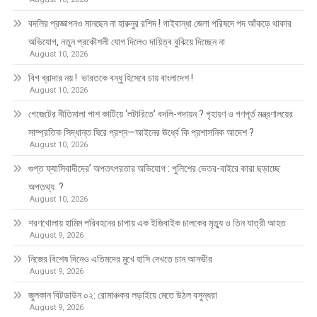
বদলির প্রজ্ঞাপনও মানছেন না হারুনুর রশিদ ! গাইবান্ধা জেলা পরিষদে পদ আঁকড়ে থাকার
অভিযোগ, নতুন প্রকৌশলী যোগ দিলেও দায়িত্ব বুঝিয়ে দিচ্ছেন না
August 10, 2026
বিগ ব্রাদার নয় ! ভারতকে বন্ধু হিসেবে চায় বাংলাদেশ !
August 10, 2026
গেজেটের নীতিমালা পাশ কাটিয়ে ‘লটারিতে’ বদলি-পদায়ন ? গৃহায়ণ ও গণপূর্ত মন্ত্রণালয়ের
সাম্প্রতিক সিদ্ধান্ত ঘিরে প্রশ্ন—আইনের ঊর্ধ্বে কি প্রশাসনিক আদেশ ?
August 10, 2026
গুপ্ত ফ্যাসিবাদীদের’ অপতৎপরতার অভিযোগ : পুলিশের ভেতর-বাইরে কারা ছড়াচ্ছে
অপতথ্য ?
August 10, 2026
শরণখোলায় হামিম পরিবহনের চাপায় এক ইজিবাইক চালকের মৃত্যু ও তিন যাত্রী আহত
August 9, 2026
নিজের বিশেষ দিনেও এতিমদের মুখে হাসি দেখতে চান আনভীর
August 9, 2026
জুলকান বিটডাউন ০২: রোমাঞ্চকর লড়াইয়ে মেতে উঠল বসুন্ধরা
August 9, 2026