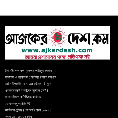
উপদেষ্টা সম্পাদক : খন্দকার আমিনুর রহমান
সম্পাদক ও প্রকাশক : আমিনুর রহমান বাদশাহ
আইন উপদেষ্টা : এস. এম. দৌলত -ই-খুদা
এ্যাডভোকেট বাংলাদেশ সুপ্রিম কোর্ট।
সম্পাদকীয় ও বাণিজ্যিক কার্যালয়
২৬ বঙ্গবন্ধু অ্যাভিনিউ
ব্যাভিলন সেন্টার (৩য় তলা),ঢাকা ১০০০।
ফোনঃ ০১৭১৫৮৮০২৭৭