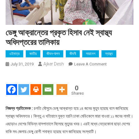
ডেঙ্গু আক্রান্তের প্রকৃত হিসাব নেই স্বাস্থ্য
অধিদপ্তরের তালিকায়
এইমাত্র
জাতীয়
জীবন-যাপন
জীবনী
সারাদেশ
স্বাস্থ্য
Ajker Desh
On
July 31, 2019
Leave A Comment
ডেঙ্গু
আক্রান্তের
প্রকৃত
0
হিসাব
Shares
নেই
স্বাস্থ্য
নিজস্ব প্রতিবেদক :
চলতি মৌসুমে ডেঙ্গু আক্রান্ত হয়ে ১৪ জনের মৃত্যু হয়েছে বলে জানিয়েছে
অধিদপ্তরের
স্বাস্থ্য অধিদফতর। কিন্তু এ খতিয়ানে যুক্ত হয়নি ঢাকা মেডিকেলে মারা যাওয়া ১১ জনের নামই।
তালিকায়
এছাড়াও দেশের বিভিন্ন হাসপাতালে মিলেছে মৃত্যুর খবর। এরই মধ্যে নেত্রকোনা ছাড়া দেশের
বাকি সব জেলায় ডেঙ্গু রোগী শনাক্ত হয়েছে বলে জানিয়েছে সংস্থাটি।