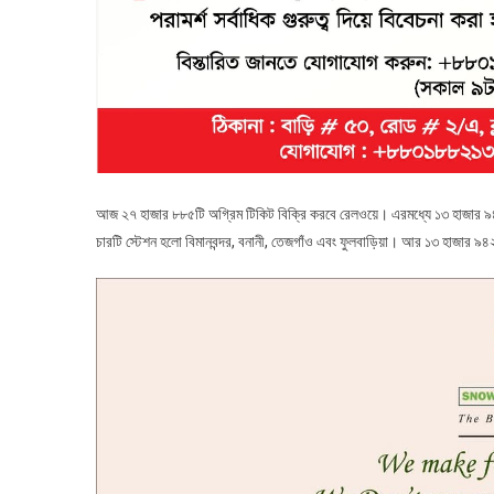
আজ ২৭ হাজার ৮৮৫টি অগ্রিম টিকিট বিক্রি করবে রেলওয়ে। এরমধ্যে ১৩ হাজার ৯৪৩টি
চারটি স্টেশন হলো বিমানবন্দর, বনানী, তেজগাঁও এবং ফুলবাড়িয়া। আর ১৩ হাজার ৯৪