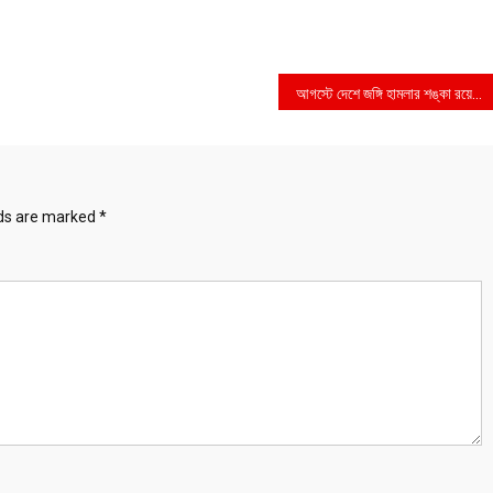
আগস্টে দেশে জঙ্গি হামলার শঙ্কা রয়েছে: কাদের
lds are marked
*