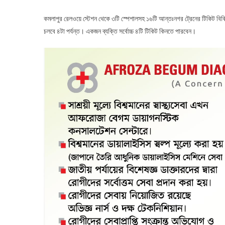
কমলাপুর রেলওয়ে স্টেশন থেকে ৩টি স্পেশালসহ ১৬টি আন্তঃনগর ট্রেনের টিকিট বিক্রি
চলবে ৪টা পর্যন্ত। একজন ব্যক্তি সর্বোচ্চ ৪টি টিকিট কিনতে পারবেন।