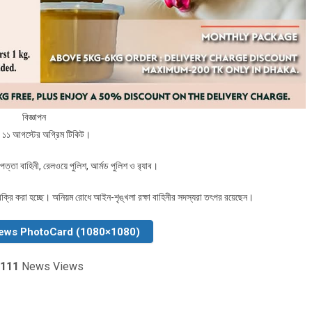
বিজ্ঞাপন
ে ১১ আগস্টের অগ্রিম টিকিট।
্তা বাহিনী, রেলওয়ে পুলিশ, আর্মড পুলিশ ও র‌্যাব।
 বিক্রি করা হচ্ছে। অনিয়ম রোধে আইন-শৃঙ্খলা রক্ষা বাহিনীর সদস্যরা তৎপর রয়েছেন।
ews PhotoCard (1080×1080)
111
News Views