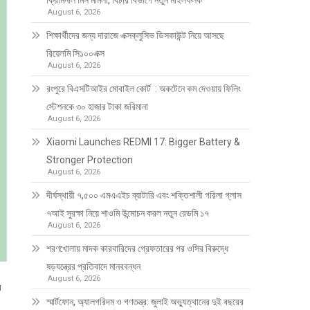
ক্রিমিনাল মিস মামলা, বিচার বিভাগে নতুন মাইলফলক
August 6, 2026
শিক্ষার্থীদের জন্য দারাজে এক্সক্লুসিভ ডিসকাউন্ট নিয়ে আসছে
রিয়েলমি সি১০০এক্স
August 6, 2026
রংপুরে বিএসটিআইর মোবাইল কোর্ট : অকটেনে কম দেওয়ায় ফিলিং
স্টেশনকে ৩০ হাজার টাকা জরিমানা
August 6, 2026
Xiaomi Launches REDMI 17: Bigger Battery &
Stronger Protection
August 6, 2026
দীর্ঘস্থায়ী ৭,৫০০ এমএএইচ ব্যাটারি এবং শক্তিশালী গরিলা গ্লাস
৭আই সুরক্ষা নিয়ে শাওমি উন্মোচন করল নতুন রেডমি ১৭
August 6, 2026
শরণখোলায় মাদক কারবারিদের গ্রেফতারের পর ওসির বিরুদ্ধে
ষড়যন্ত্রের প্রতিবাদে মানববন্ধন
August 6, 2026
র
স্মার্টফোন, অ্যালগরিদম ও গণতন্ত্র: জুলাই অভ্যুত্থানের দুই বছরের