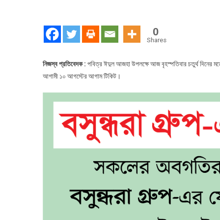
চতুর্থ
দিনেও
উপচেপ
0
ভিড়
Shares
নিজস্ব প্রতিবেদক :
পবিত্র ঈদুল আজহা উপলক্ষে আজ বৃহস্পতিবার চতুর্থ দিনের মত
আগামী ১০ আগস্টের আগাম টিকিট।