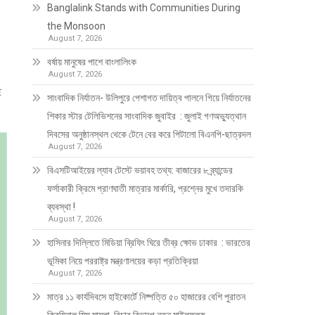
Banglalink Stands with Communities During
the Monsoon
August 7, 2026
বর্ষায় মানুষের পাশে বাংলালিংক
August 7, 2026
ে
সাংবাদিক নির্যাতন- উলিপুরে পেশাগত দায়িত্ব পালনে গিয়ে নির্যাতনের
শিকার স্টার টেলিভিশনের সাংবাদিক জুবাইর : জুলাই গণঅভ্যুত্থান
দিবসের অনুষ্ঠানস্থল থেকে টেনে বের করে পিটালো বিএনপি-ছাত্রদল
August 7, 2026
বিএসটিআইয়ের ল্যাব টেস্টে ভয়াবহ তথ্য: বাজারের ৮ ব্র্যান্ডের
ফর্সাকারী ক্রিমে প্রাণঘাতী মাত্রার মার্কারি, প্রশ্নের মুখে তদারকি
ব্যবস্থা !
August 7, 2026
হাসিনার দিল্লিতে মিডিয়া ব্রিফিং ঘিরে তীব্র ক্ষোভ ঢাকার : ভারতের
ভূমিকা নিয়ে পররাষ্ট্র মন্ত্রণালয়ের কড়া প্রতিক্রিয়া
August 7, 2026
মাত্র ১১ কার্যদিবসে হাইকোর্টে নিষ্পত্তি ৫০ হাজারের বেশি পুরাতন