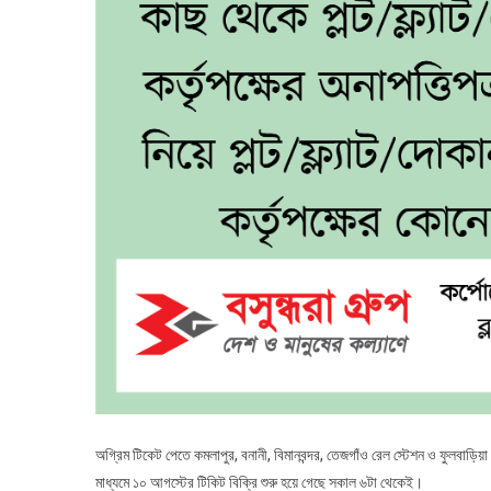
অগ্রিম টিকেট পেতে কমলাপুর, বনানী, বিমানবন্দর, তেজগাঁও রেল স্টেশন ও ফুলবাড়
মাধ্যমে ১০ আগস্টের টিকিট বিক্রি শুরু হয়ে গেছে সকাল ৬টা থেকেই।