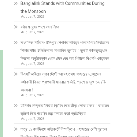
Banglalink Stands with Communities During
the Monsoon
August 7, 2026
বর্ষায় মানুষের পাশে বাংলালিংক
August 7, 2026
সাংবাদিক নির্যাতন- উলিপুরে পেশাগত দায়িত্ব পালনে গিয়ে নির্যাতনের
শিকার স্টার টেলিভিশনের সাংবাদিক জুবাইর : জুলাই গণঅভ্যুত্থান
দিবসের অনুষ্ঠানস্থল থেকে টেনে বের করে পিটালো বিএনপি-ছাত্রদল
August 7, 2026
বিএসটিআইয়ের ল্যাব টেস্টে ভয়াবহ তথ্য: বাজারের ৮ ব্র্যান্ডের
ফর্সাকারী ক্রিমে প্রাণঘাতী মাত্রার মার্কারি, প্রশ্নের মুখে তদারকি
ব্যবস্থা !
August 7, 2026
হাসিনার দিল্লিতে মিডিয়া ব্রিফিং ঘিরে তীব্র ক্ষোভ ঢাকার : ভারতের
ভূমিকা নিয়ে পররাষ্ট্র মন্ত্রণালয়ের কড়া প্রতিক্রিয়া
August 7, 2026
মাত্র ১১ কার্যদিবসে হাইকোর্টে নিষ্পত্তি ৫০ হাজারের বেশি পুরাতন