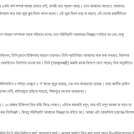
গে একটা কর্ম সম্পর্ক আমরা রাখতে চাই, রাখছি তার প্রমাণ আছে। তবে আমাদের আবেগে, আমাদের
 উপহাস করে যারা ভুয়া জন্ম দিবস পালন করেন। এই ভুয়া দিবস বন্ধ না করলে, এই দেশের রাজনীতিতে
গ সাধারণ সম্পাদক সড়ক পরিবহন বলেন, তবে পরিস্থিতি সরকারের নিয়ন্ত্রণে বাইরে নয় এবং ডেঙ্গু
) উদ্বিগ্ন, তিনি লন্ডনে চিকিৎসায় আছেন তারপরও তিনি প্রতিনিয়ত আমাদের সঙ্গে কথা বলছেন, নির্দেশনা
খন মোবাইলেও নির্দেশনা দেওয়া যায়। তিনি (স্বাস্থ্যমন্ত্রী) জরুরি কাজে বিদেশে যেতে পারেন, বিনা অনুমতিতে
ফিলিপাইনে এ পর্যন্ত ডেঙ্গুতে ৮ শ’ জনের মৃত্যু হয়েছে, এক লাখ আক্রান্ত হয়েছে। তারা জাতীয় দুর্যোগ
ক বেশি, থাইল্যান্ডে ছড়িয়ে পড়েছে, সিঙ্গাপুরে অনেকে আক্রান্ত।
ছে। ১৩ হাজার চিকিৎসা নিয়ে বাড়ি ফিরে গেছেন। এটাকে মহামারি বলুন, আর যাই বলুন আমরা যা সত্য তা
রা ডিফিকাল্ট। কিন্তু পরিস্থিতি আমাদের নিয়ন্ত্রণের বাইরে নয়। আমরা এটা মোকাবিলা চ্যালেঞ্জ হিসেব
পির টপ টু বটম নির্বাচনে ব্যর্থ, আন্দোলনে ব্যর্থ। অন্যের ব্যর্থতা নিয়ে কথা বলার আগে বিএনপিরনেতাদের 