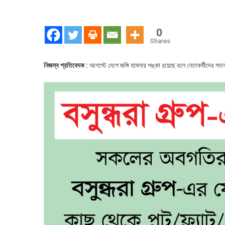
আগস্
দেশে
জঙ্গি
0
হামল
Shares
শঙ্কা
রয়েছ
নিজস্ব প্রতিবেদক :
আগস্টে দেশে জঙ্গি হামলার শঙ্কা রয়েছে বলে নেতাকর্মীদের স
কাদের