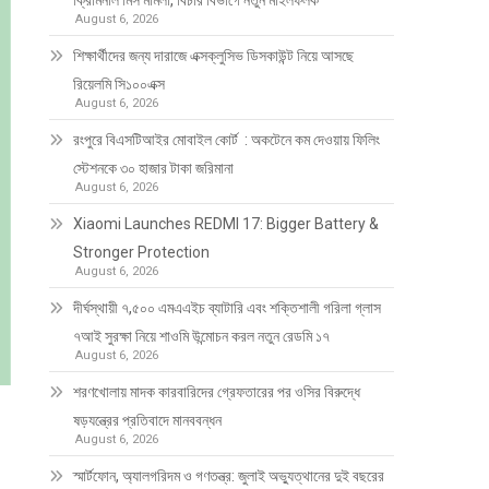
ক্রিমিনাল মিস মামলা, বিচার বিভাগে নতুন মাইলফলক
August 6, 2026
শিক্ষার্থীদের জন্য দারাজে এক্সক্লুসিভ ডিসকাউন্ট নিয়ে আসছে
রিয়েলমি সি১০০এক্স
August 6, 2026
রংপুরে বিএসটিআইর মোবাইল কোর্ট : অকটেনে কম দেওয়ায় ফিলিং
স্টেশনকে ৩০ হাজার টাকা জরিমানা
August 6, 2026
Xiaomi Launches REDMI 17: Bigger Battery &
Stronger Protection
August 6, 2026
দীর্ঘস্থায়ী ৭,৫০০ এমএএইচ ব্যাটারি এবং শক্তিশালী গরিলা গ্লাস
৭আই সুরক্ষা নিয়ে শাওমি উন্মোচন করল নতুন রেডমি ১৭
August 6, 2026
শরণখোলায় মাদক কারবারিদের গ্রেফতারের পর ওসির বিরুদ্ধে
ষড়যন্ত্রের প্রতিবাদে মানববন্ধন
August 6, 2026
স্মার্টফোন, অ্যালগরিদম ও গণতন্ত্র: জুলাই অভ্যুত্থানের দুই বছরের