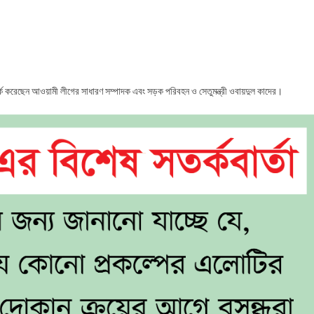
টে
ার
ে:
তর্ক করেছেন আওয়ামী লীগের সাধারণ সম্পাদক এবং সড়ক পরিবহন ও সেতুমন্ত্রী ওবায়দুল কাদের।