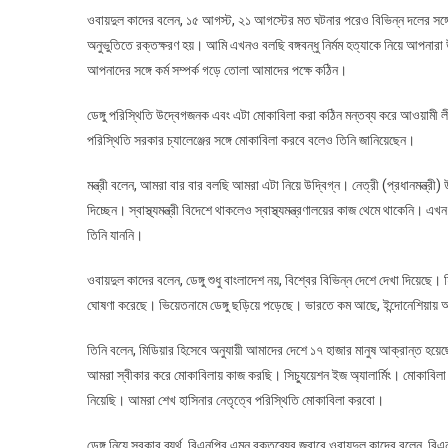
ওবায়দুল কাদের বলেন, ১৫ আগস্ট, ২১ আগস্টের মত ঘটনার পরেও বিভিন্ন দলের সঙ্
অনুভুতিতে রক্তক্ষরণ হয়। আমি এখনও বলছি বঙ্গবন্ধু নির্মম হত্যাকে নিয়ে আপনারা
আপনাদের সঙ্গে কর্ম সম্পর্ক গড়ে তোলা আমাদের পক্ষে কঠিন।
ডেঙ্গু পরিস্থিতি উদ্বেগজনক এবং এটা মোকাবিলা করা কঠিন মন্তব্য করে আওয়ামী লী
পরিস্থিতি সরকার চ্যালেঞ্জের সঙ্গে মোকাবিলা করবে বলেও তিনি জানিয়েছেন।
মন্ত্রী বলেন, আমরা বার বার বলছি আমরা এটা নিয়ে উদ্বিগ্ন। নেত্রী (প্রধানমন্ত্রী
দিচ্ছেন। স্বাস্থ্যমন্ত্রী বিদেশে থাকলেও স্বাস্থ্যমন্ত্রণালয়ের কাজ থেমে থাকেনি। এ
তিনি যাননি।
ওবায়দুল কাদের বলেন, ডেঙ্গু শুধু বাংলাদেশ নয়, বিশ্বের বিভিন্ন দেশে দেখা দিয়েছে। 
ঘোষণা করেছে। ভিয়েতনামে ডেঙ্গু ছড়িয়ে পড়েছে। ভারতে কম আছে, ইন্দোনেশিয়ায় অনে
তিনি বলেন, মিডিয়ার হিসেবে অনুযায়ী আমাদের দেশে ১৭ হাজার মানুষ আক্রান্ত হয়ে
আমরা স্বীকার করে মোকাবিলায় কাজ করছি। সিচ্যুয়েশন ইজ অ্যালার্মিং। মোকাবিলা ক
নিয়েছি। আমরা শেখ হাসিনার নেতৃত্বে পরিস্থিতি মোকাবিলা করবো।
ডেঙ্গু নিয়ে সরকার ব্যর্থ, বিএনপির এমন বক্তব্যের জবাবে ওবায়দুল কাদের বলেন, বিএন