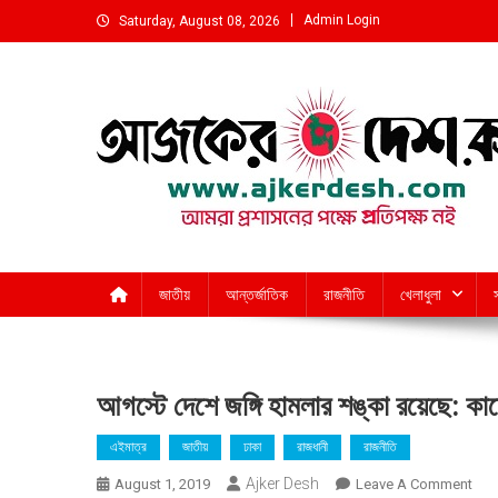
Skip
Admin Login
Saturday, August 08, 2026
to
content
আমরা প্রশাসনের পক্ষে প্রতিপক্ষ নই
জাতীয়
আন্তর্জাতিক
রাজনীতি
খেলাধুলা
আগস্টে দেশে জঙ্গি হামলার শঙ্কা রয়েছে: কা
এইমাত্র
জাতীয়
ঢাকা
রাজধানী
রাজনীতি
Ajker Desh
On
August 1, 2019
Leave A Comment