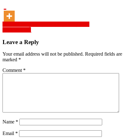
Post
শেখ কামাল সাংস্কৃতি ও ক্রীড়াঙ্গণে উজ্বল নক্ষত্র ছিলেন
বেড়েই চলছে ডেঙ্গু
navigation
Leave a Reply
Your email address will not be published.
Required fields are
marked
*
Comment
*
Name
*
Email
*