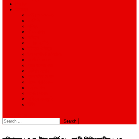
শিক্ষাঙ্গন
অন্যান্য
আইন ও আদালত
অর্থনীতি
বানিজ্য
জীবন-যাপন
সাহিত্য
অনিয়ম-দুর্নীতি
ইতিহাস ঐতিহ্য
উপ-সম্পাদকীয়/মতামত
কর্পোরেট সংবাদ
গ্রাম বাংলার খবর
দুর্ঘটনার সংবাদ
প্রশাসনিক সংবাদ
বিশেষ প্রতিবেদন
মানবিক খবর
সংগঠন সংবাদ
সাহিত্য-সংস্কৃতি
বিবিধ
site mode button
Search
for: