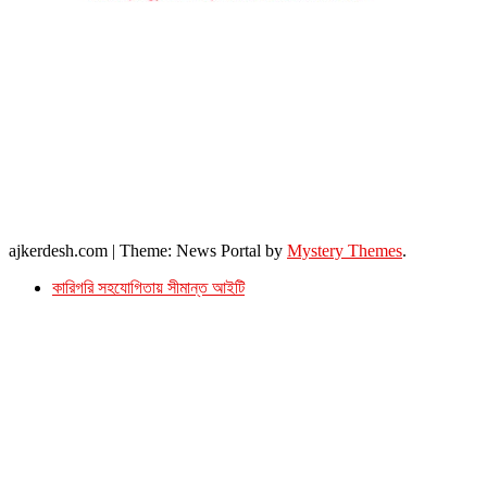
উপদেষ্টা সম্পাদক : খন্দকার আমিনুর রহমান
সম্পাদক ও প্রকাশক : আমিনুর রহমান বাদশাহ
আইন উপদেষ্টা : এস. এম. দৌলত -ই-খুদা
এ্যাডভোকেট বাংলাদেশ সুপ্রিম কোর্ট।
সম্পাদকীয় ও বাণিজ্যিক কার্যালয়
২৬ বঙ্গবন্ধু অ্যাভিনিউ
ব্যাভিলন সেন্টার (৩য় তলা),ঢাকা ১০০০।
ফোনঃ ০১৭১৫৮৮০২৭৭
সম্পাদক ইমেইল : arbadshah12@gmail.com
arbadshah1975@gmail.com
ইমেইল : ajkerdeshnews@gmail.com
© সর্বস্বত্ব সংরক্ষিত। এই ওয়েবসাইটের কোন লেখা, ছবি, ভিডিও অনুমতি ছাড়া ব্যবহার বেআইনি ।
ajkerdesh.com
|
Theme: News Portal by
Mystery Themes
.
কারিগরি সহযোগিতায় সীমান্ত আইটি