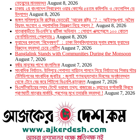
নেতৃবৃন্দের মানববন্ধন
August 8, 2026
ঢাকায় ২য় বাংলাদেশ লিবারেশন ওয়ার কোর্সের ৫৪তম কমিশনিং ও ফেলোশিপ ডে
উদ্‌যাপন
August 8, 2026
জঙ্গল সলিমপুরে কি রাষ্ট্রের ভেতরেই ‘আরেক রাষ্ট্র ’? : আইনশৃঙ্খলা, অবৈধ
বিদ্যুৎ সংযোগ ও প্রশাসনিক নিয়ন্ত্রণ নিয়ে প্রশ্ন ?
August 8, 2026
যাত্রাবাড়ীতে ডিএনসি’র ঝটিকা অভিযান : সোহাগ এক্সপ্রেসে ১০০ বোতল
ফেনসিডিলসহ গ্রেপ্তার ১
August 8, 2026
ফুয়াদের বক্তব্য ‘বিদ্বেষপূর্ণ’ : ঢাকা বিশ্ববিদ্যালয়ের সুনাম রক্ষায় ফুয়াদের
বিরুদ্ধে ব্যবস্থা চেয়ে নোটিশ
August 7, 2026
Banglalink Stands with Communities During the Monsoon
August 7, 2026
বর্ষায় মানুষের পাশে বাংলালিংক
August 7, 2026
সাংবাদিক নির্যাতন- উলিপুরে পেশাগত দায়িত্ব পালনে গিয়ে নির্যাতনের শিকার স্টার
টেলিভিশনের সাংবাদিক জুবাইর : জুলাই গণঅভ্যুত্থান দিবসের অনুষ্ঠানস্থল
থেকে টেনে বের করে পিটালো বিএনপি-ছাত্রদল
August 7, 2026
বিএসটিআইয়ের ল্যাব টেস্টে ভয়াবহ তথ্য: বাজারের ৮ ব্র্যান্ডের ফর্সাকারী ক্রিমে
প্রাণঘাতী মাত্রার মার্কারি, প্রশ্নের মুখে তদারকি ব্যবস্থা !
August 7, 2026