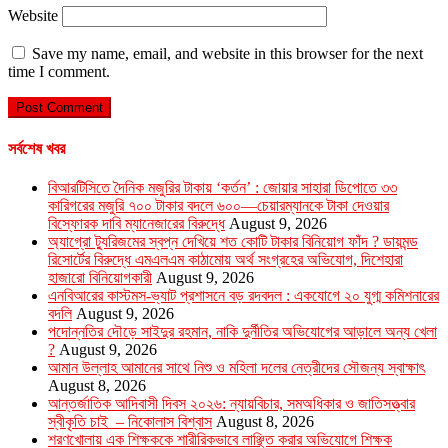
Website
Save my name, email, and website in this browser for the next
time I comment.
সর্বশেষ খবর
বিআরটিসিতে দৈনিক মজুরির টাকায় ‘কর্তন’ : জোয়ার সাহারা ডিপোতে ৩৩
কারিগরের মজুরি ৭০০ টাকার বদলে ৬০০—চেয়ারম্যানকে টাকা দেওয়ার
বিস্ফোরক দাবি ম্যানেজারের বিরুদ্ধে
August 9, 2026
অ্যাগ্রো ট্যুরিজমের স্বপ্ন দেখিয়ে শত কোটি টাকার বিনিয়োগ ফাঁদ ? ডায়মন্ড
রিসোর্টের বিরুদ্ধে এমএলএম কাঠামোয় অর্থ সংগ্রহের অভিযোগ, দিশেহারা
হাজারো বিনিয়োগকারী
August 9, 2026
এনবিআরের কাস্টমস-ভ্যাট প্রশাসনে বড় রদবদল : একযোগে ২০ যুগ্ম কমিশনারের
বদলি
August 9, 2026
পদোন্নতির দৌড়ে সাইদুর রহমান, নাকি দুর্নীতির অভিযোগের আড়ালে অন্য খেলা
?
August 9, 2026
আমান উল্লাহ আমানের সাথে নিশু ও মহিলা দলের নেত্রীদের সৌজন্য স্বাক্ষাৎ
August 8, 2026
আন্তর্জাতিক আদিবাসী দিবস ২০২৬: ন্যায়বিচার, সমঅধিকার ও জাতিসত্ত্বার
স্বীকৃতি চাই – নিকোলাস বিশ্বাস
August 8, 2026
শরণখোলায় এক শিক্ষককে শারীরিকভাবে লাঞ্ছিত করার অভিযোগে শিক্ষক