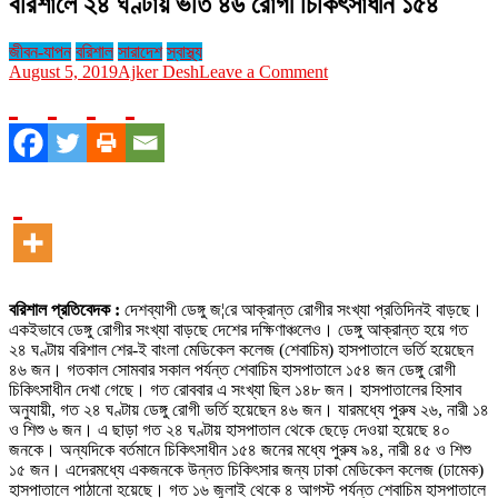
বরিশালে ২৪ ঘণ্টায় ভর্তি ৪৬ রোগী চিকিৎসাধীন ১৫৪
জীবন-যাপন
বরিশাল
সারাদেশ
স্বাস্থ্য
on
August 5, 2019
Ajker Desh
Leave a Comment
বরিশালে
২৪
ঘণ্টায়
ভর্তি
৪৬
রোগী
চিকিৎসাধীন
১৫৪
বরিশাল প্রতিবেদক :
দেশব্যাপী ডেঙ্গু জ¦রে আক্রান্ত রোগীর সংখ্যা প্রতিদিনই বাড়ছে।
একইভাবে ডেঙ্গু রোগীর সংখ্যা বাড়ছে দেশের দক্ষিণাঞ্চলেও। ডেঙ্গু আক্রান্ত হয়ে গত
২৪ ঘণ্টায় বরিশাল শের-ই বাংলা মেডিকেল কলেজ (শেবাচিম) হাসপাতালে ভর্তি হয়েছেন
৪৬ জন। গতকাল সোমবার সকাল পর্যন্ত শেবাচিম হাসপাতালে ১৫৪ জন ডেঙ্গু রোগী
চিকিৎসাধীন দেখা গেছে। গত রোববার এ সংখ্যা ছিল ১৪৮ জন। হাসপাতালের হিসাব
অনুযায়ী, গত ২৪ ঘণ্টায় ডেঙ্গু রোগী ভর্তি হয়েছেন ৪৬ জন। যারমধ্যে পুরুষ ২৬, নারী ১৪
ও শিশু ৬ জন। এ ছাড়া গত ২৪ ঘণ্টায় হাসপাতাল থেকে ছেড়ে দেওয়া হয়েছে ৪০
জনকে। অন্যদিকে বর্তমানে চিকিৎসাধীন ১৫৪ জনের মধ্যে পুরুষ ৯৪, নারী ৪৫ ও শিশু
১৫ জন। এদেরমধ্যে একজনকে উন্নত চিকিৎসার জন্য ঢাকা মেডিকেল কলেজ (ঢামেক)
হাসপাতালে পাঠানো হয়েছে। গত ১৬ জুলাই থেকে ৪ আগস্ট পর্যন্ত শেবাচিম হাসপাতালে