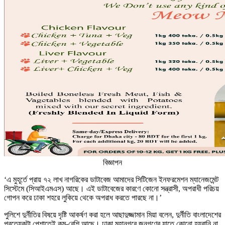
বিজ্ঞাপন
‘এ মুহূর্তে প্রায় ৭২ লাখ নাগরিকের ডাটাবেজ আমাদের সিটিজেন ইনফরমেশন ম্যানেজমেন্ট
সিস্টেমে (সিআইএমএস) আছে। এই ডাটাবেজের কারণে কোনো সন্ত্রাসী, অপরাধী পরিচয়
গোপন করে ঢাকা শহরে লুকিয়ে থেকে অপরাধ করতে পারছে না।’
পুলিশে দুর্নীতির বিষয়ে দৃষ্টি আকর্ষণ করা হলে আছাদুজ্জামান মিয়া বলেন, দুর্নীতি বাংলাদেশের
প্রত্যেকটা পেশাতেই কম-বেশি আছে। ঢাকা মহানগরে জনগণের যাতে কোনো হয়রানি না