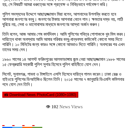
হয়, সে বিষয়টি আমরা গুরুত্বের সঙ্গে প্রত্যক্ষ ও নিবিড়ভাবে পর্যবেক্ষণ করি।
পুলিশ সদস্যদের উদ্দেশে আছাদুজ্জামান মিয়া বলেন, আপনাদের উপলব্ধি করতে হবে
আপনারা জনগণের বন্ধু। জনগণের টাকায় আপনারা বেতন পান। ক্ষমতার দম্ভ নয়, লাঠি
ঘুরিয়ে নয়, সেবা ও ভালোবাসার মাধ্যমে জনগণের আস্থা অর্জন করুন।
তিনি বলেন, আজ আমার শেষ কার্যদিবস। আমি পুলিশের পবিত্র পোশাককে খুব মিস করব।
দায়িত্বে থাকা অবস্থায় আমি আমার পরিবার বন্ধু-বান্ধবসহ কাউকেই কোনো সময় দিতে
পারিনি। ১০ মিনিটের জন্য কারও সঙ্গে কোনো আড্ডাও দিতে পারিনি। অবসরের পর এখন
তাদের সময় দেব।
১৯৬০ সালের ১৪ আগস্ট ফরিদপুরের আলফাডাঙ্গায় জন্ম নেয়া আছাদুজ্জামান ১৯৮৮ সালের
১৫ ফেব্রুয়ারি সহকারী পুলিশ সুপার হিসেবে পুলিশ বাহিনীতে যোগ দেন।
সিলেট, সুনামগঞ্জ, পাবনা ও টাঙ্গাইলে এসপি হিসেবে দায়িত্ব পালন করেন। ঢাকা রেঞ্জ ও
হাইওয়ে পুলিশের ডিআইজিও ছিলেন তিনি। ২০১৫ সালের ৭ জানুয়ারি ডিএমপি কমিশনার
পদে যোগ দেন তিনি।
📸 Download News PhotoCard (1080×1080)
👁️
102
News Views