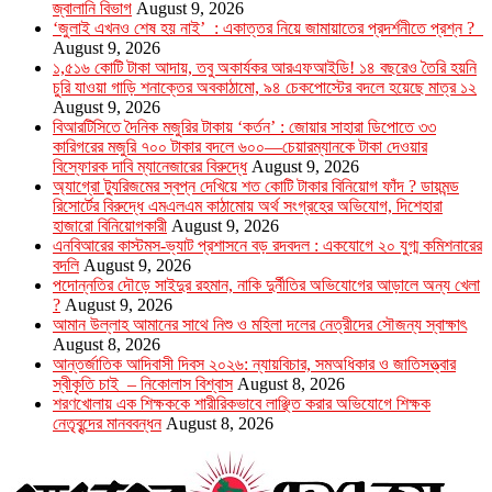
জ্বালানি বিভাগ
August 9, 2026
‘জুলাই এখনও শেষ হয় নাই’ : একাত্তর নিয়ে জামায়াতের প্রদর্শনীতে প্রশ্ন ?
August 9, 2026
১,৫১৬ কোটি টাকা আদায়, তবু অকার্যকর আরএফআইডি! ১৪ বছরেও তৈরি হয়নি
চুরি যাওয়া গাড়ি শনাক্তের অবকাঠামো, ৯৪ চেকপোস্টের বদলে হয়েছে মাত্র ১২
August 9, 2026
বিআরটিসিতে দৈনিক মজুরির টাকায় ‘কর্তন’ : জোয়ার সাহারা ডিপোতে ৩৩
কারিগরের মজুরি ৭০০ টাকার বদলে ৬০০—চেয়ারম্যানকে টাকা দেওয়ার
বিস্ফোরক দাবি ম্যানেজারের বিরুদ্ধে
August 9, 2026
অ্যাগ্রো ট্যুরিজমের স্বপ্ন দেখিয়ে শত কোটি টাকার বিনিয়োগ ফাঁদ ? ডায়মন্ড
রিসোর্টের বিরুদ্ধে এমএলএম কাঠামোয় অর্থ সংগ্রহের অভিযোগ, দিশেহারা
হাজারো বিনিয়োগকারী
August 9, 2026
এনবিআরের কাস্টমস-ভ্যাট প্রশাসনে বড় রদবদল : একযোগে ২০ যুগ্ম কমিশনারের
বদলি
August 9, 2026
পদোন্নতির দৌড়ে সাইদুর রহমান, নাকি দুর্নীতির অভিযোগের আড়ালে অন্য খেলা
?
August 9, 2026
আমান উল্লাহ আমানের সাথে নিশু ও মহিলা দলের নেত্রীদের সৌজন্য স্বাক্ষাৎ
August 8, 2026
আন্তর্জাতিক আদিবাসী দিবস ২০২৬: ন্যায়বিচার, সমঅধিকার ও জাতিসত্ত্বার
স্বীকৃতি চাই – নিকোলাস বিশ্বাস
August 8, 2026
শরণখোলায় এক শিক্ষককে শারীরিকভাবে লাঞ্ছিত করার অভিযোগে শিক্ষক
নেতৃবৃন্দের মানববন্ধন
August 8, 2026