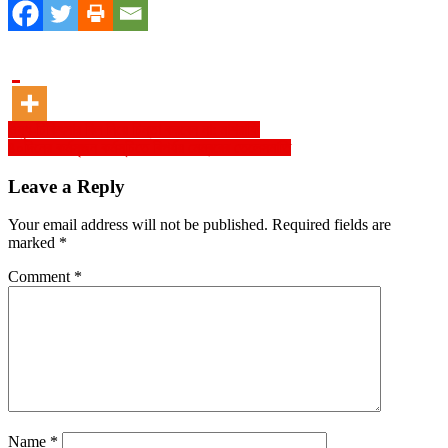
Post
ওষুধ-চিকিৎসার বিল নিয়ে চিন্তা করবেন না: মাশরাফি
৪০দিনের কর্মসৃজন কর্মসূচিতে বিপর্যয় মেম্বরের তেলেসমাতি
navigation
Leave a Reply
Your email address will not be published.
Required fields are
marked
*
Comment
*
Name
*