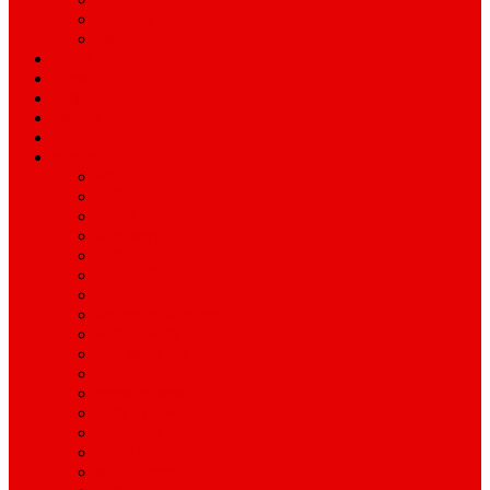
ময়মনসিংহ
রাজশাহী
অপরাধ
বিনোদন
স্বাস্থ্য
বিজ্ঞান ও প্রযুক্তি
শিক্ষাঙ্গন
অন্যান্য
আইন ও আদালত
অর্থনীতি
বানিজ্য
জীবন-যাপন
সাহিত্য
অনিয়ম-দুর্নীতি
ইতিহাস ঐতিহ্য
উপ-সম্পাদকীয়/মতামত
কর্পোরেট সংবাদ
গ্রাম বাংলার খবর
দুর্ঘটনার সংবাদ
প্রশাসনিক সংবাদ
বিশেষ প্রতিবেদন
মানবিক খবর
সংগঠন সংবাদ
সাহিত্য-সংস্কৃতি