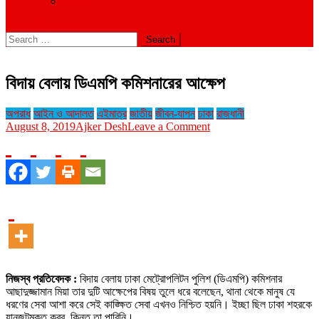
বিবিধ
site mode button
Search
for:
বিদায় বেলায় ডিএমপি কমিশনারের আক্ষেপ
অপরাধ
আইন ও আদালত
এইমাত্র
জাতীয়
জীবন-যাপন
ঢাকা
রাজধানী
on
August 8, 2019
Ajker Desh
Leave a Comment
বিদায়
বেলায়
ডিএমপি
কমিশনারের
আক্ষেপ
নিজস্ব প্রতিবেদক :
বিদায় বেলায় ঢাকা মেট্রোপলিটন পুলিশ (ডিএমপি) কমিশনার
আছাদুজ্জামান মিয়া তার দুটি আক্ষেপের বিষয় তুলে ধরে বলেছেন, থানা থেকে মানুষ যে
ধরণের সেবা আশা করে সেই কাঙ্ক্ষিত সেবা এখনও নিশ্চিত হয়নি। ইচ্ছা ছিল ঢাকা শহরকে
যানজটমুক্ত করব, কিন্তু তা পারিনি।