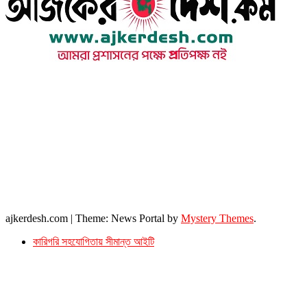
উপদেষ্টা সম্পাদক : খন্দকার আমিনুর রহমান
সম্পাদক ও প্রকাশক : আমিনুর রহমান বাদশাহ
আইন উপদেষ্টা : এস. এম. দৌলত -ই-খুদা
এ্যাডভোকেট বাংলাদেশ সুপ্রিম কোর্ট।
সম্পাদকীয় ও বাণিজ্যিক কার্যালয়
২৬ বঙ্গবন্ধু অ্যাভিনিউ
ব্যাভিলন সেন্টার (৩য় তলা),ঢাকা ১০০০।
ফোনঃ ০১৭১৫৮৮০২৭৭
সম্পাদক ইমেইল : arbadshah12@gmail.com
arbadshah1975@gmail.com
ইমেইল : ajkerdeshnews@gmail.com
© সর্বস্বত্ব সংরক্ষিত। এই ওয়েবসাইটের কোন লেখা, ছবি, ভিডিও অনুমতি ছাড়া ব্যবহার বেআইনি ।
ajkerdesh.com
|
Theme: News Portal by
Mystery Themes
.
কারিগরি সহযোগিতায় সীমান্ত আইটি