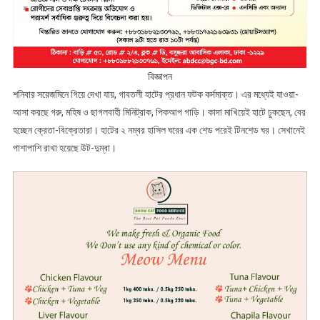
বিজ্ঞাপন
শনিবার সরেজমিনে গিয়ে দেখা যায়, গাবতলী হাটের প্রধান ফটক কর্দমাক্ত। এর মধ্যেই যাওয়া-
আসা করছে গরু, মহিষ ও ছাগলবাহী মিনিট্রাক, পিকআপ গাড়ি। কাদা মাখিয়েই হাটে ঢুকছেন, বের
হচ্ছেন ক্রেতা-বিক্রেতারা। হাটের ২ নম্বর হাসিল ঘরের এক শেড পরেই টিনশেড ঘর। সেখানেই
পাশাপাশি রাখা হয়েছে উট-দুম্বা।