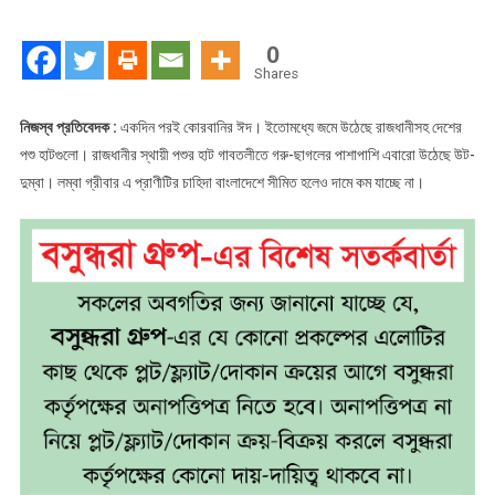
লাখে
উট,
0
দুম্বা
Shares
সাড়ে
তিন
নিজস্ব প্রতিবেদক :
একদিন পরই কোরবানির ঈদ। ইতোমধ্যে জমে উঠেছে রাজধানীসহ দেশের
পশু হাটগুলো। রাজধানীর স্থায়ী পশুর হাট গাবতলীতে গরু-ছাগলের পাশাপাশি এবারো উঠেছে উট-
দুম্বা। লম্বা গ্রীবার এ প্রাণীটির চাহিদা বাংলাদেশে সীমিত হলেও দামে কম যাচ্ছে না।