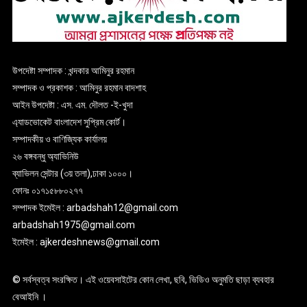
উপদেষ্টা সম্পাদক : খন্দকার আমিনুর রহমান
সম্পাদক ও প্রকাশক : আমিনুর রহমান বাদশাহ
আইন উপদেষ্টা : এস. এম. দৌলত -ই-খুদা
এ্যাডভোকেট বাংলাদেশ সুপ্রিম কোর্ট।
সম্পাদকীয় ও বাণিজ্যিক কার্যালয়
২৬ বঙ্গবন্ধু অ্যাভিনিউ
ব্যাভিলন সেন্টার (৩য় তলা),ঢাকা ১০০০।
ফোনঃ ০১৭১৫৮৮০২৭৭
সম্পাদক ইমেইল : arbadshah12@gmail.com
arbadshah1975@gmail.com
ইমেইল : ajkerdeshnews@gmail.com
© সর্বস্বত্ব সংরক্ষিত। এই ওয়েবসাইটের কোন লেখা, ছবি, ভিডিও অনুমতি ছাড়া ব্যবহার
বেআইনি ।