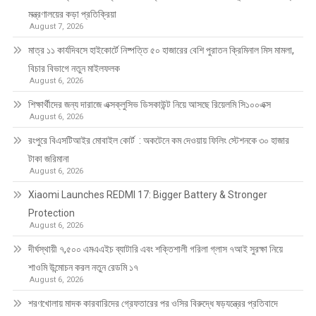
মন্ত্রণালয়ের কড়া প্রতিক্রিয়া
August 7, 2026
মাত্র ১১ কার্যদিবসে হাইকোর্টে নিষ্পত্তি ৫০ হাজারের বেশি পুরাতন ক্রিমিনাল মিস মামলা,
বিচার বিভাগে নতুন মাইলফলক
August 6, 2026
শিক্ষার্থীদের জন্য দারাজে এক্সক্লুসিভ ডিসকাউন্ট নিয়ে আসছে রিয়েলমি সি১০০এক্স
August 6, 2026
রংপুরে বিএসটিআইর মোবাইল কোর্ট : অকটেনে কম দেওয়ায় ফিলিং স্টেশনকে ৩০ হাজার
টাকা জরিমানা
August 6, 2026
Xiaomi Launches REDMI 17: Bigger Battery & Stronger
Protection
August 6, 2026
দীর্ঘস্থায়ী ৭,৫০০ এমএএইচ ব্যাটারি এবং শক্তিশালী গরিলা গ্লাস ৭আই সুরক্ষা নিয়ে
শাওমি উন্মোচন করল নতুন রেডমি ১৭
August 6, 2026
শরণখোলায় মাদক কারবারিদের গ্রেফতারের পর ওসির বিরুদ্ধে ষড়যন্ত্রের প্রতিবাদে