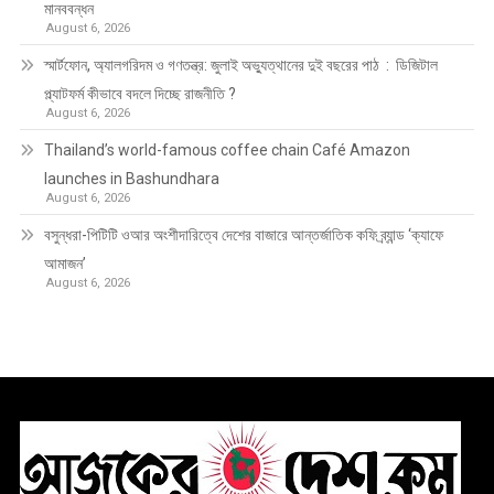
মানববন্ধন
August 6, 2026
স্মার্টফোন, অ্যালগরিদম ও গণতন্ত্র: জুলাই অভ্যুত্থানের দুই বছরের পাঠ : ডিজিটাল
প্ল্যাটফর্ম কীভাবে বদলে দিচ্ছে রাজনীতি ?
August 6, 2026
Thailand’s world-famous coffee chain Café Amazon
launches in Bashundhara
August 6, 2026
বসুন্ধরা-পিটিটি ওআর অংশীদারিত্বে দেশের বাজারে আন্তর্জাতিক কফি ব্র্যান্ড ‘ক্যাফে
আমাজন’
August 6, 2026