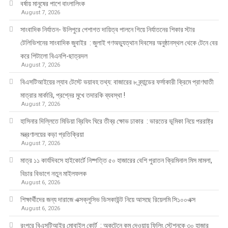
বর্ষায় মানুষের পাশে বাংলালিংক
August 7, 2026
সাংবাদিক নির্যাতন- উলিপুরে পেশাগত দায়িত্ব পালনে গিয়ে নির্যাতনের শিকার স্টার
টেলিভিশনের সাংবাদিক জুবাইর : জুলাই গণঅভ্যুত্থান দিবসের অনুষ্ঠানস্থল থেকে টেনে বের
করে পিটালো বিএনপি-ছাত্রদল
August 7, 2026
বিএসটিআইয়ের ল্যাব টেস্টে ভয়াবহ তথ্য: বাজারের ৮ ব্র্যান্ডের ফর্সাকারী ক্রিমে প্রাণঘাতী
মাত্রার মার্কারি, প্রশ্নের মুখে তদারকি ব্যবস্থা !
August 7, 2026
হাসিনার দিল্লিতে মিডিয়া ব্রিফিং ঘিরে তীব্র ক্ষোভ ঢাকার : ভারতের ভূমিকা নিয়ে পররাষ্ট্র
মন্ত্রণালয়ের কড়া প্রতিক্রিয়া
August 7, 2026
মাত্র ১১ কার্যদিবসে হাইকোর্টে নিষ্পত্তি ৫০ হাজারের বেশি পুরাতন ক্রিমিনাল মিস মামলা,
বিচার বিভাগে নতুন মাইলফলক
August 6, 2026
শিক্ষার্থীদের জন্য দারাজে এক্সক্লুসিভ ডিসকাউন্ট নিয়ে আসছে রিয়েলমি সি১০০এক্স
August 6, 2026
রংপুরে বিএসটিআইর মোবাইল কোর্ট : অকটেনে কম দেওয়ায় ফিলিং স্টেশনকে ৩০ হাজার