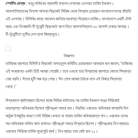
স্পোর্টস ডেস্ক :
বন্ধু সাকিবের পরামর্শই শুনলেন দেশসেরা ওপেনার তামিম ইকবাল।
আফগানিস্তানের বিপক্ষে আসন্ন ক্রিকেট সিরিজ থেকে বিশ্রাম চেয়েছেন বাংলাদেশ দলের বাঁহাতি
এই ওপেনার। বিসিবির কাছে আবেদন জানিয়ে দরখাস্ত দিয়েছেন তামিম। বাংলাদেশে একটি টেস্ট
ম্যাচ এবং তিনজাতি টি-টুয়েন্টি ক্রিকেটে অংশ নিতে আফগানিস্তান ৩০ আগস্ট ঢাকায় আসছে।
টি-টুয়েন্টিতে তৃতীয় দেশ হলো জিম্বাবুয়ে।
বিজ্ঞাপন
তামিমের ব্যাপারে বিসিবি’র ক্রিকেট অপারেশন্স কমিটির চেয়ারম্যান আকরাম খান জানান, ‘তামিমের
এই সংক্রান্ত একটা চিঠি আমরা পেয়েছি। তবে এখনো তার বিশ্রামের ব্যাপারে কোনো সিদ্ধান্ত
নেয়া হয়নি। ঈদের ছুটি শুরু হয়ে গেছে। ঈদ শেষে আমরা বৈঠকে বসে এই বিষয়ে সিদ্ধান্ত
নেবো।’
বিশ্বকাপে ব্যাটসম্যান হিসেবে বাজে সিরিজ কাটানোর পর তামিম ইকবাল পরের সিরিজেই
ভারপ্রাপ্ত অধিনায়ক হিসেবে শ্রীলঙ্কা সফরে যান। নিয়মিত ওয়ানডে অধিনায়ক মাশরাফি বিন
মর্তুজা ইনজুরির কারণে সেই সিরিজ খেলতে না পারায় তামিম অধিনায়কত্ব পান। ওয়ানডে দলের
সহ-অধিনায়ক সাকিব আল হাসানও শ্রীলঙ্কা সফরে বিশ্রামে ছিলেন। শ্রীলঙ্কায় তিন ম্যাচের
ওয়ানডে সিরিজে তামিম পুরোপুরি ব্যর্থ। তিন ম্যাচে তার মোট রান ২১।