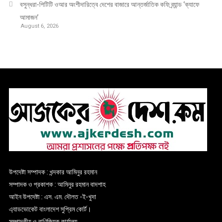
বসুন্ধরা-পিটিটি ওআর অংশীদারিত্বে দেশের বাজারে আন্তর্জাতিক কফি ব্র্যান্ড ‘ক্যাফে
আমাজন’
August 6, 2026
উপদেষ্টা সম্পাদক : খন্দকার আমিনুর রহমান
সম্পাদক ও প্রকাশক : আমিনুর রহমান বাদশাহ
আইন উপদেষ্টা : এস. এম. দৌলত -ই-খুদা
এ্যাডভোকেট বাংলাদেশ সুপ্রিম কোর্ট।
সম্পাদকীয় ও বাণিজ্যিক কার্যালয়