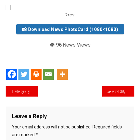
বিজ্ঞাপন
📸 Download News PhotoCard (1080×1080)
👁️
96
News Views
Post
কাল মুখোমুখি হচ্ছে ভারত-ওয়েস্ট ইন্ডিজ
১৫ লাখে উট, দুম্বা সাড়ে তিন
navigation
Leave a Reply
Your email address will not be published.
Required fields
are marked
*