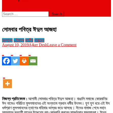
বিবিধ
site mode button
Search
for:
সোমবার পবিত্র ঈদুল আজহা
অন্যান্য
এইমাত্র
জাতীয়
সারাদেশ
on
August 10, 2019
Ajker Desh
Leave a Comment
সোমবার
পবিত্র
ঈদুল
আজহা
নিজস্ব প্রতিবেদক :
আগামী সোমবার পবিত্র ঈদুল আজহা। বাঙালি সমাজে কোরবানির
ঈদ নামেও পরিচিত মুসলমানদের এই অন্যতম প্রধান ধর্মীয় উৎসব। যুগ যুগ ধরে এই ঈদ
ধর্মপ্রাণ মুসলমানদের ত্যাগের মহিমায় ভাস্বর করে আসছে। ঈদের নামাজ শেষে মহান
আল্লাহর সন্তুষ্টি লাভের উদ্দেশ্যে পশু কোরবানি করবেন সামর্থ্যবান মুসলমানরা। ঈদুল