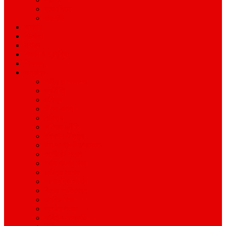
ময়মনসিংহ
রাজশাহী
অপরাধ
বিনোদন
স্বাস্থ্য
বিজ্ঞান ও প্রযুক্তি
শিক্ষাঙ্গন
অন্যান্য
আইন ও আদালত
অর্থনীতি
বানিজ্য
জীবন-যাপন
সাহিত্য
অনিয়ম-দুর্নীতি
ইতিহাস ঐতিহ্য
উপ-সম্পাদকীয়/মতামত
কর্পোরেট সংবাদ
গ্রাম বাংলার খবর
দুর্ঘটনার সংবাদ
প্রশাসনিক সংবাদ
বিশেষ প্রতিবেদন
মানবিক খবর
সংগঠন সংবাদ
সাহিত্য-সংস্কৃতি