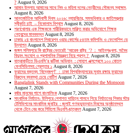
?
August 9, 2026
আমান উল্লাহ আমানের সাথে নিশু ও মহিলা দলের নেত্রীদের সৌজন্য স্বাক্ষাৎ
August 8, 2026
আন্তর্জাতিক আদিবাসী দিবস ২০২৬: ন্যায়বিচার, সমঅধিকার ও জাতিসত্ত্বার
স্বীকৃতি চাই – নিকোলাস বিশ্বাস
August 8, 2026
শরণখোলায় এক শিক্ষককে শারীরিকভাবে লাঞ্ছিত করার অভিযোগে শিক্ষক
নেতৃবৃন্দের মানববন্ধন
August 8, 2026
ঢাকায় ২য় বাংলাদেশ লিবারেশন ওয়ার কোর্সের ৫৪তম কমিশনিং ও ফেলোশিপ ডে
উদ্‌যাপন
August 8, 2026
জঙ্গল সলিমপুরে কি রাষ্ট্রের ভেতরেই ‘আরেক রাষ্ট্র ’? : আইনশৃঙ্খলা, অবৈধ
বিদ্যুৎ সংযোগ ও প্রশাসনিক নিয়ন্ত্রণ নিয়ে প্রশ্ন ?
August 8, 2026
যাত্রাবাড়ীতে ডিএনসি’র ঝটিকা অভিযান : সোহাগ এক্সপ্রেসে ১০০ বোতল
ফেনসিডিলসহ গ্রেপ্তার ১
August 8, 2026
ফুয়াদের বক্তব্য ‘বিদ্বেষপূর্ণ’ : ঢাকা বিশ্ববিদ্যালয়ের সুনাম রক্ষায় ফুয়াদের
বিরুদ্ধে ব্যবস্থা চেয়ে নোটিশ
August 7, 2026
Banglalink Stands with Communities During the Monsoon
August 7, 2026
বর্ষায় মানুষের পাশে বাংলালিংক
August 7, 2026
সাংবাদিক নির্যাতন- উলিপুরে পেশাগত দায়িত্ব পালনে গিয়ে নির্যাতনের শিকার স্টার
টেলিভিশনের সাংবাদিক জুবাইর : জুলাই গণঅভ্যুত্থান দিবসের অনুষ্ঠানস্থল
থেকে টেনে বের করে পিটালো বিএনপি-ছাত্রদল
August 7, 2026