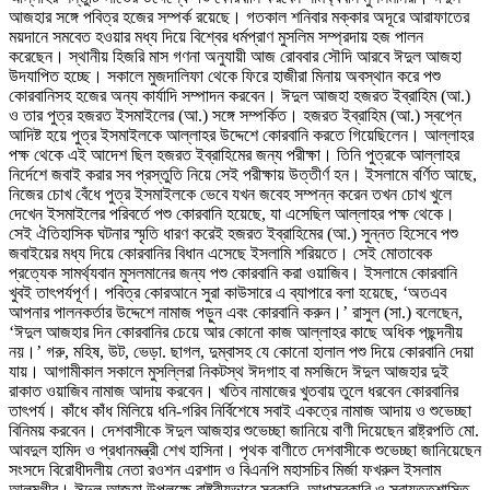
আজহার সঙ্গে পবিত্র হজের সম্পর্ক রয়েছে। গতকাল শনিবার মক্কার অদূরে আরাফাতের
ময়দানে সমবেত হওয়ার মধ্য দিয়ে বিশ্বের ধর্মপ্রাণ মুসলিম সম্প্রদায় হজ পালন
করেছেন। স্থানীয় হিজরি মাস গণনা অনুযায়ী আজ রোববার সৌদি আরবে ঈদুল আজহা
উদযাপিত হচ্ছে। সকালে মুজদালিফা থেকে ফিরে হাজীরা মিনায় অবস্থান করে পশু
কোরবানিসহ হজের অন্য কার্যাদি সম্পাদন করবেন। ঈদুল আজহা হজরত ইব্রাহিম (আ.)
ও তার পুত্র হজরত ইসমাইলের (আ.) সঙ্গে সম্পর্কিত। হজরত ইব্রাহিম (আ.) স্বপ্নে
আদিষ্ট হয়ে পুত্র ইসমাইলকে আল্লাহর উদ্দেশে কোরবানি করতে গিয়েছিলেন। আল্লাহর
পক্ষ থেকে এই আদেশ ছিল হজরত ইব্রাহিমের জন্য পরীক্ষা। তিনি পুত্রকে আল্লাহর
নির্দেশে জবাই করার সব প্রস্তুতি নিয়ে সেই পরীক্ষায় উত্তীর্ণ হন। ইসলামে বর্ণিত আছে,
নিজের চোখ বেঁধে পুত্র ইসমাইলকে ভেবে যখন জবেহ সম্পন্ন করেন তখন চোখ খুলে
দেখেন ইসমাইলের পরিবর্তে পশু কোরবানি হয়েছে, যা এসেছিল আল্লাহর পক্ষ থেকে।
সেই ঐতিহাসিক ঘটনার স্মৃতি ধারণ করেই হজরত ইব্রাহিমের (আ.) সুন্নত হিসেবে পশু
জবাইয়ের মধ্য দিয়ে কোরবানির বিধান এসেছে ইসলামি শরিয়তে। সেই মোতাবেক
প্রত্যেক সামর্থ্যবান মুসলমানের জন্য পশু কোরবানি করা ওয়াজিব। ইসলামে কোরবানি
খুবই তাৎপর্যপূর্ণ। পবিত্র কোরআনে সুরা কাউসারে এ ব্যাপারে বলা হয়েছে, ‘অতএব
আপনার পালনকর্তার উদ্দেশে নামাজ পড়ুন এবং কোরবানি করুন।’ রাসুল (সা.) বলেছেন,
‘ঈদুল আজহার দিন কোরবানির চেয়ে আর কোনো কাজ আল্লাহর কাছে অধিক পছন্দনীয়
নয়।’ গরু, মহিষ, উট, ভেড়া. ছাগল, দুম্বাসহ যে কোনো হালাল পশু দিয়ে কোরবানি দেয়া
যায়। আগামীকাল সকালে মুসল্লিরা নিকটস্থ ঈদগাহ বা মসজিদে ঈদুল আজহার দুই
রাকাত ওয়াজিব নামাজ আদায় করবেন। খতিব নামাজের খুতবায় তুলে ধরবেন কোরবানির
তাৎপর্য। কাঁধে কাঁধ মিলিয়ে ধনি-গরিব নির্বিশেষে সবাই একত্রে নামাজ আদায় ও শুভেচ্ছা
বিনিময় করবেন। দেশবাসীকে ঈদুল আজহার শুভেচ্ছা জানিয়ে বাণী দিয়েছেন রাষ্ট্রপতি মো.
আবদুল হামিদ ও প্রধানমন্ত্রী শেখ হাসিনা। পৃথক বাণীতে দেশবাসীকে শুভেচ্ছা জানিয়েছেন
সংসদে বিরোধীদলীয় নেতা রওশন এরশাদ ও বিএনপি মহাসচিব মির্জা ফখরুল ইসলাম
আলমগীর। ঈদুল আজহা উপলক্ষে রাষ্ট্রীয়ভাবে সরকারি, আধাসরকারি ও স্বায়ত্তশাসিত