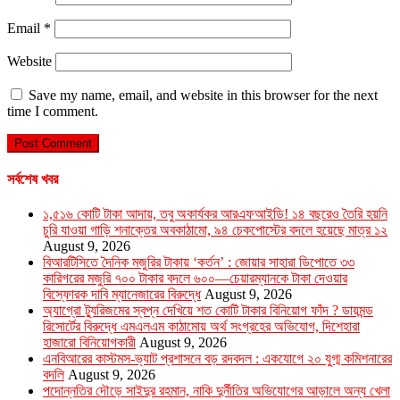
Email
*
Website
Save my name, email, and website in this browser for the next
time I comment.
সর্বশেষ খবর
১,৫১৬ কোটি টাকা আদায়, তবু অকার্যকর আরএফআইডি! ১৪ বছরেও তৈরি হয়নি
চুরি যাওয়া গাড়ি শনাক্তের অবকাঠামো, ৯৪ চেকপোস্টের বদলে হয়েছে মাত্র ১২
August 9, 2026
বিআরটিসিতে দৈনিক মজুরির টাকায় ‘কর্তন’ : জোয়ার সাহারা ডিপোতে ৩৩
কারিগরের মজুরি ৭০০ টাকার বদলে ৬০০—চেয়ারম্যানকে টাকা দেওয়ার
বিস্ফোরক দাবি ম্যানেজারের বিরুদ্ধে
August 9, 2026
অ্যাগ্রো ট্যুরিজমের স্বপ্ন দেখিয়ে শত কোটি টাকার বিনিয়োগ ফাঁদ ? ডায়মন্ড
রিসোর্টের বিরুদ্ধে এমএলএম কাঠামোয় অর্থ সংগ্রহের অভিযোগ, দিশেহারা
হাজারো বিনিয়োগকারী
August 9, 2026
এনবিআরের কাস্টমস-ভ্যাট প্রশাসনে বড় রদবদল : একযোগে ২০ যুগ্ম কমিশনারের
বদলি
August 9, 2026
পদোন্নতির দৌড়ে সাইদুর রহমান, নাকি দুর্নীতির অভিযোগের আড়ালে অন্য খেলা