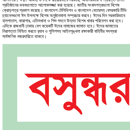
প্রতিষ্ঠানের ভবনগুলোতে আলোকসজ্জা করা হয়েছে। জাতীয় সংবাদপত্রগুলো বিশেষ
ক্রোড়পত্র প্রকাশ করেছে। বাংলাদেশ টেলিভিশন ও বাংলাদেশ বেতারসহ বেসরকারি টিভি
চ্যানেলগুলো ঈদ উপলক্ষে বিশেষ অনুষ্ঠানমালা সম্প্রচার করবে। ঈদের দিন সরকারিভাবে
হাসপাতাল, কারাগার, এতিমখানা ও শিশু সদনে উন্নত বিশেষ খাবার পরিবেশন করা হবে।
এদিকে রাজধানী ঢাকায় বেশ কয়েকটি ঈদের নামাজের জামাত হবে। ঈদের জামাতের
নিরাপত্তা নিশ্চিত করতে র‌্যাব ও পুলিশসহ আইনশৃঙ্খলা রক্ষাকারী বাহিনীর সদস্যরা
সার্বক্ষণিক নজরদারিতে থাকবে।