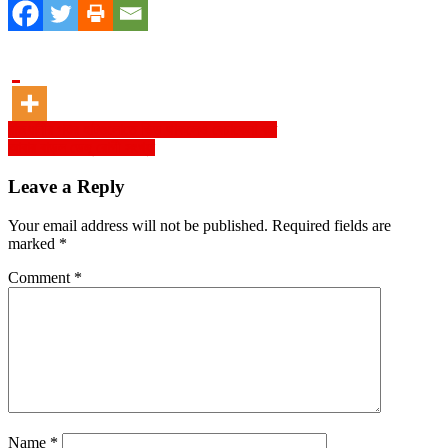
Post
রাজধানীর পশুর হাটগুলোতে ভিড় থাকলেও বেচাকেনা কম
আবার বাড়ল ডেঙ্গু রোগী সংখ্যা
navigation
Leave a Reply
Your email address will not be published.
Required fields are
marked
*
Comment
*
Name
*