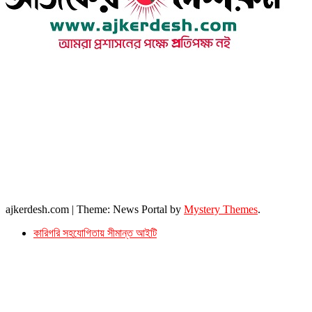
উপদেষ্টা সম্পাদক : খন্দকার আমিনুর রহমান
সম্পাদক ও প্রকাশক : আমিনুর রহমান বাদশাহ
আইন উপদেষ্টা : এস. এম. দৌলত -ই-খুদা
এ্যাডভোকেট বাংলাদেশ সুপ্রিম কোর্ট।
সম্পাদকীয় ও বাণিজ্যিক কার্যালয়
২৬ বঙ্গবন্ধু অ্যাভিনিউ
ব্যাভিলন সেন্টার (৩য় তলা),ঢাকা ১০০০।
ফোনঃ ০১৭১৫৮৮০২৭৭
সম্পাদক ইমেইল : arbadshah12@gmail.com
arbadshah1975@gmail.com
ইমেইল : ajkerdeshnews@gmail.com
© সর্বস্বত্ব সংরক্ষিত। এই ওয়েবসাইটের কোন লেখা, ছবি, ভিডিও অনুমতি ছাড়া ব্যবহার বেআইনি ।
ajkerdesh.com
|
Theme: News Portal by
Mystery Themes
.
কারিগরি সহযোগিতায় সীমান্ত আইটি