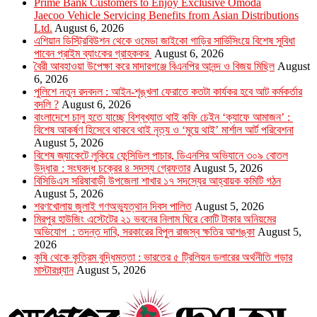
Prime Bank Customers to Enjoy Exclusive Omoda
Jaecoo Vehicle Servicing Benefits from Asian Distributions
Ltd.
August 6, 2026
এশিয়ান ডিস্ট্রিবিউশন থেকে ওমেডা জাইকো গাড়ির সার্ভিসিংয়ে বিশেষ সুবিধা
পাবেন প্রাইম ব্যাংকের গ্রাহককর
August 6, 2026
বৈরী আবহাওয়া উপেক্ষা করে মাদারগঞ্জে বিএনপির আনন্দ ও বিজয় মিছিল
August
6, 2026
পুলিশে নতুন রদবদল : আইন-শৃঙ্খলা ফেরাতে কতটা কার্যকর হবে আট কর্মকর্তার
বদলি ?
August 6, 2026
​​বাংলাদেশে চালু হতে যাচ্ছে বিশ্বখ্যাত থাই কফি চেইন ‘ক্যাফে আমাজন’ :
বিশেষ আকর্ষণ হিসেবে থাকবে থাই নৃত্য ও ‘মুয়ে থাই’ মার্শাল আর্ট পরিবেশনা
August 5, 2026
বিশেষ জ্যাকেটে লুকিয়ে ফেন্সিডিল পাচার, ডিএনসির অভিযানে ৩০৯ বোতল
উদ্ধার৷ : সংঘবদ্ধ চক্রের ৪ সদস্য গ্রেফতার
August 5, 2026
বিসিডিএস সরিষাবাড়ী উপজেলা শাখার ১৭ সদস্যের আহ্বায়ক কমিটি গঠন
August 5, 2026
শরণখোলায় জুলাই গণঅভ্যুত্থান দিবস পালিত
August 5, 2026
মিরপুর হাউজিং এস্টেটের ২১ ভবনের নিলাম ঘিরে কোটি টাকার অনিয়মের
অভিযোগ : তদন্ত দাবি, সরকারের বিপুল রাজস্ব ক্ষতির আশঙ্কা
August 5,
2026
কৃষি থেকে কৃত্রিম বুদ্ধিমত্তা : ভারতের ৫ ট্রিলিয়ন ডলারের অর্থনীতি গড়ার
মাস্টারপ্ল্যান
August 5, 2026