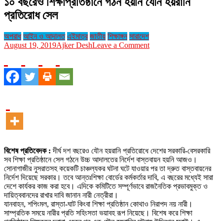
১০ বছরেও শিক্ষাপ্রতিষ্ঠানে গঠন হয়নি যৌন হয়রানি
প্রতিরোধ সেল
অপরাধ
আইন ও আদালত
এইমাত্র
জাতীয়
শিক্ষাঙ্গন
সারাদেশ
on
August 19, 2019
Ajker Desh
Leave a Comment
১০
বছরেও
শিক্ষাপ্রতিষ্ঠানে
গঠন
হয়নি
যৌন
হয়রানি
প্রতিরোধ
সেল
বিশেষ প্রতিবেদক :
দীর্ঘ দশ বছরেও যৌন হয়রানি প্রতিরোধে দেশের সরকারি-বেসরকারি
সব শিক্ষা প্রতিষ্ঠানে সেল গঠনে উচ্চ আদালতের নির্দেশ বাস্তবায়ন হয়নি আজও।
সোনাগাজীর নুসরাতসহ কয়েকটি চাঞ্চল্যকর ঘটনা ঘটে যাওয়ার পর তা দ্রুত বাস্তবায়নের
নির্দেশ দিয়েছে সরকার। তবে আন্তঃশিক্ষা বোর্ডের কর্মকর্তার দাবি, এ বছরের মধ্যেই সারা
দেশে কার্যকর কাজ করা হবে। এদিকে কমিটিতে সম্পূর্ণভাবে রাজনৈতিক প্রভাবমুক্ত ও
দায়িত্ববানদের রাখার দাবি জানান নারী নেত্রীরা।
যানবাহন, শপিংমল, রাস্তা-ঘাট কিংবা শিক্ষা প্রতিষ্ঠান কোথাও নিরাপদ নয় নারী।
সাম্প্রতিক সময়ে নারীর প্রতি সহিংসতা ভয়াবহ রূপ নিয়েছে। বিশেষ করে শিক্ষা