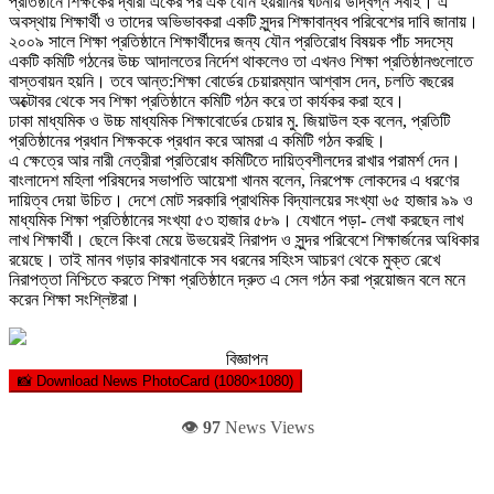
প্রতিষ্ঠানে শিক্ষকের দ্বারা একের পর এক যৌন হয়রানির ঘটনায় উদ্বিগ্ন সবাই। এ
অবস্থায় শিক্ষার্থী ও তাদের অভিভাবকরা একটি সুন্দর শিক্ষাবান্ধব পরিবেশের দাবি জানায়।
২০০৯ সালে শিক্ষা প্রতিষ্ঠানে শিক্ষার্থীদের জন্য যৌন প্রতিরোধ বিষয়ক পাঁচ সদস্যে
একটি কমিটি গঠনের উচ্চ আদালতের নির্দেশ থাকলেও তা এখনও শিক্ষা প্রতিষ্ঠানগুলোতে
বাস্তবায়ন হয়নি। তবে আন্ত:শিক্ষা বোর্ডের চেয়ারম্যান আশ্বাস দেন, চলতি বছরের
অক্টোবর থেকে সব শিক্ষা প্রতিষ্ঠানে কমিটি গঠন করে তা কার্যকর করা হবে।
ঢাকা মাধ্যমিক ও উচ্চ মাধ্যমিক শিক্ষাবোর্ডের চেয়ার মু. জিয়াউল হক বলেন, প্রতিটি
প্রতিষ্ঠানের প্রধান শিক্ষককে প্রধান করে আমরা এ কমিটি গঠন করছি।
এ ক্ষেত্রে আর নারী নেত্রীরা প্রতিরোধ কমিটিতে দায়িত্বশীলদের রাখার পরামর্শ দেন।
বাংলাদেশ মহিলা পরিষদের সভাপতি আয়েশা খানম বলেন, নিরপেক্ষ লোকদের এ ধরণের
দায়িত্ব দেয়া উচিত। দেশে মোট সরকারি প্রাথমিক বিদ্যালয়ের সংখ্যা ৬৫ হাজার ৯৯ ও
মাধ্যমিক শিক্ষা প্রতিষ্ঠানের সংখ্যা ৫৩ হাজার ৫৮৯। যেখানে পড়া- লেখা করছেন লাখ
লাখ শিক্ষার্থী। ছেলে কিংবা মেয়ে উভয়েরই নিরাপদ ও সুন্দর পরিবেশে শিক্ষার্জনের অধিকার
রয়েছে। তাই মানব গড়ার কারখানাকে সব ধরনের সহিংস আচরণ থেকে মুক্ত রেখে
নিরাপত্তা নিশ্চিতে করতে শিক্ষা প্রতিষ্ঠানে দ্রুত এ সেল গঠন করা প্রয়োজন বলে মনে
করেন শিক্ষা সংশ্লিষ্টরা।
বিজ্ঞাপন
📸 Download News PhotoCard (1080×1080)
👁️
97
News Views