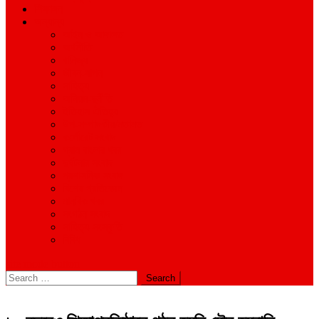
শিক্ষাঙ্গন
অন্যান্য
আইন ও আদালত
অর্থনীতি
বানিজ্য
জীবন-যাপন
সাহিত্য
অনিয়ম-দুর্নীতি
ইতিহাস ঐতিহ্য
উপ-সম্পাদকীয়/মতামত
কর্পোরেট সংবাদ
গ্রাম বাংলার খবর
দুর্ঘটনার সংবাদ
প্রশাসনিক সংবাদ
বিশেষ প্রতিবেদন
মানবিক খবর
সংগঠন সংবাদ
সাহিত্য-সংস্কৃতি
বিবিধ
site mode button
Search
for: