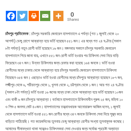
ডেঙ্গু
আক্রান্ত
0
৫৫১
Shares
জন
চাঁদপুর প্রতিবেদক :
চাঁদপুর সরকারি জেনারেল হাসপাতালে এ পর্যন্ত (গত ১ জুলাই থেকে ২০
আগস্ট) ডেঙ্গু রোগে আক্রান্ত হয়ে ভর্তি হয়েছেন ৫৫১ জন। এর মধ্যে গত ২৪ ঘণ্টায় (সকাল
৮টা পর্যন্ত) নতুন রোগী ভর্তি হয়েছেন ১৬ জন। মঙ্গলবার সকালে চাঁদপুর সরকারি জেনারেল
হাসপাতালে গিয়ে জানা যায়, এখানে ৫৫১ জন রোগী ভর্তি হওয়ার পর চিকিৎসা সেবা নিয়ে বাড়ি
ফিরেছেন ৩৪৭ জন। উন্নত চিকিৎসার জন্য রেফার করা হয়েছে ১৬৪ জনকে। ভর্তি হওয়া
রোগীদের মধ্যে ঢাকায় থেকে আক্রান্ত হয়ে চাঁদপুর সরকারি জেনারেল হাসপাতালে চিকিৎসা
নিয়েছেন ৩৫৪ জন। এছাড়াও ভর্তি হওয়া রোগীদের মধ্যে চাঁদপুরে আক্রান্ত হয়েছেন ১৮৭ জন,
লক্ষ্মীপুর থেকে ৬, শরীয়তপুর থেকে ১, খুলনা থেকে ২, চট্টগ্রাম থেকে ১ জন। আর গত ২৪ ঘণ্টায়
(সকাল ৮টা পর্যন্ত) ভর্তি হওয়া ১৬ জনের মধ্যে ঢাকা থেকে আক্রান্ত হয়ে ভর্তি হয়েছেন ১০জন
এবং বাকী ৬ জন চাঁদপুরে আক্রান্ত। বর্তমানে হাসপাতালে চিকিৎসাধীন পুরুষ ২৫ জন, মহিলা ১০
ও শিশু ৫ জনসহ মোট ৪০জন। হাসপাতালের তত্ত্বাবধায়ক আনোয়ারুল আজিম বলেন, ১ জুলাই
থেকে হাসপাতালে ভর্তি হওয়া ৫৫১ জন রোগীর মধ্যে ৩৪৭ জনকে চিকিৎসা সেবা দিয়ে সুস্থ্য করে
বাড়িতে পাঠিয়েছি। গত কয়েকদিনের তুলনায় ডেঙ্গু আক্রান্ত রোগীর সংখ্যা তুলনামূলক কমেছে।
আমাদের সীমাবদ্ধতা থাকা সত্ত্বেও চিকিৎসকরা সেবা দেওয়ার জন্য সর্বোচ্চ প্রচেষ্টা অব্যাহত