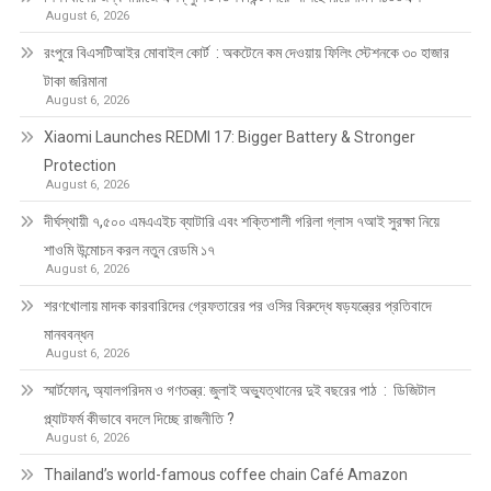
August 6, 2026
রংপুরে বিএসটিআইর মোবাইল কোর্ট : অকটেনে কম দেওয়ায় ফিলিং স্টেশনকে ৩০ হাজার
টাকা জরিমানা
August 6, 2026
Xiaomi Launches REDMI 17: Bigger Battery & Stronger
Protection
August 6, 2026
দীর্ঘস্থায়ী ৭,৫০০ এমএএইচ ব্যাটারি এবং শক্তিশালী গরিলা গ্লাস ৭আই সুরক্ষা নিয়ে
শাওমি উন্মোচন করল নতুন রেডমি ১৭
August 6, 2026
শরণখোলায় মাদক কারবারিদের গ্রেফতারের পর ওসির বিরুদ্ধে ষড়যন্ত্রের প্রতিবাদে
মানববন্ধন
August 6, 2026
স্মার্টফোন, অ্যালগরিদম ও গণতন্ত্র: জুলাই অভ্যুত্থানের দুই বছরের পাঠ : ডিজিটাল
প্ল্যাটফর্ম কীভাবে বদলে দিচ্ছে রাজনীতি ?
August 6, 2026
Thailand’s world-famous coffee chain Café Amazon