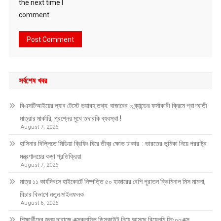
the next time I
comment.
সর্বশেষ খবর
বিএসটিআইয়ের ল্যাব টেস্টে ভয়াবহ তথ্য: বাজারের ৮ ব্র্যান্ডের ফর্সাকারী ক্রিমে প্রাণঘাতী
মাত্রার মার্কারি, প্রশ্নের মুখে তদারকি ব্যবস্থা !
August 7, 2026
হাসিনার দিল্লিতে মিডিয়া ব্রিফিং ঘিরে তীব্র ক্ষোভ ঢাকার : ভারতের ভূমিকা নিয়ে পররাষ্ট্র
মন্ত্রণালয়ের কড়া প্রতিক্রিয়া
August 7, 2026
মাত্র ১১ কার্যদিবসে হাইকোর্টে নিষ্পত্তি ৫০ হাজারের বেশি পুরাতন ক্রিমিনাল মিস মামলা,
বিচার বিভাগে নতুন মাইলফলক
August 6, 2026
শিক্ষার্থীদের জন্য দারাজে এক্সক্লুসিভ ডিসকাউন্ট নিয়ে আসছে রিয়েলমি সি১০০এক্স