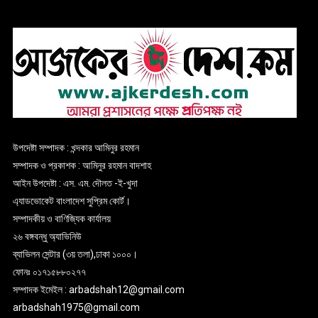
উপদেষ্টা সম্পাদক : খন্দকার আমিনুর রহমান
সম্পাদক ও প্রকাশক : আমিনুর রহমান বাদশাহ
আইন উপদেষ্টা : এস. এম. দৌলত -ই-খুদা
এ্যাডভোকেট বাংলাদেশ সুপ্রিম কোর্ট।
সম্পাদকীয় ও বাণিজ্যিক কার্যালয়
২৬ বঙ্গবন্ধু অ্যাভিনিউ
ব্যাভিলন সেন্টার (৩য় তলা),ঢাকা ১০০০।
ফোনঃ ০১৭১৫৮৮০২৭৭
সম্পাদক ইমেইল : arbadshah12@gmail.com
arbadshah1975@gmail.com