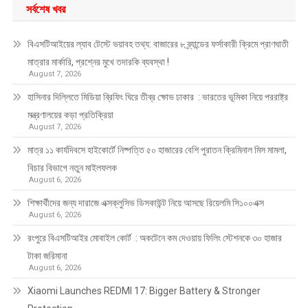
সর্বশেষ খবর
বিএসটিআইয়ের ল্যাব টেস্টে ভয়াবহ তথ্য: বাজারের ৮ ব্র্যান্ডের ফর্সাকারী ক্রিমে প্রাণঘাতী
মাত্রার মার্কারি, প্রশ্নের মুখে তদারকি ব্যবস্থা !
August 7, 2026
হাসিনার দিল্লিতে মিডিয়া ব্রিফিং ঘিরে তীব্র ক্ষোভ ঢাকার : ভারতের ভূমিকা নিয়ে পররাষ্ট্র
মন্ত্রণালয়ের কড়া প্রতিক্রিয়া
August 7, 2026
মাত্র ১১ কার্যদিবসে হাইকোর্টে নিষ্পত্তি ৫০ হাজারের বেশি পুরাতন ক্রিমিনাল মিস মামলা,
বিচার বিভাগে নতুন মাইলফলক
August 6, 2026
শিক্ষার্থীদের জন্য দারাজে এক্সক্লুসিভ ডিসকাউন্ট নিয়ে আসছে রিয়েলমি সি১০০এক্স
August 6, 2026
রংপুরে বিএসটিআইর মোবাইল কোর্ট : অকটেনে কম দেওয়ায় ফিলিং স্টেশনকে ৩০ হাজার
টাকা জরিমানা
August 6, 2026
Xiaomi Launches REDMI 17: Bigger Battery & Stronger