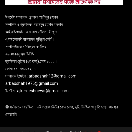
উপদেষ্টা সম্পাদক : খন্দকার আমিনুর রহমান
সম্পাদক ও প্রকাশক : আমিনুর রহমান বাদশাহ
আইন উপদেষ্টা : এস. এম. দৌলত -ই-খুদা
এ্যাডভোকেট বাংলাদেশ সুপ্রিম কোর্ট।
সম্পাদকীয় ও বাণিজ্যিক কার্যালয়
২৬ বঙ্গবন্ধু অ্যাভিনিউ
ব্যাভিলন সেন্টার (৩য় তলা),ঢাকা ১০০০।
ফোনঃ ০১৭১৫৮৮০২৭৭
সম্পাদক ইমেইল : arbadshah12@gmail.com
arbadshah1975@gmail.com
ইমেইল : ajkerdeshnews@gmail.com
© সর্বস্বত্ব সংরক্ষিত। এই ওয়েবসাইটের কোন লেখা, ছবি, ভিডিও অনুমতি ছাড়া ব্যবহার
বেআইনি ।