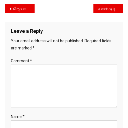
Post
চাঁদপুরে ডেঙ্গু আক্রান্ত ৫৫১ জন
নারায়ণগঞ্জে নৃত্য শিল্পীকে গণধর্ষণ, গ্রেফতার ৩
navigation
Leave a Reply
Your email address will not be published.
Required fields
are marked
*
Comment
*
Name
*