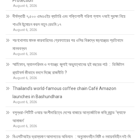
Protection
August 6, 2026
দীর্ঘস্থায়ী ৭,৫০০ এমএএইচ ব্যাটারি এবং শক্তিশালী গরিলা গ্লাস ৭আই সুরক্ষা নিয়ে
শাওমি উন্মোচন করল নতুন রেডমি ১৭
August 6, 2026
শরণখোলায় মাদক কারবারিদের গ্রেফতারের পর ওসির বিরুদ্ধে ষড়যন্ত্রের প্রতিবাদে
মানববন্ধন
August 6, 2026
স্মার্টফোন, অ্যালগরিদম ও গণতন্ত্র: জুলাই অভ্যুত্থানের দুই বছরের পাঠ : ডিজিটাল
প্ল্যাটফর্ম কীভাবে বদলে দিচ্ছে রাজনীতি ?
August 6, 2026
Thailand’s world-famous coffee chain Café Amazon
launches in Bashundhara
August 6, 2026
বসুন্ধরা-পিটিটি ওআর অংশীদারিত্বে দেশের বাজারে আন্তর্জাতিক কফি ব্র্যান্ড ‘ক্যাফে
আমাজন’
August 6, 2026
বিএসটিআইর ভ্রাম্যমাণ আদালতের অভিযান : অনুমোদনহীন মিষ্টি ও নবায়নবিহীন দই-ঘি