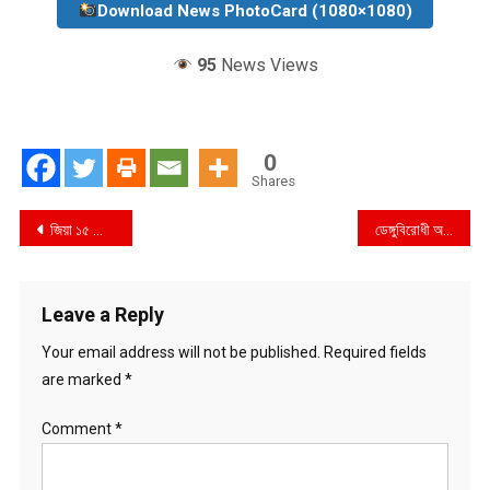
Download News PhotoCard (1080×1080)
95
News Views
0
Shares
Post
জিয়া ১৫ আগস্ট আর তারেক ২১ আগস্টের মাস্টারমাইন্ড
ডেঙ্গুবিরোধী অভিযান সফলতা নিয়ে সংশয়
navigation
Leave a Reply
Your email address will not be published.
Required fields
are marked
*
Comment
*