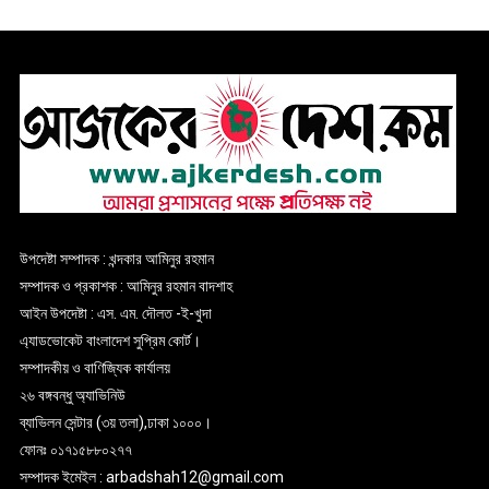
উপদেষ্টা সম্পাদক : খন্দকার আমিনুর রহমান
সম্পাদক ও প্রকাশক : আমিনুর রহমান বাদশাহ
আইন উপদেষ্টা : এস. এম. দৌলত -ই-খুদা
এ্যাডভোকেট বাংলাদেশ সুপ্রিম কোর্ট।
সম্পাদকীয় ও বাণিজ্যিক কার্যালয়
২৬ বঙ্গবন্ধু অ্যাভিনিউ
ব্যাভিলন সেন্টার (৩য় তলা),ঢাকা ১০০০।
ফোনঃ ০১৭১৫৮৮০২৭৭
সম্পাদক ইমেইল : arbadshah12@gmail.com