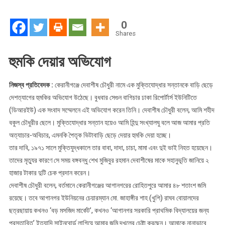
সন্তানের
জমি
0
দখলের
Shares
চেষ্টা
হুমকি দেয়ার অভিযোগ
নিজস্ব প্রতিবেদক :
কেরানীগঞ্জে দেবাশীষ চৌধুরী নামে এক মুক্তিযোদ্ধার সন্তানকে বাড়ি ছেড়ে
দেশত্যাগের হুমকির অভিযোগ উঠেছে। বুধবার সেগুন বাগিচার ঢাকা রিপোর্টার্স ইউনিটিতে
(ডিআরইউ) এক সংবাদ সম্মেলনে এই অভিযোগ করেন তিনি। দেবাশীষ চৌধুরী বলেন, আমি শহীদ
বকুল চৌধুরীর ছেলে। মুক্তিযোদ্ধার সন্তান হয়েও আমি হিন্দু সংখ্যালঘু বলে আজ আমার প্রতি
অত্যাচার-অবিচার, এমনকি পৈতৃক ভিটাবাড়ি ছেড়ে দেয়ার হুমকি দেয়া হচ্ছে।
তার দাবি, ১৯৭১ সালে মুক্তিযুদ্ধকালে তার বাবা, দাদা, চাচা, মামা এবং দুই ভাই নিহত হয়েছেন।
তাদের মৃত্যুর কারণে সে সময় বঙ্গবন্ধু শেখ মুজিবুর রহমান দেবাশীষের মাকে সহানুভূতি জানিয়ে ২
হাজার টাকার দুটি চেক প্রদান করেন।
দেবাশীষ চৌধুরী বলেন, বর্তমানে কেরানীগঞ্জের আগানগরের রোহিতপুরে আমার ৪৮ শতাংশ জমি
রয়েছে। তবে আগানগর ইউনিয়নের চেয়ারম্যান মো. জাহাঙ্গীর শাহ (খুশি) রাঘব বোয়ালদের
ছত্রছায়ায় কখনও ‘বড় মসজিদ মার্কেট’, কখনও ‘আগানগর সরকারি প্রাথমিক বিদ্যালয়ের জন্য
প্রস্তাবিত’ ইত্যাদি সাইনবোর্ড লাগিয়ে আমার জমি দখলের চেষ্টা করছেন। আমাকে নানাভাবে