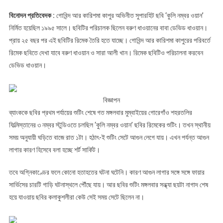
আগুন
বিনোদন প্রতিবেদক :
গোবিন্দ আর কারিশমা কাপুর অভিনীত সুপারহিট ছবি ‘কুলি নম্বর ওয়ান’
নির্মিত হয়েছিল ১৯৯৫ সালে। ছবিটির পরিচালক ছিলেন বরুণ ধাওয়ানের বাবা ডেভিড ধাওয়ান।
প্রায় ২৫ বছর পর এই ছবিটির রিমেক তৈরি হতে যাচ্ছে। গোবিন্দ আর কারিশমা কাপুরের পরিবর্তে
রিমেক ছবিতে দেখা যাবে বরুণ ধাওয়ান ও সারা আলী খান। রিমেক ছবিটিও পরিচালনা করবেন
ডেভিড ধাওয়ান।
বিজ্ঞাপন
ব্যাংককে ছবির প্রথম পর্যায়ের শুটিং শেষে গত মঙ্গলবার মুম্বাইয়ের গোরেগাঁও শহরতলির
ফিল্মিস্তানের ৩ নম্বর স্টুডিওতে চলছিল ‘কুলি নম্বর ওয়ান’ ছবির রিমেকের শুটিং। তখন স্থানীয়
সময় অনুযায়ী ঘড়িতে বাজে রাত ১টা। হঠাৎ-ই শুটিং সেটে আগুন লেগে যায়। এখন পর্যন্ত আগুন
লাগার কারণ হিসেবে বলা হচ্ছে শর্ট সার্কিট।
তবে অগ্নিকাণ্ডের ফলে কোনো হতাহতের ঘটনা ঘটেনি। কারণ আগুন লাগার সঙ্গে সঙ্গে ফায়ার
সার্ভিসের চারটি গাড়ি ঘটনাস্থলে পৌঁছে যায়। আর ছবির শুটিং মঙ্গলবার সন্ধ্যা ছয়টা নাগাদ শেষ
হয়ে যাওয়ায় ছবির কলাকুশলীরা কেউ সেই সময় সেটে ছিলেন না।