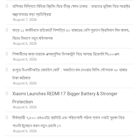
হাসিনার দিল্লিতে মিডিয়া ব্রিফিং ঘিরে তীব্র ক্ষোভ ঢাকার : ভারতের ভূমিকা নিয়ে পররাষ্ট্র
মন্ত্রণালয়ের কড়া প্রতিক্রিয়া
August 7, 2026
মাত্র ১১ কার্যদিবসে হাইকোর্টে নিষ্পত্তি ৫০ হাজারের বেশি পুরাতন ক্রিমিনাল মিস মামলা,
বিচার বিভাগে নতুন মাইলফলক
August 6, 2026
শিক্ষার্থীদের জন্য দারাজে এক্সক্লুসিভ ডিসকাউন্ট নিয়ে আসছে রিয়েলমি সি১০০এক্স
August 6, 2026
রংপুরে বিএসটিআইর মোবাইল কোর্ট : অকটেনে কম দেওয়ায় ফিলিং স্টেশনকে ৩০ হাজার
টাকা জরিমানা
August 6, 2026
Xiaomi Launches REDMI 17: Bigger Battery & Stronger
Protection
August 6, 2026
দীর্ঘস্থায়ী ৭,৫০০ এমএএইচ ব্যাটারি এবং শক্তিশালী গরিলা গ্লাস ৭আই সুরক্ষা নিয়ে
শাওমি উন্মোচন করল নতুন রেডমি ১৭
August 6, 2026