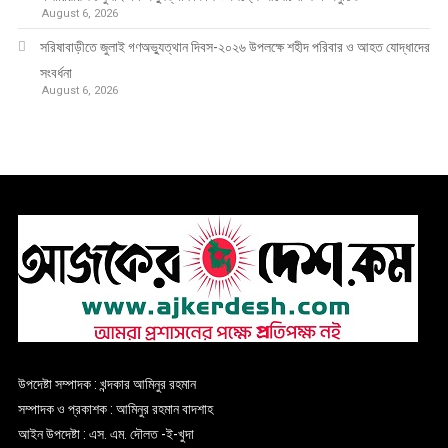
August 6, 2026
সরিষাবাড়ীতে জুলাই গণঅভ্যুত্থান দিবস-২০২৬ উপলক্ষে শহীদ পরিবার ও আহত যোদ্ধাদের
সংবর্ধনা
August 6, 2026
উপদেষ্টা সম্পাদক : খন্দকার আমিনুর রহমান
সম্পাদক ও প্রকাশক : আমিনুর রহমান বাদশাহ
আইন উপদেষ্টা : এস. এম. দৌলত -ই-খুদা