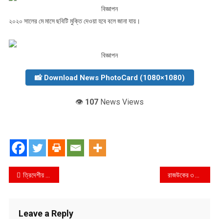
বিজ্ঞাপন
২০২০ সালের মে মাসে ছবিটি মুক্তি দেওয়া হবে বলে জানা যায়।
বিজ্ঞাপন
📸 Download News PhotoCard (1080×1080)
👁️
107
News Views
Post
ত্রিদেশীয় সিরিজে চোখ বাংলাদেশের
রাজউকের ৩ কর্মকর্তার জামিন
navigation
Leave a Reply