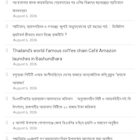
শরণখোলায় মাদক কারবারিদের গ্রেফতারের পর ওসির বিরুদ্ধে ষড়যন্ত্রের প্রতিবাদে
মানববন্ধন
August 6, 2026
স্মার্টফোন, অ্যালগরিদম ও গণতন্ত্র: জুলাই অভ্যুত্থানের দুই বছরের পাঠ : ডিজিটাল
প্ল্যাটফর্ম কীভাবে বদলে দিচ্ছে রাজনীতি ?
August 6, 2026
Thailand’s world-famous coffee chain Café Amazon
launches in Bashundhara
August 6, 2026
বসুন্ধরা-পিটিটি ওআর অংশীদারিত্বে দেশের বাজারে আন্তর্জাতিক কফি ব্র্যান্ড ‘ক্যাফে
আমাজন’
August 6, 2026
বিএসটিআইর ভ্রাম্যমাণ আদালতের অভিযান : অনুমোদনহীন মিষ্টি ও নবায়নবিহীন দই-ঘি
উৎপাদন, রাজশাহীর আরাফাত মিষ্টিকে ২০ হাজার টাকা জরিমানা
August 6, 2026
৫ আগস্ট উপলক্ষে গোপালগঞ্জে জেলা বিএনপির বর্ণাঢ্য র‍্যালি ও সমাবেশ অনুষ্ঠিত
August 6, 2026
গজারিয়ায় ৩৬জুলাই গণ অভ্যুত্থান দিবস উপলক্ষ্যে আলোচনা সভা অনুষ্ঠিত