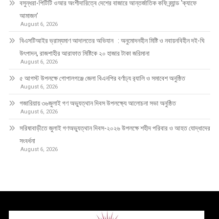
বসুন্ধরা-পিটিটি ওআর অংশীদারিত্বে দেশের বাজারে আন্তর্জাতিক কফি ব্র্যান্ড ‘ক্যাফে
আমাজন’
August 6, 2026
বিএসটিআইর ভ্রাম্যমাণ আদালতের অভিযান : অনুমোদনহীন মিষ্টি ও নবায়নবিহীন দই-ঘি
উৎপাদন, রাজশাহীর আরাফাত মিষ্টিকে ২০ হাজার টাকা জরিমানা
August 6, 2026
৫ আগস্ট উপলক্ষে গোপালগঞ্জে জেলা বিএনপির বর্ণাঢ্য র‍্যালি ও সমাবেশ অনুষ্ঠিত
August 6, 2026
গজারিয়ায় ৩৬জুলাই গণ অভ্যুত্থান দিবস উপলক্ষ্যে আলোচনা সভা অনুষ্ঠিত
August 6, 2026
সরিষাবাড়ীতে জুলাই গণঅভ্যুত্থান দিবস-২০২৬ উপলক্ষে শহীদ পরিবার ও আহত যোদ্ধাদের
সংবর্ধনা
August 6, 2026