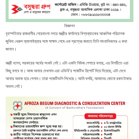
বিজ্ঞাপন
বৃহস্পতিবার রাজধানীর শেরেবাংলা নগরে মন্ত্রীর কার্যালয়ে বিশ্বব্যাংকের আঞ্চলিক পরিচালক
জুবিদা খেরুস অ্যালাউয়্যার সঙ্গে সাক্ষাৎ শেষে এক প্রশ্নের জবাবে তিনি সাংবাদিকদের এ কথা
জানান।
মন্ত্রী বলেন, সরকারের অর্থের সংকট নেই। এটা একটা নিউজ পেপারে বলছে, এর বিপরীতে এরা
কিছু বলবে না। আজ আবার দেখলাম এরা এডিবি’র পজেটিভ রিপোর্ট দিয়ে দিয়েছে, এটা দেখে
আবার অবাক হয়ে গেলাম। তারা পজেটিভলি লিখেছে। আমি বলছি, আমাদের কোনো রকম টাকার
অভাব নেই।