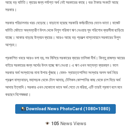
আছে বড় ঘাটতি। ব্যয়ের জন্য পর্যাপ্ত অর্থ নেই সরকারের কাছে। বরং টাকার সংকটে আছে
সরকার।
সরকার পরিচালনার খরচ বেড়েছে। বাড়ানো হয়েছে সরকারি কর্মচারীদের বেতন-ভাতা। বাজেট
ঘাটতি মেটাতে অভ্যন্তরীণ উৎস থেকে বিপুল পরিমাণ ঋণ নেওয়ায় সুদ পরিশোধ ব্যয়সীমা ছাড়িয়ে
যাচ্ছে। আকার বাড়ছে উন্নয়ন ব্যয়ের। আরও আছে বড় প্রকল্প বাস্তবায়নে সরকারের বিপুল
আগ্রহ।
প্রকাশিত খবরে আরও বলা হয়, সব মিলিয়ে সরকারের ব্যয়ের তালিকা দীর্ঘ। কিন্তু রাজস্ব আয়ের
বাইরে সরকারের জন্য অর্থের উৎস হচ্ছে ঋণ নেওয়া। এ ঋণ এখন অত্যন্ত ব্যয়বহুল। ফলে
সরকার অর্থ সংস্থানের নানা উপায় খুঁজছে। যেমন- স্বায়ত্তশাসিত সংস্থার অলস অর্থ নিয়ে
প্রকল্প বাস্তবায়ন, মহাসড়ক থেকে টোল আদায়, টেলিকম কোম্পানির কাছ থেকে চাপ দিয়ে অর্থ
আদায় ইত্যাদি। সরকার এখন যেকোনো ভাবে অর্থ পেতে যে মরিয়া, এটি তারই প্রমাণ বলে মনে
করছেন বিশেষজ্ঞরা।
Download News PhotoCard (1080×1080)
105
News Views