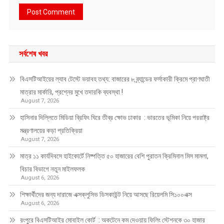
সর্বশেষ খবর
বিএসটিআইয়ের ল্যাব টেস্টে ভয়াবহ তথ্য: বাজারের ৮ ব্র্যান্ডের ফর্সাকারী ক্রিমে প্রাণঘাতী
মাত্রার মার্কারি, প্রশ্নের মুখে তদারকি ব্যবস্থা !
August 7, 2026
হাসিনার দিল্লিতে মিডিয়া ব্রিফিং ঘিরে তীব্র ক্ষোভ ঢাকার : ভারতের ভূমিকা নিয়ে পররাষ্ট্র
মন্ত্রণালয়ের কড়া প্রতিক্রিয়া
August 7, 2026
মাত্র ১১ কার্যদিবসে হাইকোর্টে নিষ্পত্তি ৫০ হাজারের বেশি পুরাতন ক্রিমিনাল মিস মামলা,
বিচার বিভাগে নতুন মাইলফলক
August 6, 2026
শিক্ষার্থীদের জন্য দারাজে এক্সক্লুসিভ ডিসকাউন্ট নিয়ে আসছে রিয়েলমি সি১০০এক্স
August 6, 2026
রংপুরে বিএসটিআইর মোবাইল কোর্ট : অকটেনে কম দেওয়ায় ফিলিং স্টেশনকে ৩০ হাজার