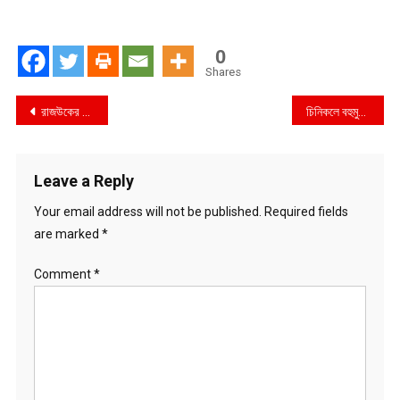
0
Shares
Post
রাজউকের ৩ কর্মকর্তার জামিন
চিনিকলে বহুমুখী পণ্য উৎপাদনের পরামর্শ জার্মান বিশেষজ্ঞদের
navigation
Leave a Reply
Your email address will not be published.
Required fields
are marked
*
Comment
*