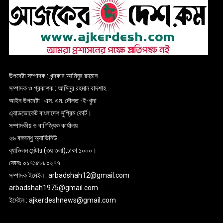
উপদেষ্টা সম্পাদক : খন্দকার আমিনুর রহমান
সম্পাদক ও প্রকাশক : আমিনুর রহমান বাদশাহ
আইন উপদেষ্টা : এস. এম. দৌলত -ই-খুদা
এ্যাডভোকেট বাংলাদেশ সুপ্রিম কোর্ট।
সম্পাদকীয় ও বাণিজ্যিক কার্যালয়
২৬ বঙ্গবন্ধু অ্যাভিনিউ
ব্যাভিলন সেন্টার (৩য় তলা),ঢাকা ১০০০।
ফোনঃ ০১৭১৫৮৮০২৭৭
সম্পাদক ইমেইল : arbadshah12@gmail.com
arbadshah1975@gmail.com
ইমেইল : ajkerdeshnews@gmail.com