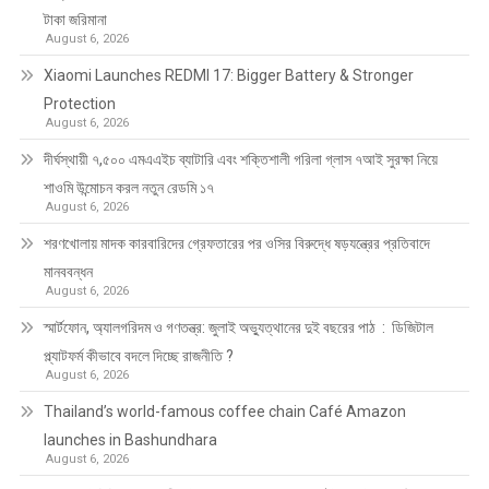
টাকা জরিমানা
August 6, 2026
Xiaomi Launches REDMI 17: Bigger Battery & Stronger
Protection
August 6, 2026
দীর্ঘস্থায়ী ৭,৫০০ এমএএইচ ব্যাটারি এবং শক্তিশালী গরিলা গ্লাস ৭আই সুরক্ষা নিয়ে
শাওমি উন্মোচন করল নতুন রেডমি ১৭
August 6, 2026
শরণখোলায় মাদক কারবারিদের গ্রেফতারের পর ওসির বিরুদ্ধে ষড়যন্ত্রের প্রতিবাদে
মানববন্ধন
August 6, 2026
স্মার্টফোন, অ্যালগরিদম ও গণতন্ত্র: জুলাই অভ্যুত্থানের দুই বছরের পাঠ : ডিজিটাল
প্ল্যাটফর্ম কীভাবে বদলে দিচ্ছে রাজনীতি ?
August 6, 2026
Thailand’s world-famous coffee chain Café Amazon
launches in Bashundhara
August 6, 2026