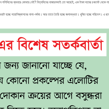
 পলিথিনের ব্যবহার কোথায় নেই? নিত্যদিনের বাজারসদাই তো আছেই, এক টাকা দামের চকলেট থেকে ল
।
ট হচ্ছে পয়োনিষ্কাশনের নালা-নর্দমা। আর তাতে তৈরি হচ্ছে জলাবদ্ধতা। ধূষিত হচ্ছে পরিবেশ। এ ছা