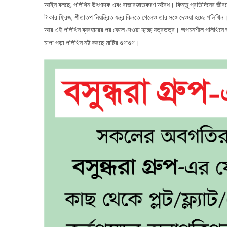
আইন বলছে, পলিথিন উৎপাদক এবং বাজারজাতকরণ অবৈধ। কিন্তু প্রতিদিনের জীবনে
টাকার ফ্রিজ, শীতাতপ নিয়ন্ত্রিত যন্ত্র কিনতে গেলেও তার সঙ্গে দেওয়া হচ্ছে পলিথিন
আর এই পলিথিন ব্যবহারের পর ফেলে দেওয়া হচ্ছে যত্রতত্র। অপচনশীল পলিথিনে ভরা
চাপা পড়া পলিথিন নষ্ট করছে মাটির গুণাগুণ।