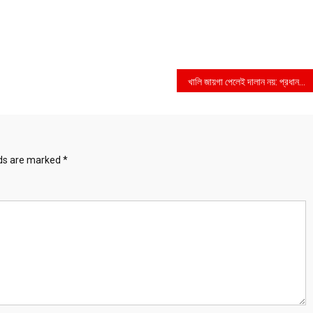
খালি জায়গা পেলেই দালান নয়: প্রধানমন্ত্রী
lds are marked
*