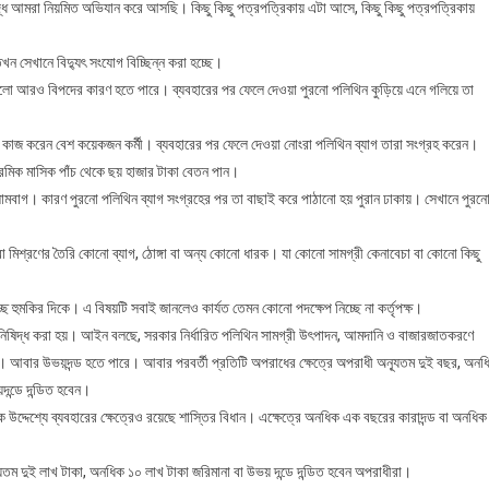
ে আমরা নিয়মিত অভিযান করে আসছি। কিছু কিছু পত্রপত্রিকায় এটা আসে, কিছু কিছু পত্রপত্রিকায়
সেখানে বিদ্যুৎ সংযোগ বিচ্ছিন্ন করা হচ্ছে।
গুলো আরও বিপদের কারণ হতে পারে। ব্যবহারের পর ফেলে দেওয়া পুরনো পলিথিন কুড়িয়ে এনে গলিয়ে তা
র কাজ করেন বেশ কয়েকজন কর্মী। ব্যবহারের পর ফেলে দেওয়া নোংরা পলিথিন ব্যাগ তারা সংগ্রহ করেন।
মিক মাসিক পাঁচ থেকে ছয় হাজার টাকা বেতন পান।
সলামবাগ। কারণ পুরনো পলিথিন ব্যাগ সংগ্রহের পর তা বাছাই করে পাঠানো হয় পুরান ঢাকায়। সেখানে পুরন
মিশ্রণের তৈরি কোনো ব্যাগ, ঠোঙ্গা বা অন্য কোনো ধারক। যা কোনো সামগ্রী কেনাবেচা বা কোনো কিছু
ছে হুমকির দিকে। এ বিষয়টি সবাই জানলেও কার্যত তেমন কোনো পদক্ষেপ নিচ্ছে না কর্তৃপক্ষ।
ষিদ্ধ করা হয়। আইন বলছে, সরকার নির্ধারিত পলিথিন সামগ্রী উৎপাদন, আমদানি ও বাজারজাতকরণে
া। আবার উভয়দন্ড হতে পারে। আবার পরবর্তী প্রতিটি অপরাধের ক্ষেত্রে অপরাধী অন্যূতম দুই বছর, অনধ
দন্ডে দন্ডিত হবেন।
্যিক উদ্দেশ্যে ব্যবহারের ক্ষেত্রেও রয়েছে শাস্তির বিধান। এক্ষেত্রে অনধিক এক বছরের কারাদন্ড বা অনধিক
যূতম দুই লাখ টাকা, অনধিক ১০ লাখ টাকা জরিমানা বা উভয় দন্ডে দন্ডিত হবেন অপরাধীরা।