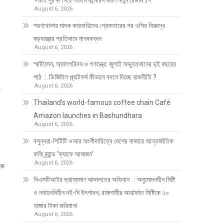
৭আই সুরক্ষা নিয়ে শাওমি উন্মোচন করল নতুন রেডমি ১৭
August 6, 2026
শরণখোলায় মাদক কারবারিদের গ্রেফতারের পর ওসির বিরুদ্ধে
ষড়যন্ত্রের প্রতিবাদে মানববন্ধন
August 6, 2026
স্মার্টফোন, অ্যালগরিদম ও গণতন্ত্র: জুলাই অভ্যুত্থানের দুই বছরের
পাঠ : ডিজিটাল প্ল্যাটফর্ম কীভাবে বদলে দিচ্ছে রাজনীতি ?
August 6, 2026
ো
Thailand’s world-famous coffee chain Café
Amazon launches in Bashundhara
August 6, 2026
বসুন্ধরা-পিটিটি ওআর অংশীদারিত্বে দেশের বাজারে আন্তর্জাতিক
কফি ব্র্যান্ড ‘ক্যাফে আমাজন’
August 6, 2026
িক
বিএসটিআইর ভ্রাম্যমাণ আদালতের অভিযান : অনুমোদনহীন মিষ্টি
ও নবায়নবিহীন দই-ঘি উৎপাদন, রাজশাহীর আরাফাত মিষ্টিকে ২০
হাজার টাকা জরিমানা
August 6, 2026