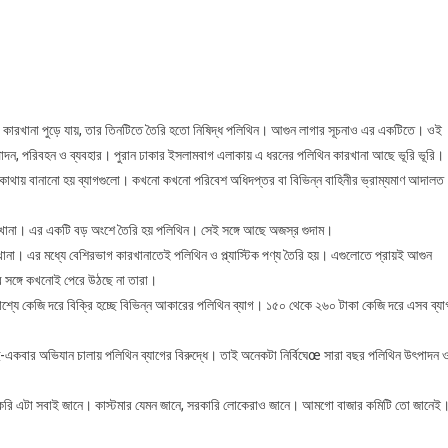
ইসলামবাগের
অধিকাংশ
বাড়িতে
নিষিদ্ধ
পলিথিনের
কারখানা
ি কারখানা পুড়ে যায়, তার তিনটিতে তৈরি হতো নিষিদ্ধ পলিথিন। আগুন লাগার সূচনাও এর একটিতে। ওই
পাদন, পরিবহন ও ব্যবহার। পুরান ঢাকার ইসলামবাগ এলাকায় এ ধরনের পলিথিন কারখানা আছে ভূরি ভূরি।
োথায় বানানো হয় ব্যাগগুলো। কখনো কখনো পরিবেশ অধিদপ্তর বা বিভিন্ন বাহিনীর ভ্রাম্যমাণ আদালত
রখানা। এর একটি বড় অংশে তৈরি হয় পলিথিন। সেই সঙ্গে আছে অজস্র গুদাম।
রখানা। এর মধ্যে বেশিরভাগ কারখানাতেই পলিথিন ও প্ল্যাস্টিক পণ্য তৈরি হয়। এগুলোতে প্রায়ই আগুন
র সঙ্গে কখনোই পেরে উঠছে না তারা।
্যে কেজি দরে বিক্রি হচ্ছে বিভিন্ন আকারের পলিথিন ব্যাগ। ১৫০ থেকে ২৬০ টাকা কেজি দরে এসব ব্যা
 দু-একবার অভিযান চালায় পলিথিন ব্যাগের বিরুদ্ধে। তাই অনেকটা নির্বিঘেœ সারা বছর পলিথিন উৎপাদন 
রি করি এটা সবাই জানে। কাস্টমার যেমন জানে, সরকারি লোকেরাও জানে। আমগো বাজার কমিটি তো জানেই