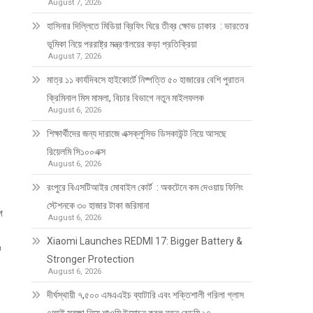
August 7, 2026
হাসিনার দিল্লিতে মিডিয়া ব্রিফিং ঘিরে তীব্র ক্ষোভ ঢাকার : ভারতের
ভূমিকা নিয়ে পররাষ্ট্র মন্ত্রণালয়ের কড়া প্রতিক্রিয়া
August 7, 2026
মাত্র ১১ কার্যদিবসে হাইকোর্টে নিষ্পত্তি ৫০ হাজারের বেশি পুরাতন
ক্রিমিনাল মিস মামলা, বিচার বিভাগে নতুন মাইলফলক
August 6, 2026
শিক্ষার্থীদের জন্য দারাজে এক্সক্লুসিভ ডিসকাউন্ট নিয়ে আসছে
রিয়েলমি সি১০০এক্স
August 6, 2026
রংপুরে বিএসটিআইর মোবাইল কোর্ট : অকটেনে কম দেওয়ায় ফিলিং
স্টেশনকে ৩০ হাজার টাকা জরিমানা
গ
August 6, 2026
Xiaomi Launches REDMI 17: Bigger Battery &
ও
Stronger Protection
August 6, 2026
।
দীর্ঘস্থায়ী ৭,৫০০ এমএএইচ ব্যাটারি এবং শক্তিশালী গরিলা গ্লাস