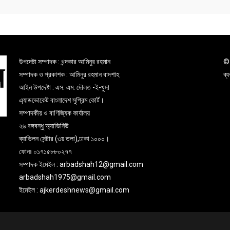
উপদেষ্টা সম্পাদক : খন্দকার আমিনুর রহমান
© 
সম্পাদক ও প্রকাশক : আমিনুর রহমান বাদশাহ
ব্
আইন উপদেষ্টা : এস. এম. দৌলত -ই-খুদা
এ্যাডভোকেট বাংলাদেশ সুপ্রিম কোর্ট।
সম্পাদকীয় ও বাণিজ্যিক কার্যালয়
২৬ বঙ্গবন্ধু অ্যাভিনিউ
ব্যাভিলন সেন্টার (৩য় তলা),ঢাকা ১০০০।
ফোনঃ ০১৭১৫৮৮০২৭৭
সম্পাদক ইমেইল : arbadshah12@gmail.com
arbadshah1975@gmail.com
ইমেইল : ajkerdeshnews@gmail.com