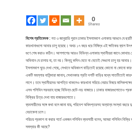
0
Shares
বিশেষ প্রতিবেদক :
গত ৩ জানুয়ারি পুরান ঢাকার ইসলামবাগ এলাকায় আগুনে যে ছয়ট
কারখানাগুলো আবার চালু হয়েছে। অথচ ১৭ বছর ধরে নিষিদ্ধ এই ক্ষতিকর ব্যাগ উৎ
গুণে শেষ করাও কঠিন। আশপাশের আরও বিভিন্ন এলাকায় স্থানীয়রা জানে কোথায় ক
অভিযান যে চালায় না, তা নয়। কিন্তু কদিন যেতে না যেতেই সেগুলো চালু হয় আবার।
ইসলামবাগ ঘুরে দেখা গেছে, সেখানে অধিকাংশ বাড়িতেই রয়েছে কোনো না কোনো কা
একটি মহল্লার বাসিন্দারা জানান, সেখানকার প্রতি দশটি বাড়ির মধ্যে সাতটিতেই কা
লাগে। তবে স্থানীয়দের আপত্তি থাকলেও কারখানা সরিয়ে নেয়ার বিষয়ে মালিকপক্ষে
এসব পলিথিন সরবরাহ হচ্ছে বিভিন্ন ছোট-বড় বাজারে। ঢাকার বাজারগুলোতেও প্রকাশ
বিক্রির চিত্র দেখা যায় বাজারগুলোতে।
ব্যবসায়ীদের সঙ্গে কথা বলে জানা যায়, পরিবেশ অধিদপ্তরসহ অন্যান্য সংস্থা বছরে
বেচাকেনা চলে।
পরিচয় প্রকাশ না করার শর্তে একজন পলিথিন ব্যবসায়ী বলেন, আমরা পলিথিন বিক্
সমস্যার কী আছে?