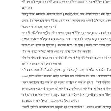
পরিবেশ অধিদপ্তরের মহাপরিচালক এ কে এম রফিক আহমেদ বলেন, পলিথিনের বিরুদ্ধ
আসে না।
কিন্তু আমরা অভিযান পরিচালনা করছি। যখনই কোনও কারখানায় অভিযান করা হয় তখন 
কেবল পলিথিন তৈরির বিষয়টিই নয়, সে উপকরণ ব্যবহার করে এগুলো তৈরি হচ্ছে, সে
দিয়েও বানানো হচ্ছে নতুন ব্যাগ।
গাবতলী বেড়িবাঁধের স্লুইস গেট এলাকায় পুরনো পলিথিন ব্যাগ সংগ্রহ এবং বাছাইয়ে
সেগুলো বাছাই ও পরিষ্কার করে একত্রে রাখেন। আর এই কাজের জন্য একেকজন শ্র
ঘটনা সেখান থেকে শুরু হয়েছিল। সেখানেই গিয়ে শেষ হচ্ছে। অর্থাৎ পুরান ঢাকার ই
পলিথিন গলিয়ে তা দিয়ে আবার তৈরি করা হচ্ছে নতুন পলিথিন ব্যাগ।
পলিথিন শপিং ব্যাগ বলতে বোঝায় পলিইথাইলিন, পলিপ্রপাইলিন বা এর কোনো যৌগ বা 
রাখা বা বহনের কাজে ব্যবহার করা যায়।
ক্ষতিকর জানলেও দিন দিন এই ব্যাগের ব্যবহার বেড়েই চলছে, যা পরিবেশকে ঠেলে দিচ্
২০০২ সালে পরিবেশ সংরক্ষণ আইন সংশোধন করে পলিথিনের উৎপাদন ও বাজারজাত নি
প্রথম অপরাধের দায়ে অনধিক দুই বছরের কারাদন্ড বা অনধিক দুই লাখ টাকা জরিমান
১০ বছরের কারাদন্ড বা অন্যূতম দুই লাখ টাকা, অনধিক ১০ লাখ টাকা জরিমানা বা উভয়
বিক্রি, বিক্রির জন্য প্রদর্শন, মজুদ, বিতরণ, বাণিজ্যিক উদ্দেশ্যে পরিবহন বা বাণিজ
৫০ হাজার টাকা জরিমানা বা উভয় দন্ডের বিধান রয়েছে।
পরবর্তী প্রতিটি অপরাধের দায়ে অন্যূনম দুই বছর, অনধিক ১০ বছরের কারাদ- বা অন্