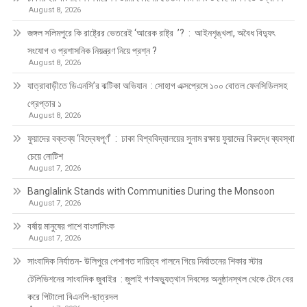
August 8, 2026
জঙ্গল সলিমপুরে কি রাষ্ট্রের ভেতরেই ‘আরেক রাষ্ট্র ’? : আইনশৃঙ্খলা, অবৈধ বিদ্যুৎ
সংযোগ ও প্রশাসনিক নিয়ন্ত্রণ নিয়ে প্রশ্ন ?
August 8, 2026
যাত্রাবাড়ীতে ডিএনসি’র ঝটিকা অভিযান : সোহাগ এক্সপ্রেসে ১০০ বোতল ফেনসিডিলসহ
গ্রেপ্তার ১
August 8, 2026
ফুয়াদের বক্তব্য ‘বিদ্বেষপূর্ণ’ : ঢাকা বিশ্ববিদ্যালয়ের সুনাম রক্ষায় ফুয়াদের বিরুদ্ধে ব্যবস্থা
চেয়ে নোটিশ
August 7, 2026
Banglalink Stands with Communities During the Monsoon
August 7, 2026
বর্ষায় মানুষের পাশে বাংলালিংক
August 7, 2026
সাংবাদিক নির্যাতন- উলিপুরে পেশাগত দায়িত্ব পালনে গিয়ে নির্যাতনের শিকার স্টার
টেলিভিশনের সাংবাদিক জুবাইর : জুলাই গণঅভ্যুত্থান দিবসের অনুষ্ঠানস্থল থেকে টেনে বের
করে পিটালো বিএনপি-ছাত্রদল