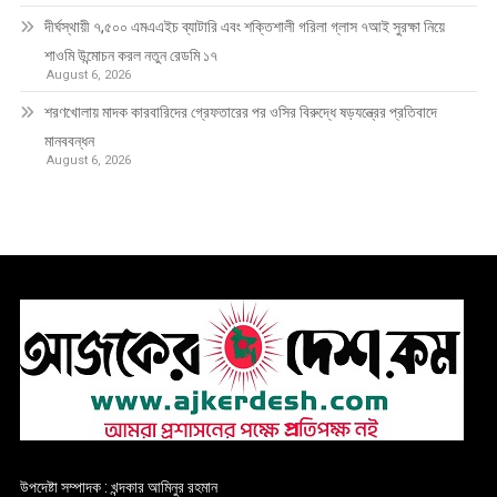
দীর্ঘস্থায়ী ৭,৫০০ এমএএইচ ব্যাটারি এবং শক্তিশালী গরিলা গ্লাস ৭আই সুরক্ষা নিয়ে
শাওমি উন্মোচন করল নতুন রেডমি ১৭
August 6, 2026
শরণখোলায় মাদক কারবারিদের গ্রেফতারের পর ওসির বিরুদ্ধে ষড়যন্ত্রের প্রতিবাদে
মানববন্ধন
August 6, 2026
উপদেষ্টা সম্পাদক : খন্দকার আমিনুর রহমান