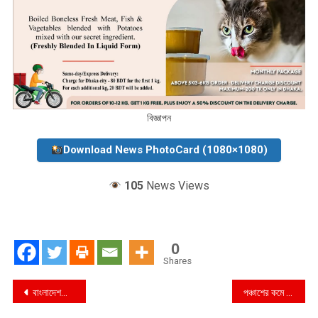
বিজ্ঞাপন
Download News PhotoCard (1080×1080)
105
News Views
0
Shares
Post
বাংলাদেশকে ৫০০ কোটি ডলার দেবে এডিবি
পঞ্চাশের কমে মিলছে না সবজি