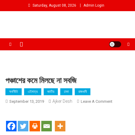
Skip
Saturday, August 08, 2026
Admin Login
to
content
আমরা প্রশাসনের পক্ষে প্রতিপক্ষ নই
পঞ্চাশের কমে মিলছে না সবজি
অর্থনীতি
এইমাত্র
জাতীয়
ঢাকা
রাজধানী
Ajker Desh
On
September 13, 2019
Leave A Comment
পঞ্চাশের
কমে
মিলছে
না