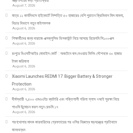
মন্ত্রণালয়ের কড়া প্রতিক্রিয়া
August 7, 2026
মাত্র ১১ কার্যদিবসে হাইকোর্টে নিষ্পত্তি ৫০ হাজারের বেশি পুরাতন ক্রিমিনাল মিস মামলা,
বিচার বিভাগে নতুন মাইলফলক
August 6, 2026
শিক্ষার্থীদের জন্য দারাজে এক্সক্লুসিভ ডিসকাউন্ট নিয়ে আসছে রিয়েলমি সি১০০এক্স
August 6, 2026
রংপুরে বিএসটিআইর মোবাইল কোর্ট : অকটেনে কম দেওয়ায় ফিলিং স্টেশনকে ৩০ হাজার
টাকা জরিমানা
August 6, 2026
Xiaomi Launches REDMI 17: Bigger Battery & Stronger
Protection
August 6, 2026
দীর্ঘস্থায়ী ৭,৫০০ এমএএইচ ব্যাটারি এবং শক্তিশালী গরিলা গ্লাস ৭আই সুরক্ষা নিয়ে
শাওমি উন্মোচন করল নতুন রেডমি ১৭
August 6, 2026
শরণখোলায় মাদক কারবারিদের গ্রেফতারের পর ওসির বিরুদ্ধে ষড়যন্ত্রের প্রতিবাদে
মানববন্ধন