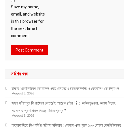
Save my name,
email, and website
in this browser for
the next time I
comment.
সর্বশেষ খবর
ঢাকায় ২য় বাংলাদেশ লিবারেশন ওয়ার কোর্সের ৫৪তম কমিশনিং ও ফেলোশিপ ডে উদ্‌যাপন
August 8, 2026
জঙ্গল সলিমপুরে কি রাষ্ট্রের ভেতরেই ‘আরেক রাষ্ট্র ’? : আইনশৃঙ্খলা, অবৈধ বিদ্যুৎ
সংযোগ ও প্রশাসনিক নিয়ন্ত্রণ নিয়ে প্রশ্ন ?
August 8, 2026
যাত্রাবাড়ীতে ডিএনসি’র ঝটিকা অভিযান : সোহাগ এক্সপ্রেসে ১০০ বোতল ফেনসিডিলসহ