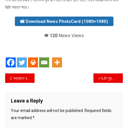
শিগগিরই দাম কমবে। তবে টানা বৃষ্টি হলে হিতে বিপরীত হতে পারে। তখন সবজির দাম না কমে
উল্টো বাড়তে পারে।
📸 Download News PhotoCard (1080×1080)
👁️
120
News Views
Post
মধ্যরাতে রণবীরের বাড়িতে আলিয়ার
৭ ঘণ্টা পুড়লো মিনিস্টার ফ্রিজ কারখানা
navigation
Leave a Reply
Your email address will not be published.
Required fields
are marked
*