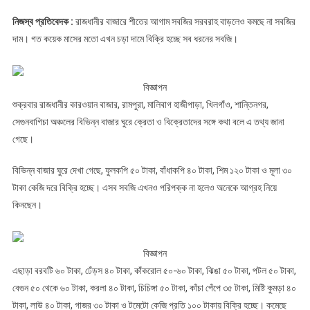
সবজি
নিজস্ব প্রতিবেদক :
রাজধানীর বাজারে শীতের আগাম সবজির সরবরাহ বাড়লেও কমছে না সবজির
দাম। গত কয়েক মাসের মতো এখন চড়া দামে বিক্রি হচ্ছে সব ধরনের সবজি।
বিজ্ঞাপন
শুক্রবার রাজধানীর কারওয়ান বাজার, রামপুরা, মালিবাগ হাজীপাড়া, খিলগাঁও, শান্তিনগর,
সেগুনবাগিচা অঞ্চলের বিভিন্ন বাজার ঘুরে ক্রেতা ও বিক্রেতাদের সঙ্গে কথা বলে এ তথ্য জানা
গেছে।
বিভিন্ন বাজার ঘুরে দেখা গেছে, ফুলকপি ৫০ টাকা, বাঁধাকপি ৪০ টাকা, শিম ১২০ টাকা ও মূলা ৩০
টাকা কেজি দরে বিক্রি হচ্ছে। এসব সবজি এখনও পরিপক্ক না হলেও অনেকে আগ্রহ নিয়ে
কিনছেন।
বিজ্ঞাপন
এছাড়া বরবটি ৬০ টাকা, ঢেঁড়স ৪০ টাকা, কাঁকরোল ৫০-৬০ টাকা, ঝিঙা ৫০ টাকা, পটল ৫০ টাকা,
বেগুন ৫০ থেকে ৬০ টাকা, করলা ৪০ টাকা, চিচিঙ্গা ৫০ টাকা, কাঁচা পেঁপে ৩৫ টাকা, মিষ্টি কুমড়া ৪০
টাকা, লাউ ৪০ টাকা, গাজর ৩০ টাকা ও টমেটো কেজি প্রতি ১০০ টাকায় বিক্রি হচ্ছে। কমেছে