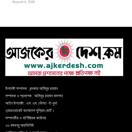
August 6, 2026
উপদেষ্টা সম্পাদক : খন্দকার আমিনুর রহমান
সম্পাদক ও প্রকাশক : আমিনুর রহমান বাদশাহ
আইন উপদেষ্টা : এস. এম. দৌলত -ই-খুদা
এ্যাডভোকেট বাংলাদেশ সুপ্রিম কোর্ট।
সম্পাদকীয় ও বাণিজ্যিক কার্যালয়
২৬ বঙ্গবন্ধু অ্যাভিনিউ