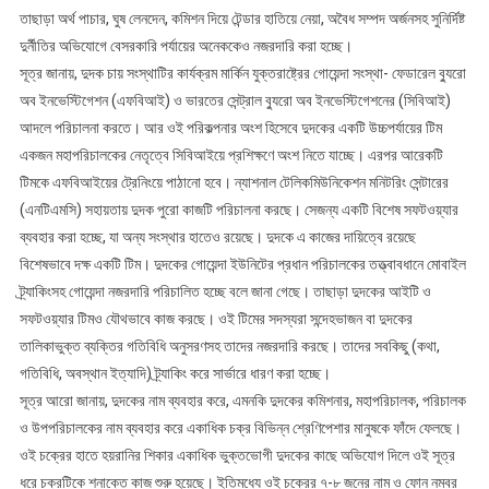
তাছাড়া অর্থ পাচার, ঘুষ লেনদেন, কমিশন দিয়ে টেন্ডার হাতিয়ে নেয়া, অবৈধ সম্পদ অর্জনসহ সুনির্দিষ্ট
দুর্নীতির অভিযোগে বেসরকারি পর্যায়ের অনেককেও নজরদারি করা হচ্ছে।
সূত্র জানায়, দুদক চায় সংস্থাটির কার্যক্রম মার্কিন যুক্তরাষ্ট্রের গোয়েন্দা সংস্থা- ফেডারেল ব্যুরো
অব ইনভেস্টিগেশন (এফবিআই) ও ভারতের সেন্ট্রাল ব্যুরো অব ইনভেস্টিগেশনের (সিবিআই)
আদলে পরিচালনা করতে। আর ওই পরিকল্পনার অংশ হিসেবে দুদকের একটি উচ্চপর্যায়ের টিম
একজন মহাপরিচালকের নেতৃত্বে সিবিআইয়ে প্রশিক্ষণে অংশ নিতে যাচ্ছে। এরপর আরেকটি
টিমকে এফবিআইয়ের ট্রেনিংয়ে পাঠানো হবে। ন্যাশনাল টেলিকমিউনিকেশন মনিটরিং সেন্টারের
(এনটিএমসি) সহায়তায় দুদক পুরো কাজটি পরিচালনা করছে। সেজন্য একটি বিশেষ সফটওয়্যার
ব্যবহার করা হচ্ছে, যা অন্য সংস্থার হাতেও রয়েছে। দুদকে এ কাজের দায়িত্বে রয়েছে
বিশেষভাবে দক্ষ একটি টিম। দুদকের গোয়েন্দা ইউনিটের প্রধান পরিচালকের তত্ত্বাবধানে মোবাইল
ট্র্যাকিংসহ গোয়েন্দা নজরদারি পরিচালিত হচ্ছে বলে জানা গেছে। তাছাড়া দুদকের আইটি ও
সফটওয়্যার টিমও যৌথভাবে কাজ করছে। ওই টিমের সদস্যরা সন্দেহভাজন বা দুদকের
তালিকাভুক্ত ব্যক্তির গতিবিধি অনুসরণসহ তাদের নজরদারি করছে। তাদের সবকিছু (কথা,
গতিবিধি, অবস্থান ইত্যাদি) ট্র্যাকিং করে সার্ভারে ধারণ করা হচ্ছে।
সূত্র আরো জানায়, দুদকের নাম ব্যবহার করে, এমনকি দুদকের কমিশনার, মহাপরিচালক, পরিচালক
ও উপপরিচালকের নাম ব্যবহার করে একাধিক চক্র বিভিন্ন শ্রেণিপেশার মানুষকে ফাঁদে ফেলছে।
ওই চক্রের হাতে হয়রানির শিকার একাধিক ভুক্তভোগী দুদকের কাছে অভিযোগ দিলে ওই সূত্র
ধরে চক্রটিকে শনাক্তে কাজ শুরু হয়েছে। ইতিমধ্যে ওই চক্রের ৭-৮ জনের নাম ও ফোন নম্বর