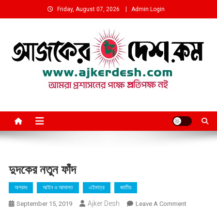
Skip
Friday, August 07, 2026
Admin Login
to
content
আমরা প্রশাসনের পক্ষে প্রতিপক্ষ নই
দুদকের নতুন ফাঁদ
অপরাধ
আইন ও আদালত
এইমাত্র
জাতীয়
Ajker Desh
On
September 15, 2019
Leave A Comment
দুদকের