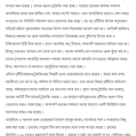
সংগ্রহ করা হয়েছে। তাদের ধরতেও ট্র্যাকিং করা হচ্ছে। তাছাড়া দুদকের মামলার পলাতক
আসামিদের মধ্যে যারা জামিনে নেই, আবার দেশেই আছেন- এমন আসামিদের ধরতেও ফোন নম্বর
সংগ্রহের পর গতিবিধি পর্যবেক্ষণ করে গ্রেফতার করা হচ্ছে। বড় বড় দুর্নীতির ঘটনায় অনুসন্ধান
পর্যায়েই জড়িত সন্দেহভাজন অনেকের বিদেশ গমনে নিষেধাজ্ঞা আরোপ করা হয়। সংশ্লিষ্ট ব্যক্তির
বিরুদ্ধে মামলার পর দুদক আসামির দেশত্যাগে নিষেধাজ্ঞা চেয়ে পুলিশের বিশেষ শাখা ও
ইমিগ্রেশনে চিঠি দিয়ে থাকে। তাতে আসামির নাম, ঠিকানা, পাসপোর্ট নম্বরসহ তালিকা দেয়া হয়।
কিন্তু তারপরও অনেকে দেশ থেকে চলে যায়। অনেক আসামি দেশে থাকলেও দুদক খুঁজে পায় না।
তাদের (পলাতক আসামি) অবস্থান শনাক্ত করাসহ কোনো আসামি দেশ ছাড়ার পরিকল্পনা করছে
কিনা, আগেভাগে তা জানতেও প্রযুক্তির সহায়তা নেয়া হচ্ছে।
এদিকে দুর্নীতিবাজদের ট্র্যাকিংয়ের বিষয়টি দুদক চেয়ারম্যানের হাতে রয়েছে। কারো কথা বলার
স্বাধীনতা যেন খর্ব না হয়, কমিশন তা নিশ্চিত করতে চায়। তবে যাদের বিষয়ে দুর্নীতির অভিযোগ
আছে, পর্যায়ক্রমে তাদের সবাইকে এর আওতায় আনা হবে। মূলত যাদের ট্র্যাকিং করা দরকার,
দুদকের আইটি টিম তাদেরই ট্র্যাকিং করছে। এর মাধ্যমে অভিযুক্তদের দুর্নীতির প্রমাণ নিয়ে
গ্রেফতার করাও সহজ হচ্ছে। পাশাপাশি দুদকের সক্ষমতা আরো বাড়াতে একটি ডিজিটাল ল্যাব
স্থাপনের কাজও শুরু হয়েছে।
অন্যদিকে এ প্রসঙ্গে দুদক চেয়ারম্যান ইকবাল মাহমুদ জানান, সতর্কতার সঙ্গে এ সংক্রান্ত কিছু
কাজ করা হচ্ছে। দুদকের গোয়েন্দা টিম নানা মাধ্যম থেকে তথ্য সংগ্রহ করছে। দুদকের
হটলাইন-১০৬ থেকেও গুরুত্বপূর্ণ তথ্য মিলছে। অকারণে কেউ যেন হয়রানি না হন, সেদিকেও নজর