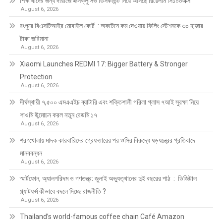
শিক্ষার্থীদের জন্য দারাজে এক্সক্লুসিভ ডিসকাউন্ট নিয়ে আসছে রিয়েলমি সি১০০এক্স
August 6, 2026
রংপুরে বিএসটিআইর মোবাইল কোর্ট : অকটেনে কম দেওয়ায় ফিলিং স্টেশনকে ৩০ হাজার
টাকা জরিমানা
August 6, 2026
Xiaomi Launches REDMI 17: Bigger Battery & Stronger
Protection
August 6, 2026
দীর্ঘস্থায়ী ৭,৫০০ এমএএইচ ব্যাটারি এবং শক্তিশালী গরিলা গ্লাস ৭আই সুরক্ষা নিয়ে
শাওমি উন্মোচন করল নতুন রেডমি ১৭
August 6, 2026
শরণখোলায় মাদক কারবারিদের গ্রেফতারের পর ওসির বিরুদ্ধে ষড়যন্ত্রের প্রতিবাদে
মানববন্ধন
August 6, 2026
স্মার্টফোন, অ্যালগরিদম ও গণতন্ত্র: জুলাই অভ্যুত্থানের দুই বছরের পাঠ : ডিজিটাল
প্ল্যাটফর্ম কীভাবে বদলে দিচ্ছে রাজনীতি ?
August 6, 2026
Thailand’s world-famous coffee chain Café Amazon