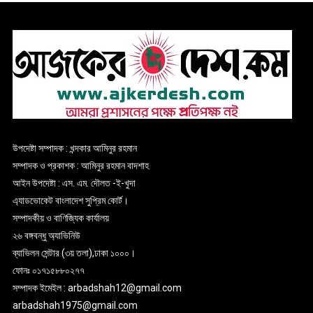
উপদেষ্টা সম্পাদক : খন্দকার আমিনুর রহমান
সম্পাদক ও প্রকাশক : আমিনুর রহমান বাদশাহ
আইন উপদেষ্টা : এস. এম. দৌলত -ই-খুদা
এ্যাডভোকেট বাংলাদেশ সুপ্রিম কোর্ট।
সম্পাদকীয় ও বাণিজ্যিক কার্যালয়
২৬ বঙ্গবন্ধু অ্যাভিনিউ
ব্যাভিলন সেন্টার (৩য় তলা),ঢাকা ১০০০।
ফোনঃ ০১৭১৫৮৮০২৭৭
সম্পাদক ইমেইল : arbadshah12@gmail.com
arbadshah1975@gmail.com