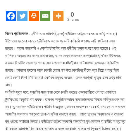
নতুন
ফাঁদ
0
Shares
বিশেষ প্রতিবেদক :
দুর্নীতি দমন কমিশন (দুদক) দুর্নীতিতে জড়িতদের ধরতে আড়ি পাতছে।
ইতিমধ্যে দুদকের ভা-ারে দুর্নীতিবাজ অনেক সরকারি কর্মকর্তা ও বেসরকারি ব্যক্তির তথ্য
রয়েছে। যাদের নজরদারি ও মোবাইল ট্র্যাকিং করে দুর্নীতির তথ্য সংগ্রহ করা হয়েছে। ওই
তালিকায় অন্তত ৫০ জনের নাম রয়েছে, যাদের মধ্যে কয়েকজন জনপ্রতিনিধি, দু’জন ইউএনও,
একজন বিতর্কিত জেলা প্রশাসক, এক ডজন সাবরেজিস্ট্রার, সচিবালয়ের কয়েকজন কর্মচারীও
রয়েছে। তাছাড়া দুদকের জালে চাকরি দেয়ার নাম করে চাকরিপ্রর্থীদের ভুয়া নিয়োগপত্র দিয়ে
কোটি কোটি টাকা হাতিয়ে নেয়া একাধিক চক্রও রয়েছে। দুদক সংশ্লিষ্ট সূত্রে এসব তথ্য জানা
যায়।
সংশ্লিষ্ট সূত্র মতে, স্বরাষ্ট্র মন্ত্রণালয় থেকে চলতি বছরের ফেব্রুয়ারিতে গোপনে মোবাইল
ট্র্যাকিংয়ের অনুমতি পায় দুদুক। তারপর আনুষ্ঠানিকভাবে সন্দেহভাজনদের বিষয়ে কার্যক্রম শুরু করা
হয়। সন্দেহভাজন দুর্নীতিবাজের গতিবিধি অনুসরণ, তাদের কথোপকথন রেকর্ড, চলাফেরা ও পলাতক
আসামির অবস্থান শনাক্তে দুদক এ সুবিধা ব্যবহার করছে। তাতে দুদকের অনুসন্ধান ও তদন্তে
বড় ধরনের সহায়তা মিলছে। দুর্নীতিতে জড়িত সরকারি কর্মকর্তারা ঘুষ লেনদেন বা দুর্নীতি সংক্রান্ত
কী ধরনের আলাপচারিতা করছে তা জানতে দুদক সতর্কতার সঙ্গে এ কার্যক্রম পরিচালনা করছে।