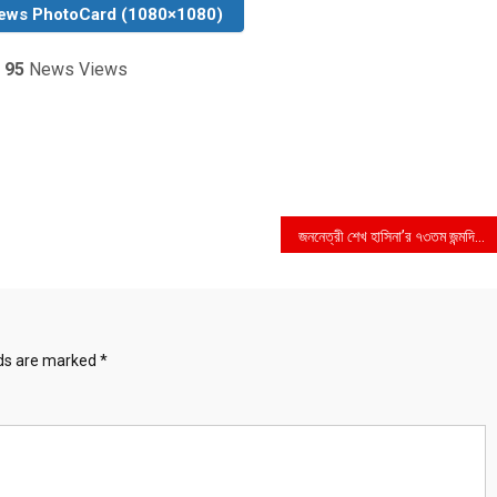
ews PhotoCard (1080×1080)
95
News Views
জননেত্রী শেখ হাসিনা’র ৭৩তম জন্মদিনে আলোচনা সভা ও দোয়া মাহফিল অনুষ্ঠিত
lds are marked
*