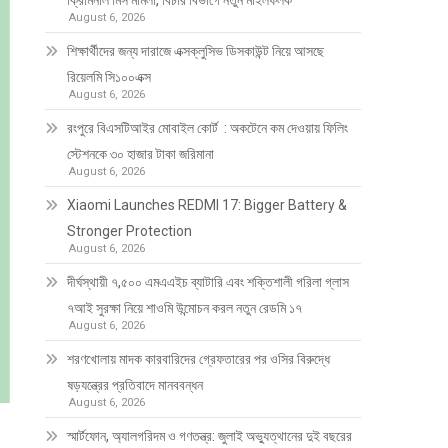
ক্রিমিনাল মিস মামলা, বিচার বিভাগে নতুন মাইলফলক
August 6, 2026
শিক্ষার্থীদের জন্য দারাজে এক্সক্লুসিভ ডিসকাউন্ট নিয়ে আসছে
রিয়েলমি সি১০০এক্স
August 6, 2026
রংপুরে বিএসটিআইর মোবাইল কোর্ট : অকটেনে কম দেওয়ায় ফিলিং
স্টেশনকে ৩০ হাজার টাকা জরিমানা
August 6, 2026
Xiaomi Launches REDMI 17: Bigger Battery &
Stronger Protection
August 6, 2026
দীর্ঘস্থায়ী ৭,৫০০ এমএএইচ ব্যাটারি এবং শক্তিশালী গরিলা গ্লাস
৭আই সুরক্ষা নিয়ে শাওমি উন্মোচন করল নতুন রেডমি ১৭
August 6, 2026
শরণখোলায় মাদক কারবারিদের গ্রেফতারের পর ওসির বিরুদ্ধে
ষড়যন্ত্রের প্রতিবাদে মানববন্ধন
August 6, 2026
স্মার্টফোন, অ্যালগরিদম ও গণতন্ত্র: জুলাই অভ্যুত্থানের দুই বছরের