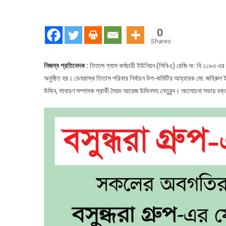
0
Shares
নিজস্ব প্রতিবেদক :
তিতাস গ্যাস কর্মচারী ইউনিয়ন (সিবিএ) রেজি নং: বি ১১৯৩ এর ক
অনুষ্ঠিত হয়। ডেমরাস্থ তিতাস পরিবার নির্বাচন উপ-কমিটির আহ্বায়ক মো. জহিরুল ই
উদ্দিন, সাধারণ সম্পাদক প্রার্থী সৈয়দ আয়েজ উদ্দিনসহ নেতৃবৃন্দ। আলোচনা সভায় বক্