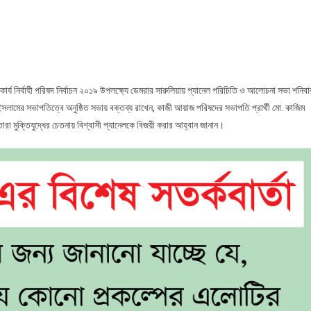
ডেমরায়
তিতাস
গ্যাস
কর্মচারী
ইউনিয়নের
প্যানেল
ার্য নির্বাহী পরিষদ নির্বাচন ২০১৯ উপলক্ষ্যে ডেমরার সারুলিয়ায় প্যানেল পরিচিতি ও আলোচনা সভা শনিবা
পরিচিতি
সলামের সভাপতিত্বে অনুষ্ঠিত সভায় বক্তব্য রাখেন, কাজী আয়াজ পরিষদের সভাপতি প্রার্থী মো. কাজিম
অনুষ্ঠিত
তারা মুক্তিযুদ্ধের চেতনায় বিশ্বাসী প্যানেলকে বিজয়ী করার আহ্বান জানান।