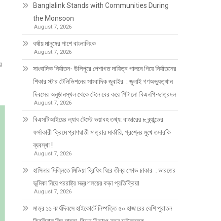
Banglalink Stands with Communities During
the Monsoon
August 7, 2026
বর্ষায় মানুষের পাশে বাংলালিংক
August 7, 2026
র
সাংবাদিক নির্যাতন- উলিপুরে পেশাগত দায়িত্ব পালনে গিয়ে নির্যাতনের
শিকার স্টার টেলিভিশনের সাংবাদিক জুবাইর : জুলাই গণঅভ্যুত্থান
দিবসের অনুষ্ঠানস্থল থেকে টেনে বের করে পিটালো বিএনপি-ছাত্রদল
August 7, 2026
বিএসটিআইয়ের ল্যাব টেস্টে ভয়াবহ তথ্য: বাজারের ৮ ব্র্যান্ডের
ফর্সাকারী ক্রিমে প্রাণঘাতী মাত্রার মার্কারি, প্রশ্নের মুখে তদারকি
ব্যবস্থা !
August 7, 2026
হাসিনার দিল্লিতে মিডিয়া ব্রিফিং ঘিরে তীব্র ক্ষোভ ঢাকার : ভারতের
ভূমিকা নিয়ে পররাষ্ট্র মন্ত্রণালয়ের কড়া প্রতিক্রিয়া
August 7, 2026
মাত্র ১১ কার্যদিবসে হাইকোর্টে নিষ্পত্তি ৫০ হাজারের বেশি পুরাতন