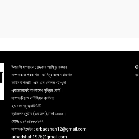
উপদেষ্টা সম্পাদক : খন্দকার আমিনুর রহমান
© 
সম্পাদক ও প্রকাশক : আমিনুর রহমান বাদশাহ
ব্
আইন উপদেষ্টা : এস. এম. দৌলত -ই-খুদা
এ্যাডভোকেট বাংলাদেশ সুপ্রিম কোর্ট।
সম্পাদকীয় ও বাণিজ্যিক কার্যালয়
২৬ বঙ্গবন্ধু অ্যাভিনিউ
ব্যাভিলন সেন্টার (৩য় তলা),ঢাকা ১০০০।
ফোনঃ ০১৭১৫৮৮০২৭৭
সম্পাদক ইমেইল : arbadshah12@gmail.com
arbadshah1975@gmail.com