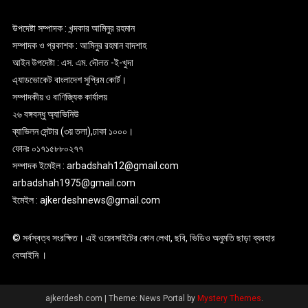
উপদেষ্টা সম্পাদক : খন্দকার আমিনুর রহমান
সম্পাদক ও প্রকাশক : আমিনুর রহমান বাদশাহ
আইন উপদেষ্টা : এস. এম. দৌলত -ই-খুদা
এ্যাডভোকেট বাংলাদেশ সুপ্রিম কোর্ট।
সম্পাদকীয় ও বাণিজ্যিক কার্যালয়
২৬ বঙ্গবন্ধু অ্যাভিনিউ
ব্যাভিলন সেন্টার (৩য় তলা),ঢাকা ১০০০।
ফোনঃ ০১৭১৫৮৮০২৭৭
সম্পাদক ইমেইল : arbadshah12@gmail.com
arbadshah1975@gmail.com
ইমেইল : ajkerdeshnews@gmail.com
© সর্বস্বত্ব সংরক্ষিত। এই ওয়েবসাইটের কোন লেখা, ছবি, ভিডিও অনুমতি ছাড়া ব্যবহার
বেআইনি ।
ajkerdesh.com
|
Theme: News Portal by
Mystery Themes
.