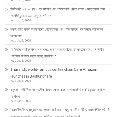
August 6, 2026
দীর্ঘস্থায়ী ৭,৫০০ এমএএইচ ব্যাটারি এবং শক্তিশালী গরিলা গ্লাস ৭আই সুরক্ষা নিয়ে
শাওমি উন্মোচন করল নতুন রেডমি ১৭
August 6, 2026
শরণখোলায় মাদক কারবারিদের গ্রেফতারের পর ওসির বিরুদ্ধে ষড়যন্ত্রের প্রতিবাদে
মানববন্ধন
August 6, 2026
স্মার্টফোন, অ্যালগরিদম ও গণতন্ত্র: জুলাই অভ্যুত্থানের দুই বছরের পাঠ : ডিজিটাল
প্ল্যাটফর্ম কীভাবে বদলে দিচ্ছে রাজনীতি ?
August 6, 2026
Thailand’s world-famous coffee chain Café Amazon
launches in Bashundhara
August 6, 2026
বসুন্ধরা-পিটিটি ওআর অংশীদারিত্বে দেশের বাজারে আন্তর্জাতিক কফি ব্র্যান্ড ‘ক্যাফে
আমাজন’
August 6, 2026
বিএসটিআইর ভ্রাম্যমাণ আদালতের অভিযান : অনুমোদনহীন মিষ্টি ও নবায়নবিহীন দই-ঘি
উৎপাদন, রাজশাহীর আরাফাত মিষ্টিকে ২০ হাজার টাকা জরিমানা