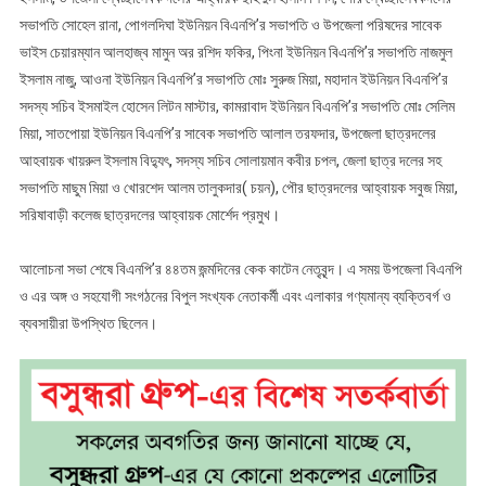
সভাপতি সোহেল রানা, পোগলদিঘা ইউনিয়ন বিএনপি’র সভাপতি ও উপজেলা পরিষদের সাবেক
ভাইস চেয়ারম্যান আলহাজ্ব মামুন অর রশিদ ফকির, পিংনা ইউনিয়ন বিএনপি’র সভাপতি নাজমুল
ইসলাম নাজু, আওনা ইউনিয়ন বিএনপি’র সভাপতি মোঃ সুরুজ মিয়া, মহাদান ইউনিয়ন বিএনপি’র
সদস্য সচিব ইসমাইল হোসেন লিটন মাস্টার, কামরাবাদ ইউনিয়ন বিএনপি’র সভাপতি মোঃ সেলিম
মিয়া, সাতপোয়া ইউনিয়ন বিএনপি’র সাবেক সভাপতি আলাল তরফদার, উপজেলা ছাত্রদলের
আহবায়ক খায়রুল ইসলাম বিদ্যুৎ, সদস্য সচিব সোলায়মান কবীর চপল, জেলা ছাত্র দলের সহ
সভাপতি মাছুম মিয়া ও খোরশেদ আলম তালুকদার( চয়ন), পৌর ছাত্রদলের আহ্বায়ক সবুজ মিয়া,
সরিষাবাড়ী কলেজ ছাত্রদলের আহ্বায়ক মোর্শেদ প্রমুখ।
আলোচনা সভা শেষে বিএনপি’র ৪৪তম জন্মদিনের কেক কাটেন নেতৃবৃন্দ। এ সময় উপজেলা বিএনপি
ও এর অঙ্গ ও সহযোগী সংগঠনের বিপুল সংখ্যক নেতাকর্মী এবং এলাকার গণ্যমান্য ব্যক্তিবর্গ ও
ব্যবসায়ীরা উপস্থিত ছিলেন।