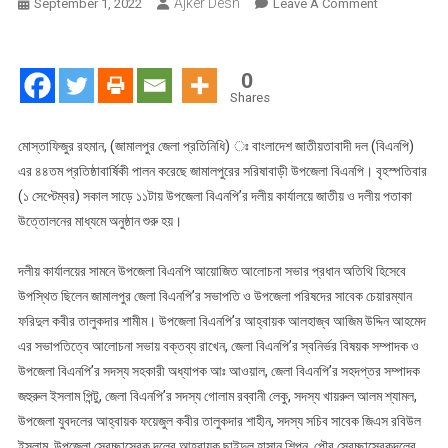
Ajker Desh
On
September 1, 2022
Leave A Comment
সরিষাবাড়ীতে
বিএনপি’র
৪৪তম
0
প্রতিষ্ঠাবার্ষিকী
Shares
পালিত
মোস্তাফিজুর রহমান, (জামালপুর জেলা প্রতিনিধি) ঃ বাংলাদেশ জাতীয়তাবাদী দল (বিএনপি)
এর ৪৪তম প্রতিষ্ঠাবার্ষিকী পালন করেছে জামালপুরের সরিষাবাড়ী উপজেলা বিএনপি। বৃহস্পতিবার
(১ সেপ্টেম্বর) সকাল সাড়ে ১১টায় উপজেলা বিএনপি’র দলীয় কার্যালয়ে জাতীয় ও দলীয় পতাকা
উত্তোলনের মাধ্যমে অনুষ্ঠান শুরু হয়।
দলীয় কার্যালয়ের সামনে উপজেলা বিএনপি আয়োজিত আলোচনা সভার প্রধান অতিথি হিসেবে
উপস্থিত ছিলেন জামালপুর জেলা বিএনপি’র সভাপতি ও উপজেলা পরিষদের সাবেক চেয়ারম্যান
ফরিদুল কবীর তালুকদার শামীম। উপজেলা বিএনপি’র আহ্বায়ক আলহাজ্ব আজিম উদ্দিন আহমেদ
এর সভাপতিত্বে আলোচনা সভায় বক্তব্য রাখেন, জেলা বিএনপি’র স্বনির্ভর বিষয়ক সম্পাদক ও
উপজেলা বিএনপি’র সদস্য সহকারী অধ্যাপক আঃ আওয়াল, জেলা বিএনপি’র সহদপ্তর সম্পাদক
জহুরুল ইসলাম পিন্টু, জেলা বিএনপি’র সদস্য গোলাম রব্বানী লেকু, সদস্য খায়রুল আলম শ্যামল,
উপজেলা যুবদলের আহ্বায়ক ফয়েজুল কবীর তালুকদার শাহীন, সদস্য সচিব সাবেক জিএস রবিউল
ইসলাম, উপজেলা স্বেচ্ছাসেবক দলের আহ্বায়ক ছাইদুল হাসান শিপন, পৌর স্বেচ্ছাসেবকদলের