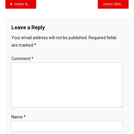
Post
ভোক্তা অধিদপ্তর নীলফামারী জেলা কার্যালয়ের বাজার তদারকি
ভোক্তা অধিদপ্তর কু‌মিল্লা জেলা কার্যাল‌য়ের বাজার তদার‌কি অ‌ভিযান
navigation
Leave a Reply
Your email address will not be published.
Required fields
are marked
*
Comment
*
Name
*