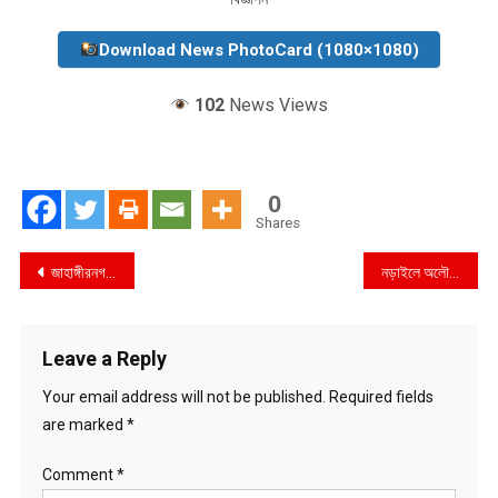
Download News PhotoCard (1080×1080)
102
News Views
0
Shares
Post
জাহাঙ্গীরনগর বিশ্ববিদ্যালয় সাংবাদিকদের ২৪ ঘণ্টার আল্টিমেটাম
নড়াইলে অলৌকিক ভাবেই দুধ দিচ্ছে,ভাগ্যরাজ,ভাগ্য পরিবর্তনের স্বপ্ন দেখছেন,গরু পালনকারী জাহাঙ্গীর
navigation
Leave a Reply
Your email address will not be published.
Required fields
are marked
*
Comment
*