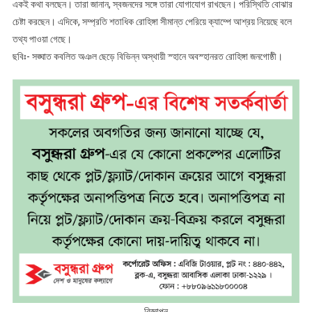
একই কথা বলছেন। তারা জানান, স্বজনদের সঙ্গে তারা যোগাযোগ রাখছেন। পরিস্থিতি বোঝার
চেষ্টা করছেন। এদিকে, সম্প্রতি শতাধিক রোহিঙ্গা সীমান্ত পেরিয়ে ক্যাম্পে আশ্রয় নিয়েছে বলে
তথ্য পাওয়া গেছে।
ছবিঃ- সঙ্ঘাত কবলিত অঞল ছেড়ে বিভিন্ন অস্থায়ী স্হানে অবস্হানরত রোহিঙ্গা জনগোষ্ঠী।
বিজ্ঞাপন