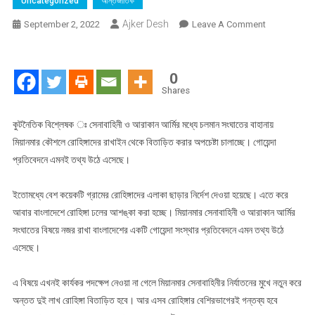
Uncategorized
আন্তর্জাতিক
Ajker Desh
On
September 2, 2022
Leave A Comment
“গোয়েন্দা
সংস্থার
প্রতিবেদন”
0
এখনই
Shares
কার্যকর
পদক্ষেপ
কুটনৈতিক বিশ্লেষক ঃ সেনাবাহিনী ও আরাকান আর্মির মধ্যে চলমান সংঘাতের বাহানায়
না
মিয়ানমার কৌশলে রোহিঙ্গাদের রাখাইন থেকে বিতাড়িত করার অপচেষ্টা চালাচ্ছে। গোয়েন্দা
নিলে
প্রতিবেদনে এমনই তথ্য উঠে এসেছে।
দেশে
ঢুকতে
ইতোমধ্যে বেশ কয়েকটি গ্রামের রোহিঙ্গাদের এলাকা ছাড়ার নির্দেশ দেওয়া হয়েছে। এতে করে
পারে
আবার বাংলাদেশে রোহিঙ্গা ঢলের আশঙ্কা করা হচ্ছে। মিয়ানমার সেনাবাহিনী ও আরাকান আর্মির
আরো
সংঘাতের বিষয়ে নজর রাখা বাংলাদেশের একটি গোয়েন্দা সংস্থার প্রতিবেদনে এমন তথ্য উঠে
২
এসেছে।
লাখ
রোহিঙ্গা
এ বিষয়ে এখনই কার্যকর পদক্ষেপ নেওয়া না গেলে মিয়ানমার সেনাবাহিনীর নির্যাতনের মুখে নতুন করে
অন্তত দুই লাখ রোহিঙ্গা বিতাড়িত হবে। আর এসব রোহিঙ্গার বেশিরভাগেরই গন্তব্য হবে