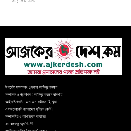
August 6, 2026
উপদেষ্টা সম্পাদক : খন্দকার আমিনুর রহমান
সম্পাদক ও প্রকাশক : আমিনুর রহমান বাদশাহ
আইন উপদেষ্টা : এস. এম. দৌলত -ই-খুদা
এ্যাডভোকেট বাংলাদেশ সুপ্রিম কোর্ট।
সম্পাদকীয় ও বাণিজ্যিক কার্যালয়
২৬ বঙ্গবন্ধু অ্যাভিনিউ