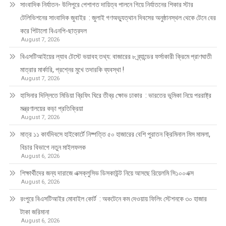
সাংবাদিক নির্যাতন- উলিপুরে পেশাগত দায়িত্ব পালনে গিয়ে নির্যাতনের শিকার স্টার
টেলিভিশনের সাংবাদিক জুবাইর : জুলাই গণঅভ্যুত্থান দিবসের অনুষ্ঠানস্থল থেকে টেনে বের
করে পিটালো বিএনপি-ছাত্রদল
August 7, 2026
বিএসটিআইয়ের ল্যাব টেস্টে ভয়াবহ তথ্য: বাজারের ৮ ব্র্যান্ডের ফর্সাকারী ক্রিমে প্রাণঘাতী
মাত্রার মার্কারি, প্রশ্নের মুখে তদারকি ব্যবস্থা !
August 7, 2026
হাসিনার দিল্লিতে মিডিয়া ব্রিফিং ঘিরে তীব্র ক্ষোভ ঢাকার : ভারতের ভূমিকা নিয়ে পররাষ্ট্র
মন্ত্রণালয়ের কড়া প্রতিক্রিয়া
August 7, 2026
মাত্র ১১ কার্যদিবসে হাইকোর্টে নিষ্পত্তি ৫০ হাজারের বেশি পুরাতন ক্রিমিনাল মিস মামলা,
বিচার বিভাগে নতুন মাইলফলক
August 6, 2026
শিক্ষার্থীদের জন্য দারাজে এক্সক্লুসিভ ডিসকাউন্ট নিয়ে আসছে রিয়েলমি সি১০০এক্স
August 6, 2026
রংপুরে বিএসটিআইর মোবাইল কোর্ট : অকটেনে কম দেওয়ায় ফিলিং স্টেশনকে ৩০ হাজার
টাকা জরিমানা
August 6, 2026