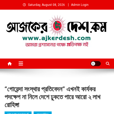
Skip
Saturday, August 08, 2026
Admin Login
to
content
আমরা প্রশাসনের পক্ষে প্রতিপক্ষ নই
“গোয়েন্দা সংস্থার প্রতিবেদন” এখনই কার্যকর
পদক্ষেপ না নিলে দেশে ঢুকতে পারে আরো ২ লাখ
রোহিঙ্গা