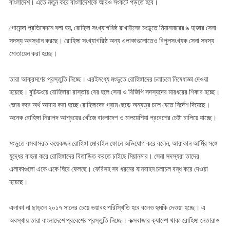
বাংলাদেশ। এতে নতুন করে বাংলাদেশকে আরও সংকটে পড়তে হবে।
গোয়েন্দা প্রতিবেদনে বলা হয়, রোহিঙ্গা সংখ্যাগরিষ্ঠ রাখাইনের মংডুতে মিয়ানমারের ৯ হাজার সেনা
সদস্য অবস্থান করছে। রোহিঙ্গা সংখ্যাগরিষ্ঠ অন্য এলাকাগুলোতেও বিপুলসংখ্যক সেনা সদস্য
মোতায়েন করা হচ্ছে।
তারা আক্রমণের প্রস্তুতি নিচ্ছে। এরইমধ্যে মংডুতে রোহিঙ্গাদের চলাচলে নিষেধাজ্ঞা দেওয়া
হয়েছে। বুচিডংয়ে রোহিঙ্গারা রাস্তায় বের হলে সেনা ও বিজিপি সদস্যদের মারধরের শিকার হচ্ছে।
জোর করে অর্থ আদায় করা হচ্ছে রোহিঙ্গাদের গ্রাম ছেড়ে অন্যত্র চলে যেতে নির্দেশ দিয়েছে।
অনেক রোহিঙ্গা নিরাপদ আশ্রয়ের খোঁজে বাংলাদেশ ও মালয়েশিয়া প্রবেশের চেষ্টা চালিয়ে যাচ্ছে।
মংডুতে বসবাসরত কয়েকজন রোহিঙ্গা মোবাইল ফোনে অভিযোগ করে বলেন, আরাকান আর্মির সঙ্গে
যুদ্ধের বাহনা করে রোহিঙ্গাদের বিতাড়িত করতে চাইছে মিয়ানমার। সেনা সদস্যরা তাদের
এলাকাগুলো একে একে ঘিরে ফেলছে। ফেরিসহ সব ধরনের যানবাহন চলাচল বন্ধ করে দেওয়া
হয়েছে।
এলাকা না ছাড়লে ২০১৭ সালের চেয়ে ভয়াবহ পরিস্থিতি হবে বলেও হুমকি দেওয়া হচ্ছে। এ
অবস্থায় তারা বাংলাদেশে প্রবেশের প্রস্তুতি নিচ্ছে। কক্সবাজার ক্যাম্পে থাকা রোহিঙ্গা নেতারাও