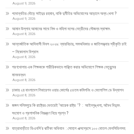
August 9, 2026
পদোন্নতির দৌড়ে সাইদুর রহমান, নাকি দুর্নীতির অভিযোগের আড়ালে অন্য খেলা ?
August 9, 2026
আমান উল্লাহ আমানের সাথে নিশু ও মহিলা দলের নেত্রীদের সৌজন্য স্বাক্ষাৎ
August 8, 2026
আন্তর্জাতিক আদিবাসী দিবস ২০২৬: ন্যায়বিচার, সমঅধিকার ও জাতিসত্ত্বার স্বীকৃতি চাই
– নিকোলাস বিশ্বাস
August 8, 2026
শরণখোলায় এক শিক্ষককে শারীরিকভাবে লাঞ্ছিত করার অভিযোগে শিক্ষক নেতৃবৃন্দের
মানববন্ধন
August 8, 2026
ঢাকায় ২য় বাংলাদেশ লিবারেশন ওয়ার কোর্সের ৫৪তম কমিশনিং ও ফেলোশিপ ডে উদ্‌যাপন
August 8, 2026
জঙ্গল সলিমপুরে কি রাষ্ট্রের ভেতরেই ‘আরেক রাষ্ট্র ’? : আইনশৃঙ্খলা, অবৈধ বিদ্যুৎ
সংযোগ ও প্রশাসনিক নিয়ন্ত্রণ নিয়ে প্রশ্ন ?
August 8, 2026
যাত্রাবাড়ীতে ডিএনসি’র ঝটিকা অভিযান : সোহাগ এক্সপ্রেসে ১০০ বোতল ফেনসিডিলসহ