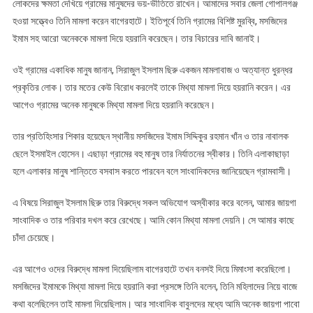
লোকদের ক্ষমতা দেখিয়ে গ্রামের মানুষদের ভয়-ভীতিতে রাখেন। আমাদের সবার জেলা গোপালগঞ্জ
হওয়া সত্ত্বেও তিনি মামলা করেন বাগেরহাটে। ইতিপূর্বে তিনি গ্রামের বিশিষ্ট মুরব্বি, মসজিদের
ইমাম সহ আরো অনেককে মামলা দিয়ে হয়রানি করেছেন। তার বিচারের দাবি জানাই।
ওই গ্রামের একাধিক মানুষ জানান, সিরাজুল ইসলাম ছিরু একজন মামলাবাজ ও অত্যান্ত ধুরন্ধর
প্রকৃতির লোক। তার মতের কেউ বিরোধ করলেই তাকে মিথ্যা মামলা দিয়ে হয়রানি করেন। এর
আগেও গ্রামের অনেক মানুষকে মিথ্যা মামলা দিয়ে হয়রানি করেছেন।
তার প্রতিহিংসার শিকার হয়েছেন স্থানীয় মসজিদের ইমাম সিদ্দিকুর রহমান খাঁন ও তার নাবালক
ছেলে ইসমাইল হোসেন। এছাড়া গ্রামের বহু মানুষ তার নির্যাতনের স্বীকার। তিনি এলাকাছাড়া
হলে এলাকার মানুষ শান্তিতে বসবাস করতে পারবেন বলে সাংবাদিকদের জানিয়েছেন গ্রামবাসী।
এ বিষয়ে সিরাজুল ইসলাম ছিরু তার বিরুদ্ধে সকল অভিযোগ অস্বীকার করে বলেন, আমার জায়গা
সাংবাদিক ও তার পরিবার দখল করে রেখেছে। আমি কোন মিথ্যা মামলা দেয়নি। সে আমার কাছে
চাঁদা চেয়েছে।
এর আগেও ওদের বিরুদ্ধে মামলা দিয়েছিলাম বাগেরহাটে তখন বনসই দিয়ে মিমাংসা করেছিলো।
মসজিদের ইমামকে মিথ্যা মামলা দিয়ে হয়রানি করা প্রসঙ্গে তিনি বলেন, তিনি মহিলাদের নিয়ে বাজে
কথা বলেছিলেন তাই মামলা দিয়েছিলাম। আর সাংবাদিক বাবুলদের মধ্যে আমি অনেক জায়গা পাবো