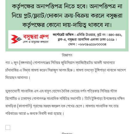
বিজ্ঞাপন
গত ২ জুন (মঙ্গলবার) গোপালগঞ্জের সিনিয়র জুডিসিয়াল ম্যাজিষ্ট্রেটের আমলী আদালতে
চাঁদাবাজির এ মিথ্যা মামলা করেন সিরাজুল আলম ছিরু। মামলা তদন্তে টুঙ্গিপাড়া থানাকে আদেশ
দিয়েছেন আদালত।
ভুক্তভোগী সাংবাদিক এস এম বাবুল হোসেন দৈনিক ভোরের দর্পন পত্রিকার সিনিয়র স্টাফ
রিপোর্টার ও ঢাকাস্থ গোপালগঞ্জ সাংবাদিক সমিতির সভাপতি। তিনি টুঙ্গিপাড়া উপজেলার দক্ষিন
বাশুড়িয়া (কালাপানি) গ্রামের মরহুম জহুরুল হক শেখের ছেলে। মামলায় সাংবাদিক সহ তার
পরিবারের আরো ৬ জনকে বিবাদী করা হয়েছে।