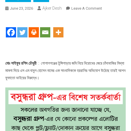
Ajker Desh
On
June 23, 2026
Leave A Comment
জমি
নিয়ে
বিরোধের
জের
:
মিথ্যা
মামলা
দিয়ে
মোঃ সাইফুর রশিদ চৌধুরী
: গোপালগঞ্জের টুঙ্গিপাড়ায় জমি নিয়ে বিরোধের জেরে চাঁদাবাজির মিথ্যা
সাংবাদিককে
মামলা দিয়ে এস এম বাবুল হোসেন নামের এক সাংবাদিককে হয়রানির অভিযোগ উঠেছে তারই আপন
হয়রানি
ফুফাতো ভাইয়ের বিরুদ্ধে।