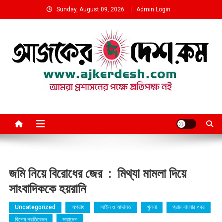
Skip
Sunday, August 09, 2026
Admin Login
to
content
আমরা প্রশাসনের পক্ষে প্রতিপক্ষ নই
জমি নিয়ে বিরোধের জের : মিথ্যা মামলা দিয়ে
সাংবাদিককে হয়রানি
Uncategorized
অপরাধ
আইন ও আদালত
খুলনা
গ্রাম বাংলার খবর
বিশেষ প্রতিবেদন
সারাদেশ