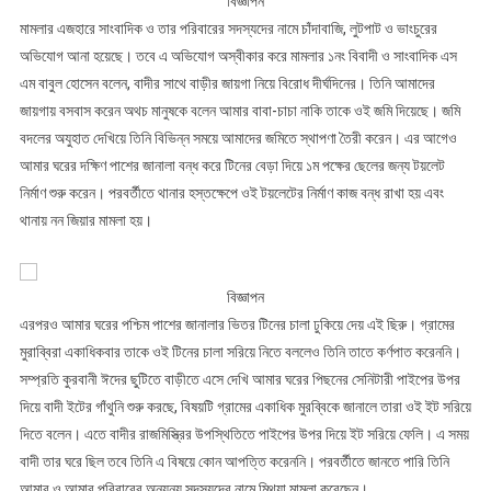
বিজ্ঞাপন
মামলার এজহারে সাংবাদিক ও তার পরিবারের সদস্যদের নামে চাঁদাবাজি, লুটপাট ও ভাংচুরের
অভিযোগ আনা হয়েছে। তবে এ অভিযোগ অস্বীকার করে মামলার ১নং বিবাদী ও সাংবাদিক এস
এম বাবুল হোসেন বলেন, বাদীর সাথে বাড়ীর জায়গা নিয়ে বিরোধ দীর্ঘদিনের। তিনি আমাদের
জায়গায় বসবাস করেন অথচ মানুষকে বলেন আমার বাবা-চাচা নাকি তাকে ওই জমি দিয়েছে। জমি
বদলের অযুহাত দেখিয়ে তিনি বিভিন্ন সময়ে আমাদের জমিতে স্থাপণা তৈরী করেন। এর আগেও
আমার ঘরের দক্ষিণ পাশের জানালা বন্ধ করে টিনের বেড়া দিয়ে ১ম পক্ষের ছেলের জন্য টয়লেট
নির্মাণ শুরু করেন। পরবর্তীতে থানার হস্তক্ষেপে ওই টয়লেটের নির্মাণ কাজ বন্ধ রাখা হয় এবং
থানায় নন জিয়ার মামলা হয়।
বিজ্ঞাপন
এরপরও আমার ঘরের পশ্চিম পাশের জানালার ভিতর টিনের চালা ঢুকিয়ে দেয় এই ছিরু। গ্রামের
মুরাব্বিরা একাধিকবার তাকে ওই টিনের চালা সরিয়ে নিতে বললেও তিনি তাতে কর্ণপাত করেননি।
সম্প্রতি কুরবানী ঈদের ছুটিতে বাড়ীতে এসে দেখি আমার ঘরের পিছনের সেনিটারী পাইপের উপর
দিয়ে বাদী ইটের গাঁথুনি শুরু করছে, বিষয়টি গ্রামের একাধিক মুরব্বিকে জানালে তারা ওই ইট সরিয়ে
দিতে বলেন। এতে বাদীর রাজমিস্ত্রির উপস্থিতিতে পাইপের উপর দিয়ে ইট সরিয়ে ফেলি। এ সময়
বাদী তার ঘরে ছিল তবে তিনি এ বিষয়ে কোন আপত্তি করেননি। পরবর্তীতে জানতে পারি তিনি
আমার ও আমার পরিবারের অন্যন্য সদস্যদের নামে মিথ্যা মামলা করেছেন।