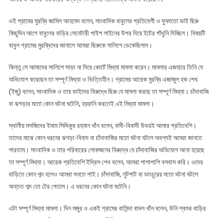
ওই গ্রামের মুরব্বি জামিল আহমেদ বলেন, সাংবাদিক বাবুলের প্রতিবেশী ও ফুফাতো ভাই ছিরু
কিছুদিন আগে বাবুলের বাড়ির সেনেটারী পাইপ লাইনের উপর দিয়ে ইটের গাঁথুনি দিচ্ছিল। বিষয়টি
বাবুল গ্রামের মুরব্বিদের জানালে আমরা ছিরুকে সালিশে ডেকেছিলাম।
কিন্তু সে আমাদের সালিশে সাড়া না দিয়ে কোর্টে মিথ্যা মামলা করেন। মামলার এজহারে তিনি যে
অভিযোগ করেছেন তা সম্পূর্ণ মিথ্যা ও ভিত্তিহীন। গ্রামের আরেক মুরব্বি এজাজুল হক শেখ
(ইজু) বলেন, সাংবাদিক ও তার ভাইদের বিরুদ্ধে ছিরু যে মামলা করছে তা সম্পূর্ণ মিথ্যা। চাঁদাবাজি
বা ঝগড়ার মতো কোন ঘটনা ঘটেনি, হয়রানি করতেই এই মিথ্যা মামলা।
স্থানীয় মসজিদের ইমাম সিদ্দিকুর রহমান খাঁন বলেন, বাদী-বিবাদী উভয়ই আমার প্রতিবেশি।
তাদের মাঝে কোন ধরনের ঝগড়া-বিবাদ বা চাঁদাবাজির মতো ঘটনা ঘটলে অবশ্যই আমরা জানতে
পারতাম। সাংবাদিক ও তার পরিবারের লোকজনের বিরুদ্ধে যে চাঁদাবাজির অভিযোগ আনা হয়েছে
তা সম্পূর্ণ মিথ্যা। আরেক প্রতিবেশি ইদ্রিস শেখ বলেন, আমরা পাশাপাশি বসবাস করি। ওদের
বাড়িতে কোন শব্দ হলেও আমরা শুনতে পাই। চাঁদাবাজি, লুটপাট বা ভাংচুরের মতো ঘটনা ঘটলে
অন্তত শব্দ তো টের পেতাম। এ ধরনের কোন ঘটনা ঘটেনি।
এটা সম্পূর্ণ মিথ্যা মামলা। দিন মজুর ও একই গ্রামের বাসিন্দা বাদল খাঁন বলেন, উনি শ্বশুর বাড়ির