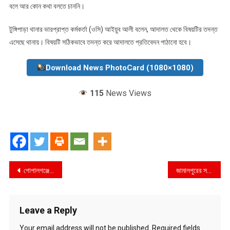
বলে আর কোন কথা বলতে চাননি।
টুঙ্গিপাড়া থানার ভারপ্রাপ্ত কর্মকর্তা (ওসি) আইয়ুব আলী বলেন, আদালত থেকে বিষয়টির তদন্ত
এসেছে থানায়। বিষয়টি সঠিকভাবে তদন্ত করে আদালতে প্রতিবেদন পাঠানো হবে।
Download News PhotoCard (1080×1080)
115
News Views
Post
​গোপালগঞ্জে আওয়ামী লীগের ৭৭তম প্রতিষ্ঠাবার্ষিকী : তৎপরতাহীন জেলা, সতর্ক অবস্থানে প্রশাসন
জামালপুরের সরিষাবাড়ীতে আ.লীগের অপতৎপরতা ঠেকাতে ছাত্রদলের মিছিল
navigation
Leave a Reply
Your email address will not be published.
Required fields