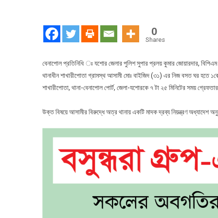
0
Shares
বেনাপোল প্রতিনিধি ঃ যশোর জেলার পুলিশ সুপার প্রলয় কুমার জোয়ারদার, বিপিএম (ব
থানাধীন শাখারীপোতা গ্রামস্থ আসামী মোঃ বাইজিদ (৩১) এর নিজ বসত ঘর হতে ১কেজি
শাখারীপোতা, থানা-বেনাপোল পোর্ট, জেলা-যশোরকে ৭ টা ২৫ মিনিটের সময় গ্রেফতা
উক্ত বিষয়ে আসামীর বিরুদ্ধে অত্র থানায় একটি মাদক দ্রব্য নিয়ন্ত্রণ অধ্যাদেশ 