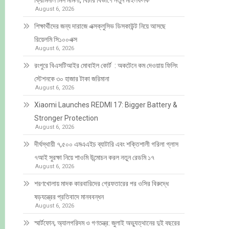
ক্রিমিনাল মিস মামলা, বিচার বিভাগে নতুন মাইলফলক
August 6, 2026
শিক্ষার্থীদের জন্য দারাজে এক্সক্লুসিভ ডিসকাউন্ট নিয়ে আসছে
রিয়েলমি সি১০০এক্স
August 6, 2026
রংপুরে বিএসটিআইর মোবাইল কোর্ট : অকটেনে কম দেওয়ায় ফিলিং
স্টেশনকে ৩০ হাজার টাকা জরিমানা
August 6, 2026
Xiaomi Launches REDMI 17: Bigger Battery &
Stronger Protection
August 6, 2026
দীর্ঘস্থায়ী ৭,৫০০ এমএএইচ ব্যাটারি এবং শক্তিশালী গরিলা গ্লাস
৭আই সুরক্ষা নিয়ে শাওমি উন্মোচন করল নতুন রেডমি ১৭
August 6, 2026
শরণখোলায় মাদক কারবারিদের গ্রেফতারের পর ওসির বিরুদ্ধে
ষড়যন্ত্রের প্রতিবাদে মানববন্ধন
August 6, 2026
স্মার্টফোন, অ্যালগরিদম ও গণতন্ত্র: জুলাই অভ্যুত্থানের দুই বছরের