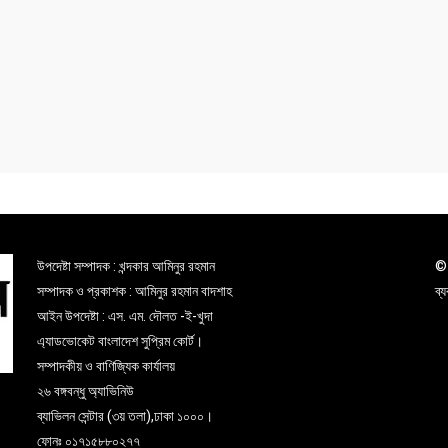
উপদেষ্টা সম্পাদক : খন্দকার আমিনুর রহমান
© 
সম্পাদক ও প্রকাশক : আমিনুর রহমান বাদশাহ
ব্
আইন উপদেষ্টা : এস. এম. দৌলত -ই-খুদা
এ্যাডভোকেট বাংলাদেশ সুপ্রিম কোর্ট।
সম্পাদকীয় ও বাণিজ্যিক কার্যালয়
২৬ বঙ্গবন্ধু অ্যাভিনিউ
ব্যাভিলন সেন্টার (৩য় তলা),ঢাকা ১০০০।
ফোনঃ ০১৭১৫৮৮০২৭৭