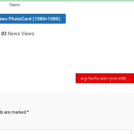
বিজ্ঞাপন
ews PhotoCard (1080×1080)
83
News Views
রংপুর বিভাগীয় আইন-শৃংখলা কমিটি, চোরাচালান নিরোধ টাস্কফোর্স কমিটি ও উন্নয়ন সমন্বয় কমিটির সভা অনুষ্ঠিত
lds are marked
*