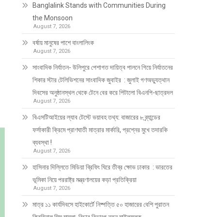
Banglalink Stands with Communities During
the Monsoon
August 7, 2026
বর্ষায় মানুষের পাশে বাংলালিংক
August 7, 2026
সাংবাদিক নির্যাতন- উলিপুরে পেশাগত দায়িত্ব পালনে গিয়ে নির্যাতনের
শিকার স্টার টেলিভিশনের সাংবাদিক জুবাইর : জুলাই গণঅভ্যুত্থান
দিবসের অনুষ্ঠানস্থল থেকে টেনে বের করে পিটালো বিএনপি-ছাত্রদল
August 7, 2026
বিএসটিআইয়ের ল্যাব টেস্টে ভয়াবহ তথ্য: বাজারের ৮ ব্র্যান্ডের
ফর্সাকারী ক্রিমে প্রাণঘাতী মাত্রার মার্কারি, প্রশ্নের মুখে তদারকি
ব্যবস্থা !
August 7, 2026
হাসিনার দিল্লিতে মিডিয়া ব্রিফিং ঘিরে তীব্র ক্ষোভ ঢাকার : ভারতের
ভূমিকা নিয়ে পররাষ্ট্র মন্ত্রণালয়ের কড়া প্রতিক্রিয়া
August 7, 2026
মাত্র ১১ কার্যদিবসে হাইকোর্টে নিষ্পত্তি ৫০ হাজারের বেশি পুরাতন