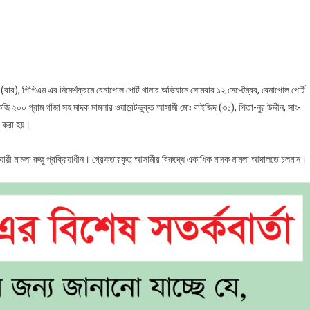
বেনাপোল
পোর্ট
থানা
পুলিশের
অভিযানে
১
ার), পিপিএম এর নিদের্শক্রমে বেনাপোল পোর্ট থানার অভিযানে সোমবার ১২ সেপ্টেম্বর, বেনাপোল পোর্ট
কেজি
 ২০০ গ্রাম গাঁজা সহ মাদক মামলার ওয়ারেন্টভুক্ত আসামী মোঃ বাইজিদ (৩১), পিতা-নুর উদ্দীন, সাং-
২০০
র করা হয়।
গ্রাম
গাঁজা
অনুযায়ী মামলা রুজু প্রক্রিয়াধীন। গ্রেফতারকৃত আসামীর বিরুদ্ধে একাধিক মাদক মামলা আদালতে চলমান।
সহ
ওয়ারেন্ট
ভূক্ত
আসামী
গ্রেফতার