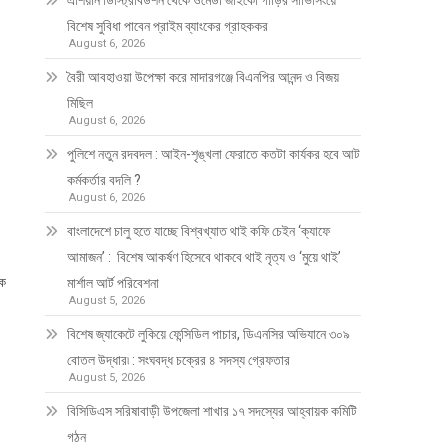
এশিয়ান ডিস্ট্রিবিউশন থেকে ওমেডা জাইকো গাড়ির সার্ভিসিংয়ে
বিশেষ সুবিধা পাবেন প্রাইম ব্যাংকের গ্রাহককর
August 6, 2026
বৈরী আবহাওয়া উপেক্ষা করে মাদারগঞ্জে বিএনপির আনন্দ ও বিজয়
মিছিল
August 6, 2026
পুলিশে নতুন রদবদল : আইন-শৃঙ্খলা ফেরাতে কতটা কার্যকর হবে আট
কর্মকর্তার বদলি ?
August 6, 2026
​​বাংলাদেশে চালু হতে যাচ্ছে বিশ্বখ্যাত থাই কফি চেইন ‘ক্যাফে
আমাজন’ : বিশেষ আকর্ষণ হিসেবে থাকবে থাই নৃত্য ও ‘মুয়ে থাই’
বক
মার্শাল আর্ট পরিবেশনা
August 5, 2026
বিশেষ জ্যাকেটে লুকিয়ে ফেন্সিডিল পাচার, ডিএনসির অভিযানে ৩০৯
বোতল উদ্ধার৷ : সংঘবদ্ধ চক্রের ৪ সদস্য গ্রেফতার
August 5, 2026
বিসিডিএস সরিষাবাড়ী উপজেলা শাখার ১৭ সদস্যের আহ্বায়ক কমিটি
গঠন