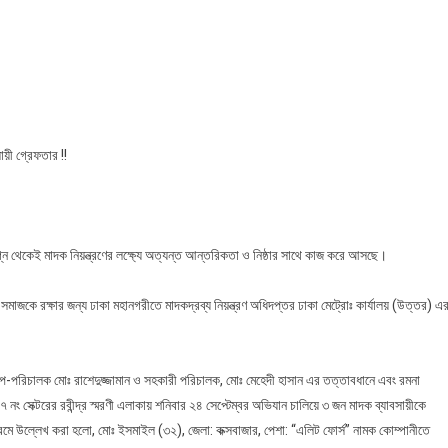
এলিট
ফোর্স
সিকিউরিটি
কোম্পানীর
চাকুরীর
আড়ালে
এলিট
য়ী গ্রেফতার !!
শ্রেণীর
মাদকের
জমজমাট
বানিজ্য
গ্ন থেকেই মাদক নিয়ন্ত্রণের লক্ষ্যে অত্যন্ত আন্তরিকতা ও নিষ্ঠার সাথে কাজ করে আসছে।
াজকে রক্ষার জন্য ঢাকা মহানগরীতে মাদকদ্রব্য নিয়ন্ত্রণ অধিদপ্তর ঢাকা মেট্রোঃ কার্যালয় (উত্তর) এ
প-পরিচালক মোঃ রাশেদুজ্জামান ও সহকারী পরিচালক, মোঃ মেহেদী হাসান এর তত্তাবধানে এবং রমনা
৭ নং সেক্টরের রবীন্দ্র স্মরণী এলাকায় শনিবার ২৪ সেপ্টেম্বর অভিযান চালিয়ে ৩ জন মাদক ব্যাবসায়ীকে
রমে উল্লেখ করা হলো, মোঃ ইসমাইল (৩২), জেলা: কক্সবাজার, পেশা: “এলিট ফোর্স” নামক কোম্পানীতে