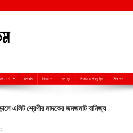
সারাদেশ
অপরাধ
বিনোদন
স্বাস্থ্য
বিজ্ঞান ও প্রযুক্তি
শিক্ষাঙ্গন
আড়ালে এলিট শ্রেণীর মাদকের জমজমাট বানিজ্য
On
t