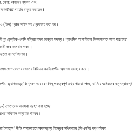
রা, পেশা: কাপড়ের ব্যবসা এবং
 সিকিউরিটি গার্ডের চাকুরি করতেন।
 ৩ (তিন) গ্রাম আইস সহ গ্রেফতার করা হয়।
ীপুর কেন্দ্রীক একটি সক্রিয় মাদক চক্রের সদস্য। প্রাথমিক আসামীদের জিজ্ঞাসাবাদে জানা যায় তারা
াইকারী দরে সরবরাহ করত।
করতো না মর্মে জানায়।
মধ্যে যোগাযোগের ক্ষেত্রে বিভিন্ন এনক্রিপ্টেড অ্যাপস ব্যবহার করে।
প্টেড অ্যাপসসমূহ বিশ্লেষণ করে বেশ কিছু গুরুত্বপূর্ণ তথ্য পাওয়া গেছে, যা নিয়ে অধিকতর অনুসন্ধান পূর্
০) মোতাবেক ব্যবস্থা গ্রহণ করা হচ্ছে।
এ ধরণের অভিযান অব্যাহত থাকবে।
জিরো টলারেন্স ’ নীতি বাস্তবায়নে মাদকদ্রব্য নিয়ন্ত্রণ অধিদপ্তর (ডিএনসি) বদ্ধপরিকর।