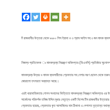
!! রাজধানীর উত্তরা থেকে ৯৬৮০ পিস ইয়াবা ও ৩ গ্রাম আইস সহ ৩ জন মাদক ব্যবসা
নিজস্ব প্রতিবেদক ঃ মাদকদ্রব্য নিয়ন্ত্রণ অধিদপ্তর (ডিএনসি) প্রতিষ্ঠার সূচনাল
মাদকদ্রব্য উদ্ধর ও মাদক ব্যবসায়ীদের গ্রেফতার সহ নেশার মরণ ছোবল থেকে তরুন সম
জোরালো তৎপরতা অব্যাহত আছে।
এরই ধারাবাহিকতায় গোপন সংবাদের ভিত্তিতে মাদকদ্রব্য নিয়ন্ত্রণ অধিদপ্তর এর উ
সার্কেলের পরিদর্শক তমিজ উদ্দিন মৃধার নেতৃত্বে একটি বিশেষ টিম রাজধানীর উত্তরার 
গ্রেফতার হয়েছে, গ্রেফতার কৃত আসামিদের নাম ঠিকানা এ পেশাগত বৃত্তান্ত যথাক্