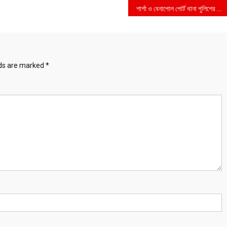
শার্শা ও বেনাপোল পোর্ট থানা পুলিশের ওপেন হাউজ ডে অনুষ্ঠিত
lds are marked
*