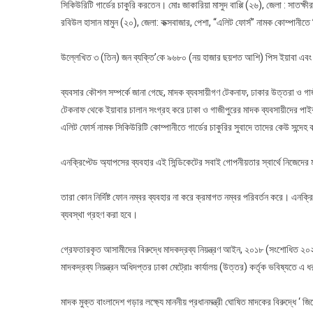
সিকিউরিটি গার্ডের চাকুরি করতেন। মোঃ জাকারিয়া মাসুদ বাপ্পি (২৬), জেলা : সাতক্ষী
রবিউল হাসান মামুন (২০), জেলা: কক্সবাজার, পেশা, “এলিট ফোর্স” নামক কোম্পানীতে
উল্লেখিত ৩ (তিন) জন ব্যক্তি’কে ৯৬৮০ (নয় হাজার ছয়শত আশি) পিস ইয়াবা এবং
ব্যবসার কৌশল সম্পর্কে জানা গেছে, মাদক ব্যবসায়ীগণ টেকনাফ, ঢাকার উত্তরা ও গাজ
টেকনাফ থেকে ইয়াবার চালান সংগ্রহ করে ঢাকা ও গাজীপুরের মাদক ব্যবসায়ীদের প
এলিট ফোর্স নামক সিকিউরিটি কোম্পানীতে গার্ডের চাকুরির সুবাদে তাদের কেউ সন্দেহ 
এনক্রিপ্টেড অ্যাপসের ব্যবহার এই সিন্ডিকেটের সবাই গোপনীয়তার স্বার্থে নিজেদের 
তারা কোন নির্দিষ্ট ফোন নম্বর ব্যবহার না করে ক্রমাগত নম্বর পরিবর্তন করে। এনক্রি
ব্যবস্থা গ্রহণ করা হবে।
গ্রেফতারকৃত আসামীদের বিরুদ্ধে মাদকদ্রব্য নিয়ন্ত্রণ আইন, ২০১৮ (সংশোধিত ২০২
মাদকদ্রব্য নিয়ন্ত্রন অধিদপ্তর ঢাকা মেট্রোঃ কার্যালয় (উত্তর) কর্তৃক ভবিষ্যতে 
মাদক মুক্ত বাংলাদেশ গড়ার লক্ষ্যে মাননীয় প্রধানমন্ত্রী ঘোষিত মাদকের বিরুদ্ধে ‘ 