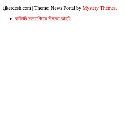
© সর্বস্বত্ব সংরক্ষিত। এই ওয়েবসাইটের কোন লেখা, ছবি, ভিডিও অনুমতি ছাড়া ব্যবহার বেআইনি ।
ajkerdesh.com
|
Theme: News Portal by
Mystery Themes
.
কারিগরি সহযোগিতায় সীমান্ত আইটি