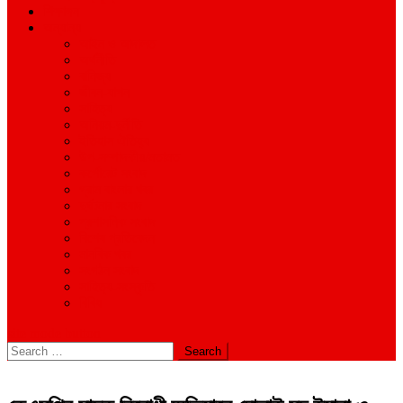
শিক্ষাঙ্গন
অন্যান্য
আইন ও আদালত
অর্থনীতি
বানিজ্য
জীবন-যাপন
সাহিত্য
অনিয়ম-দুর্নীতি
ইতিহাস ঐতিহ্য
উপ-সম্পাদকীয়/মতামত
কর্পোরেট সংবাদ
গ্রাম বাংলার খবর
দুর্ঘটনার সংবাদ
প্রশাসনিক সংবাদ
বিশেষ প্রতিবেদন
মানবিক খবর
সংগঠন সংবাদ
সাহিত্য-সংস্কৃতি
বিবিধ
site mode button
Search
for: