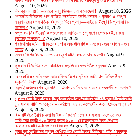
থাকার অভিযোগ, নতুন প্রকৌশলী যোগ দিলেও দায়িত্ব বুঝিয়ে দিচ্ছেন না
August 10, 2026
বিগ ব্রাদার নয় ! ভারতকে বন্ধু হিসেবে চায় বাংলাদেশ !
August 10, 2026
গেজেটের নীতিমালা পাশ কাটিয়ে ‘লটারিতে’ বদলি-পদায়ন ? গৃহায়ণ ও গণপূর্ত
মন্ত্রণালয়ের সাম্প্রতিক সিদ্ধান্ত ঘিরে প্রশ্ন—আইনের ঊর্ধ্বে কি প্রশাসনিক
আদেশ ?
August 10, 2026
গুপ্ত ফ্যাসিবাদীদের’ অপতৎপরতার অভিযোগ : পুলিশের ভেতর-বাইরে কারা
ছড়াচ্ছে অপতথ্য ?
August 10, 2026
শরণখোলায় হামিম পরিবহনের চাপায় এক ইজিবাইক চালকের মৃত্যু ও তিন যাত্রী
আহত
August 9, 2026
নিজের বিশেষ দিনেও এতিমদের মুখে হাসি দেখতে চান আনভীর
August 9,
2026
জুলকান বিটডাউন ০২: রোমাঞ্চকর লড়াইয়ে মেতে উঠল বসুন্ধরা
August 9,
2026
বেসরকারি জ্বালানি তেল আমদানিতে বিশেষ সুবিধার অভিযোগ ভিত্তিহীন :
জ্বালানি বিভাগ
August 9, 2026
‘জুলাই এখনও শেষ হয় নাই’ : একাত্তর নিয়ে জামায়াতের প্রদর্শনীতে প্রশ্ন ?
August 9, 2026
১,৫১৬ কোটি টাকা আদায়, তবু অকার্যকর আরএফআইডি! ১৪ বছরেও তৈরি হয়নি
চুরি যাওয়া গাড়ি শনাক্তের অবকাঠামো, ৯৪ চেকপোস্টের বদলে হয়েছে মাত্র ১২
August 9, 2026
বিআরটিসিতে দৈনিক মজুরির টাকায় ‘কর্তন’ : জোয়ার সাহারা ডিপোতে ৩৩
কারিগরের মজুরি ৭০০ টাকার বদলে ৬০০—চেয়ারম্যানকে টাকা দেওয়ার
বিস্ফোরক দাবি ম্যানেজারের বিরুদ্ধে
August 9, 2026
অ্যাগ্রো ট্যুরিজমের স্বপ্ন দেখিয়ে শত কোটি টাকার বিনিয়োগ ফাঁদ ? ডায়মন্ড