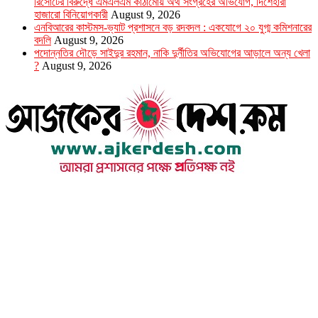
রিসোর্টের বিরুদ্ধে এমএলএম কাঠামোয় অর্থ সংগ্রহের অভিযোগ, দিশেহারা
হাজারো বিনিয়োগকারী
August 9, 2026
এনবিআরের কাস্টমস-ভ্যাট প্রশাসনে বড় রদবদল : একযোগে ২০ যুগ্ম কমিশনারের
বদলি
August 9, 2026
পদোন্নতির দৌড়ে সাইদুর রহমান, নাকি দুর্নীতির অভিযোগের আড়ালে অন্য খেলা
?
August 9, 2026
উপদেষ্টা সম্পাদক : খন্দকার আমিনুর রহমান
সম্পাদক ও প্রকাশক : আমিনুর রহমান বাদশাহ
আইন উপদেষ্টা : এস. এম. দৌলত -ই-খুদা
এ্যাডভোকেট বাংলাদেশ সুপ্রিম কোর্ট।
সম্পাদকীয় ও বাণিজ্যিক কার্যালয়
২৬ বঙ্গবন্ধু অ্যাভিনিউ
ব্যাভিলন সেন্টার (৩য় তলা),ঢাকা ১০০০।
ফোনঃ ০১৭১৫৮৮০২৭৭
সম্পাদক ইমেইল : arbadshah12@gmail.com
arbadshah1975@gmail.com
ইমেইল : ajkerdeshnews@gmail.com