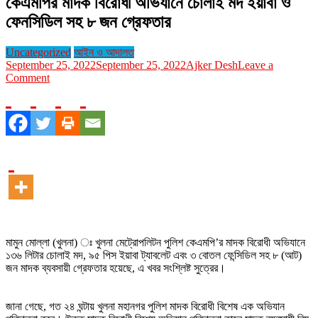
কেএমপির মাদক বিরোধী অভিযানে চোলাই মদ ইয়াবা ও
ফেনসিডিল সহ ৮ জন গ্রেফতার
Uncategorized
আইন ও আদালত
September 25, 2022
September 25, 2022
Ajker Desh
Leave a
on
Comment
কেএমপির
মাদক
বিরোধী
অভিযানে
চোলাই
মদ
ইয়াবা
ও
ফেনসিডিল
সহ
৮
জন
মামুন মোল্লা (খুলনা) ঃ খুলনা মেট্রোপলিটন পুলিশ কেএমপি’র মাদক বিরোধী অভিযানে
গ্রেফতার
১৩৬ লিটার চোলাই মদ, ৯৫ পিস ইয়াবা ট্যাবলেট এবং ৩ বোতল ফেন্সিডিল সহ ৮ (আট)
জন মাদক ব্যবসায়ী গ্রেফতার হয়েছে, এ খবর সংশ্লিষ্ট সুত্রের।
জানা গেছে, গত ২৪ ঘন্টায় খুলনা মহানগর পুলিশ মাদক বিরোধী বিশেষ এক অভিযান