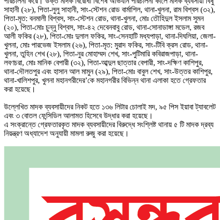
পরিচালনা করে। উক্ত মাদক বিরোধী বিশেষ অভিযান পরিচালনা কালে মাদক ব্যবসায়ী বিষু
সাহানী (২৮), পিতা-লুলু সাহানী, সাং-স্টেশন রোড বার্মাশিল, থানা-খুলনা, রাম বিশ্বস (৩২),
পিতা-মৃত: বনমালী বিশ্বস, সাং-স্টেশন রোড, থানা-খুলনা, মোঃ তৌহিদুল ইসলাম সুমন
(২০), পিতা-মোঃ চুন্নু বিশ্বস, সাং-৪২ দেবেনবাবু রোড, থানা-সোনাডাঙ্গা মডেল, রজব
আলী ফকির (২৮), পিতা-মোঃ দুলাল ফকির, সাং-সেনহাটি মধ্যপাড়া, থানা-দিঘলিয়া, জেলা-
খুলনা, মোঃ পারভেজ ইসলাম (২৬), পিতা-মৃত: মুরাদ ফকির, সাং-টিবি ক্রস রোড, থানা-
খুলনা, তুহিন শেখ (২৮), পিতা-নুর মোহাম্মদ শেখ, সাং-পুটিমারি কবিরাজপাড়া, থানা-
লবণচরা, মোঃ মানিক বেপারী (৩২), পিতা-আব্দুল ছাত্তার বেপারী, সাং-দক্ষিণ কাশিপুর,
থানা-দৌলতপুর এবং হাসান আল মামুন (২৯), পিতা-মোঃ বাবুল শেখ, সাং-উত্তর কাশিপুর,
থানা-খালিশপুর, খুলনা মহানগরীদের’কে মহানগরীর বিভিন্ন থানা এলাকা হতে গ্রেফতার
করা হয়েছে।
উল্লেখিত মাদক ব্যবসায়ীদের নিকট হতে ১৩৬ লিটার চোলাই মদ, ৯৫ পিস ইয়াবা ট্যাবলেট
এবং ৩ বোতল ফেন্সিডিল আলামত হিসেবে উদ্ধার করা হয়েছে।
এ সংক্রান্তে গ্রেফতারকৃত মাদক ব্যবসায়ীদের বিরুদ্ধে সংশ্লিষ্ট থানায় ৫ টি মাদক দ্রব্য
নিয়ন্ত্রণ অধ্যাদেশ অনুযায়ী মামলা রুজু করা হয়েছে।