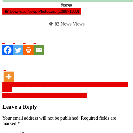
বিজ্ঞাপন
📸 Download News PhotoCard (1080×1080)
👁️
82
News Views
Post
কেএমপি’র দৌলতপুর থানা পুলিশের বিশেষ অভিযানে নিখোঁজ হওয়া ভিকটিম রহিমা বেগম
উদ্ধার
navigation
থানচিতে পুলিশের হাইল্যান্ডার্স পার্ক অ্যান্ড রিসোর্ট উদ্বোধন
Leave a Reply
Your email address will not be published.
Required fields are
marked
*