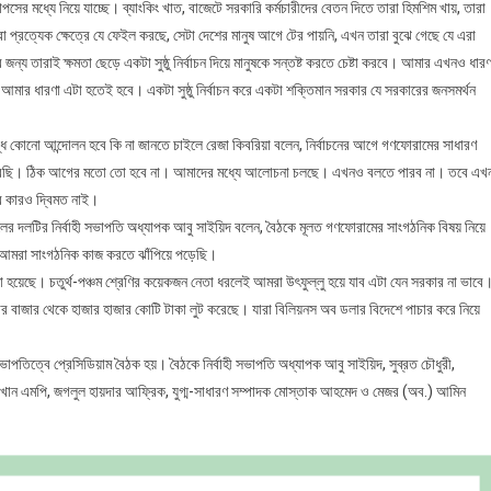
পসের মধ্যে নিয়ে যাচ্ছে। ব্যাংকিং খাত, বাজেটে সরকারি কর্মচারীদের বেতন দিতে তারা হিমশিম খায়, তারা
া প্রত্যেক ক্ষেত্রে যে ফেইল করছে, সেটা দেশের মানুষ আগে টের পায়নি, এখন তারা বুঝে গেছে যে এরা
জন্য তারাই ক্ষমতা ছেড়ে একটা সুষ্ঠু নির্বাচন দিয়ে মানুষকে সন্তষ্ট করতে চেষ্টা করবে। আমার এখনও ধারণ
আমার ধারণা এটা হতেই হবে। একটা সুষ্ঠু নির্বাচন করে একটা শক্তিমান সরকার যে সরকারের জনসমর্থন
দ্ধ কোনো আন্দোলন হবে কি না জানতে চাইলে রেজা কিবরিয়া বলেন, নির্বাচনের আগে গণফোরামের সাধারণ
ছি। ঠিক আগের মতো তো হবে না। আমাদের মধ্যে আলোচনা চলছে। এখনও বলতে পারব না। তবে এখ
র কারও দ্বিমত নাই।
লের দলটির নির্বাহী সভাপতি অধ্যাপক আবু সাইয়িদ বলেন, বৈঠকে মূলত গণফোরামের সাংগঠনিক বিষয় নিয়ে
ন আমরা সাংগঠনিক কাজ করতে ঝাঁপিয়ে পড়েছি।
না হয়েছে। চতুর্থ-পঞ্চম শ্রেণির কয়েকজন নেতা ধরলেই আমরা উৎফুল্লু হয়ে যাব এটা যেন সরকার না ভাবে
য়ার বাজার থেকে হাজার হাজার কোটি টাকা লুট করেছে। যারা বিলিয়নস অব ডলার বিদেশে পাচার করে নিয়ে
াপতিত্বে প্রেসিডিয়াম বৈঠক হয়। বৈঠকে নির্বাহী সভাপতি অধ্যাপক আবু সাইয়িদ, সুব্রত চৌধুরী,
 খান এমপি, জগলুল হায়দার আফ্রিক, যুগ্ম-সাধারণ সম্পাদক মোস্তাক আহমেদ ও মেজর (অব.) আমিন