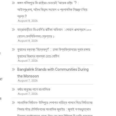
জঙ্গল সলিমপুরে কি রাষ্ট্রের ভেতরেই ‘আরেক রাষ্ট্র ’? :
আইনশৃঙ্খলা, অবৈধ বিদ্যুৎ সংযোগ ও প্রশাসনিক নিয়ন্ত্রণ নিয়ে
প্রশ্ন ?
August 8, 2026
যাত্রাবাড়ীতে ডিএনসি’র ঝটিকা অভিযান : সোহাগ এক্সপ্রেসে ১০০
বোতল ফেনসিডিলসহ গ্রেপ্তার ১
August 8, 2026
ফুয়াদের বক্তব্য ‘বিদ্বেষপূর্ণ’ : ঢাকা বিশ্ববিদ্যালয়ের সুনাম রক্ষায়
র
ফুয়াদের বিরুদ্ধে ব্যবস্থা চেয়ে নোটিশ
August 7, 2026
Banglalink Stands with Communities During
the Monsoon
ছা
August 7, 2026
বর্ষায় মানুষের পাশে বাংলালিংক
August 7, 2026
য়ে
সাংবাদিক নির্যাতন- উলিপুরে পেশাগত দায়িত্ব পালনে গিয়ে নির্যাতনের
শিকার স্টার টেলিভিশনের সাংবাদিক জুবাইর : জুলাই গণঅভ্যুত্থান