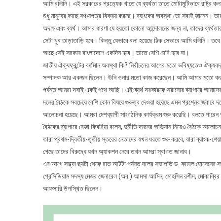
আমি বলিনি। এই সরকারের প্রত্যেক খাতে যে ব্যর্থতা তাতে মোটামুটিভাবে রাষ্ট্র কলা
শুধু মানুষের কাছে সঞ্চয়পত্র বিক্রয় করছে। ব্যাংকের অবস্থা তো সবাই জানেন। তার
অদক্ষ এবং ব্যর্থ। আমার ধারণা যে হয়তো কোনো আন্দোলনের জন্য না, তাদের ব্যর্থতার 
সেটা খুব তাড়াতাড়ি হবে। কিন্তু যেভাবে বলা হয়েছে ঠিক সেভাবে আমি বলিনি। তবে 
আছে সেই সরকার বাংলাদেশে একদিন হবে। তাতে বেশি দেরি হবে না।
জাতীয় ঐক্যফ্রন্টের বর্তমান অবস্থা কি? নির্বাচনের আগের মতো ভবিষ্যতেও ঐক্যব
সম্পাদক আর একজন ছিলেন। উনি ওনার মতো কাজ করেছেন। আমি আমার মতো কর
পর্যন্ত আমরা সবাই একই পথে আছি। এই ব্যর্থ সরকারকে সরানোর ব্যাপারে আমাদে
দলের বৈঠকে সবচেয়ে বেশি কোন বিষয়ে গুরুত্ব দেওয়া হয়েছে এমন প্রশ্নের জবাবে দ
আলোচনা হয়েছে। আমরা দেশব্যাপী সাংগঠনিক কার্যক্রম শুরু করেছি। বলতে পারে
বৈঠকের ব্যাপারে রেজা কিবরিয়া বলেন, দুর্নীতি দমনের অভিযান নিয়েও বৈঠকে আলোচ
তারা প্রথম-দ্বিতীয়-তৃতীয় স্তরের নেতাদের যখন ধরতে শুরু করবে, যারা ব্যাংক-শে
গেছে তাদের বিরুদ্ধে যখন অ্যাকশন নেবে তখন আমরা স্বাগত জানাব।
এর আগে সন্ধ্যা ছয়টা থেকে রাত আটটা পর্যন্ত দলের সভাপতি ড. কামাল হোসেনের সভ
প্রেসিডিয়াম সদস্য মেজর জেনারেল (অব.) আমসা আমিন, মোহসিন রশীদ, মোকাব্বির
আফসারি উপস্থিত ছিলেন।