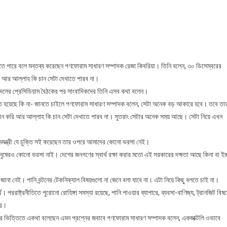
েক
ই
ে
,
ার
তে পারে বলে মন্তব্য করেছেন গণফোরাম সাধারণ সম্পাদক রেজা কিবরিয়া। তিনি বলেন, ৩০ ডিসেম্বরের
বে
আর আল্লাহ কি চান সেটা দেখাতে পারব না।
দলের প্রেসিডিয়াম বৈঠকের পর সাংবাদিকদের তিনি এসব কথা বলেন।
ড়ান্ত হয়েছে কি না- জানতে চাইলে গণফোরাম সাধারণ সম্পাদক বলেন, সেটা অনেক বড় আকারে হবে। তবে তা
ন করি আর আল্লাহ কি চান সেটা দেখাতে পারব না। সুতরাং সেটার অনেক সময় আছে। সেটা নিয়ে এখন
ানমন্ত্রী যে চুক্তি সই করেছেন তার ওপরে আমাদের কোনো ভরসা নেই।
ুষেরও কোনো ভরসা নাই। দেশের জনগণের স্বার্থ রক্ষা করার মতো এই সরকারের দক্ষতা আছে কিনা বা ইচ্
 জানা নেই। পানি বন্টনের টেকনিক্যাল বিষয়গুলো না জেনে বলা যাবে না। এটা নিয়ে কিছু বলতে চাই না।
্থ। পররাষ্ট্রনীতিতে পুরোনো রোহিঙ্গা সমস্যা রয়েছে, পানি পাওয়ার ব্যাপারে, ব্যবসা-বাণিজ্য, ট্রানজিট বিষ
ায়।
ের ভিত্তিতে একথা বলেছেন এমন প্রশ্নের জবাবে গণফোরাম সাধারণ সম্পাদক বলেন, একজাক্টলি ওভাবে