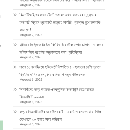
দিবসের অনুষ্ঠানস্থল থেকে টেনে বের করে পিটালো বিএনপি-ছাত্রদল
August 7, 2026
বিএসটিআইয়ের ল্যাব টেস্টে ভয়াবহ তথ্য: বাজারের ৮ ব্র্যান্ডের
া
ফর্সাকারী ক্রিমে প্রাণঘাতী মাত্রার মার্কারি, প্রশ্নের মুখে তদারকি
ব্যবস্থা !
August 7, 2026
হাসিনার দিল্লিতে মিডিয়া ব্রিফিং ঘিরে তীব্র ক্ষোভ ঢাকার : ভারতের
ন
ভূমিকা নিয়ে পররাষ্ট্র মন্ত্রণালয়ের কড়া প্রতিক্রিয়া
August 7, 2026
মাত্র ১১ কার্যদিবসে হাইকোর্টে নিষ্পত্তি ৫০ হাজারের বেশি পুরাতন
।
ক্রিমিনাল মিস মামলা, বিচার বিভাগে নতুন মাইলফলক
August 6, 2026
শিক্ষার্থীদের জন্য দারাজে এক্সক্লুসিভ ডিসকাউন্ট নিয়ে আসছে
রিয়েলমি সি১০০এক্স
August 6, 2026
রংপুরে বিএসটিআইর মোবাইল কোর্ট : অকটেনে কম দেওয়ায় ফিলিং
স্টেশনকে ৩০ হাজার টাকা জরিমানা
August 6, 2026