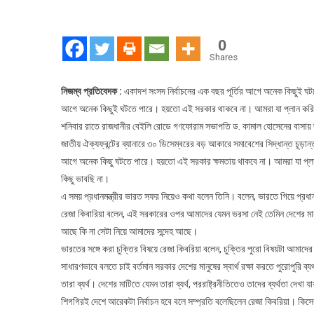
অন
কিছু
ঘটত
0
পারে
Shares
এই
সরক
নিজম্ব প্রতিবেদক :
একাদশ সংসদ নির্বাচনের এক বছর পূর্তির আগে অনেক কিছুই ঘট
থাক
আগে অনেক কিছুই ঘটতে পারে। হয়তো এই সরকার থাকবে না। আমরা যা প্লান করি 
না
শনিবার রাতে রাজধানীর বেইলি রোডে গণফোরাম সভাপতি ড. কামাল হোসেনের বাসায় 
জাতীয় ঐক্যফ্রন্টের ব্যানারে ৩০ ডিসেম্বরের বড় আকারে সমাবেশের সিদ্ধান্ত চূ
আগে অনেক কিছু ঘটতে পারে। হয়তো এই সরকার ক্ষমতায় থাকবে না। আমরা যা প্লা
কিছু ভাবছি না।
এ সময় প্রধানমন্ত্রীর ভারত সফর নিয়েও কথা বলেন তিনি। বলেন, ভারতে গিয়ে প্রধ
রেজা কিবারিয়া বলেন, এই সরকারের ওপর আমাদের যেমন ভরসা নেই তেমিন দেশের মান
আছে কি না সেটা নিয়ে আমাদের সন্দেহ আছে।
ভারতের সঙ্গে করা চুক্তির বিষয়ে রেজা কিবরিয়া বলেন, চুক্তির পুরো বিষয়টা আমাদের
সাধারণভাবে বলতে চাই বর্তমান সরকার দেশের মানুষের স্বার্থ রক্ষা করতে পুরোপুরি ব্যর
তারা ব্যর্থ। দেশের মাটিতে যেমন তারা ব্যর্থ, পররাষ্ট্রনীতিতেও তাদের ব্যর্থতা দেখা য
শিগগিরই দেশে আরেকটা নির্বাচন হবে বলে সম্প্রতি বলেছিলেন রেজা কিবরিয়া। কিস