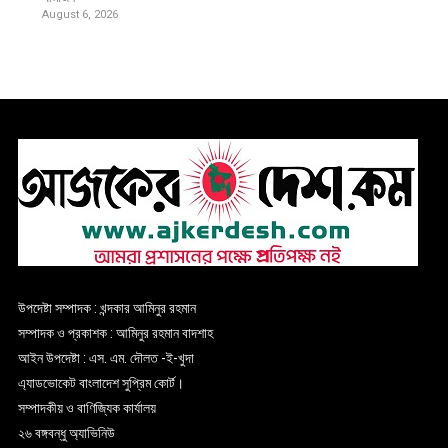
August 6, 2026
উপদেষ্টা সম্পাদক : খন্দকার আমিনুর রহমান
সম্পাদক ও প্রকাশক : আমিনুর রহমান বাদশাহ
আইন উপদেষ্টা : এস. এম. দৌলত -ই-খুদা
এ্যাডভোকেট বাংলাদেশ সুপ্রিম কোর্ট।
সম্পাদকীয় ও বাণিজ্যিক কার্যালয়
২৬ বঙ্গবন্ধু অ্যাভিনিউ