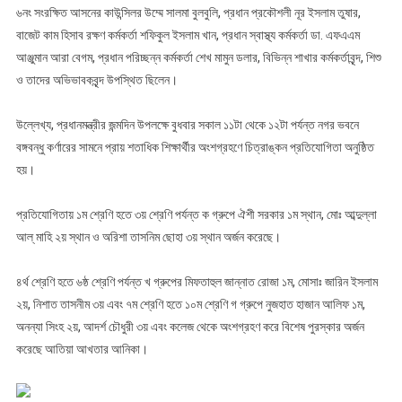
৬নং সংরক্ষিত আসনের কাউন্সিলর উম্মে সালমা বুলবুলি, প্রধান প্রকৌশলী নূর ইসলাম তুষার,
বাজেট কাম হিসাব রক্ষণ কর্মকর্তা শফিকুল ইসলাম খান, প্রধান স্বাস্থ্য কর্মকর্তা ডা. এফএএম
আঞ্জুমান আরা বেগম, প্রধান পরিচ্ছন্ন কর্মকর্তা শেখ মামুন ডলার, বিভিন্ন শাখার কর্মকর্তাবৃন্দ, শিশু
ও তাদের অভিভাবকবৃন্দ উপস্থিত ছিলেন।
উল্লেখ্য, প্রধানমন্ত্রীর জন্মদিন উপলক্ষে বুধবার সকাল ১১টা থেকে ১২টা পর্যন্ত নগর ভবনে
বঙ্গবন্ধু কর্ণারের সামনে প্রায় শতাধিক শিক্ষার্থীর অংশগ্রহণে চিত্রাঙ্কন প্রতিযোগিতা অনুষ্ঠিত
হয়।
প্রতিযোগিতায় ১ম শ্রেণি হতে ৩য় শ্রেণি পর্যন্ত ক গ্রুপে ঐশী সরকার ১ম স্থান, মোঃ আব্দুল্লা
আল্ মাহি ২য় স্থান ও অরিশা তাসনিম ছোহা ৩য় স্থান অর্জন করেছে।
৪র্থ শ্রেণি হতে ৬ষ্ঠ শ্রেণি পর্যন্ত খ গ্রুপের মিফতাহুল জান্নাত রোজা ১ম, মোসাঃ জারিন ইসলাম
২য়, নিশাত তাসনীম ৩য় এবং ৭ম শ্রেণি হতে ১০ম শ্রেণি গ গ্রুপে নুজহাত হাজান আলিফ ১ম,
অনন্যা সিংহ ২য়, আদর্শ চৌধুরী ৩য় এবং কলেজ থেকে অংশগ্রহণ করে বিশেষ পুরস্কার অর্জন
করেছে আতিয়া আখতার আনিকা।