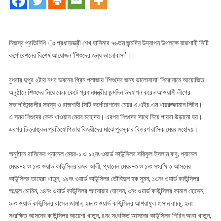
মেয়রের
বিশেষ
আয়োজন
‘শিশুদের
নিজস্ব প্রতিনিধি ঃ প্রধানমন্ত্রী শেখ হাসিনার ৭৬তম জন্মদিন উদ্যাপন উপলক্ষে রাজশাহী সিটি
জন্য
কর্পোরেশনের বিশেষ আয়োজন ‘শিশুদের জন্য ভালোবাসা’।
ভালোবাসা’
বুধবার দুপুর ২টায় নগর ভবনের গ্রিন প্লাজায় ‘শিশুদের জন্য ভালোবাসা’ শিরোনামে আয়োজিত
অনুষ্ঠানে শিশুদের নিয়ে কেক কেটে প্রধানমন্ত্রীর জন্মদিন উদযাপন করেন আওয়ামী লীগের
সভাপতিমন্ডলীর সদস্য ও রাজশাহী সিটি কর্পোরেশনের মেয়র এ.এইচ.এম খায়রুজ্জামান লিটন।
এ সময় শিশুদের কেক খাওয়ান মেয়র মহোদয়। এরপর শিশুদের সাথে নিয়ে পায়রা উড়ানো হয়।
এরপর চিত্রাঙ্কন প্রতিযোগিতায় বিজয়ীদের মাঝে পুরস্কার বিতরণ রাসিক মেয়র মহোদয়।
অনুষ্ঠানে রাসিকের প্যানেল মেয়র-১ ও ১২নং ওয়ার্ড কাউন্সিলর সরিফুল ইসলাম বাবু, প্যানেল
মেয়র-২ ও ১নং ওয়ার্ড কাউন্সিলর রজব আলী, প্যানেল মেয়র-৩ ও ১নং সংরক্ষিত আসনের
কাউন্সিলর তাহেরা খাতুন, ১৯নং ওয়ার্ড কাউন্সিলর তৌহিদুল হক সুমন, ১৩নং ওয়ার্ড কাউন্সিলর
আব্দুল মোমিন, ১৪নং ওয়ার্ড কাউন্সিলর আনোয়ার হোসেন, ৩নং ওয়ার্ড কাউন্সিলর কামাল হোসেন,
৯নং ওয়ার্ড কাউন্সিলর রাসেল জামান, ২৮নং ওয়ার্ড কাউন্সিলর আশরাফুল হাসান বাচচু, ২নং
সংরক্ষিত আসনের কাউন্সিলর আয়েশা খাতুন, ৪নং সংরক্ষিত আসনের কাউন্সিলর শিরিন আরা খাতুন,