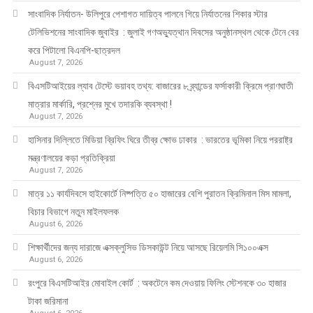
সাংবাদিক নির্যাতন- উলিপুরে পেশাগত দায়িত্ব পালনে গিয়ে নির্যাতনের শিকার স্টার
টেলিভিশনের সাংবাদিক জুবাইর : জুলাই গণঅভ্যুত্থান দিবসের অনুষ্ঠানস্থল থেকে টেনে বের
করে পিটালো বিএনপি-ছাত্রদল
August 7, 2026
বিএসটিআইয়ের ল্যাব টেস্টে ভয়াবহ তথ্য: বাজারের ৮ ব্র্যান্ডের ফর্সাকারী ক্রিমে প্রাণঘাতী
মাত্রার মার্কারি, প্রশ্নের মুখে তদারকি ব্যবস্থা !
August 7, 2026
হাসিনার দিল্লিতে মিডিয়া ব্রিফিং ঘিরে তীব্র ক্ষোভ ঢাকার : ভারতের ভূমিকা নিয়ে পররাষ্ট্র
মন্ত্রণালয়ের কড়া প্রতিক্রিয়া
August 7, 2026
মাত্র ১১ কার্যদিবসে হাইকোর্টে নিষ্পত্তি ৫০ হাজারের বেশি পুরাতন ক্রিমিনাল মিস মামলা,
বিচার বিভাগে নতুন মাইলফলক
August 6, 2026
শিক্ষার্থীদের জন্য দারাজে এক্সক্লুসিভ ডিসকাউন্ট নিয়ে আসছে রিয়েলমি সি১০০এক্স
August 6, 2026
রংপুরে বিএসটিআইর মোবাইল কোর্ট : অকটেনে কম দেওয়ায় ফিলিং স্টেশনকে ৩০ হাজার
টাকা জরিমানা