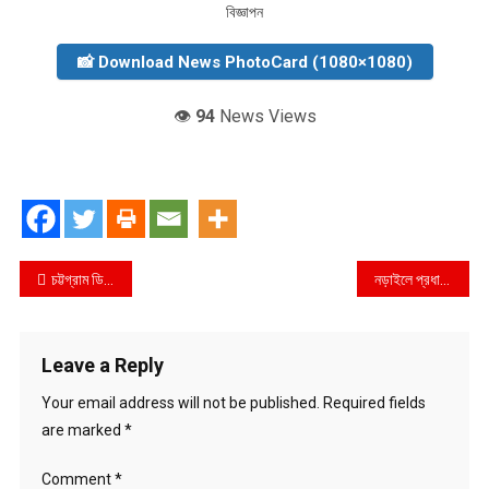
বিজ্ঞাপন
📸 Download News PhotoCard (1080×1080)
👁️
94
News Views
Post
চট্টগ্রাম ডিবি (উত্তর) বিশেষ টিম কর্তৃক ১০০০০ পিস ইয়াবা এবং একটি বাস সহ ৩ জন আটক
নড়াইলে প্রধানমন্ত্রী’র জন্মদিন উপলক্ষে যুবলীগের আয়োজনে দোয়া ও মিলাদ মাহ্ফিল অনুষ্ঠিত
navigation
Leave a Reply
Your email address will not be published.
Required fields
are marked
*
Comment
*