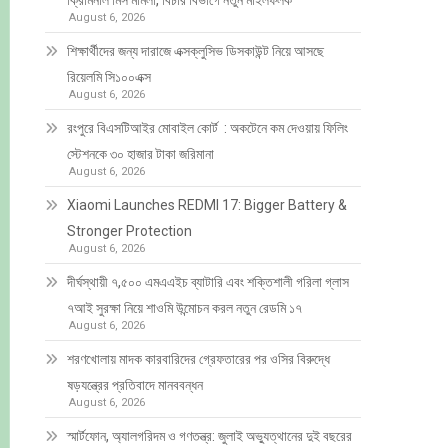
ক্রিমিনাল মিস মামলা, বিচার বিভাগে নতুন মাইলফলক
August 6, 2026
শিক্ষার্থীদের জন্য দারাজে এক্সক্লুসিভ ডিসকাউন্ট নিয়ে আসছে
রিয়েলমি সি১০০এক্স
August 6, 2026
রংপুরে বিএসটিআইর মোবাইল কোর্ট : অকটেনে কম দেওয়ায় ফিলিং
স্টেশনকে ৩০ হাজার টাকা জরিমানা
August 6, 2026
Xiaomi Launches REDMI 17: Bigger Battery &
Stronger Protection
August 6, 2026
দীর্ঘস্থায়ী ৭,৫০০ এমএএইচ ব্যাটারি এবং শক্তিশালী গরিলা গ্লাস
৭আই সুরক্ষা নিয়ে শাওমি উন্মোচন করল নতুন রেডমি ১৭
August 6, 2026
শরণখোলায় মাদক কারবারিদের গ্রেফতারের পর ওসির বিরুদ্ধে
ষড়যন্ত্রের প্রতিবাদে মানববন্ধন
August 6, 2026
স্মার্টফোন, অ্যালগরিদম ও গণতন্ত্র: জুলাই অভ্যুত্থানের দুই বছরের