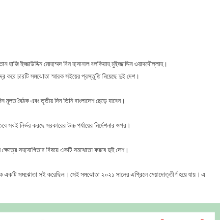
াদেশ
ে
ছেন
নেই
তান
াজি ইজ্জাউদ্দিন মোহাম্মদ বিন হাসানাল বলকিয়াহ মুইজ্জাদ্দিন ওয়াদদৌল্লাহ।
্র করে চারটি সমঝোতা স্মারক সইয়ের প্রস্তুতি নিয়েছে দুই দেশ।
িন মূলত বৈঠক এবং তৃতীয় দিন তিনি বাংলাদেশ ছেড়ে যাবেন।
ে সবই নির্ভর করছে সরকারের উচ্চ পর্যায়ের নির্দেশনার ওপর।
নি ক্ষেত্রে সহযোগিতার বিষয়ে একটি সমঝোতা করবে দুই দেশ।
িষয়ক একটি সমঝোতা সই করেছিল। সেই সমঝোতা ২০২১ সালের এপ্রিলে মেয়াদোত্তীর্ণ হয়ে যায়। এ