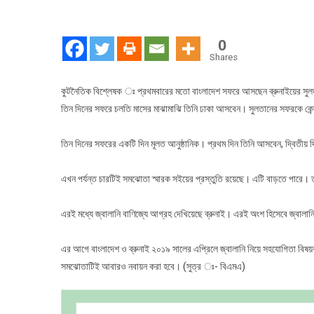
বাংল
সফর
আস
0
ব্রু
Shares
এর
সুল
কুটনৈতিক বিশ্লেষক ঃ প্রথমবারের মতো বাংলাদেশ সফরে আসছেন ব্রুনাইয়ের সুলতান হ
তিন দিনের সফরে চলতি মাসের মাঝামাঝি তিনি ঢাকা আসবেন। সুলতানের সফরকে কেন্দ
তিন দিনের সফরের একটি দিন মূলত আনুষ্ঠানিক। প্রথম দিন তিনি আসবেন, দ্বিতীয় দ
এখন পর্যন্ত চারটিই সমঝোতা স্মারক সইয়ের প্রস্তুতি রয়েছে। এটি বাড়তে পারে। তব
এরই মধ্যে জ্বালানি বাণিজ্যে আগ্রহ দেখিয়েছে ব্রুনাই। এরই অংশ হিসেবে জ্বালা
এর আগে বাংলাদেশ ও ব্রুনাই ২০১৯ সালের এপ্রিলে জ্বালানি নিয়ে সহযোগিতা ব
সমঝোতাটিই আবারও নবায়ন করা হবে। (সুত্র ঃ- বিএমএ)