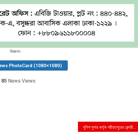
বিজ্ঞাপন
ews PhotoCard (1080×1080)
85
News Views
পুলিশ সুপার কর্তৃক শরীয়তপুরের কেন্দ্রীয় পূজা মন্ডপ পরিদর্শন