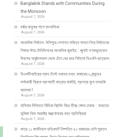
Banglalink Stands with Communities During
the Monsoon
August 7, 2026
বর্ষায় মানুষের পাশে বাংলালিংক
August 7, 2026
সাংবাদিক নির্যাতন- উলিপুরে পেশাগত দায়িত্ব পালনে গিয়ে নির্যাতনের
শিকার স্টার টেলিভিশনের সাংবাদিক জুবাইর : জুলাই গণঅভ্যুত্থান
দিবসের অনুষ্ঠানস্থল থেকে টেনে বের করে পিটালো বিএনপি-ছাত্রদল
August 7, 2026
বিএসটিআইয়ের ল্যাব টেস্টে ভয়াবহ তথ্য: বাজারের ৮ ব্র্যান্ডের
ফর্সাকারী ক্রিমে প্রাণঘাতী মাত্রার মার্কারি, প্রশ্নের মুখে তদারকি
ব্যবস্থা !
August 7, 2026
হাসিনার দিল্লিতে মিডিয়া ব্রিফিং ঘিরে তীব্র ক্ষোভ ঢাকার : ভারতের
ভূমিকা নিয়ে পররাষ্ট্র মন্ত্রণালয়ের কড়া প্রতিক্রিয়া
August 7, 2026
মাত্র ১১ কার্যদিবসে হাইকোর্টে নিষ্পত্তি ৫০ হাজারের বেশি পুরাতন