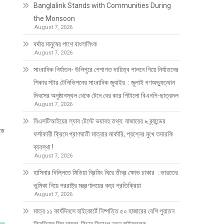
Banglalink Stands with Communities During
the Monsoon
August 7, 2026
বর্ষায় মানুষের পাশে বাংলালিংক
August 7, 2026
সাংবাদিক নির্যাতন- উলিপুরে পেশাগত দায়িত্ব পালনে গিয়ে নির্যাতনের
শিকার স্টার টেলিভিশনের সাংবাদিক জুবাইর : জুলাই গণঅভ্যুত্থান
দিবসের অনুষ্ঠানস্থল থেকে টেনে বের করে পিটালো বিএনপি-ছাত্রদল
August 7, 2026
বিএসটিআইয়ের ল্যাব টেস্টে ভয়াবহ তথ্য: বাজারের ৮ ব্র্যান্ডের
ইড
ফর্সাকারী ক্রিমে প্রাণঘাতী মাত্রার মার্কারি, প্রশ্নের মুখে তদারকি
ব্যবস্থা !
August 7, 2026
হাসিনার দিল্লিতে মিডিয়া ব্রিফিং ঘিরে তীব্র ক্ষোভ ঢাকার : ভারতের
ভূমিকা নিয়ে পররাষ্ট্র মন্ত্রণালয়ের কড়া প্রতিক্রিয়া
August 7, 2026
মাত্র ১১ কার্যদিবসে হাইকোর্টে নিষ্পত্তি ৫০ হাজারের বেশি পুরাতন