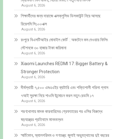
ক্রিমিনাল মিস মামলা, বিচার বিভাগে নতুন মাইলফলক
August 6, 2026
শিক্ষার্থীদের জন্য দারাজে এক্সক্লুসিভ ডিসকাউন্ট নিয়ে আসছে
রিয়েলমি সি১০০এক্স
August 6, 2026
রংপুরে বিএসটিআইর মোবাইল কোর্ট : অকটেনে কম দেওয়ায় ফিলিং
স্টেশনকে ৩০ হাজার টাকা জরিমানা
August 6, 2026
Xiaomi Launches REDMI 17: Bigger Battery &
Stronger Protection
August 6, 2026
দীর্ঘস্থায়ী ৭,৫০০ এমএএইচ ব্যাটারি এবং শক্তিশালী গরিলা গ্লাস
৭আই সুরক্ষা নিয়ে শাওমি উন্মোচন করল নতুন রেডমি ১৭
August 6, 2026
শরণখোলায় মাদক কারবারিদের গ্রেফতারের পর ওসির বিরুদ্ধে
ষড়যন্ত্রের প্রতিবাদে মানববন্ধন
August 6, 2026
স্মার্টফোন, অ্যালগরিদম ও গণতন্ত্র: জুলাই অভ্যুত্থানের দুই বছরের