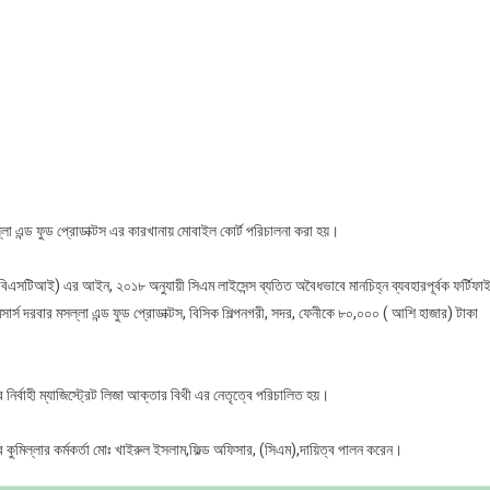
ীতে
সটিআই
াইল
ক
র্স
র
লা এন্ড ফুড প্রোডাক্টস এর কারখানায় মোবাইল কোর্ট পরিচালনা করা হয়।
্লা
উশন (বিএসটিআই) এর আইন, ২০১৮ অনুযায়ী সিএম লাইসেন্স ব্যতিত অবৈধভাবে মানচিহ্ন ব্যবহারপূর্বক ফর্টিফা
্স দরবার মসল্লা এন্ড ফুড প্রোডাক্টস, বিসিক শিল্পনগরী, সদর, ফেনীকে ৮০,০০০ ( আশি হাজার) টাকা
ডাক্টস
র নির্বাহী ম্যাজিস্ট্রেট লিজা আক্তার বিথী এর নেতৃত্বে পরিচালিত হয়।
ার
ানা
এর কুমিল্লার কর্মকর্তা মোঃ খাইরুল ইসলাম,ফিল্ড অফিসার, (সিএম),দায়িত্ব পালন করেন।