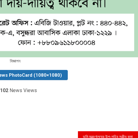
বিজ্ঞাপন
ews PhotoCard (1080×1080)
102
News Views
ভূমি মন্ত্রণালয়ের উপ-সচিব সঞ্জীব কুমার দেবনাথ এর মৃত্যুতে ভূমিমন্ত্রী ও ভূমি সচিবের শোক