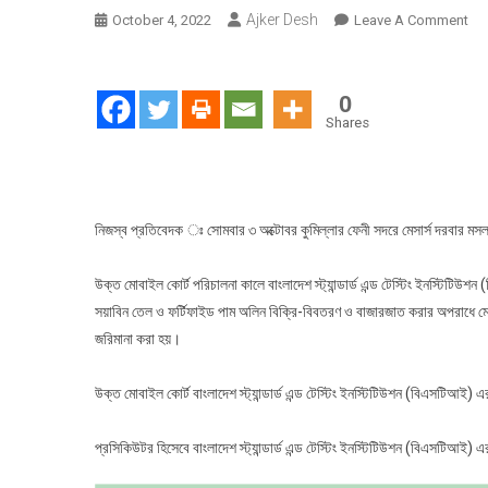
Ajker Desh
On
October 4, 2022
Leave A Comment
ফেণ
বিএ
এর
0
মোব
Shares
কোর্ট
কর্তৃ
মেসা
দরবা
নিজস্ব প্রতিবেদক ঃ সোমবার ৩ অক্টোবর কুমিল্লার ফেনী সদরে মেসার্স দরবার মসল্
মসল
এন্ড
উক্ত মোবাইল কোর্ট পরিচালনা কালে বাংলাদেশ স্ট্যান্ডার্ড এন্ড টেস্টিং ইনস্টিটি
ফুড
সয়াবিন তেল ও ফর্টিফাইড পাম অলিন বিক্রি-বিবতরণ ও বাজারজাত করার অপরাধে মেসার
প্রো
জরিমানা করা হয়।
কে
৮০
উক্ত মোবাইল কোর্ট বাংলাদেশ স্ট্যান্ডার্ড এন্ড টেস্টিং ইনস্টিটিউশন (বিএসটিআই) এ
হাজ
টাকা
জরিম
প্রসিকিউটর হিসেবে বাংলাদেশ স্ট্যান্ডার্ড এন্ড টেস্টিং ইনস্টিটিউশন (বিএসটিআই) 