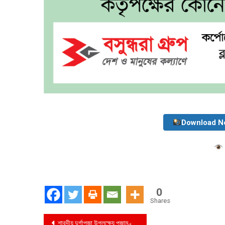
Download N
0
Shares
Post
শারদীয় দুর্গাপূজা উপলক্ষ্যে পূজামণ্ডপ পরিদর্শন করেন পুলিশ সুপার, মুন্সীগঞ্জ