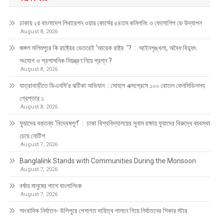
ঢাকায় ২য় বাংলাদেশ লিবারেশন ওয়ার কোর্সের ৫৪তম কমিশনিং ও ফেলোশিপ ডে উদ্‌যাপন
August 8, 2026
জঙ্গল সলিমপুরে কি রাষ্ট্রের ভেতরেই ‘আরেক রাষ্ট্র ’? : আইনশৃঙ্খলা, অবৈধ বিদ্যুৎ
সংযোগ ও প্রশাসনিক নিয়ন্ত্রণ নিয়ে প্রশ্ন ?
August 8, 2026
যাত্রাবাড়ীতে ডিএনসি’র ঝটিকা অভিযান : সোহাগ এক্সপ্রেসে ১০০ বোতল ফেনসিডিলসহ
গ্রেপ্তার ১
August 8, 2026
ফুয়াদের বক্তব্য ‘বিদ্বেষপূর্ণ’ : ঢাকা বিশ্ববিদ্যালয়ের সুনাম রক্ষায় ফুয়াদের বিরুদ্ধে ব্যবস্থা
চেয়ে নোটিশ
August 7, 2026
Banglalink Stands with Communities During the Monsoon
August 7, 2026
বর্ষায় মানুষের পাশে বাংলালিংক
August 7, 2026
সাংবাদিক নির্যাতন- উলিপুরে পেশাগত দায়িত্ব পালনে গিয়ে নির্যাতনের শিকার স্টার