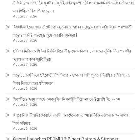
টেলিভিশনের সাংবাদিক জুবাইর : জুলাই গণঅভ্যুত্থান দিবসের অনুষ্ঠানস্থল থেকে টেনে বের
করে পিটালো বিএনপি-ছাত্রদল
August 7, 2026
বিএসটিআইয়ের ল্যাব টেস্টে ভয়াবহ তথ্য: বাজারের ৮ ব্র্যান্ডের ফর্সাকারী ক্রিমে প্রাণঘাতী
মাত্রার মার্কারি, প্রশ্নের মুখে তদারকি ব্যবস্থা !
August 7, 2026
হাসিনার দিল্লিতে মিডিয়া ব্রিফিং ঘিরে তীব্র ক্ষোভ ঢাকার : ভারতের ভূমিকা নিয়ে পররাষ্ট্র
মন্ত্রণালয়ের কড়া প্রতিক্রিয়া
August 7, 2026
মাত্র ১১ কার্যদিবসে হাইকোর্টে নিষ্পত্তি ৫০ হাজারের বেশি পুরাতন ক্রিমিনাল মিস মামলা,
বিচার বিভাগে নতুন মাইলফলক
August 6, 2026
শিক্ষার্থীদের জন্য দারাজে এক্সক্লুসিভ ডিসকাউন্ট নিয়ে আসছে রিয়েলমি সি১০০এক্স
August 6, 2026
রংপুরে বিএসটিআইর মোবাইল কোর্ট : অকটেনে কম দেওয়ায় ফিলিং স্টেশনকে ৩০ হাজার
টাকা জরিমানা
August 6, 2026
Xiaomi Launches REDMI 17: Bigger Battery & Stronger