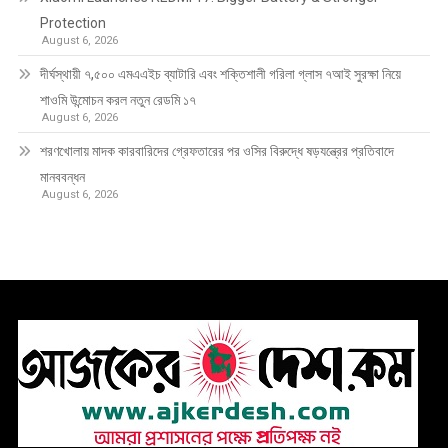
Protection
August 6, 2026
দীর্ঘস্থায়ী ৭,৫০০ এমএএইচ ব্যাটারি এবং শক্তিশালী গরিলা গ্লাস ৭আই সুরক্ষা নিয়ে
শাওমি উন্মোচন করল নতুন রেডমি ১৭
August 6, 2026
শরণখোলায় মাদক কারবারিদের গ্রেফতারের পর ওসির বিরুদ্ধে ষড়যন্ত্রের প্রতিবাদে
মানববন্ধন
August 6, 2026