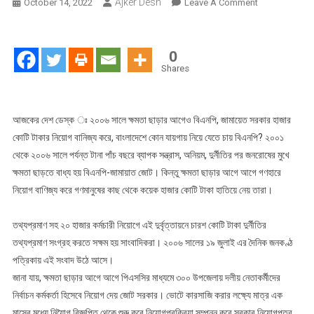
Ajker Desh
On
October 14, 2022
Leave A Comment
২০০৬
সালে
ক্ষমতা
0
ছাড়ার
Shares
আগে
হাজার
কোটি
আজকের দেশ ডেস্ক ঃ ২০০৬ সালে ক্ষমতা ছাড়ার আগেও বিএনপি, জামায়েত সরকার হাজার
টাকার
কোটি টাকার নিয়োগ বানিজ্য করে, বাংলাদেশে কোন যায়গায় নিয়ে যেতে চায় বিএনপি? ২০০১
নিয়োগ
থেকে ২০০৬ সালে পর্যন্ত টানা পাঁচ বছরে ব্যাপক সন্ত্রাস, অনিয়ম, দুর্নীতির পর জনরোষের মুখে
বাণিজ্য
ক্ষমতা ছাড়তে বাধ্য হয় বিএনপি-জামায়াত জোট। কিন্তু ক্ষমতা ছাড়ার আগে আগে গণহারে
করে
নিয়োগ বাণিজ্য করে গণমানুষের কাছ থেকে কয়েক হাজার কোটি টাকা হাতিয়ে নেয় তারা।
বিএনপি,জামায়েত
সরকার
তথ্যপ্রমাণ সহ ২০ হাজার কর্মচারী নিয়োগে এই দুর্বৃত্তায়নে চারশ কোটি টাকা দুর্নীতির
তথ্যপ্রমাণ সংগ্রহ করতে সক্ষম হয় সাংবাদিকরা। ২০০৬ সালের ১৯ জুলাই এর দৈনিক জনকণ্ঠ
পত্রিকায় এই সংবাদ উঠে আসে।
জানা যায়, ক্ষমতা ছাড়ার আগে আগে পিএসসির মাধ্যমে ৩০০ উপজেলায় দলীয় নেতাকর্মীদের
নির্বাচন কর্মকর্তা হিসেবে নিয়োগ দেয় জোট সরকার। ভোটে কারসাজি করার লক্ষ্যে মাত্র এক
মাসের মধ্যে নিয়ৈাগ বিজ্ঞপ্তি থেকে শুরু করে নিয়োগপ্রক্রিয়া সম্পন্ন করে সরকার নিয়োগপত্র