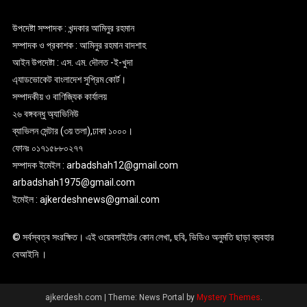
উপদেষ্টা সম্পাদক : খন্দকার আমিনুর রহমান
সম্পাদক ও প্রকাশক : আমিনুর রহমান বাদশাহ
আইন উপদেষ্টা : এস. এম. দৌলত -ই-খুদা
এ্যাডভোকেট বাংলাদেশ সুপ্রিম কোর্ট।
সম্পাদকীয় ও বাণিজ্যিক কার্যালয়
২৬ বঙ্গবন্ধু অ্যাভিনিউ
ব্যাভিলন সেন্টার (৩য় তলা),ঢাকা ১০০০।
ফোনঃ ০১৭১৫৮৮০২৭৭
সম্পাদক ইমেইল : arbadshah12@gmail.com
arbadshah1975@gmail.com
ইমেইল : ajkerdeshnews@gmail.com
© সর্বস্বত্ব সংরক্ষিত। এই ওয়েবসাইটের কোন লেখা, ছবি, ভিডিও অনুমতি ছাড়া ব্যবহার
বেআইনি ।
ajkerdesh.com
|
Theme: News Portal by
Mystery Themes
.