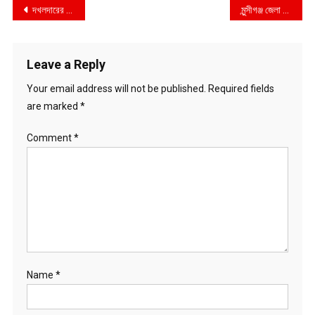
Post
দখলদারের নাম নিয়ে চিন্তিত না, সবাইকে ছেড়ে দিতে হবে- ঢাদসিক মেয়র ব্যারিস্টার শেখ তাপস
মুন্সীগঞ্জ জেলা পুলিশের কিট প্যারেড অনুষ্ঠিত
navigation
Leave a Reply
Your email address will not be published.
Required fields
are marked
*
Comment
*
Name
*