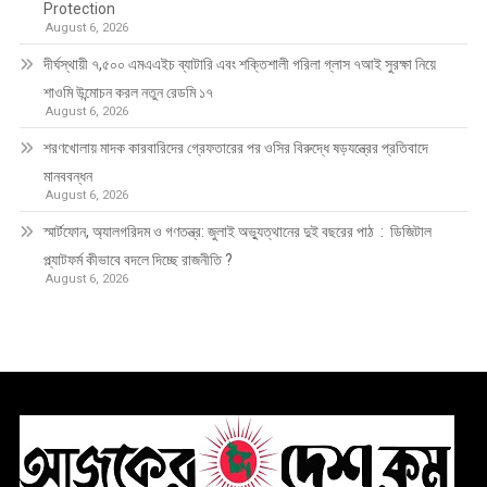
Protection
August 6, 2026
দীর্ঘস্থায়ী ৭,৫০০ এমএএইচ ব্যাটারি এবং শক্তিশালী গরিলা গ্লাস ৭আই সুরক্ষা নিয়ে
শাওমি উন্মোচন করল নতুন রেডমি ১৭
August 6, 2026
শরণখোলায় মাদক কারবারিদের গ্রেফতারের পর ওসির বিরুদ্ধে ষড়যন্ত্রের প্রতিবাদে
মানববন্ধন
August 6, 2026
স্মার্টফোন, অ্যালগরিদম ও গণতন্ত্র: জুলাই অভ্যুত্থানের দুই বছরের পাঠ : ডিজিটাল
প্ল্যাটফর্ম কীভাবে বদলে দিচ্ছে রাজনীতি ?
August 6, 2026