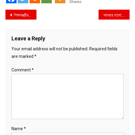
Shares
Post
শিক্ষামন্ত্রীর কড়া ‍হুঁশিয়ারি
আবরার হত্যা: শামীম-মোয়াজ ৫ দিনের রিমান্ডে
navigation
Leave a Reply
Your email address will not be published.
Required fields
are marked
*
Comment
*
Name
*