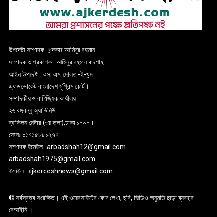
উপদেষ্টা সম্পাদক : খন্দকার আমিনুর রহমান
সম্পাদক ও প্রকাশক : আমিনুর রহমান বাদশাহ
আইন উপদেষ্টা : এস. এম. দৌলত -ই-খুদা
এ্যাডভোকেট বাংলাদেশ সুপ্রিম কোর্ট।
সম্পাদকীয় ও বাণিজ্যিক কার্যালয়
২৬ বঙ্গবন্ধু অ্যাভিনিউ
ব্যাভিলন সেন্টার (৩য় তলা),ঢাকা ১০০০।
ফোনঃ ০১৭১৫৮৮০২৭৭
সম্পাদক ইমেইল : arbadshah12@gmail.com
arbadshah1975@gmail.com
ইমেইল : ajkerdeshnews@gmail.com
© সর্বস্বত্ব সংরক্ষিত। এই ওয়েবসাইটের কোন লেখা, ছবি, ভিডিও অনুমতি ছাড়া ব্যবহার
বেআইনি ।