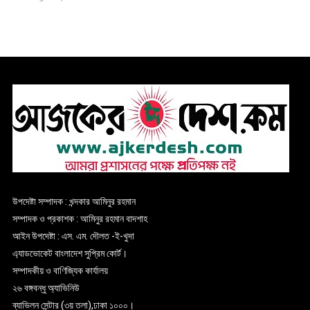
উপদেষ্টা সম্পাদক : খন্দকার আমিনুর রহমান
সম্পাদক ও প্রকাশক : আমিনুর রহমান বাদশাহ
আইন উপদেষ্টা : এস. এম. দৌলত -ই-খুদা
এ্যাডভোকেট বাংলাদেশ সুপ্রিম কোর্ট।
সম্পাদকীয় ও বাণিজ্যিক কার্যালয়
২৬ বঙ্গবন্ধু অ্যাভিনিউ
ব্যাভিলন সেন্টার (৩য় তলা),ঢাকা ১০০০।