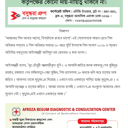
বিজ্ঞাপন
‘আজকের শিশু আনবে আলো, বিশ্বটাকে রাখবে ভালো’-এই স্লোগানকে সামনে রেখে শিশু
অধিকার সপ্তাহ ও শিশু অধিকার সনদের ৩০ বছর পূর্তি উপলক্ষে শিশু সংলাপ ২০১৯ এ প্রধান
অতিথির বক্তৃতায় আইনমন্ত্রী আনিসুল হক রোববার এ কথা বলেন।
আইনমন্ত্রী বলেন, ‘নূর চৌধুরী আত্মস্বীকৃত খুনি। এ আসামি জাতির জনক বঙ্গবন্ধু শেখ মুজিবুর
রহমান, বঙ্গমাতা শেখ ফজিলাতুন-নেছা মুজিব, শিশু রাসেলসহ ১৮ জনকে গুলি করে হত্যার সঙ্গে
জড়িত। আদালত তাকে মৃত্যুদণ্ড দিয়েছে। এখানে তার একমাত্র শাস্তি হচ্ছে মৃত্যুদণ্ড। এ
আসামি যড়যন্ত্র ও হত্যায় জড়িত। আমরা তাদের বলেছি। এখানে দণ্ড মওকুফে আমাদের কোন
সুযোগ নেই। মৃত্যুদণ্ডই এখানে একমাত্র সাজা।’