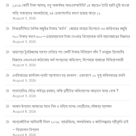
১,৫১৬ কোটি টাকা আদায়, তবু অকার্যকর আরএফআইডি! ১৪ বছরেও তৈরি হয়নি চুরি যাওয়া
গাড়ি শনাক্তের অবকাঠামো, ৯৪ চেকপোস্টের বদলে হয়েছে মাত্র ১২
August 9, 2026
বিআরটিসিতে দৈনিক মজুরির টাকায় ‘কর্তন’ : জোয়ার সাহারা ডিপোতে ৩৩ কারিগরের মজুরি
৭০০ টাকার বদলে ৬০০—চেয়ারম্যানকে টাকা দেওয়ার বিস্ফোরক দাবি ম্যানেজারের বিরুদ্ধে
August 9, 2026
অ্যাগ্রো ট্যুরিজমের স্বপ্ন দেখিয়ে শত কোটি টাকার বিনিয়োগ ফাঁদ ? ডায়মন্ড রিসোর্টের
বিরুদ্ধে এমএলএম কাঠামোয় অর্থ সংগ্রহের অভিযোগ, দিশেহারা হাজারো বিনিয়োগকারী
August 9, 2026
এনবিআরের কাস্টমস-ভ্যাট প্রশাসনে বড় রদবদল : একযোগে ২০ যুগ্ম কমিশনারের বদলি
August 9, 2026
পদোন্নতির দৌড়ে সাইদুর রহমান, নাকি দুর্নীতির অভিযোগের আড়ালে অন্য খেলা ?
August 9, 2026
আমান উল্লাহ আমানের সাথে নিশু ও মহিলা দলের নেত্রীদের সৌজন্য স্বাক্ষাৎ
August 8, 2026
আন্তর্জাতিক আদিবাসী দিবস ২০২৬: ন্যায়বিচার, সমঅধিকার ও জাতিসত্ত্বার স্বীকৃতি চাই
– নিকোলাস বিশ্বাস
August 8, 2026