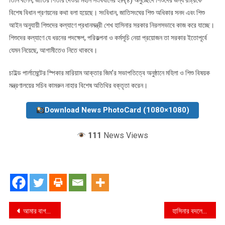
বিশেষ বিধান প্রণয়নের কথা বলা হয়েছে। সংবিধান, জাতিসংঘের শিশু অধিকার সনদ এবং শিশু
আইন অনুযায়ী শিশুদের কল্যাণে প্রধানমন্ত্রী শেখ হাসিনার সরকার নিরলসভাবে কাজ করে যাচ্ছে।
শিশুদের কল্যাণে যে ধরনের পদক্ষেপ, পরিকল্পনা ও কর্মসূচি নেয়া প্রয়োজন তা সরকার ইতোপূর্বে
যেমন নিয়েছে, আগামীতেও নিতে থাকবে।
চাইল্ড পার্লামেন্টের স্পিকার মারিয়াম আক্তার জিম’র সভাপতিত্বে অনুষ্ঠানে মহিলা ও শিশু বিষয়ক
মন্ত্রণালয়ের সচিব কামরুন নাহার বিশেষ অতিথির বক্তৃতা করেন।
Download News PhotoCard (1080×1080)
111
News Views
Post
আমার বাগদান ভাঙেনি
হাসিনার বদলে খালেদার নাম মঞ্চ ছেড়ে পালালেন শিক্ষক!