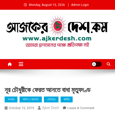
Skip
Monday, August 10, 2026
Admin Login
to
content
আমরা প্রশাসনের পক্ষে প্রতিপক্ষ নই
নূর চৌধুরীকে ফেরত আনতে বাধা মৃত্যুদণ্ড
অপরাধ
আইন ও আদালত
এইমাত্র
জাতীয়
Ajker Desh
On
October 13, 2019
Leave A Comment
নূর