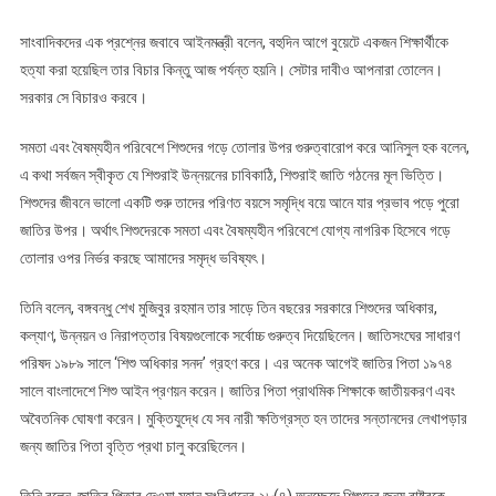
সাংবাদিকদের এক প্রশ্নের জবাবে আইনমন্ত্রী বলেন, বহুদিন আগে বুয়েটে একজন শিক্ষার্থীকে
হত্যা করা হয়েছিল তার বিচার কিন্তু আজ পর্যন্ত হয়নি। সেটার দাবীও আপনারা তোলেন।
সরকার সে বিচারও করবে।
সমতা এবং বৈষম্যহীন পরিবেশে শিশুদের গড়ে তোলার উপর গুরুত্বারোপ করে আনিসুল হক বলেন,
এ কথা সর্বজন স্বীকৃত যে শিশুরাই উন্নয়নের চাবিকাঠি, শিশুরাই জাতি গঠনের মূল ভিত্তি।
শিশুদের জীবনে ভালো একটি শুরু তাদের পরিণত বয়সে সমৃদ্ধি বয়ে আনে যার প্রভাব পড়ে পুরো
জাতির উপর। অর্থাৎ শিশুদেরকে সমতা এবং বৈষম্যহীন পরিবেশে যোগ্য নাগরিক হিসেবে গড়ে
তোলার ওপর নির্ভর করছে আমাদের সমৃদ্ধ ভবিষ্যৎ।
তিনি বলেন, বঙ্গবন্ধু শেখ মুজিবুর রহমান তার সাড়ে তিন বছরের সরকারে শিশুদের অধিকার,
কল্যাণ, উন্নয়ন ও নিরাপত্তার বিষয়গুলোকে সর্বোচ্চ গুরুত্ব দিয়েছিলেন। জাতিসংঘের সাধারণ
পরিষদ ১৯৮৯ সালে ‘শিশু অধিকার সনদ’ গ্রহণ করে। এর অনেক আগেই জাতির পিতা ১৯৭৪
সালে বাংলাদেশে শিশু আইন প্রণয়ন করেন। জাতির পিতা প্রাথমিক শিক্ষাকে জাতীয়করণ এবং
অবৈতনিক ঘোষণা করেন। মুক্তিযুদ্ধে যে সব নারী ক্ষতিগ্রস্ত হন তাদের সন্তানদের লেখাপড়ার
জন্য জাতির পিতা বৃত্তি প্রথা চালু করেছিলেন।
তিনি বলেন, জাতির পিতার দেওয়া মহান সংবিধানের ২৮(৪) অনুচ্ছেদে শিশুদের জন্য রাষ্ট্রকে