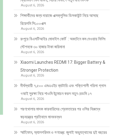
ক্রিমিনাল মিস মামলা, বিচার বিভাগে নতুন মাইলফলক
August 6, 2026
শিক্ষার্থীদের জন্য দারাজে এক্সক্লুসিভ ডিসকাউন্ট নিয়ে আসছে
রিয়েলমি সি১০০এক্স
August 6, 2026
রংপুরে বিএসটিআইর মোবাইল কোর্ট : অকটেনে কম দেওয়ায় ফিলিং
স্টেশনকে ৩০ হাজার টাকা জরিমানা
August 6, 2026
Xiaomi Launches REDMI 17: Bigger Battery &
Stronger Protection
August 6, 2026
দীর্ঘস্থায়ী ৭,৫০০ এমএএইচ ব্যাটারি এবং শক্তিশালী গরিলা গ্লাস
৭আই সুরক্ষা নিয়ে শাওমি উন্মোচন করল নতুন রেডমি ১৭
August 6, 2026
শরণখোলায় মাদক কারবারিদের গ্রেফতারের পর ওসির বিরুদ্ধে
ষড়যন্ত্রের প্রতিবাদে মানববন্ধন
August 6, 2026
স্মার্টফোন, অ্যালগরিদম ও গণতন্ত্র: জুলাই অভ্যুত্থানের দুই বছরের