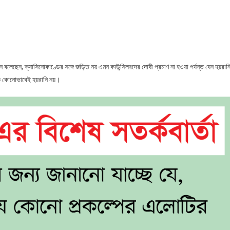
িরপরাধ
উন্সিলর
ন
রানি
’
লেছেন, ক্যাসিনোকাণ্ডের সঙ্গে জড়িত নয় এমন কাউন্সিলরদের দোষী প্রমাণ না হওয়া পর্যন্ত যেন হয়রান
ষকে কোনোভাবেই হয়রানি নয়।