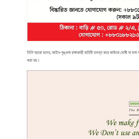
তিনি আরো বলেন, আইন-শৃঙ্খলা রক্ষাকারী বাহিনী তদন্ত করে কাউকে দোষী না বলা পর
করা হয়।