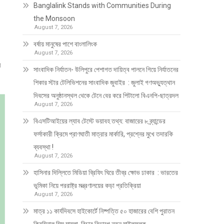
Banglalink Stands with Communities During
the Monsoon
August 7, 2026
বর্ষায় মানুষের পাশে বাংলালিংক
August 7, 2026
ি
সাংবাদিক নির্যাতন- উলিপুরে পেশাগত দায়িত্ব পালনে গিয়ে নির্যাতনের
শিকার স্টার টেলিভিশনের সাংবাদিক জুবাইর : জুলাই গণঅভ্যুত্থান
দিবসের অনুষ্ঠানস্থল থেকে টেনে বের করে পিটালো বিএনপি-ছাত্রদল
August 7, 2026
বিএসটিআইয়ের ল্যাব টেস্টে ভয়াবহ তথ্য: বাজারের ৮ ব্র্যান্ডের
ফর্সাকারী ক্রিমে প্রাণঘাতী মাত্রার মার্কারি, প্রশ্নের মুখে তদারকি
ব্যবস্থা !
August 7, 2026
হাসিনার দিল্লিতে মিডিয়া ব্রিফিং ঘিরে তীব্র ক্ষোভ ঢাকার : ভারতের
ভূমিকা নিয়ে পররাষ্ট্র মন্ত্রণালয়ের কড়া প্রতিক্রিয়া
August 7, 2026
মাত্র ১১ কার্যদিবসে হাইকোর্টে নিষ্পত্তি ৫০ হাজারের বেশি পুরাতন