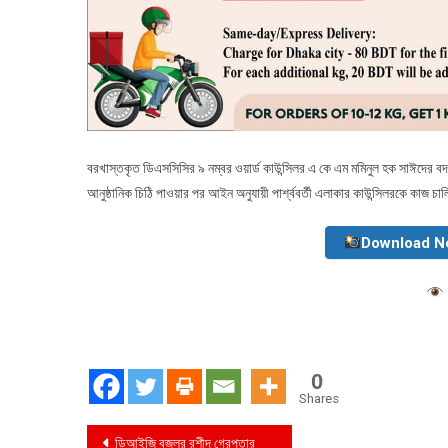
বরখাস্তকৃত ডিএসসিসির ৯ নম্বর ওয়ার্ড কাউন্সিলর এ কে এম মমিনুল হক সাঈদের 
আনুষ্ঠানিক চিঠি পাওয়ার পর আইন অনুযায়ী পার্শ্ববর্তী এলাকার কাউন্সিলরকে কাজ চাল
Download N
0
Shares
Post
ডিআইজি বজলুর রশীদ গ্রেপ্তার