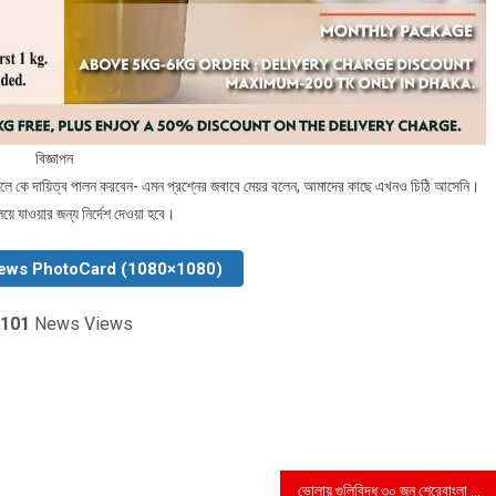
বিজ্ঞাপন
বদলে কে দায়িত্ব পালন করবেন- এমন প্রশ্নের জবাবে মেয়র বলেন, আমাদের কাছে এখনও চিঠি আসেনি।
িয়ে যাওয়ার জন্য নির্দেশ দেওয়া হবে।
ews PhotoCard (1080×1080)
101
News Views
ভোলায় গুলিবিদ্ধ ৩০ জন শেরেবাংলা মেডিকেলে