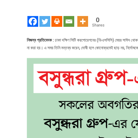
‘ন
কা
যে
0
হয়
Shares
না
হন
নিজস্ব প্রতিবেদক :
ঢাকা দক্ষিণ সিটি করপোরেশনের (ডিএসসিসি) মেয়র সাঈদ খোকন ব
না করা হয়। এ সময় তিনি মন্তব্য করেন, দোষী হলে কোনোক্রমেই ছাড় নয়, নির্দো