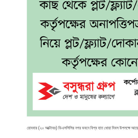
রোববার (২০ অক্টোবর) ডিএসসিসির নগর ভবনে বিশ্ব হাত ধোয়া দিবস উপলক্ষে আয়ো