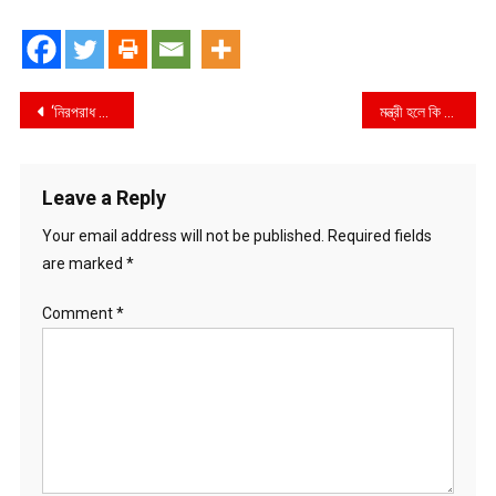
Post
‘নিরপরাধ কাউন্সিলর যেন হয়রানি না হন’
মন্ত্রী হলে কি মেনন একথা বলতেন, প্রশ্ন কাদেরের
navigation
Leave a Reply
Your email address will not be published.
Required fields
are marked
*
Comment
*