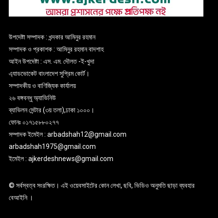
উপদেষ্টা সম্পাদক : খন্দকার আমিনুর রহমান
সম্পাদক ও প্রকাশক : আমিনুর রহমান বাদশাহ
আইন উপদেষ্টা : এস. এম. দৌলত -ই-খুদা
এ্যাডভোকেট বাংলাদেশ সুপ্রিম কোর্ট।
সম্পাদকীয় ও বাণিজ্যিক কার্যালয়
২৬ বঙ্গবন্ধু অ্যাভিনিউ
ব্যাভিলন সেন্টার (৩য় তলা),ঢাকা ১০০০।
ফোনঃ ০১৭১৫৮৮০২৭৭
সম্পাদক ইমেইল : arbadshah12@gmail.com
arbadshah1975@gmail.com
ইমেইল : ajkerdeshnews@gmail.com
© সর্বস্বত্ব সংরক্ষিত। এই ওয়েবসাইটের কোন লেখা, ছবি, ভিডিও অনুমতি ছাড়া ব্যবহার
বেআইনি ।