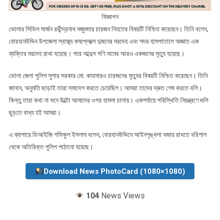
বিজ্ঞাপন
ভোলার সিভিল সার্জন রথীন্দ্রনাথ মজুমদার চারজন নিহতের বিষয়টি নিশ্চিত করেছেন। তিনি বলেন,
বোরহানউদ্দিন উপজেলা স্বাস্থ্য কমপ্লেক্সে দুজনের মরদেহ এবং সদর হাসপাতালে অজ্ঞাত এক
ব্যক্তির মরদেহ রাখা হয়েছে। পরে আব্দুল গণি নামের আরও একজনের মৃত্যু হয়েছে।
ভোলা জেলা পুলিশ সুপার সরকার মো. কায়সারও চারজনের মৃত্যুর বিষয়টি নিশ্চিত করেছেন। তিনি
জানান, অনুমতি ছাড়াই তারা সমাবেশ করতে চেয়েছিল। আমরা তাদের দ্রুত শেষ করতে বলি।
কিন্তু তারা কথা না শুনে উল্টো আমাদের ওপর হামলা চালায়। একপর্যায়ে পরিস্থিতি নিয়ন্ত্রণে গুলি
ছুড়তে বাধ্য হই আমরা।
এ ব্যাপারে ডিআইজি শফিকুল ইসলাম বলেন, বোরহানউদ্দিনে আইনশৃঙ্খলা বজায় রাখতে বরিশাল
থেকে অতিরিক্ত পুলিশ পাঠানো হয়েছে।
Download News PhotoCard (1080×1080)
104
News Views