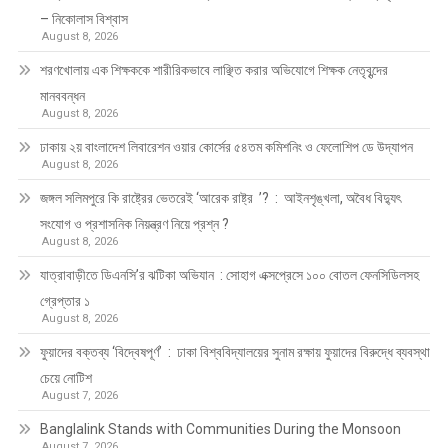
– নিকোলাস বিশ্বাস
August 8, 2026
শরণখোলায় এক শিক্ষককে শারীরিকভাবে লাঞ্ছিত করার অভিযোগে শিক্ষক নেতৃবৃন্দের
মানববন্ধন
August 8, 2026
ঢাকায় ২য় বাংলাদেশ লিবারেশন ওয়ার কোর্সের ৫৪তম কমিশনিং ও ফেলোশিপ ডে উদ্‌যাপন
August 8, 2026
জঙ্গল সলিমপুরে কি রাষ্ট্রের ভেতরেই ‘আরেক রাষ্ট্র ’? : আইনশৃঙ্খলা, অবৈধ বিদ্যুৎ
সংযোগ ও প্রশাসনিক নিয়ন্ত্রণ নিয়ে প্রশ্ন ?
August 8, 2026
যাত্রাবাড়ীতে ডিএনসি’র ঝটিকা অভিযান : সোহাগ এক্সপ্রেসে ১০০ বোতল ফেনসিডিলসহ
গ্রেপ্তার ১
August 8, 2026
ফুয়াদের বক্তব্য ‘বিদ্বেষপূর্ণ’ : ঢাকা বিশ্ববিদ্যালয়ের সুনাম রক্ষায় ফুয়াদের বিরুদ্ধে ব্যবস্থা
চেয়ে নোটিশ
August 7, 2026
Banglalink Stands with Communities During the Monsoon
August 7, 2026