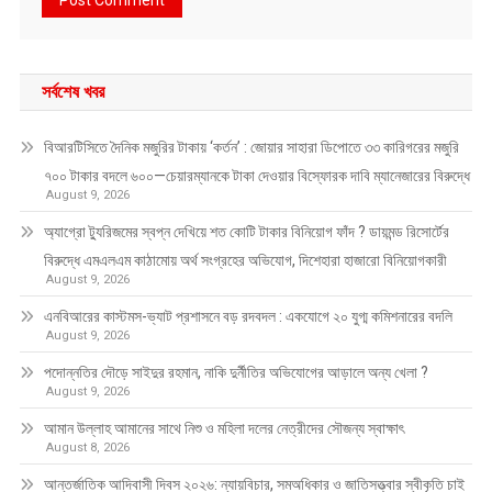
সর্বশেষ খবর
বিআরটিসিতে দৈনিক মজুরির টাকায় ‘কর্তন’ : জোয়ার সাহারা ডিপোতে ৩৩ কারিগরের মজুরি
৭০০ টাকার বদলে ৬০০—চেয়ারম্যানকে টাকা দেওয়ার বিস্ফোরক দাবি ম্যানেজারের বিরুদ্ধে
August 9, 2026
অ্যাগ্রো ট্যুরিজমের স্বপ্ন দেখিয়ে শত কোটি টাকার বিনিয়োগ ফাঁদ ? ডায়মন্ড রিসোর্টের
বিরুদ্ধে এমএলএম কাঠামোয় অর্থ সংগ্রহের অভিযোগ, দিশেহারা হাজারো বিনিয়োগকারী
August 9, 2026
এনবিআরের কাস্টমস-ভ্যাট প্রশাসনে বড় রদবদল : একযোগে ২০ যুগ্ম কমিশনারের বদলি
August 9, 2026
পদোন্নতির দৌড়ে সাইদুর রহমান, নাকি দুর্নীতির অভিযোগের আড়ালে অন্য খেলা ?
August 9, 2026
আমান উল্লাহ আমানের সাথে নিশু ও মহিলা দলের নেত্রীদের সৌজন্য স্বাক্ষাৎ
August 8, 2026
আন্তর্জাতিক আদিবাসী দিবস ২০২৬: ন্যায়বিচার, সমঅধিকার ও জাতিসত্ত্বার স্বীকৃতি চাই