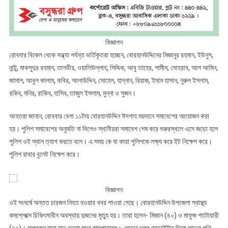
বিজ্ঞাপন
রোববার বিকেল থেকে সন্ধ্যা পর্যন্ত ভর্তিকৃতরা হচ্ছেন, বোরহানউদ্দিনের মিজানুর রহমান, ইউনুস,
নান্টু, মাকসুদুর রহমান, তানভীর, ওয়ালিউল্লাহ, সিদ্দিক, আবু তাহের, শামীম, সোহরাব, আল আমিন,
জামাল, আবুল কালাম, কবির, আলাউদ্দিন, সোহেল, হান্নান, রিয়াজ, ইমাম হাসান, নুরুল ইসলাম,
রকিব, মনির, রাকিব, হাসিব, তাজুল ইসলাম, মুন্না ও সুজন।
আহতরা জানান, রোববার বেলা ১১টায় বোরহানউদ্দিন ঈদগাহ ময়দানে সমাবেশের আয়োজন করা
হয়। পুলিশ সমাবেশের অনুমতি না দিলেও স্থানীয়রা সমাবেশ শেষ করে শুরুরস্থলে এসে জড়ো হলে
পুলিশ ওই স্থান ত্যাগ করতে বলে। এ সময় কে বা কারা পুলিশকে লক্ষ্য করে ইট নিক্ষেপ করে।
পুলিশ রাবার বুলেট নিক্ষেপ করে।
বিজ্ঞাপন
ওই সংঘর্ষে অন্তত চারজন নিহত হওয়ার খবর পাওয়া গেছে। বোরহানউদ্দিন উপজেলা স্বাস্থ্য
কমপ্লেক্সে চিকিৎসাধীন অবস্থায় দুজনের মৃত্যু হয়। তারা হলেন- মিজান (৪০) ও মাফুজ পাটোয়ারী