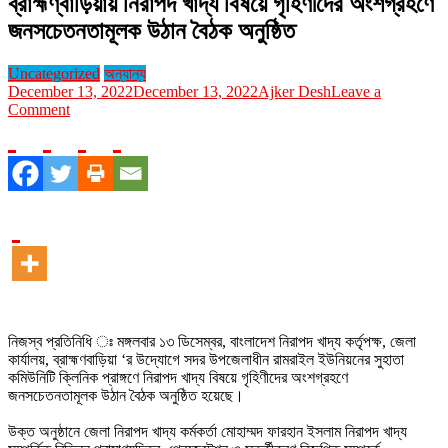
ব্রাহ্মণ্বাড়িয়ায় নিরাপদ খাদ্য বিষয়ে গৃহিণীদের অংশগ্রহণে
জনসচেতনতামূলক উঠান বৈঠক অনুষ্ঠিত
Uncategorized
অন্যান্য
December 13, 2022
December 13, 2022
Ajker Desh
Leave a
on
Comment
ব্রাহ্মণ্বাড়িয়ায়
নিরাপদ
খাদ্য
বিষয়ে
গৃহিণীদের
অংশগ্রহণে
জনসচেতনতামূলক
উঠান
বৈঠক
অনুষ্ঠিত
নিজস্ব প্রতিনিধি ঃ মঙ্গলবার ১৩ ডিসেম্বর, বাংলাদেশ নিরাপদ খাদ্য কর্তৃপক্ষ, জেলা
কার্যালয়, ব্রাহ্মণবাড়িয়া ‘র উদ্যোগে সদর উপজেলাধীন রামরাইল ইউনিয়নের সুহাতা
কমিউনিটি ক্লিনিক প্রাঙ্গণে নিরাপদ খাদ্য বিষয়ে গৃহিণীদের অংশগ্রহণে
জনসচেতনতামূলক উঠান বৈঠক অনুষ্ঠিত হয়েছে।
উক্ত অনুষ্ঠানে জেলা নিরাপদ খাদ্য কর্মকর্তা মোহাম্মদ ফারহান ইসলাম নিরাপদ খাদ্য