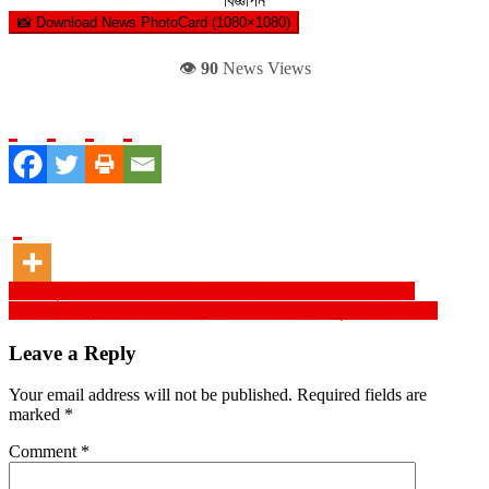
বিজ্ঞাপন
📸 Download News PhotoCard (1080×1080)
👁️
90
News Views
Post
নিয়ামতপুরে সাংবাদিকের উপর হামলা, ৮ দিনেও কোন পদক্ষেপ নেয়নি প্রশাসন
প্রধানমন্ত্রী কর্তৃক সামরিক বাহিনী কমান্ড ও স্টাফ কলেজে গ্র্যাজুয়েশন সনদ বিতরণ
navigation
Leave a Reply
Your email address will not be published.
Required fields are
marked
*
Comment
*