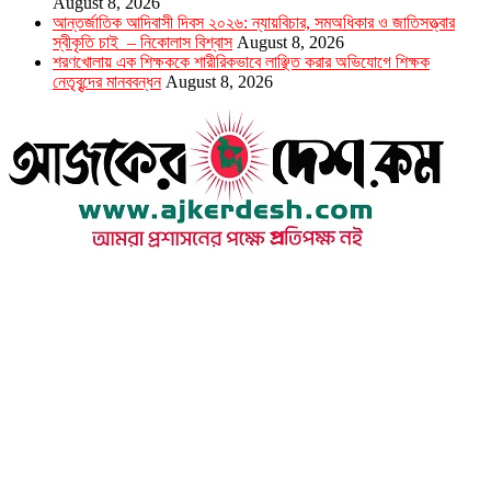
August 8, 2026
আন্তর্জাতিক আদিবাসী দিবস ২০২৬: ন্যায়বিচার, সমঅধিকার ও জাতিসত্ত্বার
স্বীকৃতি চাই – নিকোলাস বিশ্বাস
August 8, 2026
শরণখোলায় এক শিক্ষককে শারীরিকভাবে লাঞ্ছিত করার অভিযোগে শিক্ষক
নেতৃবৃন্দের মানববন্ধন
August 8, 2026
উপদেষ্টা সম্পাদক : খন্দকার আমিনুর রহমান
সম্পাদক ও প্রকাশক : আমিনুর রহমান বাদশাহ
আইন উপদেষ্টা : এস. এম. দৌলত -ই-খুদা
এ্যাডভোকেট বাংলাদেশ সুপ্রিম কোর্ট।
সম্পাদকীয় ও বাণিজ্যিক কার্যালয়
২৬ বঙ্গবন্ধু অ্যাভিনিউ
ব্যাভিলন সেন্টার (৩য় তলা),ঢাকা ১০০০।
ফোনঃ ০১৭১৫৮৮০২৭৭
সম্পাদক ইমেইল : arbadshah12@gmail.com
arbadshah1975@gmail.com
ইমেইল : ajkerdeshnews@gmail.com
© সর্বস্বত্ব সংরক্ষিত। এই ওয়েবসাইটের কোন লেখা, ছবি, ভিডিও অনুমতি ছাড়া ব্যবহার বেআইনি ।