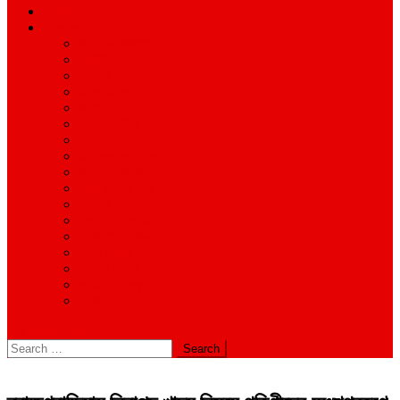
শিক্ষাঙ্গন
অন্যান্য
আইন ও আদালত
অর্থনীতি
বানিজ্য
জীবন-যাপন
সাহিত্য
অনিয়ম-দুর্নীতি
ইতিহাস ঐতিহ্য
উপ-সম্পাদকীয়/মতামত
কর্পোরেট সংবাদ
গ্রাম বাংলার খবর
দুর্ঘটনার সংবাদ
প্রশাসনিক সংবাদ
বিশেষ প্রতিবেদন
মানবিক খবর
সংগঠন সংবাদ
সাহিত্য-সংস্কৃতি
বিবিধ
site mode button
Search
for: