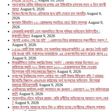
ছড়াচ্ছে অপতথ্য ?
August 10, 2026
শরণখোলায় হামিম পরিবহনের চাপায় এক ইজিবাইক চালকের মৃত্যু ও তিন যাত্রী
আহত
August 9, 2026
নিজের বিশেষ দিনেও এতিমদের মুখে হাসি দেখতে চান আনভীর
August 9,
2026
জুলকান বিটডাউন ০২: রোমাঞ্চকর লড়াইয়ে মেতে উঠল বসুন্ধরা
August 9,
2026
বেসরকারি জ্বালানি তেল আমদানিতে বিশেষ সুবিধার অভিযোগ ভিত্তিহীন :
জ্বালানি বিভাগ
August 9, 2026
‘জুলাই এখনও শেষ হয় নাই’ : একাত্তর নিয়ে জামায়াতের প্রদর্শনীতে প্রশ্ন ?
August 9, 2026
১,৫১৬ কোটি টাকা আদায়, তবু অকার্যকর আরএফআইডি! ১৪ বছরেও তৈরি হয়নি
চুরি যাওয়া গাড়ি শনাক্তের অবকাঠামো, ৯৪ চেকপোস্টের বদলে হয়েছে মাত্র ১২
August 9, 2026
বিআরটিসিতে দৈনিক মজুরির টাকায় ‘কর্তন’ : জোয়ার সাহারা ডিপোতে ৩৩
কারিগরের মজুরি ৭০০ টাকার বদলে ৬০০—চেয়ারম্যানকে টাকা দেওয়ার
বিস্ফোরক দাবি ম্যানেজারের বিরুদ্ধে
August 9, 2026
অ্যাগ্রো ট্যুরিজমের স্বপ্ন দেখিয়ে শত কোটি টাকার বিনিয়োগ ফাঁদ ? ডায়মন্ড
রিসোর্টের বিরুদ্ধে এমএলএম কাঠামোয় অর্থ সংগ্রহের অভিযোগ, দিশেহারা
হাজারো বিনিয়োগকারী
August 9, 2026
এনবিআরের কাস্টমস-ভ্যাট প্রশাসনে বড় রদবদল : একযোগে ২০ যুগ্ম কমিশনারের
বদলি
August 9, 2026
পদোন্নতির দৌড়ে সাইদুর রহমান, নাকি দুর্নীতির অভিযোগের আড়ালে অন্য খেলা
?
August 9, 2026
আমান উল্লাহ আমানের সাথে নিশু ও মহিলা দলের নেত্রীদের সৌজন্য স্বাক্ষাৎ