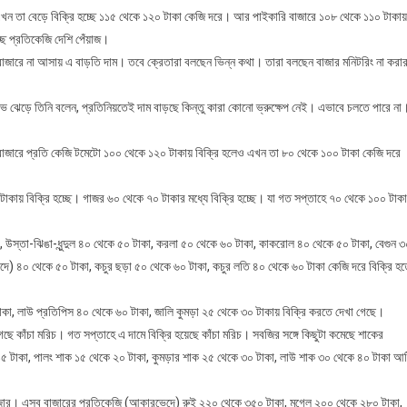
এখন তা বেড়ে বিক্রি হচ্ছে ১১৫ থেকে ১২০ টাকা কেজি দরে। আর পাইকারি বাজারে ১০৮ থেকে ১১০ টাকায়
ছে প্রতিকেজি দেশি পেঁয়াজ।
বাজারে না আসায় এ বাড়তি দাম। তবে ক্রেতারা বলছেন ভিন্ন কথা। তারা বলছেন বাজার মনিটরিং না করা
্ষোভ ঝেড়ে তিনি বলেন, প্রতিনিয়তেই দাম বাড়ছে কিন্তু কারা কোনো ভ্রুক্ষেপ নেই। এভাবে চলতে পারে না
 বাজারে প্রতি কেজি টমেটো ১০০ থেকে ১২০ টাকায় বিক্রি হলেও এখন তা ৮০ থেকে ১০০ টাকা কেজি দরে
াকায় বিক্রি হচ্ছে। গাজর ৬০ থেকে ৭০ টাকার মধ্যে বিক্রি হচ্ছে। যা গত সপ্তাহে ৭০ থেকে ১০০ টাক
 উস্তা-ঝিঙা-ধুন্দুল ৪০ থেকে ৫০ টাকা, করলা ৫০ থেকে ৬০ টাকা, কাকরোল ৪০ থেকে ৫০ টাকা, বেগুন 
েদে) ৪০ থেকে ৫০ টাকা, কচুর ছড়া ৫০ থেকে ৬০ টাকা, কচুর লতি ৪০ থেকে ৬০ টাকা কেজি দরে বিক্রি হ
কা, লাউ প্রতিপিস ৪০ থেকে ৬০ টাকা, জালি কুমড়া ২৫ থেকে ৩০ টাকায় বিক্রি করতে দেখা গেছে।
ছে কাঁচা মরিচ। গত সপ্তাহে এ দামে বিক্রি হয়েছে কাঁচা মরিচ। সবজির সঙ্গে কিছুটা কমেছে শাকের
১৫ টাকা, পালং শাক ১৫ থেকে ২০ টাকা, কুমড়ার শাক ২৫ থেকে ৩০ টাকা, লাউ শাক ৩০ থেকে ৪০ টাকা আ
বাজার। এসব বাজারের প্রতিকেজি (আকারভেদে) রুই ২২০ থেকে ৩৫০ টাকা, মৃগেল ২০০ থেকে ২৮০ টাকা,