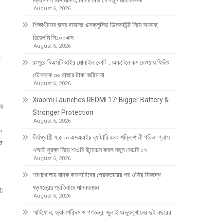
ক্রিমিনাল মিস মামলা, বিচার বিভাগে নতুন মাইলফলক
August 6, 2026
শিক্ষার্থীদের জন্য দারাজে এক্সক্লুসিভ ডিসকাউন্ট নিয়ে আসছে
র
রিয়েলমি সি১০০এক্স
August 6, 2026
।
রংপুরে বিএসটিআইর মোবাইল কোর্ট : অকটেনে কম দেওয়ায় ফিলিং
স্টেশনকে ৩০ হাজার টাকা জরিমানা
August 6, 2026
Xiaomi Launches REDMI 17: Bigger Battery &
ায়
Stronger Protection
August 6, 2026
৩০
দীর্ঘস্থায়ী ৭,৫০০ এমএএইচ ব্যাটারি এবং শক্তিশালী গরিলা গ্লাস
তে
৭আই সুরক্ষা নিয়ে শাওমি উন্মোচন করল নতুন রেডমি ১৭
August 6, 2026
শরণখোলায় মাদক কারবারিদের গ্রেফতারের পর ওসির বিরুদ্ধে
ষড়যন্ত্রের প্রতিবাদে মানববন্ধন
টি
August 6, 2026
স্মার্টফোন, অ্যালগরিদম ও গণতন্ত্র: জুলাই অভ্যুত্থানের দুই বছরের