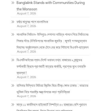
Banglalink Stands with Communities During
the Monsoon
August 7, 2026
বর্ষায় মানুষের পাশে বাংলালিংক
August 7, 2026
সাংবাদিক নির্যাতন- উলিপুরে পেশাগত দায়িত্ব পালনে গিয়ে নির্যাতনের
শিকার স্টার টেলিভিশনের সাংবাদিক জুবাইর : জুলাই গণঅভ্যুত্থান
দিবসের অনুষ্ঠানস্থল থেকে টেনে বের করে পিটালো বিএনপি-ছাত্রদল
August 7, 2026
বিএসটিআইয়ের ল্যাব টেস্টে ভয়াবহ তথ্য: বাজারের ৮ ব্র্যান্ডের
ফর্সাকারী ক্রিমে প্রাণঘাতী মাত্রার মার্কারি, প্রশ্নের মুখে তদারকি
ব্যবস্থা !
August 7, 2026
হাসিনার দিল্লিতে মিডিয়া ব্রিফিং ঘিরে তীব্র ক্ষোভ ঢাকার : ভারতের
ভূমিকা নিয়ে পররাষ্ট্র মন্ত্রণালয়ের কড়া প্রতিক্রিয়া
August 7, 2026
মাত্র ১১ কার্যদিবসে হাইকোর্টে নিষ্পত্তি ৫০ হাজারের বেশি পুরাতন