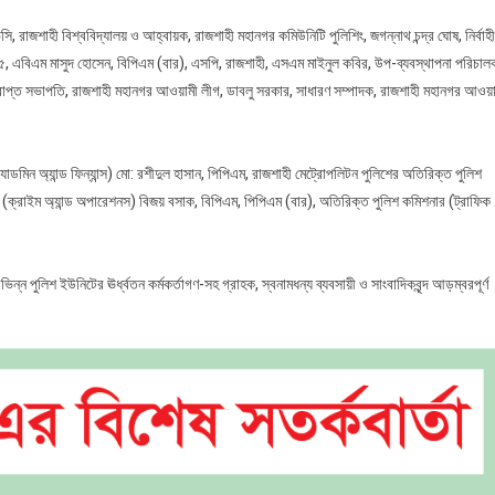
সি, রাজশাহী বিশ্ববিদ্যালয় ও আহ্বায়ক, রাজশাহী মহানগর কমিউনিটি পুলিশিং, জগন্নাথ চন্দ্র ঘোষ, নির্বাহী
যাব-৫, এবিএম মাসুদ হোসেন, বিপিএম (বার), এসপি, রাজশাহী, এসএম মাইনুল কবির, উপ-ব্যবস্থাপনা পরিচাল
রপ্রাপ্ত সভাপতি, রাজশাহী মহানগর আওয়ামী লীগ, ডাবলু সরকার, সাধারণ সম্পাদক, রাজশাহী মহানগর আওয়
মিন অ্যান্ড ফিন্যান্স) মো: রশীদুল হাসান, পিপিএম, রাজশাহী মেট্রোপলিটন পুলিশের অতিরিক্ত পুলিশ
ার (ক্রাইম অ্যান্ড অপারেশনস) বিজয় বসাক, বিপিএম, পিপিএম (বার), অতিরিক্ত পুলিশ কমিশনার (ট্রাফিক
্ন পুলিশ ইউনিটের ঊর্ধ্বতন কর্মকর্তাগণ-সহ গ্রাহক, স্বনামধন্য ব্যবসায়ী ও সাংবাদিকবৃন্দ আড়ম্বরপূর্ণ