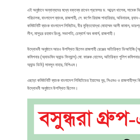
এই অনুষ্ঠানে অন্যান্যদের মধ্যে বক্তব্য রাখেন প্রফেসর ড. আব্দুল খালেক, সাবেক ভি
পরিচালক, বাংলাদেশ ব্যাংক, রাজশাহী, লে. কর্ণেল রিয়াজ শাহারিয়ার, অধিনায়ক, র‍্
কমিউনিটি ব্যাংক বাংলাদেশ লিমিটেড, বীর মুক্তিযোদ্ধা মোহাম্মদ আলী কামাল, ভা
লীগ, মাসুদুর রহমান রিংকু, সভাপতি, চেম্বার্স অব কমার্স, রাজশাহী।
উদ্বোধনী অনুষ্ঠানে আরও উপস্থিত ছিলেন রাজশাহী রেঞ্জের অতিরিক্ত ডিআইজি (অ্যাড
কমিশনার (অ্যাডমিন অ্যান্ড ফিন্যান্স) মো: ফারুক হোসেন, অতিরিক্ত পুলিশ কমিশন
অ্যান্ড ডিবি) সামসুন নাহার, বিপিএম।
এছাড়া কমিউনিটি ব্যাংক বাংলাদেশ লিমিটেডের ইয়াসের নূর, সিএমও ও রাজশাহীস্থ বিভিন
উদ্বোধনী অনুষ্ঠানে উপস্থিত ছিলেন।