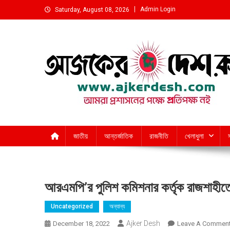
Skip
Admin Login
Saturday, August 08, 2026
to
content
আমরা প্রশাসনের পক্ষে প্রতিপক্ষ নই
জাতীয়
আন্তর্জাতিক
রাজনীতি
খেলাধুলা
আরএমপি’র পুলিশ কমিশনার কর্তৃক রাজশাহীতে
Uncategorized
অন্যান্য
Ajker Desh
December 18, 2022
Leave A Commen