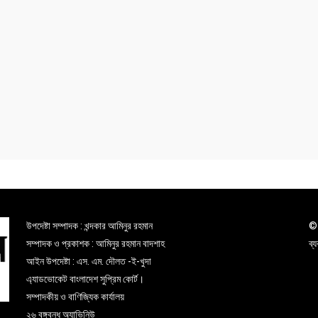
উপদেষ্টা সম্পাদক : খন্দকার আমিনুর রহমান
© 
সম্পাদক ও প্রকাশক : আমিনুর রহমান বাদশাহ
ব্
আইন উপদেষ্টা : এস. এম. দৌলত -ই-খুদা
এ্যাডভোকেট বাংলাদেশ সুপ্রিম কোর্ট।
সম্পাদকীয় ও বাণিজ্যিক কার্যালয়
২৬ বঙ্গবন্ধু অ্যাভিনিউ