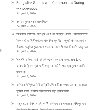
Banglalink Stands with Communities During
the Monsoon
August 7, 2026
বর্ষায় মানুষের পাশে বাংলালিংক
August 7, 2026
সাংবাদিক নির্যাতন- উলিপুরে পেশাগত দায়িত্ব পালনে গিয়ে নির্যাতনের
শিকার স্টার টেলিভিশনের সাংবাদিক জুবাইর : জুলাই গণঅভ্যুত্থান
দিবসের অনুষ্ঠানস্থল থেকে টেনে বের করে পিটালো বিএনপি-ছাত্রদল
ান
August 7, 2026
বিএসটিআইয়ের ল্যাব টেস্টে ভয়াবহ তথ্য: বাজারের ৮ ব্র্যান্ডের
ফর্সাকারী ক্রিমে প্রাণঘাতী মাত্রার মার্কারি, প্রশ্নের মুখে তদারকি
ব্যবস্থা !
August 7, 2026
হাসিনার দিল্লিতে মিডিয়া ব্রিফিং ঘিরে তীব্র ক্ষোভ ঢাকার : ভারতের
ভূমিকা নিয়ে পররাষ্ট্র মন্ত্রণালয়ের কড়া প্রতিক্রিয়া
August 7, 2026
মাত্র ১১ কার্যদিবসে হাইকোর্টে নিষ্পত্তি ৫০ হাজারের বেশি পুরাতন