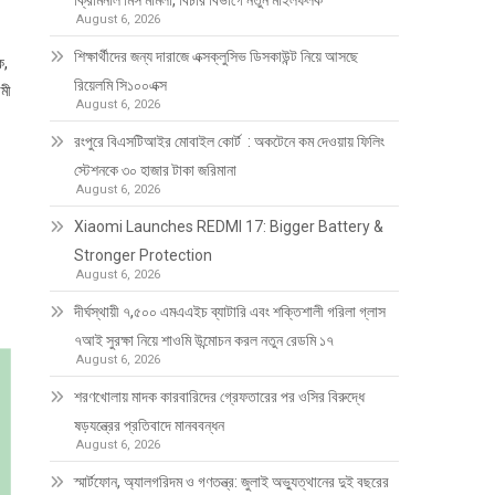
ক্রিমিনাল মিস মামলা, বিচার বিভাগে নতুন মাইলফলক
August 6, 2026
শিক্ষার্থীদের জন্য দারাজে এক্সক্লুসিভ ডিসকাউন্ট নিয়ে আসছে
ক,
রিয়েলমি সি১০০এক্স
ামী
August 6, 2026
রংপুরে বিএসটিআইর মোবাইল কোর্ট : অকটেনে কম দেওয়ায় ফিলিং
স্টেশনকে ৩০ হাজার টাকা জরিমানা
August 6, 2026
Xiaomi Launches REDMI 17: Bigger Battery &
Stronger Protection
August 6, 2026
দীর্ঘস্থায়ী ৭,৫০০ এমএএইচ ব্যাটারি এবং শক্তিশালী গরিলা গ্লাস
৭আই সুরক্ষা নিয়ে শাওমি উন্মোচন করল নতুন রেডমি ১৭
August 6, 2026
শরণখোলায় মাদক কারবারিদের গ্রেফতারের পর ওসির বিরুদ্ধে
ষড়যন্ত্রের প্রতিবাদে মানববন্ধন
August 6, 2026
স্মার্টফোন, অ্যালগরিদম ও গণতন্ত্র: জুলাই অভ্যুত্থানের দুই বছরের