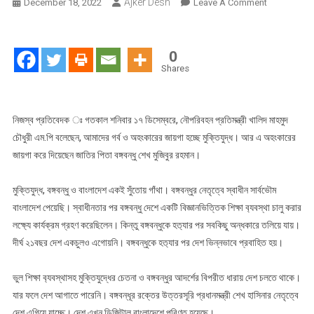
Ajker Desh
On
December 18, 2022
Leave A Comment
বাংলাদেশ
স্মার্ট
বাংলাদেশ
0
হবে–
Shares
নৌপরিবহন
প্রতিমন্ত্রী
নিজস্ব প্রতিবেদক ঃ গতকাল শনিবার ১৭ ডিসেম্বরে, নৌপরিবহন প্রতিমন্ত্রী খালিদ মাহমুদ
চৌধুরী এম.পি বলেছেন, আমাদের গর্ব ও অহংকারের জায়গা হচ্ছে মুক্তিযুদ্ধ। আর এ অহংকারের
জায়গা করে দিয়েছেন জাতির পিতা বঙ্গবন্ধু শেখ মুজিবুর রহমান।
মুক্তিযুদ্ধ, বঙ্গবন্ধু ও বাংলাদেশ একই সুঁতোয় গাঁথা। বঙ্গবন্ধুর নেতৃত্বে স্বাধীন সার্বভৌম
বাংলাদেশ পেয়েছি। স্বাধীনতার পর বঙ্গবন্ধু দেশে একটি বিজ্ঞানভিত্তিক শিক্ষা ব‍্যবস্থা চালু করার
লক্ষ‍্যে কার্যক্রম গ্রহণ করেছিলেন। কিন্তু বঙ্গবন্ধুকে হত‍্যার পর সবকিছু অন্ধকারে তলিয়ে যায়।
দীর্ঘ ২১বছর দেশ একচুলও এগোয়নি। বঙ্গবন্ধুকে হত‍্যার পর দেশ ভিন্নভাবে প্রবাহিত হয়।
ভুল শিক্ষা ব‍্যবস্থাসহ মুক্তিযুদ্ধের চেতনা ও বঙ্গবন্ধুর আদর্শের বিপরীত ধারায় দেশ চলতে থাকে।
যার ফলে দেশ আগাতে পারেনি। বঙ্গবন্ধূর রক্তের উত্তরসূরি প্রধানমন্ত্রী শেখ হাসিনার নেতৃত্বে
দেশ এগিয়ে যাচ্ছে। দেশ এখন ডিজিটাল বাংলাদেশে পরিণত হয়েছে।