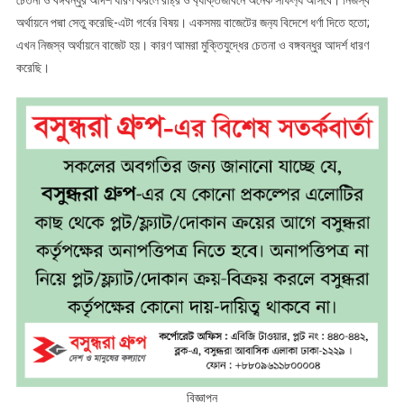
চেতনা ও বঙ্গবন্ধুর আদর্শ ধারণ করলে রাষ্ট্র ও ব‍্যক্তিজীবনে অনেক সাফল‍্য আসবে। নিজস্ব
অর্থায়নে পদ্মা সেতু করেছি-এটা গর্বের বিষয়। একসময় বাজেটের জন‍্য বিদেশে ধর্ণা দিতে হতো;
এখন নিজস্ব অর্থায়নে বাজেট হয়। কারণ আমরা মুক্তিযুদ্ধের চেতনা ও বঙ্গবন্ধুর আদর্শ ধারণ
করেছি।
বিজ্ঞাপন