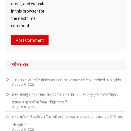
email, and website
in this browser for
the next time I
comment.
সর্বশেষ খবর
ঢাকায় ২য় বাংলাদেশ লিবারেশন ওয়ার কোর্সের ৫৪তম কমিশনিং ও ফেলোশিপ ডে উদ্‌যাপন
August 8, 2026
জঙ্গল সলিমপুরে কি রাষ্ট্রের ভেতরেই ‘আরেক রাষ্ট্র ’? : আইনশৃঙ্খলা, অবৈধ বিদ্যুৎ
সংযোগ ও প্রশাসনিক নিয়ন্ত্রণ নিয়ে প্রশ্ন ?
August 8, 2026
যাত্রাবাড়ীতে ডিএনসি’র ঝটিকা অভিযান : সোহাগ এক্সপ্রেসে ১০০ বোতল ফেনসিডিলসহ
গ্রেপ্তার ১
August 8, 2026