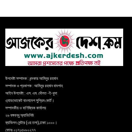
উপদেষ্টা সম্পাদক : খন্দকার আমিনুর রহমান
সম্পাদক ও প্রকাশক : আমিনুর রহমান বাদশাহ
আইন উপদেষ্টা : এস. এম. দৌলত -ই-খুদা
এ্যাডভোকেট বাংলাদেশ সুপ্রিম কোর্ট।
সম্পাদকীয় ও বাণিজ্যিক কার্যালয়
২৬ বঙ্গবন্ধু অ্যাভিনিউ
ব্যাভিলন সেন্টার (৩য় তলা),ঢাকা ১০০০।
ফোনঃ ০১৭১৫৮৮০২৭৭