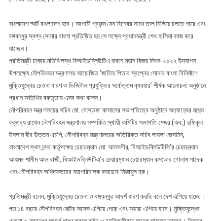
বাংলাদেশ স্মার্ট বাংলাদেশ হবে। আগামী প্রজন্ম যেন বিশ্বের সাথে তাল মিলিয়ে চলতে পারে এবং
বঙ্গবন্ধুর স্বপ্ন সোনার বাংলা প্রতিষ্ঠিত হয় সে লক্ষ‍্যে প্রধানমন্ত্রী শেখ হাসিনা কাজ করে
যাচ্ছেন।
প্রতিমন্ত্রী ঢাকায় মতিঝিলস্থ বিআইডব্লিউটিএ ভবনে মহান বিজয় দিবস-২০২২ উদযাপন
উপলক্ষ্যে নৌপরিবহন মন্ত্রণালয় আয়োজিত ‘জাতির পিতার স্বপ্নের সোনার বাংলা বিনির্মাণে
মুক্তিযুদ্ধের চেতনা ধারণ ও ডিজিটাল প্রযুক্তির সর্বোত্তম ব‍্যবহার’ শীর্ষক আলোচনা অনুষ্ঠানে
প্রধান অতিথির বক্তৃতায় এসব কথা বলেন।
নৌপরিবহন মন্ত্রণালয়ের সচিব মো: মোস্তফা কামালের সভাপতিত্বে অনুষ্ঠানে অন‍্যান‍্যের মধ‍্যে
বক্তব‍্য রাখেন নৌপরিবহন মন্ত্রণালয় সম্পর্কিত স্থায়ী কমিটির সভাপতি মেজর (অব:) রফিকুল
ইসলাম বীর উত্তম এমপি, নৌপরিবহন মন্ত্রণালয়ের অতিরিক্ত সচিব লায়লা জেসমিন,
বাংলাদেশ স্থল বন্দর কর্তৃপক্ষের চেয়ারম‍্যান মো: আলমগীর, বিআইডব্লিউটিসি’র চেয়ারম‍্যান
আহমদ শামীম আল রাজী, বিআইডব্লিউটিএ’র চেয়ারম‍্যান চেয়ারম‍্যান কমডোর গোলাম সাদেক
এবং নৌপরিবহন অধিদফতরের মহাপরিচালক কমডোর নিজামুল হক।
প্রতিমন্ত্রী বলেন, মুক্তিযুদ্ধের চেতনা ও বঙ্গবন্ধুর আদর্শ ধারণ করছি বলে দেশ এগিয়ে যাচ্ছে।
গত ১৪ বছরে নৌপরিবহন সেক্টর অনেক এগিয়ে গেছে এবং আরো এগিয়ে যাবে। মুক্তিযুদ্ধের