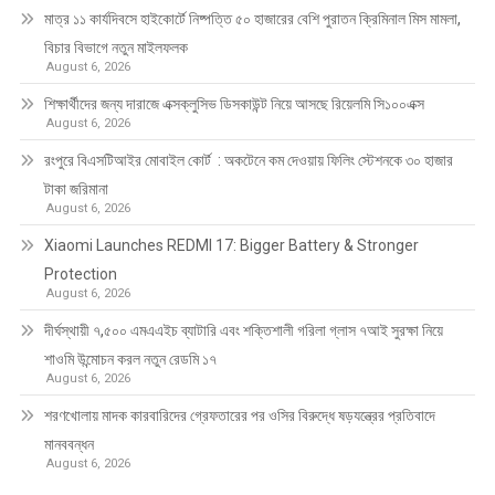
মাত্র ১১ কার্যদিবসে হাইকোর্টে নিষ্পত্তি ৫০ হাজারের বেশি পুরাতন ক্রিমিনাল মিস মামলা,
বিচার বিভাগে নতুন মাইলফলক
August 6, 2026
শিক্ষার্থীদের জন্য দারাজে এক্সক্লুসিভ ডিসকাউন্ট নিয়ে আসছে রিয়েলমি সি১০০এক্স
August 6, 2026
রংপুরে বিএসটিআইর মোবাইল কোর্ট : অকটেনে কম দেওয়ায় ফিলিং স্টেশনকে ৩০ হাজার
টাকা জরিমানা
August 6, 2026
Xiaomi Launches REDMI 17: Bigger Battery & Stronger
Protection
August 6, 2026
দীর্ঘস্থায়ী ৭,৫০০ এমএএইচ ব্যাটারি এবং শক্তিশালী গরিলা গ্লাস ৭আই সুরক্ষা নিয়ে
শাওমি উন্মোচন করল নতুন রেডমি ১৭
August 6, 2026
শরণখোলায় মাদক কারবারিদের গ্রেফতারের পর ওসির বিরুদ্ধে ষড়যন্ত্রের প্রতিবাদে
মানববন্ধন
August 6, 2026