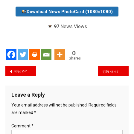
Download News PhotoCard (1080×1080)
97
News Views
0
Shares
Post
আরএমপি’র পুলিশ কমিশনার কর্তৃক রাজশাহীতে কমিউনিটি ব্যাংকের উপশাখার শুভ উদ্বোধন
র‍্যাব -৪ এর পৃথক অভিযানে ৮৮ গ্রাম হেরোইন এবং ৯০০ পিস ইয়াবা সহ ৩ জন গ্রেফতার
navigation
Leave a Reply
Your email address will not be published.
Required fields
are marked
*
Comment
*