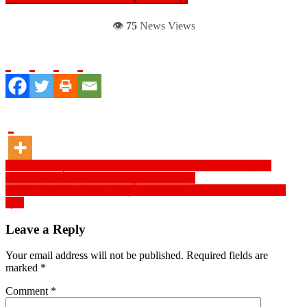
👁️
75
News Views
Post
বিএনপি নিজেরা চুরি, দুর্নীতি করে এখন লাগাতার মিথ্যাচার করে দেশের উন্নয়ন ও
অগ্রগতি বাধাগ্রস্ত করতে চায়– মাহবুবউল আলম হানিফ
navigation
জামায়াতে ইসলামের আমির ডা. শফিকুর রহমানের সমর্থন ও অর্থায়নের প্রমাণ পেয়েছে
পুলিশ
Leave a Reply
Your email address will not be published.
Required fields are
marked
*
Comment
*