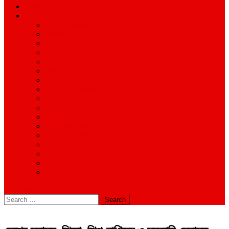
শিক্ষাঙ্গন
অন্যান্য
আইন ও আদালত
অর্থনীতি
বানিজ্য
জীবন-যাপন
সাহিত্য
অনিয়ম-দুর্নীতি
ইতিহাস ঐতিহ্য
উপ-সম্পাদকীয়/মতামত
কর্পোরেট সংবাদ
গ্রাম বাংলার খবর
দুর্ঘটনার সংবাদ
প্রশাসনিক সংবাদ
বিশেষ প্রতিবেদন
মানবিক খবর
সংগঠন সংবাদ
সাহিত্য-সংস্কৃতি
বিবিধ
site mode button
Search
for: