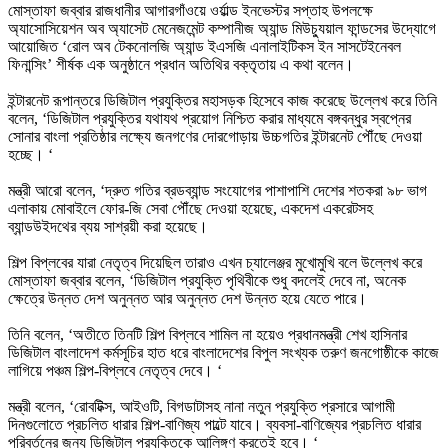
মোস্তাফা জব্বার রাজধানীর আগারগাঁওয়ে ওর্য়াল্ড ইনভেস্টর সপ্তাহ উপলক্ষে
অ্যাসোসিয়েশন অব অ্যাসেট মেনেজমেন্ট কম্পানীজ অ্যান্ড মিউচ্যুয়াল ফান্ডসের উদ্যোগে
আয়োজিত ‘রোল অব টেকনোলজি অ্যান্ড ইএসজি এনালাইটিকস ইন সাসটেইনেবল
ফিনান্সিং’ শীর্ষক এক অনুষ্ঠানে প্রধান অতিথির বক্তৃতায় এ কথা বলেন।
ইন্টারনেট রূপান্তরে ডিজিটাল প্রযুক্তির মহাসড়ক হিসেবে কাজ করেছে উল্লেখ করে তিনি
বলেন, ‘ডিজিটাল প্রযুক্তির যথাযথ প্রয়োগ নিশ্চিত করার মাধ্যমে বঙ্গবন্ধুর স্বপ্নের
সোনার বাংলা প্রতিষ্ঠার লক্ষ্যে জনগণের দোরগোড়ায় উচ্চগতির ইন্টারনেট পৌঁছে দেওয়া
হচ্ছে। ‘
মন্ত্রী আরো বলেন, ‘দ্রুত গতির ব্রডব্যান্ড সংযোগের পাশাপাশি দেশের শতকরা ৯৮ ভাগ
এলাকায় মোবাইলে ফোর-জি সেবা পৌঁছে দেওয়া হয়েছে, একদেশ একরেটসহ
ব্যান্ডউইদথের ব্যয় সাশ্রয়ী করা হয়েছে।
শিল্প বিপ্লবের যারা নেতৃত্ব দিয়েছিল তারাও এখন চ্যালেঞ্জর মুখোমুখি বলে উল্লেখ করে
মোস্তাফা জব্বার বলেন, ‘ডিজিটাল প্রযুক্তি পৃথিবীকে শুধু বদলেই দেবে না, অনেক
ক্ষেত্রে উন্নত দেশ অনুন্নত আর অনুন্নত দেশ উন্নত হয়ে যেতে পারে।
তিনি বলেন, ‘অতীতে তিনটি শিল্প বিপ্লবে শামিল না হয়েও প্রধানমন্ত্রী শেখ হাসিনার
ডিজিটাল বাংলাদেশ কর্মসূচির হাত ধরে বাংলাদেশের বিপুল সংখ্যক তরুণ জনগোষ্ঠীকে কাজে
লাগিয়ে পঞ্চম শিল্প-বিপ্লবে নেতৃত্ব দেবে। ‘
মন্ত্রী বলেন, ‘রোবটিক্স, আইওটি, বিগডাটাসহ নানা নতুন প্রযুক্তি প্রসারে আগামী
দিনগুলোতে প্রচলিত ধারার শিল্প-বাণিজ্য পাল্টে যাবে। ব্যবসা-বাণিজ্যের প্রচলিত ধারার
পরিবর্তনের জন্য ডিজিটাল প্রযুক্তিকে আলিঙ্গণ করতেই হবে। ‘