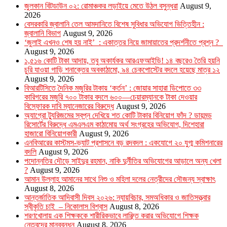
জুলকান বিটডাউন ০২: রোমাঞ্চকর লড়াইয়ে মেতে উঠল বসুন্ধরা
August 9,
2026
বেসরকারি জ্বালানি তেল আমদানিতে বিশেষ সুবিধার অভিযোগ ভিত্তিহীন :
জ্বালানি বিভাগ
August 9, 2026
‘জুলাই এখনও শেষ হয় নাই’ : একাত্তর নিয়ে জামায়াতের প্রদর্শনীতে প্রশ্ন ?
August 9, 2026
১,৫১৬ কোটি টাকা আদায়, তবু অকার্যকর আরএফআইডি! ১৪ বছরেও তৈরি হয়নি
চুরি যাওয়া গাড়ি শনাক্তের অবকাঠামো, ৯৪ চেকপোস্টের বদলে হয়েছে মাত্র ১২
August 9, 2026
বিআরটিসিতে দৈনিক মজুরির টাকায় ‘কর্তন’ : জোয়ার সাহারা ডিপোতে ৩৩
কারিগরের মজুরি ৭০০ টাকার বদলে ৬০০—চেয়ারম্যানকে টাকা দেওয়ার
বিস্ফোরক দাবি ম্যানেজারের বিরুদ্ধে
August 9, 2026
অ্যাগ্রো ট্যুরিজমের স্বপ্ন দেখিয়ে শত কোটি টাকার বিনিয়োগ ফাঁদ ? ডায়মন্ড
রিসোর্টের বিরুদ্ধে এমএলএম কাঠামোয় অর্থ সংগ্রহের অভিযোগ, দিশেহারা
হাজারো বিনিয়োগকারী
August 9, 2026
এনবিআরের কাস্টমস-ভ্যাট প্রশাসনে বড় রদবদল : একযোগে ২০ যুগ্ম কমিশনারের
বদলি
August 9, 2026
পদোন্নতির দৌড়ে সাইদুর রহমান, নাকি দুর্নীতির অভিযোগের আড়ালে অন্য খেলা
?
August 9, 2026
আমান উল্লাহ আমানের সাথে নিশু ও মহিলা দলের নেত্রীদের সৌজন্য স্বাক্ষাৎ
August 8, 2026
আন্তর্জাতিক আদিবাসী দিবস ২০২৬: ন্যায়বিচার, সমঅধিকার ও জাতিসত্ত্বার
স্বীকৃতি চাই – নিকোলাস বিশ্বাস
August 8, 2026
শরণখোলায় এক শিক্ষককে শারীরিকভাবে লাঞ্ছিত করার অভিযোগে শিক্ষক
নেতৃবৃন্দের মানববন্ধন
August 8, 2026