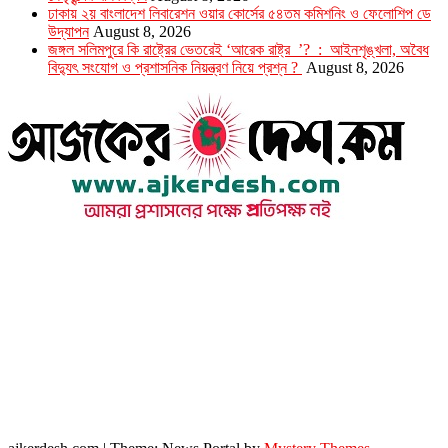
ঢাকায় ২য় বাংলাদেশ লিবারেশন ওয়ার কোর্সের ৫৪তম কমিশনিং ও ফেলোশিপ ডে
উদ্‌যাপন
August 8, 2026
জঙ্গল সলিমপুরে কি রাষ্ট্রের ভেতরেই ‘আরেক রাষ্ট্র ’? : আইনশৃঙ্খলা, অবৈধ
বিদ্যুৎ সংযোগ ও প্রশাসনিক নিয়ন্ত্রণ নিয়ে প্রশ্ন ?
August 8, 2026
উপদেষ্টা সম্পাদক : খন্দকার আমিনুর রহমান
সম্পাদক ও প্রকাশক : আমিনুর রহমান বাদশাহ
আইন উপদেষ্টা : এস. এম. দৌলত -ই-খুদা
এ্যাডভোকেট বাংলাদেশ সুপ্রিম কোর্ট।
সম্পাদকীয় ও বাণিজ্যিক কার্যালয়
২৬ বঙ্গবন্ধু অ্যাভিনিউ
ব্যাভিলন সেন্টার (৩য় তলা),ঢাকা ১০০০।
ফোনঃ ০১৭১৫৮৮০২৭৭
সম্পাদক ইমেইল : arbadshah12@gmail.com
arbadshah1975@gmail.com
ইমেইল : ajkerdeshnews@gmail.com
© সর্বস্বত্ব সংরক্ষিত। এই ওয়েবসাইটের কোন লেখা, ছবি, ভিডিও অনুমতি ছাড়া ব্যবহার বেআইনি ।