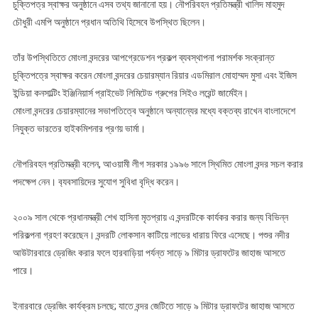
চুক্তিপত্র স্বাক্ষর অনুষ্ঠানে এসব তথ্য জানানো হয়। নৌপরিবহন প্রতিমন্ত্রী খালিদ মাহমুদ
চৌধুরী এমপি অনুষ্ঠানে প্রধান অতিথি হিসেবে উপস্থিত ছিলেন।
তাঁর উপস্থিতিতে মোংলা বন্দরের আপগ্রেডেশন প্রকল্প ব্যবস্থাপনা পরামর্শক সংক্রান্ত
চুক্তিপত্রে স্বাক্ষর করেন মোংলা বন্দরের চেয়ারম্যান রিয়ার এডমিরাল মোহাম্মদ মুসা এবং ইজিস
ইন্ডিয়া কনসাল্টিং ইঞ্জিনিয়ার্স প্রাইভেট লিমিটেড গ্রুপের সিইও লরেন্ট জার্মেইন।
মোংলা বন্দরের চেয়ারম্যানের সভাপতিত্বে অনুষ্ঠানে অন্যান্যের মধ্যে বক্তব্য রাখেন বাংলাদেশে
নিযুক্ত ভারতের হাইকমিশনার প্রণয় ভার্মা।
নৌপরিবহন প্রতিমন্ত্রী বলেন, আওয়ামী লীগ সরকার ১৯৯৬ সালে স্থিমিত মোংলা বন্দর সচল করার
পদক্ষেপ নেন। ব‍্যবসায়িদের সুযোগ সুবিধা বৃদ্ধি করেন।
২০০৯ সাল থেকে প্রধানমন্ত্রী শেখ হাসিনা মৃতপ্রায় এ বন্দরটিকে কার্যকর করার জন্য বিভিন্ন
পরিকল্পনা গ্রহণ করেছেন। বন্দরটি লোকসান কাটিয়ে লাভের ধারায় ফিরে এসেছে। পশুর নদীর
আউটারবারে ড্রেজিং করার ফলে হারবাড়িয়া পর্যন্ত সাড়ে ৯ মিটার ড্রাফটের জাহাজ আসতে
পারে।
ইনারবারে ড্রেজিং কার্যক্রম চলছে; যাতে বন্দর জেটিতে সাড়ে ৯ মিটার ড্রাফটের জাহাজ আসতে