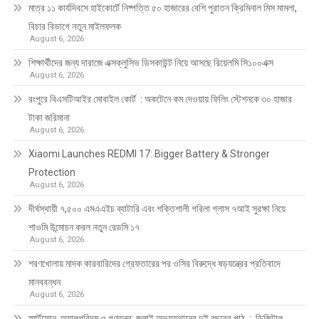
মাত্র ১১ কার্যদিবসে হাইকোর্টে নিষ্পত্তি ৫০ হাজারের বেশি পুরাতন ক্রিমিনাল মিস মামলা,
বিচার বিভাগে নতুন মাইলফলক
August 6, 2026
শিক্ষার্থীদের জন্য দারাজে এক্সক্লুসিভ ডিসকাউন্ট নিয়ে আসছে রিয়েলমি সি১০০এক্স
August 6, 2026
রংপুরে বিএসটিআইর মোবাইল কোর্ট : অকটেনে কম দেওয়ায় ফিলিং স্টেশনকে ৩০ হাজার
টাকা জরিমানা
August 6, 2026
Xiaomi Launches REDMI 17: Bigger Battery & Stronger
Protection
August 6, 2026
দীর্ঘস্থায়ী ৭,৫০০ এমএএইচ ব্যাটারি এবং শক্তিশালী গরিলা গ্লাস ৭আই সুরক্ষা নিয়ে
শাওমি উন্মোচন করল নতুন রেডমি ১৭
August 6, 2026
শরণখোলায় মাদক কারবারিদের গ্রেফতারের পর ওসির বিরুদ্ধে ষড়যন্ত্রের প্রতিবাদে
মানববন্ধন
August 6, 2026
স্মার্টফোন, অ্যালগরিদম ও গণতন্ত্র: জুলাই অভ্যুত্থানের দুই বছরের পাঠ : ডিজিটাল