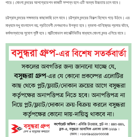
পারে। মোংলা বন্দরের আপগ্রেডেশন কাজটি সম্পন্ন হলে এটি অনন‍্য উচ্চতায় চলে যাবে।
চট্টগ্রাম বন্দরের সক্ষমতার কাছাকাছি চলে যাবে। চট্টগ্রাম বন্দরের বিকল্প হিসেবে গড়ে উঠবে। এর
মাধ‍্যমে শুধু বাংলাদেশ নয়; প্রতিবেশী দেশগুলোও উপকৃত হবে। ব‍্যবসা-বাণিজ‍্যের প্রসার ঘটবে,
কর্মসংস্থানের সুযোগ সৃষ্টি হবে। মাল্টিমোডাল কানেক্টিভিটির মাধ‍্যমে মোংলা বন্দর এগিয়ে যাবে।