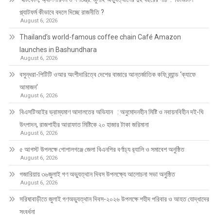
প্ল্যাটফর্ম কীভাবে বদলে দিচ্ছে রাজনীতি ?
August 6, 2026
Thailand’s world-famous coffee chain Café Amazon
launches in Bashundhara
August 6, 2026
বসুন্ধরা-পিটিটি ওআর অংশীদারিত্বে দেশের বাজারে আন্তর্জাতিক কফি ব্র্যান্ড ‘ক্যাফে
আমাজন’
August 6, 2026
বিএসটিআইর ভ্রাম্যমাণ আদালতের অভিযান : অনুমোদনহীন মিষ্টি ও নবায়নবিহীন দই-ঘি
উৎপাদন, রাজশাহীর আরাফাত মিষ্টিকে ২০ হাজার টাকা জরিমানা
August 6, 2026
৫ আগস্ট উপলক্ষে গোপালগঞ্জে জেলা বিএনপির বর্ণাঢ্য র‍্যালি ও সমাবেশ অনুষ্ঠিত
August 6, 2026
গজারিয়ায় ৩৬জুলাই গণ অভ্যুত্থান দিবস উপলক্ষ্যে আলোচনা সভা অনুষ্ঠিত
August 6, 2026
সরিষাবাড়ীতে জুলাই গণঅভ্যুত্থান দিবস-২০২৬ উপলক্ষে শহীদ পরিবার ও আহত যোদ্ধাদের
সংবর্ধনা