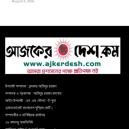
August 6, 2026
উপদেষ্টা সম্পাদক : খন্দকার আমিনুর রহমান
সম্পাদক ও প্রকাশক : আমিনুর রহমান বাদশাহ
আইন উপদেষ্টা : এস. এম. দৌলত -ই-খুদা
এ্যাডভোকেট বাংলাদেশ সুপ্রিম কোর্ট।
সম্পাদকীয় ও বাণিজ্যিক কার্যালয়
২৬ বঙ্গবন্ধু অ্যাভিনিউ