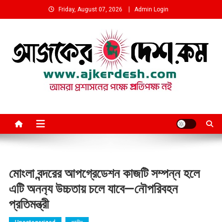
Skip
Friday, August 07, 2026
Admin Login
to
content
আমরা প্রশাসনের পক্ষে প্রতিপক্ষ নই
মোংলা বন্দরের আপগ্রেডেশন কাজটি সম্পন্ন হলে
এটি অনন‍্য উচ্চতায় চলে যাবে—নৌপরিবহন
প্রতিমন্ত্রী