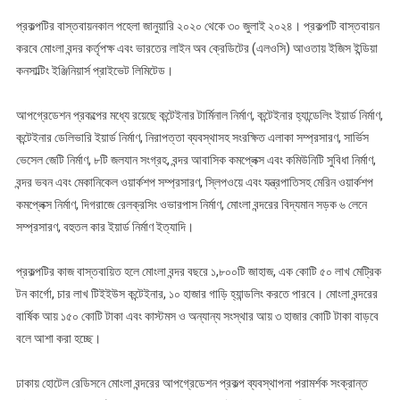
প্রকল্পটির বাস্তবায়নকাল পহেলা জানুয়ারি ২০২০ থেকে ৩০ জুলাই ২০২৪। প্রকল্পটি বাস্তবায়ন
করবে মোংলা বন্দর কর্তৃপক্ষ এবং ভারতের লাইন অব ক্রেডিটের (এলওসি) আওতায় ইজিস ইন্ডিয়া
কনসাল্টিং ইঞ্জিনিয়ার্স প্রাইভেট লিমিটেড।
আপগ্রেডেশন প্রকল্পের মধ্যে রয়েছে কন্টেইনার টার্মিনাল নির্মাণ, কন্টেইনার হ‍্যান্ডেলিং ইয়ার্ড নির্মাণ,
কন্টেইনার ডেলিভারি ইয়ার্ড নির্মাণ, নিরাপত্তা ব্যবস্থাসহ সংরক্ষিত এলাকা সম্প্রসারণ, সার্ভিস
ভেসেল জেটি নির্মাণ, ৮টি জলযান সংগ্রহ, বন্দর আবাসিক কমপ্লেক্স এবং কমিউনিটি সুবিধা নির্মাণ,
বন্দর ভবন এবং মেকানিকেল ওয়ার্কশপ সম্প্রসারণ, স্লিপওয়ে এবং যন্ত্রপাতিসহ মেরিন ওয়ার্কশপ
কমপ্লেক্স নির্মাণ, দিগরাজে রেলক্রসিং ওভারপাস নির্মাণ, মোংলা বন্দরের বিদ্যমান সড়ক ৬ লেনে
সম্প্রসারণ, বহুতল কার ইয়ার্ড নির্মাণ ইত্যাদি।
প্রকল্পটির কাজ বাস্তবায়িত হলে মোংলা বন্দর বছরে ১,৮০০টি জাহাজ, এক কোটি ৫০ লাখ মেট্রিক
টন কার্গো, চার লাখ টিইইউস কন্টেইনার, ১০ হাজার গাড়ি হ্যান্ডলিং করতে পারবে। মোংলা বন্দরের
বার্ষিক আয় ১৫০ কোটি টাকা এবং কাস্টমস ও অন্যান্য সংস্থার আয় ৩ হাজার কোটি টাকা বাড়বে
বলে আশা করা হচ্ছে।
ঢাকায় হোটেল রেডিসনে মোংলা বন্দরের আপগ্রেডেশন প্রকল্প ব্যবস্থাপনা পরামর্শক সংক্রান্ত