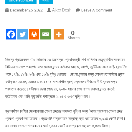
Uncategorized
জাতীয়
Ajker Desh
On
December 26, 2022
Leave A Comment
মোংলা
বন্দরের
আপগ্রেডেশন
0
কাজটি
Shares
সম্পন্ন
হলে
এটি
নিজস্ব প্রতিবেদক ঃ সোমবার ২৬ ডিসেম্বর, প্রধানমন্ত্রী শেখ হাসিনার নেতৃত্বাধীন সরকারের
অনন‍্য
বিভিন্ন পদক্ষেপ গ্রহণের ফলে মোংলা বন্দরে বর্তমানে জাহাজ, কার্গো, কন্টেইনার এবং গাড়ি হ্যান্ডলিং
উচ্চতায়
গড়ে ১৭%, ১৯%, ৮% এবং ১৩% বৃদ্ধি পেয়েছে। মোংলা বন্দরের জন্য কৌশলগত মাস্টার প্ল্যান
চলে
যথাক্রমে ২০২৫, ২০৪০ এবং ২০৭০ সাল নাগাদ স্বল্প, মধ্য এবং দীর্ঘমেয়াদী উন্নয়ন লক্ষ্য
যাবে
প্রস্তাব করেছে। সমীক্ষায় দেখা গেছে যে, ২০৪০ সালের শেষ নাগাদ মোংলা বন্দরে কার্গো,
—
কন্টেইনার এবং গাড়ি হ্যান্ডলিং যথাক্রমে ২, ১৫ ও ৩ গুণ বৃদ্ধি পাবে।
নৌপরিবহন
প্রতিমন্ত্রী
ক্রমবর্ধমান চাহিদা মোকাবেলায় মোংলা বন্দরের সক্ষমতা বৃদ্ধির জন্য ‘আপগ্রেডেশন মোংলা বন্দর
প্রকল্প’ গ্রহণ করা হয়েছে। প্রকল্পটি বাস্তবায়নে সম্ভাব্য ব্যয় ধরা হয়েছে ৬,০১৪ কোটি টাকা।
এর মধ্যে বাংলাদেশ সরকারের অর্থ ১,৫৫৫ কোটি এবং প্রকল্প সহায়তা ৪,৪৫৯ টাকা।