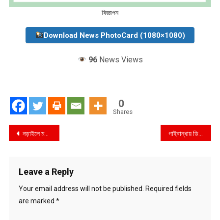
বিজ্ঞাপন
Download News PhotoCard (1080×1080)
96
News Views
0
Shares
Post
নড়াইলে মহিলা কাউন্সিলরের অপকাণ্ডের বিরুদ্ধে এলাকাবাসীর মানববন্ধন
গাইবান্ধায় ডিএনসি’র মাদক বিরোধী অভিযানে বিপুল পরিমাণ নেশা জাতীয় ইঞ্জেকশন ও ট্যাবলেট সহ ৩ জন গ্রেফতার
navigation
Leave a Reply
Your email address will not be published.
Required fields
are marked
*